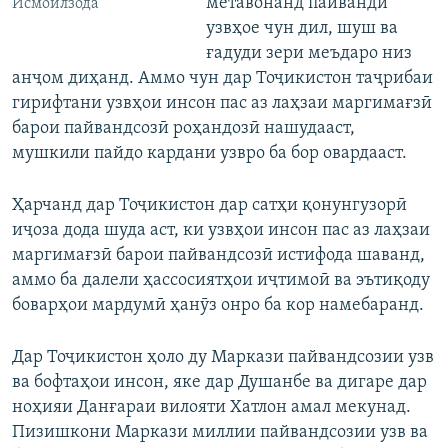
метавонанд пайванди
Исмоилзода
узвҳое чун дил, шуш ва
ғадуди зери меъдаро низ
анҷом диҳанд. Аммо чун дар Тоҷикистон таҷрибаи
гирифтани узвҳои инсон пас аз лаҳзаи маргимағзӣ
барои пайвандсозӣ роҳандозӣ нашудааст,
мушкили пайдо кардани узвро ба бор овардааст.
Ҳарчанд дар Тоҷикистон дар сатҳи қонунгузорӣ
иҷоза дода шуда аст, ки узвҳои инсон пас аз лаҳзаи
маргимағзӣ барои пайвандсозӣ истифода шаванд,
аммо ба далели ҳассосиятҳои иҷтимоӣ ва эътиқоду
боварҳои мардумӣ ҳанӯз онро ба кор намебаранд.
Дар Тоҷикистон ҳоло ду Маркази пайвандсозии узв
ва бофтаҳои инсон, яке дар Душанбе ва дигаре дар
ноҳияи Данғараи вилояти Хатлон амал мекунад.
Пизишкони Маркази миллии пайвандсозии узв ва