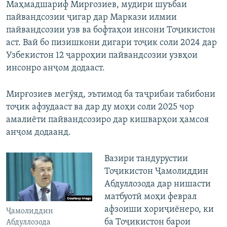
Маҳмадшариф Мирғозиев, мудири шуъбаи
пайвандсозии ҷигар дар Маркази илмии
пайвандсозии узв ва бофтаҳои инсони Тоҷикистон
аст. Вай бо пизишкони дигари тоҷик соли 2024 дар
Узбекистон 12 ҷарроҳии пайвандсозии узвҳои
инсонро анҷом додааст.
Мирғозиев мегӯяд, эътимод ба таҷрибаи табибони
тоҷик афзудааст ва дар ду моҳи соли 2025 чор
амалиёти пайвандсозиро дар кишварҳои ҳамсоя
анҷом додаанд.
Вазири тандурустии
Тоҷикистон Ҷамолиддин
Абдуллозода дар нишасти
матбуотӣ моҳи феврал
афзоиши хориҷиёнеро, ки
Ҷамолиддин
ба Тоҷикистон барои
Абдуллозода