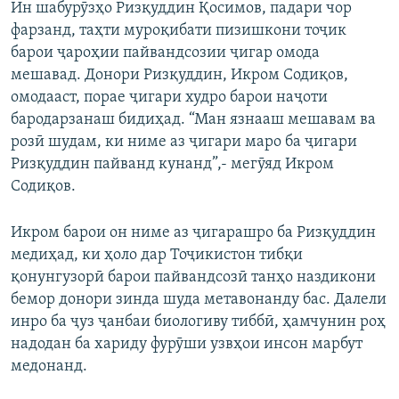
Ин шабурӯзҳо Ризқуддин Қосимов, падари чор
фарзанд, таҳти муроқибати пизишкони тоҷик
барои ҷароҳии пайвандсозии ҷигар омода
мешавад. Донори Ризқуддин, Икром Содиқов,
омодааст, порае ҷигари худро барои наҷоти
бародарзанаш бидиҳад. “Ман язнааш мешавам ва
розӣ шудам, ки ниме аз ҷигари маро ба ҷигари
Ризқуддин пайванд кунанд”,- мегӯяд Икром
Содиқов.
Икром барои он ниме аз ҷигарашро ба Ризқуддин
медиҳад, ки ҳоло дар Тоҷикистон тибқи
қонунгузорӣ барои пайвандсозӣ танҳо наздикони
бемор донори зинда шуда метавонанду бас. Далели
инро ба ҷуз ҷанбаи биологиву тиббӣ, ҳамчунин роҳ
надодан ба хариду фурӯши узвҳои инсон марбут
медонанд.