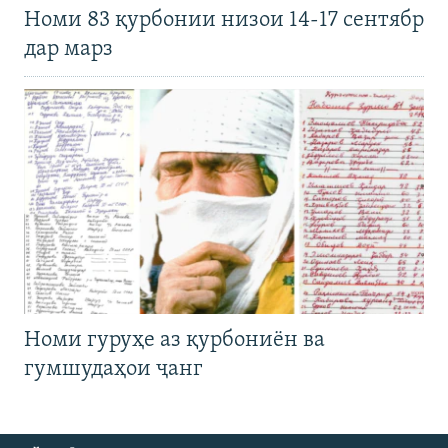
Номи 83 қурбонии низои 14-17 сентябр
дар марз
Номи гуруҳе аз қурбониён ва
гумшудаҳои ҷанг