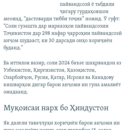
пайвандсозӣ ё табдили
ҷигару гурдаҳояшон
меоянд, “дастоварди тибби тоҷик” номид. Ӯ гуфт:
“Соли гузашта дар марказҳои пайвандсозии
Тоҷикистон дар 298 нафар ҷарроҳии пайвандсозӣ
анҷом шудааст, ки 30 дарсади онҳо хориҷиён
буданд.”
Ба иттилои вазир, соли 2024 баъзе шаҳрвандон аз
Узбекистон, Қирғизистон, Қазоқистон,
Озарбойҷон, Русия, Қатар, Исроил ва Канадову
кишварҳои дигар барои анҷоми ин гуна амалиёт
омадаанд.
Муқоисаи нарх бо Ҳиндустон
Як далели таваҷҷуҳи хориҷиён барои анҷоми ин