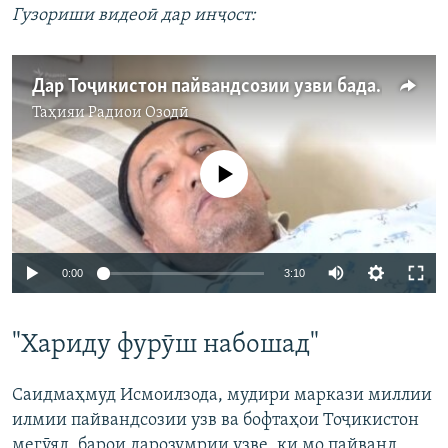
Гузориши видеоӣ дар инҷост:
Дар Тоҷикистон пайвандсозии узви бадан зиёд шудааст
Таҳияи
Радиои Озодӣ
Феълан кор намекунад
Auto
0:00
3:10
240p
"Хариду фурӯш набошад"
360p
Auto
240p
360p
480p
480p
Саидмаҳмуд Исмоилзода, мудири маркази миллии
720p
илмии пайвандсозии узв ва бофтаҳои Тоҷикистон
720p
1080p
мегӯяд, барои дарозумрии узве, ки мо пайванд
1080p