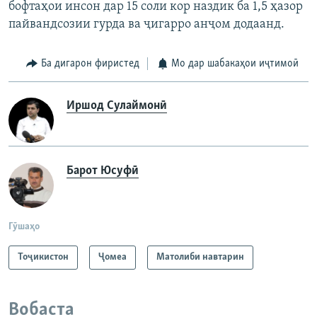
бофтаҳои инсон дар 15 соли кор наздик ба 1,5 ҳазор
пайвандсозии гурда ва ҷигарро анҷом додаанд.
Ба дигарон фиристед
Мо дар шабакаҳои иҷтимоӣ
Иршод Сулаймонӣ
Барот Юсуфӣ
Гӯшаҳо
Тоҷикистон
Ҷомeа
Матолиби навтарин
Вобаста