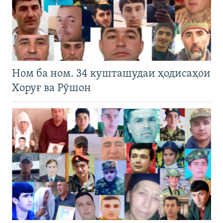
Ном ба ном. 34 кушташудаи ҳодисаҳои
Хоруғ ва Рӯшон