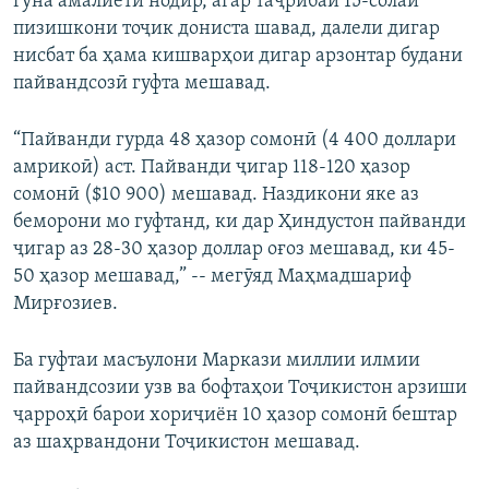
гуна амалиёти нодир, агар таҷрибаи 15-солаи
пизишкони тоҷик дониста шавад, далели дигар
нисбат ба ҳама кишварҳои дигар арзонтар будани
пайвандсозӣ гуфта мешавад.
“Пайванди гурда 48 ҳазор сомонӣ (4 400 доллари
амрикоӣ) аст. Пайванди ҷигар 118-120 ҳазор
сомонӣ ($10 900) мешавад. Наздикони яке аз
беморони мо гуфтанд, ки дар Ҳиндустон пайванди
ҷигар аз 28-30 ҳазор доллар оғоз мешавад, ки 45-
50 ҳазор мешавад,” -- мегӯяд Маҳмадшариф
Мирғозиев.
Ба гуфтаи масъулони Маркази миллии илмии
пайвандсозии узв ва бофтаҳои Тоҷикистон арзиши
ҷарроҳӣ барои хориҷиён 10 ҳазор сомонӣ бештар
аз шаҳрвандони Тоҷикистон мешавад.