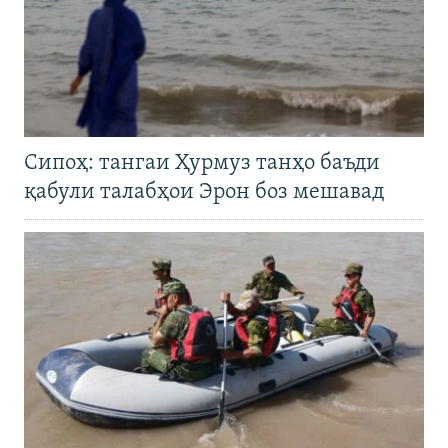
Сипоҳ: тангаи Ҳурмуз танҳо баъди
қабули талабҳои Эрон боз мешавад