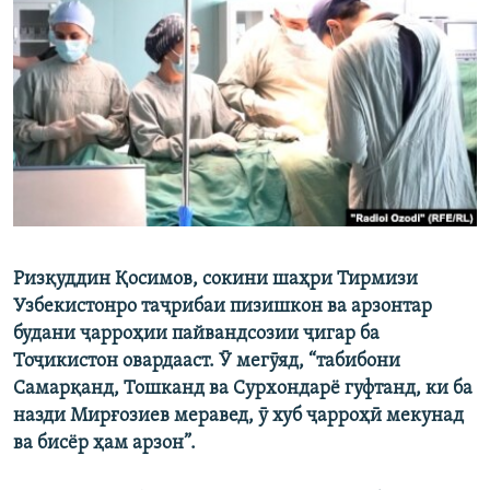
ГУЗОРИШҲОИ РАДИОӢ
Русский
ПАЙГИРӢ КУНЕД
Ҳамаи сомонаҳои RFE/RL
Ризқуддин Қосимов, сокини шаҳри Тирмизи
Узбекистонро таҷрибаи пизишкон ва арзонтар
будани ҷарроҳии пайвандсозии ҷигар ба
Тоҷикистон овардааст. Ӯ мегӯяд, “табибони
Самарқанд, Тошканд ва Сурхондарё гуфтанд, ки ба
назди Мирғозиев меравед, ӯ хуб ҷарроҳӣ мекунад
ва бисёр ҳам арзон”.