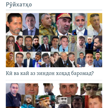
Рӯйхатҳо
Кӣ ва кай аз зиндон хоҳад баромад?