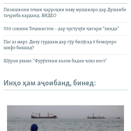
Пизишкони тоҷик ҷарроҳии наву мушкилро дар Душанбе
таҷриба карданд. ВИДЕО
700 сокини Тоҷикистон – дар ҷустуҷӯи ҷигари “зинда”
Пас аз марг. Дилу гурдаам дар гӯр бипӯсад ё бемореро
шифо бахшад?
Шӯрои уламо: "Фурӯхтани аъзои бадан ҷоиз нест"
Инҳо ҳам аҷоибанд, бинед: