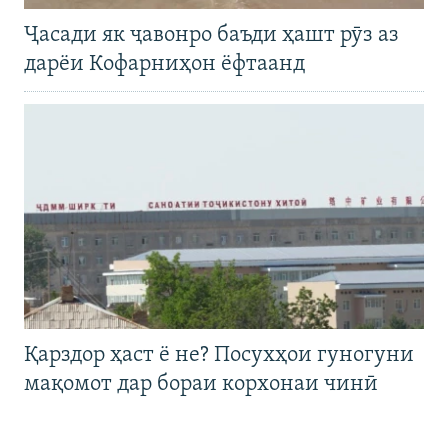
Ҷасади як ҷавонро баъди ҳашт рӯз аз
дарёи Кофарниҳон ёфтаанд
Қарздор ҳаст ё не? Посухҳои гуногуни
мақомот дар бораи корхонаи чинӣ