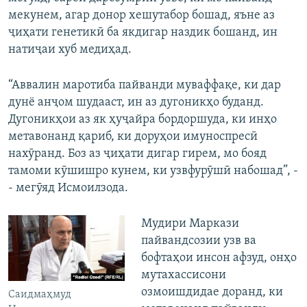
мекунем, агар донор хешутабор бошад, яъне аз
ҷиҳати генетикӣ ба якдигар наздик бошанд, ин
натиҷаи хуб медиҳад.
“Аввалин маротиба пайванди муваффақе, ки дар
дунё анҷом шудааст, ин аз дугоникҳо буданд.
Дугоникҳои аз як ҳуҷайра бордоршуда, ки инҳо
метавонанд қариб, ки доруҳои имуноспресӣ
нахӯранд. Боз аз ҷиҳати дигар гирем, мо бояд
тамоми кӯшишро кунем, ки узвфурӯшӣ набошад”, -
- мегӯяд Исмоилзода.
Мудири Маркази
пайвандсозии узв ва
бофтаҳои инсон афзуд, онҳо
мутахассисони
озмоишдидае доранд, ки
Саидмаҳмуд