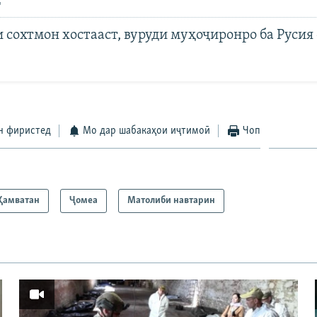
 сохтмон хостааст, вуруди муҳоҷиронро ба Русия
н фиристед
Мо дар шабакаҳои иҷтимоӣ
Чоп
Ҳамватан
Ҷомeа
Матолиби навтарин