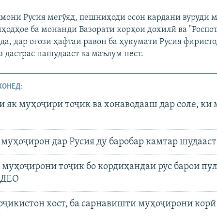
тмони Русия мегӯяд, пешниҳоди осон кардани вуруди 
ниҳодҳое ба монанди Вазорати корҳои дохилӣ ва "Роспо
да, дар оғози ҳафтаи равон ба ҳукумати Русия фиристо
з дастрас нашудааст ва маълум нест.
ХОНЕД:
 як муҳоҷири тоҷик ва хонаводааш дар соле, ки 
муҳоҷирон дар Русия ду баробар камтар шудааст
муҳоҷирони тоҷик бо кордиҳандаи рус барои пул
ИДЕО
оҷикистон хост, ба сарнавишти муҳоҷирони корӣ
д