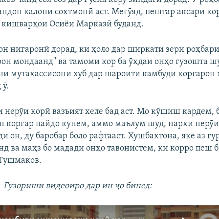
ндон калони сохтмонӣ аст. Мегӯяд, пештар аксари к
 кишварҳои Осиёи Марказӣ буданд.
он нигаронӣ дорад, ки ҳоло дар ширкати зери роҳбарии
рон мондаанд" ва тамоми кор ба ӯҳдаи онҳо гузошта шу
ни мутахассисони хуб дар шароити камбуди коргарон
 ӯ.
и нерӯи корӣ вазъият хеле бад аст. Мо кӯшиш кардем,
н коргар пайдо кунем, аммо маълум шуд, нархи нерӯи 
и он, ду баробар боло рафтааст. Хушбахтона, яке аз г
нд ва маҳз бо мадади онҳо тавонистем, ки корро пеш б
 Тушмаков.
Гузориши видеоиро дар ин ҷо бинед: