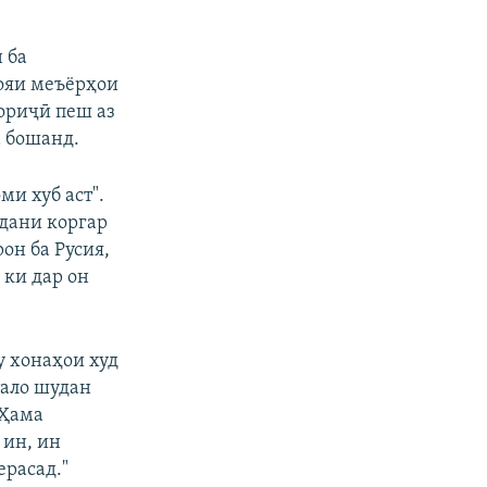
720p
 ба
1080p
иояи меъёрҳои
ориҷӣ пеш аз
 бошанд.
px
бар
и хуб аст".
рдани коргар
он ба Русия,
 ки дар он
у хонаҳои худ
тало шудан
 Ҳама
 ин, ин
ерасад."