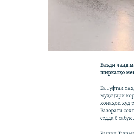
Баъди чанд м
ширкатҳо мег
Ба гуфтаи он
муҳоҷири кор
хонаҳои худ р
Вазорати сох
содда ё сабук
Рашид Тушмак