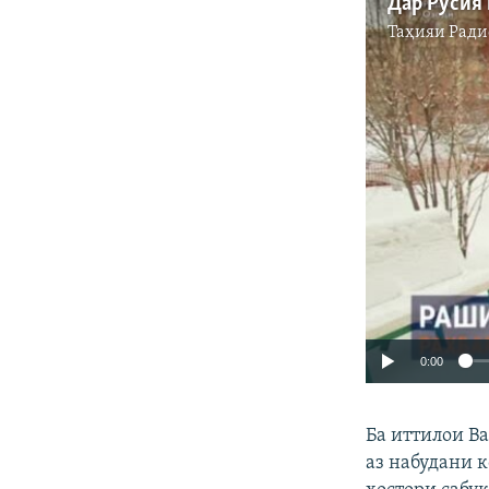
Таҳияи
Ради
0:00
Ба иттилои В
аз набудани к