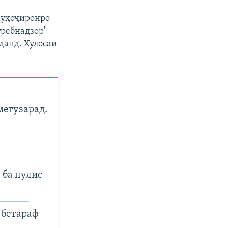
муҳоҷиронро
требнадзор"
данд. Хулосаи
мегузарад.
 ба пулис
 бетараф