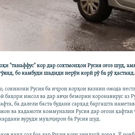
оҳи "танаффус" кор дар сохтмонҳои Русия оғоз шуд, а
ӯянд, бо камбуди шадиди нерӯи корӣ рӯ ба рӯ ҳастанд
ҳо, сокинони Русия ба иҷрои корҳои вазнин омода нест
ӣ баҳори имсол ва дар авҷи бемории коронавирус аз Р
афта, ба далели баста будани сарҳад баргашта намета
тмон ва хадамоти коммуналии Русия дар оғози ҳафтаи
 кардани вуруди муҳоҷирон ба Русия шуд.
ов чанд сол боз дар Русия кору зиндагӣ дорад. Ӯ роҳб