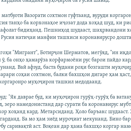
к кардани омадани муҳоҷирон ба Русия шавад.
 матбуоти Вазорати сохтмон гуфтаанд, вуруди коргарон
Auto
240p
360p
480p
сия танҳо ба корхонаҳое иҷозат дода хоҳад шуд, ки р
720p
1080p
афолат бидиҳанд. Пешниҳод шудааст, шаҳрвандони х
 Русия натиҷаи манфии ташхиси коронавирусро дошта
гоҳи "Мигрант", Ботирҷон Шерматов, мегӯяд, "ин иқдом
и ӯ, ба онҳо ҳамарӯза корфармоёни рус барои пайдо ка
унанд. Вай афзуд, баста будани роҳи бозгашти муҳоҷир
зарари соҳаи сохтмон, балки бахшҳои дигаре ҳам ҳаст,
коргаронро муҳоҷирон ташкил медодаанд.
д: "Як даврае буд, ки муҳоҷирон гурӯҳ-гурӯҳ ба ватан
, зеро намедонистанд дар сурати ба коронавирус муб
 кор хоҳанд кард. Метарсиданд. Ҳоло баръакс шудааст.
гарданд. Ба мо ҳам зиёд муроҷиат мекунанд. Бино бар
бу саривақтӣ аст. Воқеан дар ҳама бахшҳо коргар нам