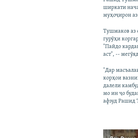
ширкати нача
муҳоҷирон аз
Тушмаков аз 
гурӯҳи корга
"Пайдо карда
аст", -- мегӯяд
"Дар масъала
корҳои вазни
далели камбуд
мо ин ҷо буда
афзуд Рашид