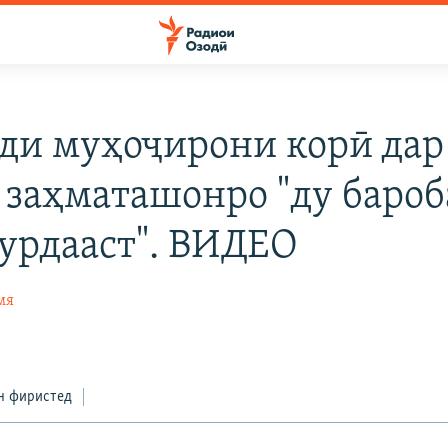
ди муҳоҷирони корӣ дар
 заҳматашонро "ду бароб
бурдааст". ВИДЕО
мя
0
н фиристед