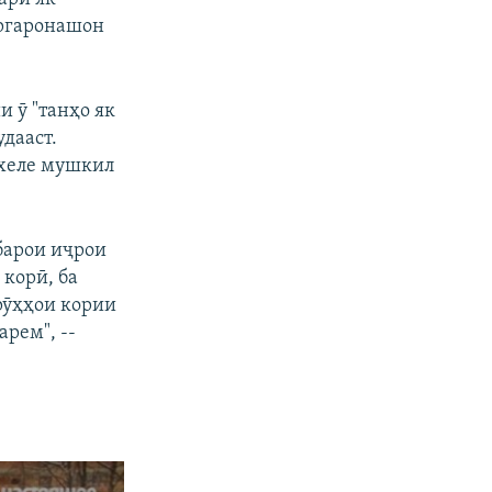
оргаронашон
 ӯ "танҳо як
дааст.
 хеле мушкил
 барои иҷрои
корӣ, ба
урӯҳҳои кории
арем", --