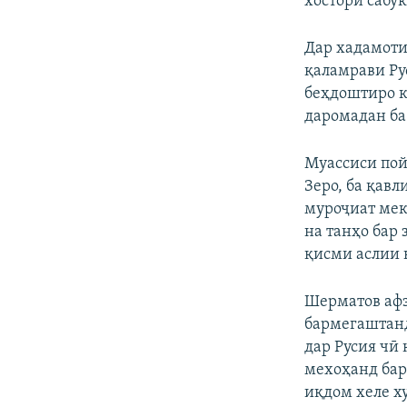
хостори сабу
Дар хадамоти
қаламрави Ру
беҳдоштиро к
даромадан ба
Муассиси пой
Зеро, ба қавл
муроҷиат мек
на танҳо бар 
қисми аслии 
Шерматов афзу
бармегаштанд
дар Русия чӣ
мехоҳанд бар
иқдом хеле ху