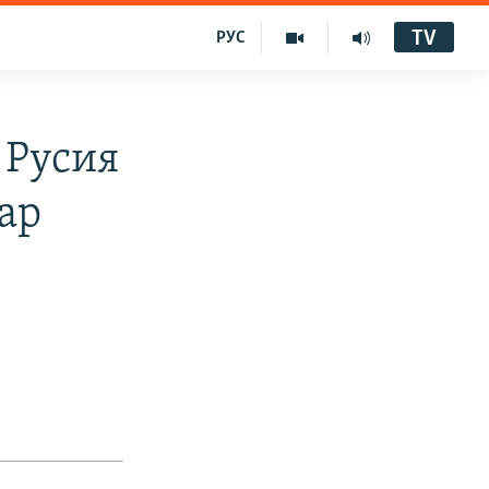
TV
РУС
 Русия
ар