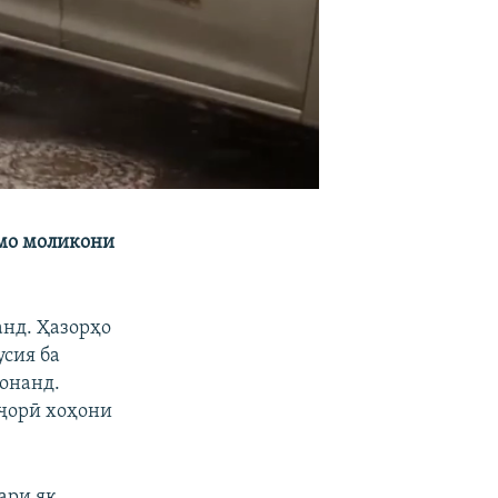
ммо моликони
.
анд. Ҳазорҳо
усия ба
вонанд.
 ҷорӣ хоҳони
ари як