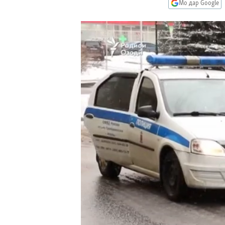
ГУЗОРИШҲОИ РАДИОӢ
Мо дар Google