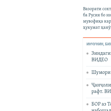
Вазорати сох
ба Русия бо 
мувофиқа кар
ҳукумат ҳанӯ
ИНЧУНИН, БИ
Зиндагии
ВИДЕО
Шумори 
Ҷанҷоли 
рафт. В
БОР аз Т
набоша