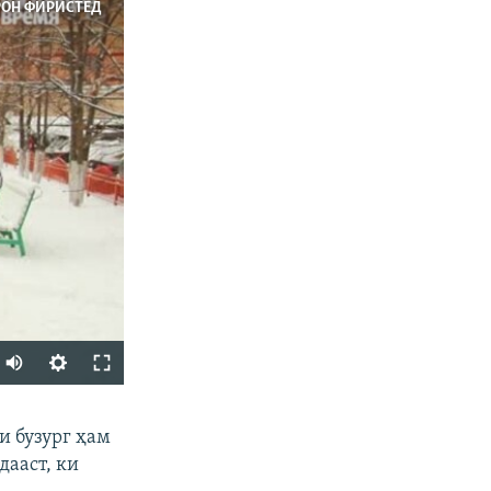
РОН ФИРИСТЕД
Auto
240p
ФИРИСТЕД
и бузург ҳам
360p
дааст, ки
480p