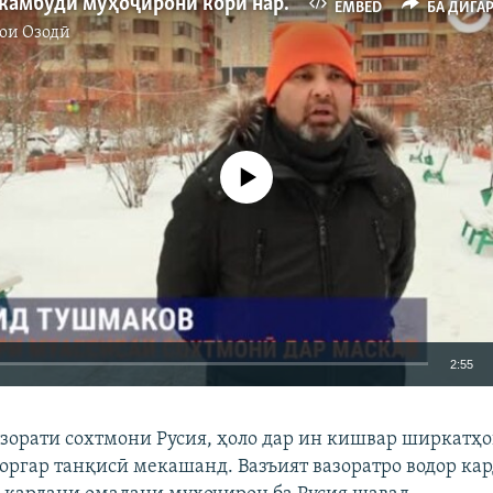
Дар Русия камбуди муҳоҷирони корӣ нархи заҳматашонро ду баробар боло бурд
EMBED
БА ДИГА
ои Озодӣ
Феълан кор намекунад
2:55
EMBED
БА ДИГАРОН 
азорати сохтмони Русия, ҳоло дар ин кишвар ширкатҳо
оргар танқисӣ мекашанд. Вазъият вазоратро водор кар