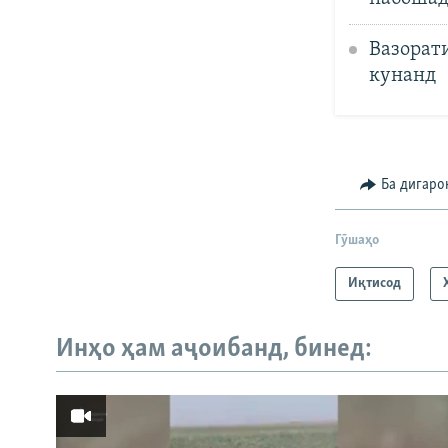
Вазорати
кунанд
Ба дигаро
Гӯшаҳо
Иқтисод
Инҳо ҳам аҷоибанд, бинед: