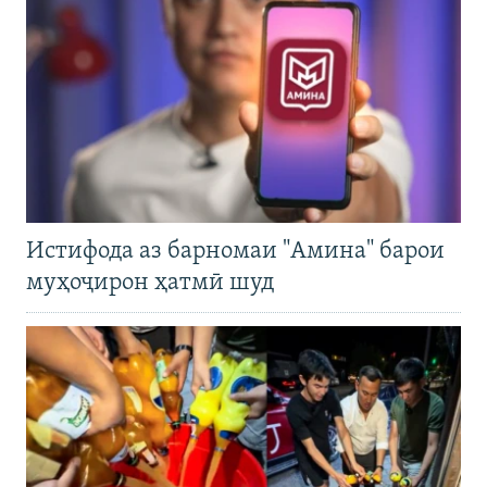
Истифода аз барномаи "Амина" барои
муҳоҷирон ҳатмӣ шуд