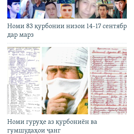
Номи 83 қурбонии низои 14-17 сентябр
дар марз
Номи гуруҳе аз қурбониён ва
гумшудаҳои ҷанг