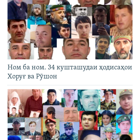
Ном ба ном. 34 кушташудаи ҳодисаҳои
Хоруғ ва Рӯшон