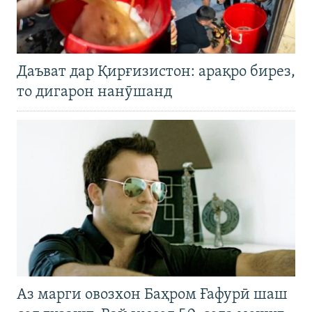
Даъват дар Қирғизистон: арақро бирез,
то дигарон нанӯшанд
Аз марги овозхон Баҳром Ғафурӣ шаш