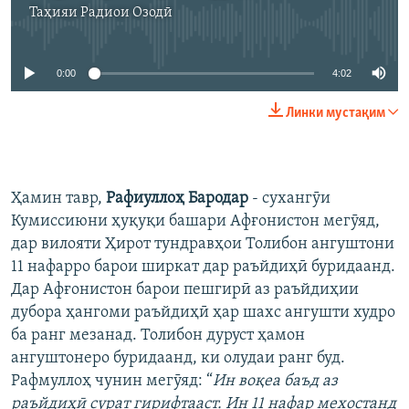
Таҳияи
Радиои Озодӣ
Феълан кор намекунад
0:00
4:02
Линки мустақим
Ҳамин тавр,
Рафиуллоҳ Бародар
- сухангӯи
Кумиссиюни ҳуқуқи башари Афғонистон мегӯяд,
дар вилояти Ҳирот тундравҳои Толибон ангуштони
11 нафарро барои ширкат дар раъйдиҳӣ буридаанд.
Дар Афғонистон барои пешгирӣ аз раъйдиҳии
дубора ҳангоми раъйдиҳӣ ҳар шахс ангушти худро
ба ранг мезанад. Толибон дуруст ҳамон
ангуштонеро буридаанд, ки олудаи ранг буд.
Рафмуллоҳ чунин мегӯяд: “
Ин воқеа баъд аз
раъйдиҳӣ сурат гирифтааст. Ин 11 нафар мехостанд