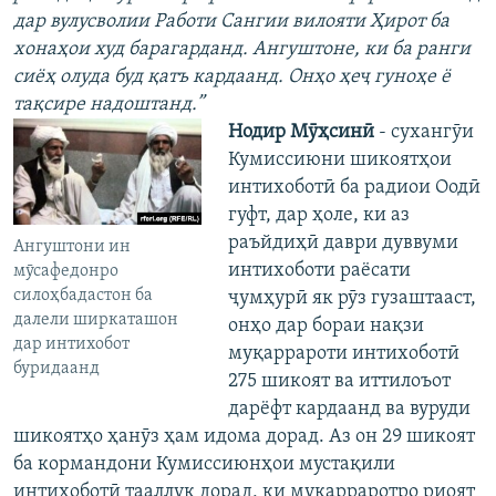
дар вулусволии Работи Сангии вилояти Ҳирот ба
хонаҳои худ барагарданд. Ангуштоне, ки ба ранги
сиёҳ олуда буд қатъ кардаанд. Онҳо ҳеҷ гуноҳе ё
тақсире надоштанд.”
Нодир Мӯҳсинӣ
- сухангӯи
Кумиссиюни шикоятҳои
интихоботӣ ба радиои Оодӣ
гуфт, дар ҳоле, ки аз
раъйдиҳӣ даври дуввуми
Ангуштони ин
интихоботи раёсати
мӯсафедонро
силоҳбадастон ба
ҷумҳурӣ як рӯз гузаштааст,
далели ширкаташон
онҳо дар бораи нақзи
дар интихобот
муқаррароти интихоботӣ
буридаанд
275 шикоят ва иттилоъот
дарёфт кардаанд ва вуруди
шикоятҳо ҳанӯз ҳам идома дорад. Аз он 29 шикоят
ба кормандони Кумиссиюнҳои мустақили
интихоботӣ тааллуқ дорад, ки муқарраротро риоят