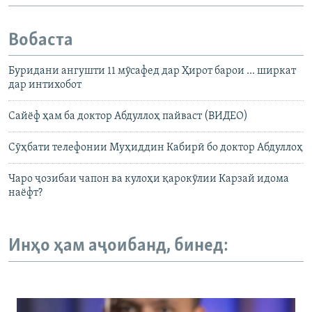
Вобаста
Буридани ангушти 11 мӯсафед дар Ҳирот барои ... ширкат
дар интихобот
Cайёф ҳам ба доктор Абдуллоҳ пайваст (ВИДЕО)
Сӯҳбати телефонии Муҳиддин Кабирӣ бо доктор Абдуллоҳ
Чаро ҷозибаи чапон ва кулоҳи қарокӯлии Карзай идома
наёфт?
Инҳо ҳам аҷоибанд, бинед: