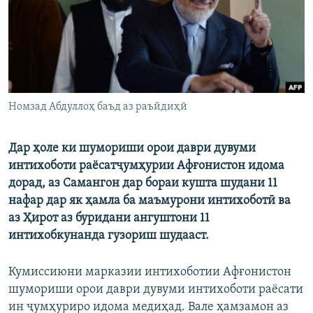
ГУЗОРИШҲОИ РАДИОӢ
Русский
ПАЙГИРӢ КУНЕД
Номзад Абдуллоҳ баъд аз раъйдиҳӣ
Дар ҳоле ки шумориши орои даври дувуми
Ҳамаи сомонаҳои RFE/RL
интихоботи раёсатҷумҳурии Афғонистон идома
дорад, аз Самангон дар бораи кушта шудани 11
нафар дар як ҳамла ба маъмурони интихоботӣ ва
аз Ҳирот аз буридани ангуштони 11
интихобкунанда гузориш шудааст.
Кумиссиюни марказии интихоботии Афғонистон
шумориши орои даври дувуми интихоботи раёсати
ин ҷумҳуриро идома медиҳад. Вале ҳамзамон аз