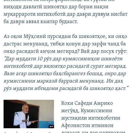
ниҳоди давлатӣ шикоятҳо дар бораи нақзи
муқаррароти интихоботӣ дар даври дуввум нисбат
ба даври аввал камтар будааст.
Аз оқои Мӯҳсинӣ пурсидам ба шикоятҳое, ки онҳо
дастрас мекунанд, тибқи қонун дар зарфи чанд ба
онҳо расидагӣ анҷом мегирад? Вай дар посух гуфт:
“Дар муддати 10 рӯз дар кумиссиюнҳои шикоёти
интихоботӣ дар вилоятҳо расидагӣ сурат мегирад.
Вале агар шикоятҳо баҳсбарангез бошад, онро дар
кумиссиюни марказӣ баррасӣ мекунанд. Ин даҳ
рӯз муддати ибтидоии расидагӣ ба шикоятҳо ҳаст.”
Кохи Сафеди Амрико
мегӯяд, Кумиссиюни
мустақили интихоботии
Афғонистон итминон