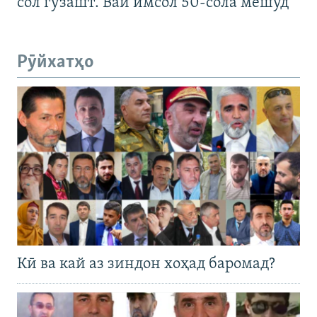
сол гузашт. Вай имсол 50-сола мешуд
Рӯйхатҳо
Кӣ ва кай аз зиндон хоҳад баромад?