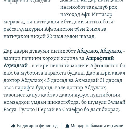
додааст, ки дар натиҷаҳои
Ашрафғанӣ Аҳмадзай
интихобот тақаллуб роҳ
нахоҳад ёфт. Интизор
меравад, ки натиҷаҳои ибтидоии интихоботи
раёсатҷумҳурии Афғонистон рӯзи 2 июл ва
натиҷаҳои ниҳоӣ 22 июл эълон шавад.
Дар даври дуввуми интихобот
Абдуллоҳ Абдуллоҳ
-
вазири пешини корҳои хориҷа ва
Ашрафғанӣ
Аҳмадзай
- вазири пешини молияи Афғонистон бо
ҳам ба мубориза пардохта буданд. Дар даври аввал
доктор Абдуллоҳ 45 дарсад ва Аҳмадзай 31 дарсад
овоз гирифта буданд, вале доктор Абдуллоҳ
тавонист ҳанӯз қабл аз даври дувум пуштибонии
номзадҳои умдаи шикастхӯрда, бо шумули Зулмай
Расул, Гулоқо Шерзай ва Сайёфро ба даст биорад.
Ба дигарон фиристед
Мо дар шабакаҳои иҷтимоӣ