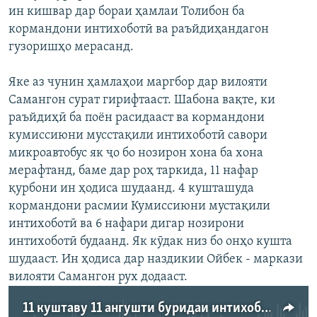
ин кишвар дар бораи ҳамлаи Толибон ба
кормандони интихоботӣ ва раъйдиҳандагон
гузоришҳо мерасанд.
Яке аз чунин ҳамлаҳои маргбор дар вилояти
Самангон сурат гирифтааст. Шабона вақте, ки
раъйдиҳӣ ба поён расидааст ва кормандони
кумиссиюни мусстақили интихоботӣ савори
микроавтобус як ҷо бо нозирон хона ба хона
мерафтанд, баме дар роҳ таркида, 11 нафар
қурбони ин ҳодиса шудаанд. 4 кушташуда
кормандони расмии Кумиссиюни мустақили
интихоботӣ ва 6 нафари дигар нозирони
интихоботӣ будаанд. Як кӯдак низ бо онҳо кушта
шудааст. Ин ҳодиса дар наздикии Ойбек - маркази
вилояти Самангон рух додааст.
11 куштаву 11 ангушти буридаи интихоботи Афғонистон