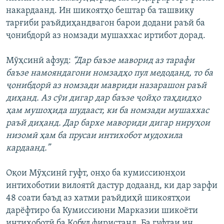
накардаанд. Ин шикоятҳо бештар ба ташвиқу
тарғиби раъйдиҳандвагон барои додани раъй ба
ҷонибдорӣ аз номзади мушаххас иртибот дорад.
Мӯҳсинӣ афзуд:
“Дар баъзе маворид аз тарафи
баъзе намояндагони номзадҳо пул медоданд, то ба
ҷонибдорӣ аз номзади мавриди назарашон раъй
диҳанд. Аз сӯи дигар дар баъзе ҷойҳо таҳдидҳо
ҳам мушоҳида шудааст, ки ба номзади мушаххас
раъй диҳанд. Дар бархе мавориди дигар нируҳои
низомӣ ҳам ба прусаи интихобот мудохила
кардаанд.”
Оқои Мӯҳсинӣ гуфт, онҳо ба кумиссиюнҳои
интихоботии вилоятӣ дастур додаанд, ки дар зарфи
48 соати баъд аз хатми раъйдиҳӣ шикоятҳои
дарёфтиро ба Кумиссиюни Марказии шикоёти
интихоботӣ ба Кобул фиристанд. Ба гуфтаи ин