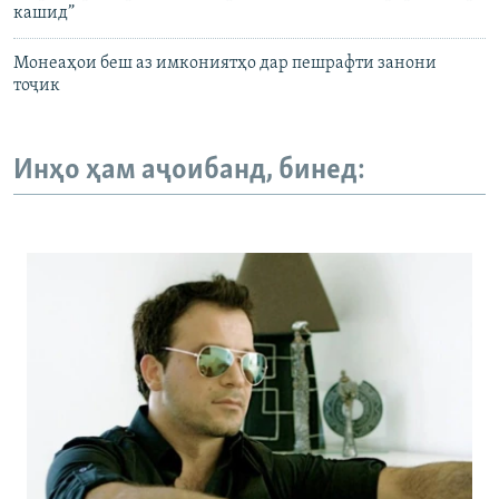
кашид”
Монеаҳои беш аз имкониятҳо дар пешрафти занони
тоҷик
Инҳо ҳам аҷоибанд, бинед: