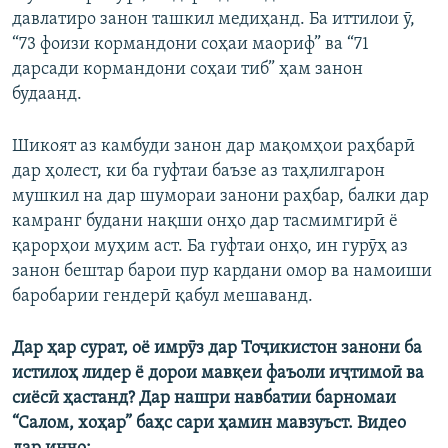
давлатиро занон ташкил медиҳанд. Ба иттилои ӯ,
“73 фоизи кормандони соҳаи маориф” ва “71
дарсади кормандони соҳаи тиб” ҳам занон
будаанд.
Шикоят аз камбуди занон дар мақомҳои раҳбарӣ
дар ҳолест, ки ба гуфтаи баъзе аз таҳлилгарон
мушкил на дар шумораи занони раҳбар, балки дар
камранг будани нақши онҳо дар тасмимгирӣ ё
қарорҳои муҳим аст. Ба гуфтаи онҳо, ин гурӯҳ аз
занон бештар барои пур кардани омор ва намоиши
баробарии гендерӣ қабул мешаванд.
Дар ҳар сурат, оё имрӯз дар Тоҷикистон занони ба
истилоҳ лидер ё дорои мавқеи фаъоли иҷтимоӣ ва
сиёсӣ ҳастанд? Дар нашри навбатии барномаи
“Салом, хоҳар” баҳс сари ҳамин мавзуъст. Видео