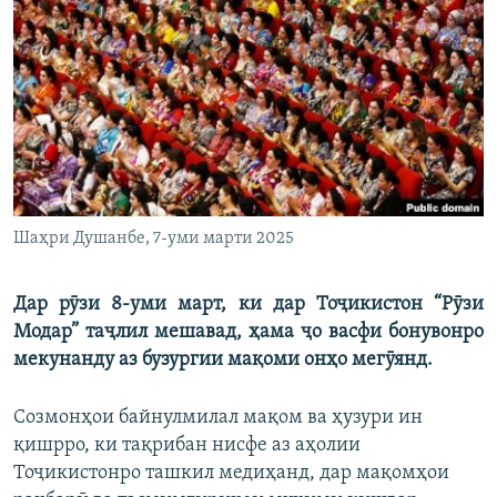
ГУЗОРИШҲОИ РАДИОӢ
Русский
ПАЙГИРӢ КУНЕД
Шаҳри Душанбе, 7-уми марти 2025
Ҳамаи сомонаҳои RFE/RL
Дар рӯзи 8-уми март, ки дар Тоҷикистон “Рӯзи
Модар” таҷлил мешавад, ҳама ҷо васфи бонувонро
мекунанду аз бузургии мақоми онҳо мегӯянд.
Созмонҳои байнулмилал мақом ва ҳузури ин
қишрро, ки тақрибан нисфе аз аҳолии
Тоҷикистонро ташкил медиҳанд, дар мақомҳои