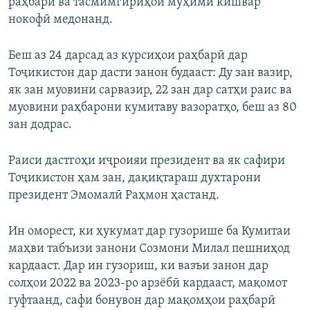
раҳбарӣ ва тасмимгириҳои муҳими кишвар
нокофӣ медонанд.
Беш аз 24 дарсад аз курсиҳои раҳбарӣ дар
Тоҷикистон дар дасти занон будааст: Ду зан вазир,
як зан муовини сарвазир, 22 зан дар сатҳи раис ва
муовини раҳбарони кумитаву вазоратҳо, беш аз 80
зан додрас.
Раиси дастгоҳи иҷроияи президент ва як сафири
Тоҷикистон ҳам зан, дақиқтараш духтарони
президент Эмомалӣ Раҳмон ҳастанд.
Ин оморест, ки ҳукумат дар гузорише ба Кумитаи
маҳви табъизи занони Созмони Милал пешниҳод
кардааст. Дар ин гузориш, ки вазъи занон дар
солҳои 2022 ва 2023-ро арзёбӣ кардааст, мақомот
гуфтаанд, сафи бонувон дар мақомҳои раҳбарӣ