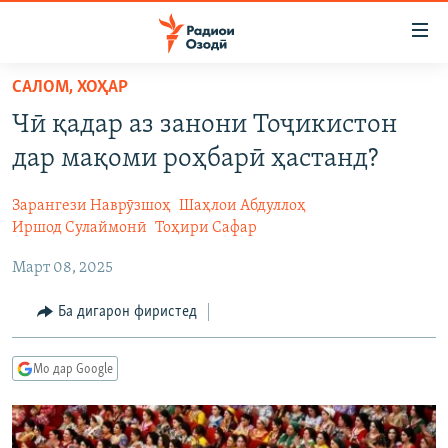
Пайвандҳои
дастрасӣ
Ҷаҳиш
САЛОМ, ХОҲАР
ба
ГӮШАҲО
Чӣ қадар аз занони Тоҷикистон
мояи
ГАПИ ОЗОД
СИЁСАТ
аслӣ
дар мақоми роҳбарӣ ҳастанд?
РӮЗГОРИ МУҲОҶИР
Ҷаҳиш
ИҚТИСОД
ба
Зарангези Наврӯзшоҳ
Шаҳлои Абдуллоҳ
САЛОМ, ХОҲАР
ҶОМЕА
феҳристи
Иршод Сулаймонӣ
Тоҳири Сафар
ТАҲҚИҚОТ
ҚАЗИЯИ "КРОКУС"
аслӣ
Март 08, 2025
Ҷаҳиш
ҶАНГ ДАР УКРАИНА
ОСИЁИ МАРКАЗӢ
ба
Ба дигарон фиристед
НАЗАРИ МАРДУМ
ФАРҲАНГ
ҷустор
ЧАНДРАСОНАӢ
МЕҲМОНИ ОЗОДӢ
БЛОГИСТОН
Мо дар Google
РӮЙХАТҲО
ВАРЗИШ
ОЗОДӢ ОНЛАЙН
ВИДЕО
КИТОБҲОИ ОЗОДӢ
НИГОРИСТОН