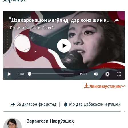
дар инҷо:
"Шавҳаронашон мегӯянд, дар хона шин кор накун"
Таҳияи
Радиои Озодӣ
Феълан кор намекунад
Auto
0:00
15:17
240p
Линки мустақим
360p
Auto
240p
360p
480p
480p
Ба дигарон фиристед
Мо дар шабакаҳои иҷтимоӣ
720p
720p
1080p
Зарангези Наврӯзшоҳ
1080p