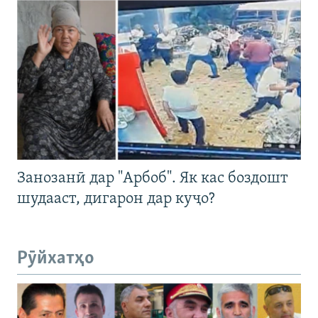
Занозанӣ дар "Арбоб". Як кас боздошт
шудааст, дигарон дар куҷо?
Рӯйхатҳо