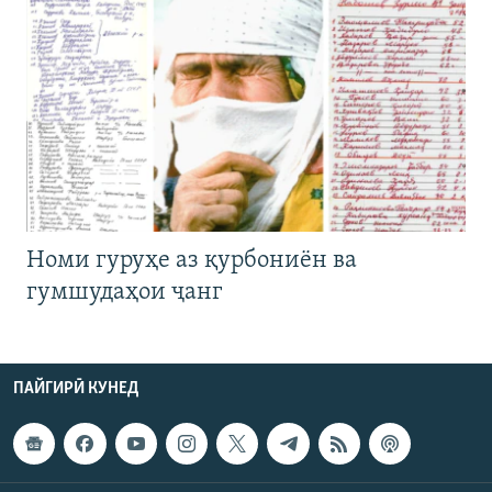
Номи гуруҳе аз қурбониён ва
гумшудаҳои ҷанг
ПАЙГИРӢ КУНЕД