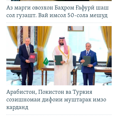
Аз марги овозхон Баҳром Ғафурӣ шаш
сол гузашт. Вай имсол 50-сола мешуд
Арабистон, Покистон ва Туркия
созишномаи дифоии муштарак имзо
карданд