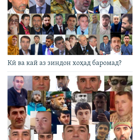
Кӣ ва кай аз зиндон хоҳад баромад?