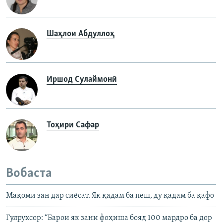
Шаҳлои Абдуллоҳ
Иршод Сулаймонӣ
Тоҳири Сафар
Вобаста
Мақоми зан дар сиёсат. Як қадам ба пеш, ду қадам ба қафо
Гулрухсор: “Барои як зани фоҳиша бояд 100 мардро ба дор