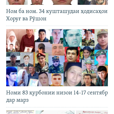
Ном ба ном. 34 кушташудаи ҳодисаҳои
Хоруғ ва Рӯшон
Номи 83 қурбонии низои 14-17 сентябр
дар марз