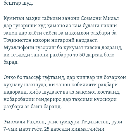
бештар шуд.
Кумитаи маҳви табъизи занони Созмони Милал
дар гузориши худ ҳамоно аз кам будани нақши
занон дар ҳаёти сиёсӣ ва мақомҳои раҳбарӣ ба
Тоҷикистон изҳори нигаронӣ кардааст.
Муаллифони гузориш ба ҳукумат тавсия додаанд,
ки теъдоди занони раҳбарро то 50 дарсад боло
барад.
Онҳо бо таассуф гуфтаанд, дар кишвар ин боварҳои
куҳнаву шахшуда, ки занон қобилияти раҳбарӣ
надоранд, ҳифз шудааст ва аз мақомот хостаанд,
нобаробарии гендериро дар тақсими курсиҳои
раҳбарӣ аз байн баранд.
Эмомалӣ Раҳмон, раисҷумҳури Тоҷикистон, рӯзи
7-уми март гуфт, 25 дарсади хидматчиёни