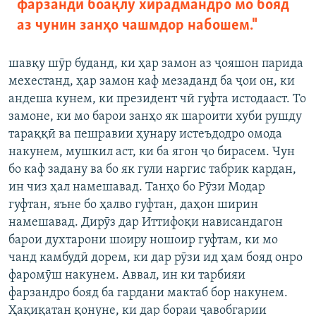
фарзанди боақлу хирадмандро мо бояд
аз чунин занҳо чашмдор набошем."
шавқу шӯр буданд, ки ҳар замон аз ҷояшон парида
мехестанд, ҳар замон каф мезаданд ба ҷои он, ки
андеша кунем, ки президент чӣ гуфта истодааст. То
замоне, ки мо барои занҳо як шароити хуби рушду
тараққӣ ва пешравии ҳунару истеъдодро омода
накунем, мушкил аст, ки ба ягон ҷо бирасем. Чун
бо каф задану ва бо як гули наргис табрик кардан,
ин чиз ҳал намешавад. Танҳо бо Рӯзи Модар
гуфтан, яъне бо ҳалво гуфтан, даҳон ширин
намешавад. Дирӯз дар Иттифоқи нависандагон
барои духтарони шоиру ношоир гуфтам, ки мо
чанд камбудӣ дорем, ки дар рӯзи ид ҳам бояд онро
фаромӯш накунем. Аввал, ин ки тарбияи
фарзандро бояд ба гардани мактаб бор накунем.
Ҳақиқатан қонуне, ки дар бораи ҷавобгарии