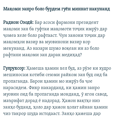
Мақоми занро боло бурдем гуён миннат накунанд
Радиои Озодӣ:
Бар асоси фармони президент
мақоми зан ба гуфтаи мақомоти тоҷик имрӯз дар
ҷомеа хеле боло рафтааст. Чун занони тоҷик дар
мақомҳои вазир ва муовинони вазир кор
мекунанд. Аз назари шумо воқеан ин аз боло
рафтани мақоми зан дарак медиҳад?
Гулрухсор:
Ҳамеша ҳамин хел буд, аз рӯзе ки худро
мешиносам котиби сеюми райком зан буд оид ба
пропаганда. Барои ҳамин мо имрӯз ба ҷое
нарасидем. Фикр накарданд, ки ҳамин занро
муовин оид ба пропаганда монданд, ӯ ягон савод,
маърифат дорад ё надорад. Ҳамон вақтҳо низ
занҳо буданд, ҳоло дар ҳамон ҳолат айнан ҳамин
чиз такрор шуда истодааст. Занҳо ҳамеша дар