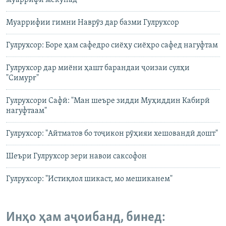
муаррифӣ мекунад
Муаррифии гимни Наврӯз дар базми Гулрухсор
Гулрухсор: Боре ҳам сафедро сиёҳу сиёҳро сафед нагуфтам
Гулрухсор дар миёни ҳашт барандаи ҷоизаи сулҳи
"Симурғ"
Гулрухсори Сафӣ: "Ман шеъре зидди Муҳиддин Кабирӣ
нагуфтаам"
Гулрухсор: "Айтматов бо тоҷикон рӯҳияи хешовандӣ дошт"
Шеъри Гулрухсор зери навои саксофон
Гулрухсор: "Истиқлол шикаст, мо мешиканем"
Инҳо ҳам аҷоибанд, бинед: