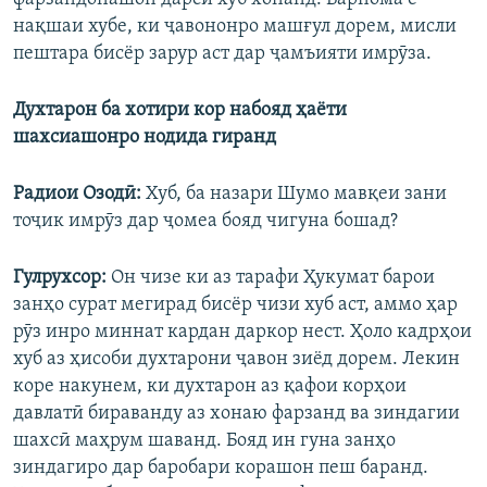
нақшаи хубе, ки ҷавононро машғул дорем, мисли
пештара бисёр зарур аст дар ҷамъияти имрӯза.
Духтарон ба хотири кор набояд ҳаёти
шахсиашонро нодида гиранд
Радиои Озодӣ:
Хуб, ба назари Шумо мавқеи зани
тоҷик имрӯз дар ҷомеа бояд чигуна бошад?
Гулрухсор:
Он чизе ки аз тарафи Ҳукумат барои
занҳо сурат мегирад бисёр чизи хуб аст, аммо ҳар
рӯз инро миннат кардан даркор нест. Ҳоло кадрҳои
хуб аз ҳисоби духтарони ҷавон зиёд дорем. Лекин
коре накунем, ки духтарон аз қафои корҳои
давлатӣ бираванду аз хонаю фарзанд ва зиндагии
шахсӣ маҳрум шаванд. Бояд ин гуна занҳо
зиндагиро дар баробари корашон пеш баранд.