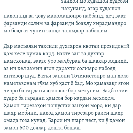
занҳои мо худашон худсозӣ
накунанд, агар худашон
нахонанд ва ҷову мақомашонро наёбанд, ҳеҷ вақт
фарзанди солим ва фарзанди боақлу хирадмандро
мо бояд аз чунин занҳо чашмдор набошем.
Дар масъалаи таҳсили духтарон квотаи президентӣ
ҳам хеле кӯмак кард. Вақте зан ва духтар
намехонад, вақте ӯро маҷбуран ба шавҳар медиҳӣ,
аз ин хел замин ягон дарахти солимро набояд
интизор шуд. Вазъи занони Тоҷикистонро ман ҳоло
наметавонам гӯям хуб ҳаст ё бад. Мо ҳамавақт ягон
чизро ба гардани ягон кас бор мекунем. Бадбахтии
худро ба гардани ҳамсоя бор кардан мехоҳем.
Ҳамон тирезаҳои ношустаи занҳои моро, ки дар
шаҳр мебинӣ, наход ҳамон тирезаро раиси шаҳр
омада тоза кунад. Барои ин шарт нест, ки ӯ ҳамон
замон 500 доллар дошта бошад.