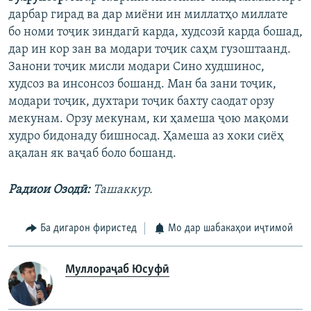
дарбар гирад ва дар миёни ин миллатҳо миллате
бо номи тоҷик зиндагӣ карда, худсозӣ карда бошад,
дар ин кор зан ва модари тоҷик саҳм гузоштаанд.
Занони тоҷик мисли модари Сино худшинос,
худсоз ва инсонсоз бошанд. Ман ба зани тоҷик,
модари тоҷик, духтари тоҷик бахту саодат орзу
мекунам. Орзу мекунам, ки ҳамеша ҷою мақоми
худро бидонаду бишносад. Ҳамеша аз хоки сиёҳ
ақалан як ваҷаб боло бошанд.
Радиои Озодӣ:
Ташаккур.
Ба дигарон фиристед
Мо дар шабакаҳои иҷтимоӣ
Муллораҷаб Юсуфӣ