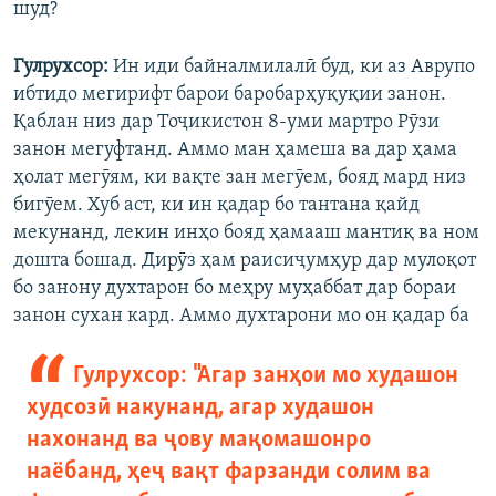
шуд?
Гулрухсор:
Ин иди байналмилалӣ буд, ки аз Аврупо
ибтидо мегирифт барои баробарҳуқуқии занон.
Қаблан низ дар Тоҷикистон 8-уми мартро Рӯзи
занон мегуфтанд. Аммо ман ҳамеша ва дар ҳама
ҳолат мегӯям, ки вақте зан мегӯем, бояд мард низ
бигӯем. Хуб аст, ки ин қадар бо тантана қайд
мекунанд, лекин инҳо бояд ҳамааш мантиқ ва ном
дошта бошад. Дирӯз ҳам раисиҷумҳур дар мулоқот
бо занону духтарон бо меҳру муҳаббат дар бораи
занон сухан кард. Аммо духтарони мо он қадар ба
Гулрухсор: "Агар занҳои мо худашон
худсозӣ накунанд, агар худашон
нахонанд ва ҷову мақомашонро
наёбанд, ҳеҷ вақт фарзанди солим ва