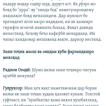
падару модар содир шуд, дуруст аст. Як рӯзро мо
бояд бо "урра"-ву "зинда бод" намегузарондему
нақшаҳое бояд мекашидем. Дар мулоқот бо
президент ягон касро надидам, ки як қаламро
гирифта ягончӣ навишта бошад. Фақат давида
мехестанд, баҷову беҷо кафкӯбӣ мекарданд. Ин
чизҳо хандаовар мешаванд вақте, даркор нестанд.
Зани тоҷик маош ва ояндаи хуби фарзандашро
мехоҳад
Радиои Озодӣ:
Шумо вазъи зани тоҷикро чигуна
арзёбӣ мекунед?
Гулрухсор:
Ман ҳеҷ вақт наметавонам дар бораи
вазъи як зани тоҷик худам қазоват кунам. Толстой
гуфтааст, ки “хушбахтҳо ҳама якхел хушбахтанд,