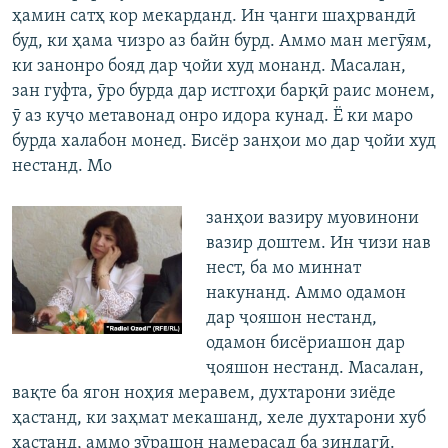
ҳамин сатҳ кор мекарданд. Ин ҷанги шаҳрвандӣ
буд, ки ҳама чизро аз байн бурд. Аммо ман мегӯям,
ки занонро бояд дар ҷойи худ монанд. Масалан,
зан гуфта, ӯро бурда дар истгоҳи барқӣ раис монем,
ӯ аз куҷо метавонад онро идора кунад. Ё ки маро
бурда халабон монед. Бисёр занҳои мо дар ҷойи худ
нестанд. Мо
занҳои вазиру муовинони
вазир доштем. Ин чизи нав
нест, ба мо миннат
накунанд. Аммо одамон
дар ҷояшон нестанд,
одамон бисёриашон дар
ҷояшон нестанд. Масалан,
вақте ба ягон ноҳия меравем, духтарони зиёде
ҳастанд, ки заҳмат мекашанд, хеле духтарони хуб
ҳастанд, аммо зӯрашон намерасад ба зиндагӣ.