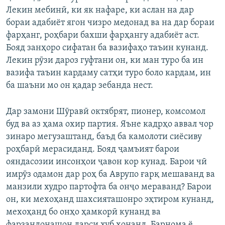
Лекин мебинӣ, ки як нафаре, ки аслан на дар
бораи адабиёт ягон чизро медонад ва на дар бораи
фарҳанг, роҳбари бахши фарҳангу адабиёт аст.
Бояд занҳоро сифатан ба вазифаҳо таъин кунанд.
Лекин рӯзи дароз гуфтани он, ки ман туро ба ин
вазифа таъин кардаму сатҳи туро боло кардам, ин
ба шаъни мо он қадар зебанда нест.
Дар замони Шӯравӣ октябрят, пионер, комсомол
буд ва аз ҳама охир партия. Яъне кадрҳо аввал чор
зинаро мегузаштанд, баъд ба камолоти сиёсиву
роҳбарӣ мерасиданд. Бояд ҷамъият барои
ояндасозии инсонҳои ҷавон кор кунад. Барои чӣ
имрӯз одамон дар роҳ ба Аврупо ғарқ мешаванд ва
манзили худро партофта ба онҷо мераванд? Барои
он, ки мехоҳанд шахсияташонро эҳтиром кунанд,
мехоҳанд бо онҳо ҳамкорӣ кунанд ва
фарзандонашон дарси хуб хонанд. Барнома ё