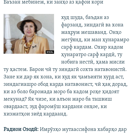
Баъзан мебинем, ки занҳо аз қафои кори
худ шуда, баъдан аз
фарзанд, зиндагӣ ва хона
маҳрум мешаванд. Онҳо
мегӯянд, ки ман ҳунарамро
сарф кардам. Охир кадом
ҳунаратро сарф кардӣ, ту
нобиға нестӣ, ҳама мисли
ту ҳастем. Барои чӣ ту зиндагӣ сохта натавонистӣ.
Зане ки дар як хона, ки худ як ҷамъияти хурд аст,
зиндагиашро обод карда натавонист, чӣ ҳақ дорад,
ки аз боло баромада моро ба кадом роҳе ҳидоят
мекунад? Як чизе, ки алъон маро ба ташвиш
овардааст, зуд фаромӯш кардани онҳое, ки
хизматҳои зиёд кардаанд.
Радиои Озодӣ:
Имрӯзҳо мутаассифона хабарҳо дар