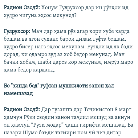
Радиои Озодӣ:
Хонум Гулрухсор дар ин рӯзҳои ид
худро чигуна эҳсос мекунед?
Гулрухсор:
Ман дар ҳама рӯз агар кори хубе карда
бошам ва ягон сухане барои дилам гуфта бошам,
худро бисёр нағз эҳсос мекунам. Рӯзҳои ид як бадӣ
дорад, ки одамро зуд аз хоб бедор мекунад. Ман
бачаи хобам, шаби дароз кор мекунам, имрӯз маро
ҳама бедор карданд.
Бо "зинда бод" гуфтан мушкилоти занон ҳал
намешавад
Радиои Озодӣ:
Дар гузашта дар Тоҷикистон 8 март
ҳамчун Рӯзи озодии занон таҷлил мешуд ва акнун
он ҳамчун “Рӯзи модар” ҷашн гирифта мешавад. Ба
назари Шумо баъди тағйири ном чӣ чиз дигар