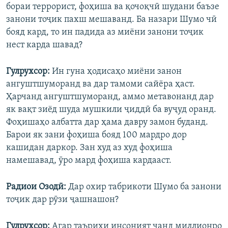
бораи террорист, фоҳиша ва қочоқчӣ шудани баъзе
занони тоҷик пахш мешаванд. Ба назари Шумо чӣ
бояд кард, то ин падида аз миёни занони тоҷик
нест карда шавад?
Гулрухсор:
Ин гуна ҳодисаҳо миёни занон
ангуштшуморанд ва дар тамоми сайёра ҳаст.
Ҳарчанд ангуштшуморанд, аммо метавонанд дар
як вақт зиёд шуда мушкили ҷиддӣ ба вуҷуд оранд.
Фоҳишаҳо албатта дар ҳама давру замон буданд.
Барои як зани фоҳиша бояд 100 мардро дор
кашидан даркор. Зан худ аз худ фоҳиша
намешавад, ӯро мард фоҳиша кардааст.
Радиои Озодӣ:
Дар охир табрикоти Шумо ба занони
тоҷик дар рӯзи ҷашнашон?
Гулрухсор:
Агар таърихи инсоният чанд миллионро