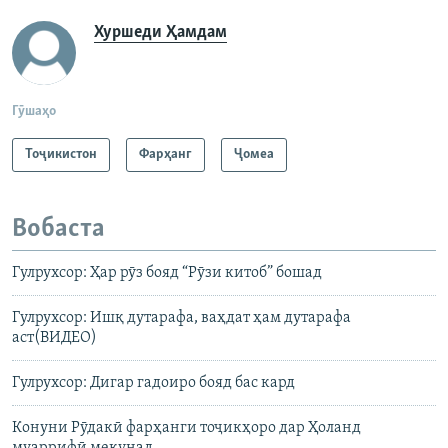
Хуршеди Ҳамдам
Гӯшаҳо
Тоҷикистон
Фарҳанг
Ҷомeа
Вобаста
Гулрухсор: Ҳар рӯз бояд “Рӯзи китоб” бошад
Гулрухсор: Ишқ дутарафа, ваҳдат ҳам дутарафа
аст(ВИДЕО)
Гулрухсор: Дигар гадоиро бояд бас кард
Конуни Рӯдакӣ фарҳанги тоҷикҳоро дар Ҳоланд