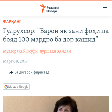
Пайвандҳои
дастрасӣ
Ҷаҳиш
ФАРҲАНГ
ба
ГӮШАҲО
Гулрухсор: “Барои як зани фоҳиша
мояи
ГАПИ ОЗОД
СИЁСАТ
аслӣ
бояд 100 мардро ба дор кашид”
РӮЗГОРИ МУҲОҶИР
Ҷаҳиш
ИҚТИСОД
ба
Муллораҷаб Юсуфӣ
Хуршеди Ҳамдам
САЛОМ, ХОҲАР
ҶОМЕА
феҳристи
Март 08, 2017
ТАҲҚИҚОТ
ҚАЗИЯИ "КРОКУС"
аслӣ
Ҷаҳиш
ҶАНГ ДАР УКРАИНА
ОСИЁИ МАРКАЗӢ
Ба дигарон фиристед
ба
НАЗАРИ МАРДУМ
ФАРҲАНГ
ҷустор
Мо дар Google
ЧАНДРАСОНАӢ
МЕҲМОНИ ОЗОДӢ
БЛОГИСТОН
РӮЙХАТҲО
ВАРЗИШ
ОЗОДӢ ОНЛАЙН
ВИДЕО
КИТОБҲОИ ОЗОДӢ
НИГОРИСТОН