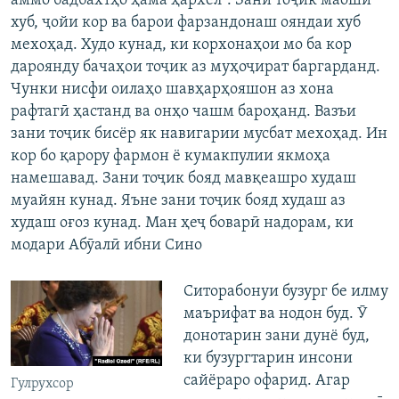
аммо бадбахтҳо ҳама ҳархел”. Зани тоҷик маоши
хуб, ҷойи кор ва барои фарзандонаш ояндаи хуб
мехоҳад. Худо кунад, ки корхонаҳои мо ба кор
дароянду бачаҳои тоҷик аз муҳоҷират баргарданд.
Чунки нисфи оилаҳо шавҳарҳояшон аз хона
рафтагӣ ҳастанд ва онҳо чашм бароҳанд. Вазъи
зани тоҷик бисёр як навигарии мусбат мехоҳад. Ин
кор бо қарору фармон ё кумакпулии якмоҳа
намешавад. Зани тоҷик бояд мавқеашро худаш
муайян кунад. Яъне зани тоҷик бояд худаш аз
худаш оғоз кунад. Ман ҳеҷ боварӣ надорам, ки
модари Абӯалӣ ибни Сино
Ситорабонуи бузург бе илму
маърифат ва нодон буд. Ӯ
донотарин зани дунё буд,
ки бузургтарин инсони
сайёраро офарид. Агар
Гулрухсор