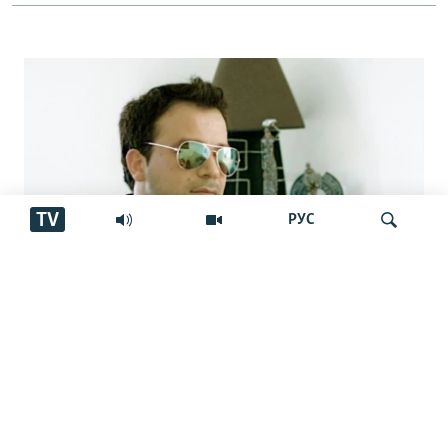
TV
РУС
Аз марги овозхон Баҳром Ғафурӣ шаш
Ҷустуҷӯ
сол гузашт. Вай имсол 50-сола мешуд