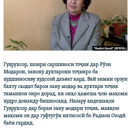
ГУЗОРИШҲОИ РАДИОӢ
Русский
ПАЙГИРӢ КУНЕД
Гулрухсор, шоири саршиноси тоҷик дар Рӯзи
Ҳамаи сомонаҳои RFE/RL
Модарон, занону духтарони тоҷикро ба
худшиносиву худсозӣ даъват кард. Вай зимни орзуи
бахту саодат барои зану модар ва духтари тоҷик
таманнои онро дорад, ки онҳо ҳамеша ҷою мақоми
худро донанду бишносанд. Назару андешаҳои
Гулрухсор дар бораи зану модари тоҷик, мавқею
мақоми он дар гуфтугӯи ихтисосӣ бо Радиои Озодӣ
баён гардид.