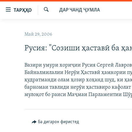
Пайвандҳои
ДАР ЧАНД ҶУМЛА
ТАРҲҲО
дастрасӣ
Ҷустуҷӯ
Ҷаҳиш
ГӮШАҲО
ба
Май 29, 2006
ГАПИ ОЗОД
СИЁСАТ
мояи
аслӣ
Русия: "Созиши ҳаставӣ ба ҳа
РӮЗГОРИ МУҲОҶИР
ИҚТИСОД
Ҷаҳиш
САЛОМ, ХОҲАР
ҶОМЕА
ба
Вазири умури хориҷии Русия Сергей Лавров
феҳристи
ТАҲҚИҚОТ
ҚАЗИЯИ "КРОКУС"
Байналмилалии Нерӯи Ҳаставӣ ҳамкории п
аслӣ
ҶАНГ ДАР УКРАИНА
қудратманди олам ҳозир хоҳанд шуд, ки ҳ
ОСИЁИ МАРКАЗӢ
Ҷаҳиш
барномаи тавлиди нерӯи ҳаставиро кафолат
ба
НАЗАРИ МАРДУМ
ФАРҲАНГ
мулоқот бо раиси Маҷмаи Парламентии Шӯр
ҷустор
ЧАНДРАСОНАӢ
МЕҲМОНИ ОЗОДӢ
БЛОГИСТОН
РӮЙХАТҲО
ВАРЗИШ
ОЗОДӢ ОНЛАЙН
ВИДЕО
КИТОБҲОИ ОЗОДӢ
Ба дигарон фиристед
НИГОРИСТОН