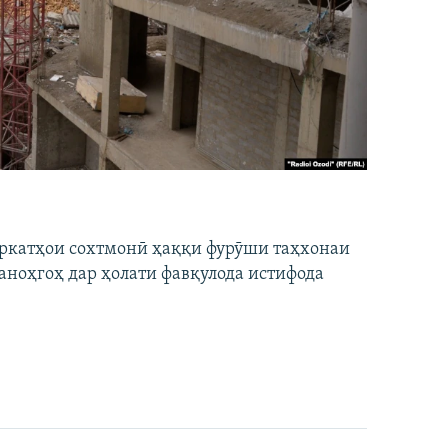
ширкатҳои сохтмонӣ ҳаққи фурӯши таҳхонаи
аноҳгоҳ дар ҳолати фавқулода истифода