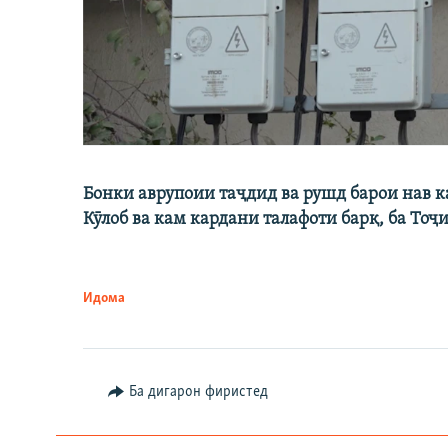
Бонки аврупоии таҷдид ва рушд барои нав 
Кӯлоб ва кам кардани талафоти барқ, ба Тоҷ
Идома
Ба дигарон фиристед