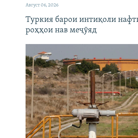
Август 06, 2026
Туркия барои интиқоли нафт
роҳҳои нав меҷӯяд