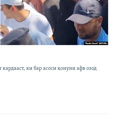
кардааст, ки бар асоси қонуни афв озод