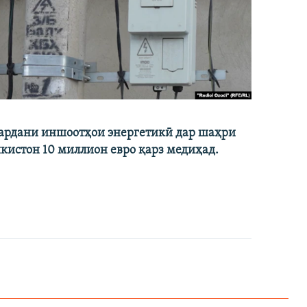
кардани иншоотҳои энергетикӣ дар шаҳри
икистон 10 миллион евро қарз медиҳад.