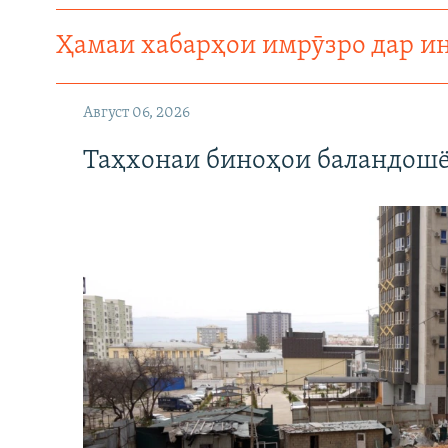
ГУЗОРИШҲОИ РАДИОӢ
Ҳамаи хабарҳои имрӯзро дар и
Август 06, 2026
Таҳхонаи биноҳои баландошё