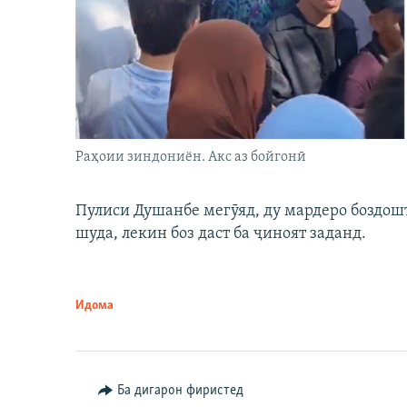
Раҳоии зиндониён. Акс аз бойгонӣ
Пулиси Душанбе мегӯяд, ду мардеро боздошт 
шуда, лекин боз даст ба ҷиноят заданд.
Идома
Ба дигарон фиристед