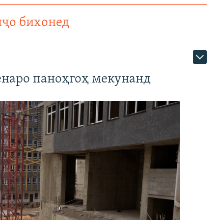
нҷо бихонед
наро паноҳгоҳ мекунанд