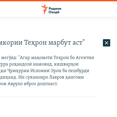
мкории Теҳрон марбут аст"
 мегӯяд: "Агар мақомоти Теҳрон бо Агентии
урра роҳандозӣ намоянд, кишварҳои
аққи Ҷумҳурии Исломии Эрон ба пешбурди
 диҳанд. Ин суханонро Лавров ҳангоми
ои Аврупо иброз доштааст.