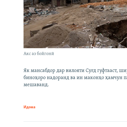
Акс аз бойгонӣ
Як мансабдор дар вилояти Суғд гуфтааст, 
биноҳоро надоранд ва ин маконҳо ҳамчун п
мешаванд.
Идома