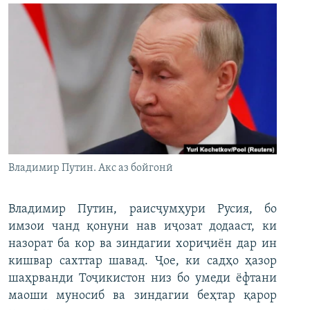
Владимир Путин. Акс аз бойгонӣ
Владимир Путин, раисҷумҳури Русия, бо
имзои чанд қонуни нав иҷозат додааст, ки
назорат ба кор ва зиндагии хориҷиён дар ин
кишвар сахттар шавад. Ҷое, ки садҳо ҳазор
шаҳрванди Тоҷикистон низ бо умеди ёфтани
маоши муносиб ва зиндагии беҳтар қарор