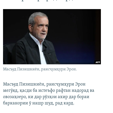
Масъуд Пизишкиён, раисҷумҳури Эрон.
Масъуд Пизишкиён, раисҷумҳури Эрон
мегӯяд, қасди ба истеъфо рафтан надорад ва
овозаҳоеро, ки дар рӯзҳои ахир дар бораи
барканории ӯ нашр шуд, рад кард.