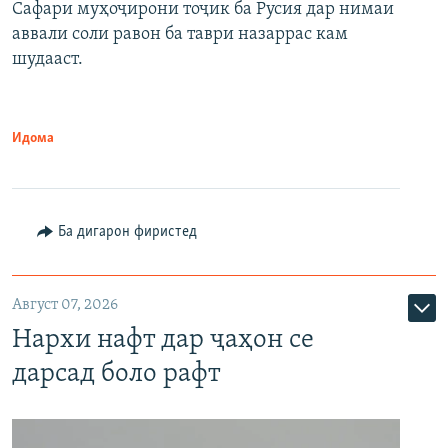
Сафари муҳоҷирони тоҷик ба Русия дар нимаи
аввали соли равон ба таври назаррас кам
шудааст.
Идома
Ба дигарон фиристед
Август 07, 2026
Нархи нафт дар ҷаҳон се
дарсад боло рафт