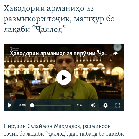
Ҳаводории арманиҳо аз
размикори тоҷик, машҳур бо
лақаби “Ҷаллод”
Ҳаводории арманиҳо аз пирӯзии "Ҷаллод"-и тоҷик
Феълан кор намекунад
Auto
0:00
2:49
240p
Пирӯзии Сулаймон Маҳмадов, размикори
360p
тоҷик бо лақаби "Ҷаллод", дар набард бо рақиби
480p
Auto
240p
360p
480p