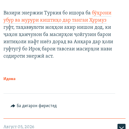
Вазири энержии Туркия бо ишора ба
бӯҳрони
убур ва мурури киштиҳо дар тангаи Ҳурмуз
гуфт, таҳаввулоти моҳҳои ахир нишон дод, ки
ҷаҳон ҳамчунон ба масирҳои ҷойгузин барои
интиқоли нафт ниёз дорад ва Анқара дар ҳоли
гуфтугӯ бо Ироқ барои тавсеаи масирҳои нави
содироти энержӣ аст.
Идома
Ба дигарон фиристед
Август 05, 2026