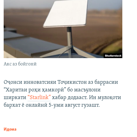
Акс аз бойгонӣ
Оҷонси инноватсияи Тоҷикистон аз баррасии
“Харитаи роҳи ҳамкорӣ” бо масъулони
ширкати
“Starlink”
хабар додааст. Ин мулоқоти
бархат ё онлайнӣ 5-уми август гузашт.
Идома