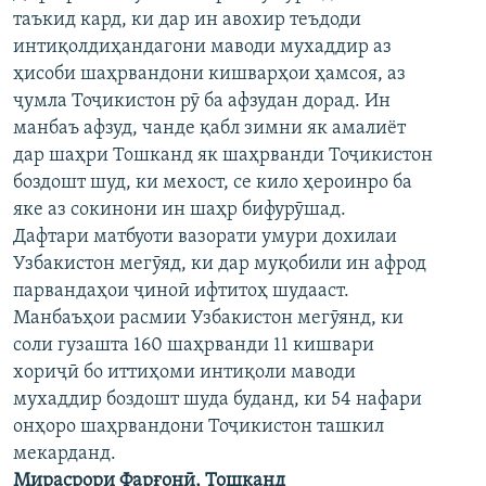
таъкид кард, ки дар ин авохир теъдоди
ГУЗОРИШҲОИ РАДИОӢ
Русский
интиқолдиҳандагони маводи мухаддир аз
ҳисоби шаҳрвандони кишварҳои ҳамсоя, аз
ПАЙГИРӢ КУНЕД
ҷумла Тоҷикистон рӯ ба афзудан дорад. Ин
манбаъ афзуд, чанде қабл зимни як амалиёт
дар шаҳри Тошканд як шаҳрванди Тоҷикистон
боздошт шуд, ки мехост, се кило ҳероинро ба
яке аз сокинони ин шаҳр бифурӯшад.
Дафтари матбуоти вазорати умури дохилаи
Ҳамаи сомонаҳои RFE/RL
Узбакистон мегӯяд, ки дар муқобили ин афрод
парвандаҳои ҷиноӣ ифтитоҳ шудааст.
Манбаъҳои расмии Узбакистон мегӯянд, ки
соли гузашта 160 шаҳрванди 11 кишвари
хориҷӣ бо иттиҳоми интиқоли маводи
мухаддир боздошт шуда буданд, ки 54 нафари
онҳоро шаҳрвандони Тоҷикистон ташкил
мекарданд.
Мирасрори Фарғонӣ, Тошканд