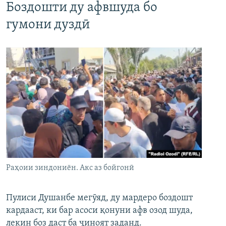
Боздошти ду афвшуда бо
гумони дуздӣ
Раҳоии зиндониён. Акс аз бойгонӣ
Пулиси Душанбе мегӯяд, ду мардеро боздошт
кардааст, ки бар асоси қонуни афв озод шуда,
лекин боз даст ба ҷиноят заданд.