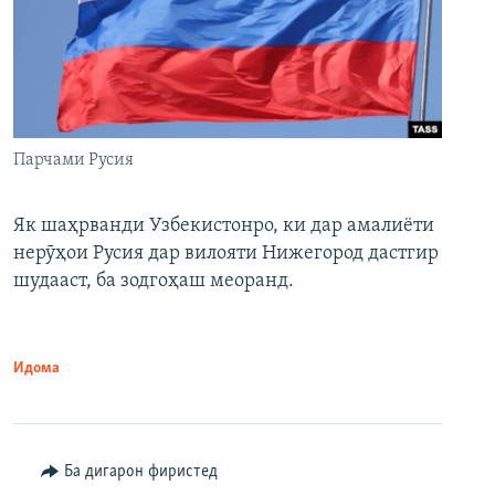
Парчами Русия
Як шаҳрванди Узбекистонро, ки дар амалиёти
нерӯҳои Русия дар вилояти Нижегород дастгир
шудааст, ба зодгоҳаш меоранд.
Идома
Ба дигарон фиристед