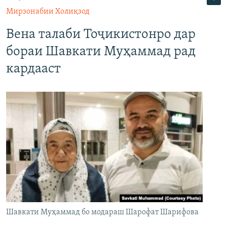
Мирзонабии Холиқзод
Вена талаби Тоҷикистонро дар
бораи Шавкати Муҳаммад рад
кардааст
Шавкати Муҳаммад бо модараш Шарофат Шарифова