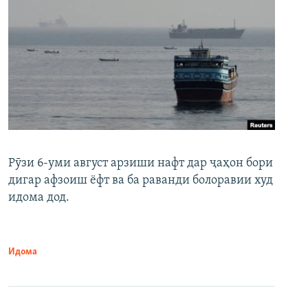
Рӯзи 6-уми август арзиши нафт дар ҷаҳон бори
дигар афзоиш ёфт ва ба раванди болоравии худ
идома дод.
Идома