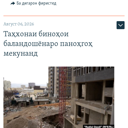
Ба дигарон фиристед
Август 06, 2026
Таҳхонаи биноҳои
баландошёнаро паноҳгоҳ
мекунанд