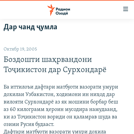
Пайвандҳои
дастрасӣ
Ҷаҳиш
Дар чанд ҷумла
ба
ГӮШАҲО
мояи
ГАПИ ОЗОД
СИЁСАТ
аслӣ
Октябр 19, 2005
РӮЗГОРИ МУҲОҶИР
Ҷаҳиш
ИҚТИСОД
Боздошти шаҳрвандони
ба
САЛОМ, ХОҲАР
ҶОМЕА
феҳристи
Тоҷикистон дар Сурхондарё
ТАҲҚИҚОТ
ҚАЗИЯИ "КРОКУС"
аслӣ
Ҷаҳиш
ҶАНГ ДАР УКРАИНА
ОСИЁИ МАРКАЗӢ
Ба иттилоъи дафтари матбуоти вазорати умури
ба
дохилаи Узбакистон, ходимони ин ниҳод дар
НАЗАРИ МАРДУМ
ФАРҲАНГ
ҷустор
вилояти Сурхондарё аз як мошини борбар беш
ЧАНДРАСОНАӢ
МЕҲМОНИ ОЗОДӢ
БЛОГИСТОН
аз 60 килограмм ҳероин мусодира намудаанд,
ки аз Тоҷикистон вориди он қаламрав шуда ва
РӮЙХАТҲО
ВАРЗИШ
ОЗОДӢ ОНЛАЙН
ВИДЕО
озими Русия будааст.
КИТОБҲОИ ОЗОДӢ
НИГОРИСТОН
Дафтари матбуоти вазорати умури дохила