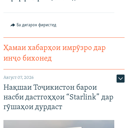
Ба дигарон фиристед
Ҳамаи хабарҳои имрӯзро дар
инҷо бихонед
Август 07, 2026
Нақшаи Тоҷикистон барои
насби дастгоҳҳои “Starlink” дар
гӯшаҳои дурдаст