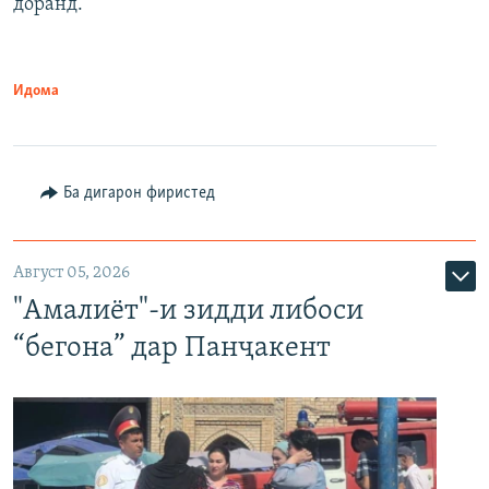
доранд.
Идома
Ба дигарон фиристед
Август 05, 2026
"Амалиёт"-и зидди либоси
“бегона” дар Панҷакент