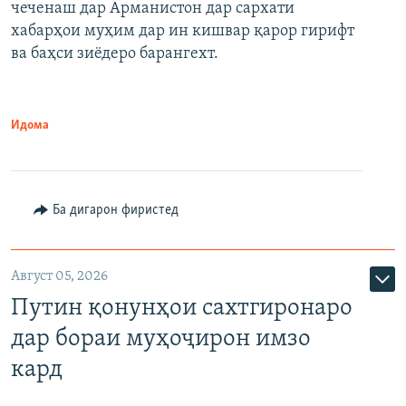
чеченаш дар Арманистон дар сархати
720p
хабарҳои муҳим дар ин кишвар қарор гирифт
720p
1080p
ва баҳси зиёдеро барангехт.
1080p
Идома
Ба дигарон фиристед
Август 05, 2026
Путин қонунҳои сахтгиронаро
дар бораи муҳоҷирон имзо
кард