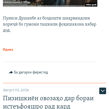
Пулиси Душанбе аз боздошти шаҳрвандони
хориҷӣ бо гумони ташкили фоҳишахона хабар
дод.
Идома
Ба дигарон фиристед
Август 05, 2026
Пизишкиён овозаҳо дар бораи
истеъфояшро рад кард