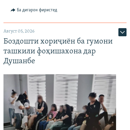
Ба дигарон фиристед
Август 05, 2026
Боздошти хориҷиён ба гумони
ташкили фоҳишахона дар
Душанбе