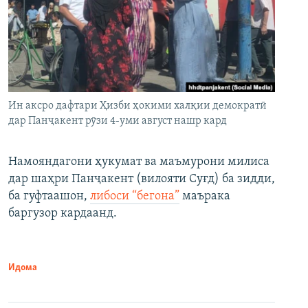
Ин аксро дафтари Ҳизби ҳокими халқии демократӣ
дар Панҷакент рӯзи 4-уми август нашр кард
Намояндагони ҳукумат ва маъмурони милиса
дар шаҳри Панҷакент (вилояти Суғд) ба зидди,
ба гуфтаашон,
либоси “бегона”
маърака
баргузор кардаанд.
Идома