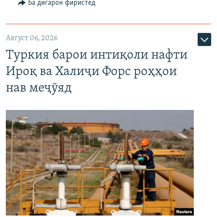
Ба дигарон фиристед
Август 06, 2026
Туркия барои интиқоли нафти
Ироқ ва Халиҷи Форс роҳҳои
нав меҷӯяд