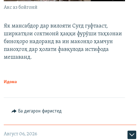
Акс аз бойгонӣ
Як мансабдор дар вилояти Суғд гуфтааст,
ширкатҳои сохтмонӣ ҳаққи фурӯши таҳхонаи
биноҳоро надоранд ва ин маконҳо ҳамчун
паноҳгоҳ дар ҳолати фавқулода истифода
мешаванд.
Идома
Ба дигарон фиристед
Август 06, 2026