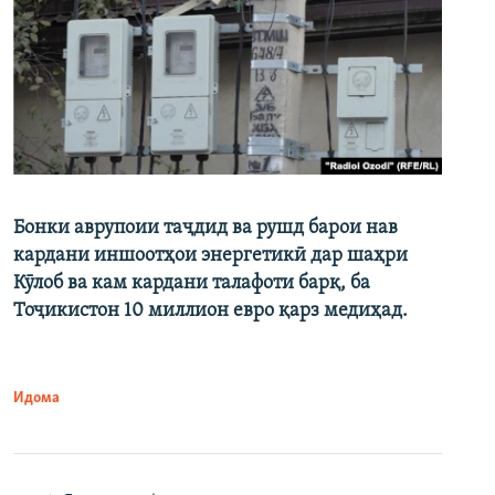
Бонки аврупоии таҷдид ва рушд барои нав
кардани иншоотҳои энергетикӣ дар шаҳри
Кӯлоб ва кам кардани талафоти барқ, ба
Тоҷикистон 10 миллион евро қарз медиҳад.
Идома