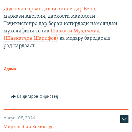
Додгоҳи парвандаҳои ҷиноӣ дар Вена
,
маркази Австрия, дархости мақомоти
Тоҷикистонро дар бораи истирдоди намояндаи
мухолифини тоҷик
Шавкати Муҳаммад
(Шавкатҷон Шарифов)
ва модару бародараш
рад кардааст.
Идома
Ба дигарон фиристед
Август 05, 2026
Мирзонабии Холиқзод