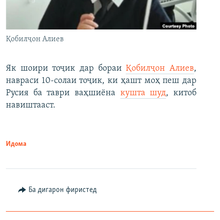
Қобилҷон Алиев
Як шоири тоҷик дар бораи
Қобилҷон Алиев
,
навраси 10-солаи тоҷик, ки ҳашт моҳ пеш дар
Русия ба таври ваҳшиёна
кушта шуд
, китоб
навиштааст.
Идома
Ба дигарон фиристед