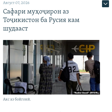
Август 07, 2026
Сафари муҳоҷирон аз
Тоҷикистон ба Русия кам
шудааст
Акс аз бойгонӣ.