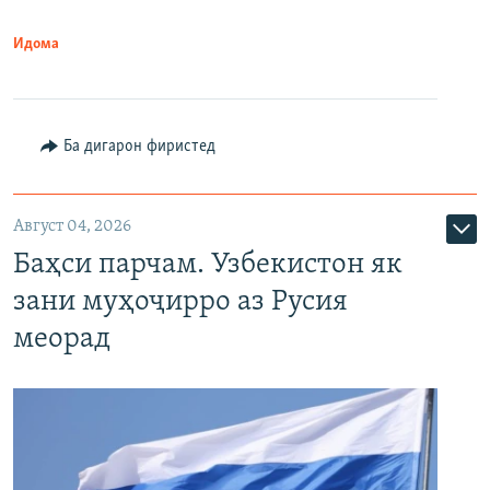
Идома
Ба дигарон фиристед
Август 04, 2026
Баҳси парчам. Узбекистон як
зани муҳоҷирро аз Русия
меорад