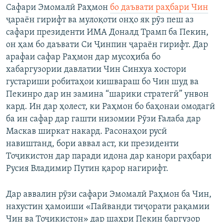
Сафари Эмомалӣ Раҳмон
бо даъвати раҳбари Чин
ҷараён гирифт ва мулоқоти онҳо як рӯз пеш аз
сафари президенти ИМА Доналд Трамп ба Пекин,
он ҳам бо даъвати Си Ҷинпин ҷараён гирифт. Дар
арафаи сафар Раҳмон дар мусоҳиба бо
хабаргузории давлатии Чин Синхуа хостори
густариши робитаҳои кишвараш бо Чин шуд ва
Пекинро дар ин замина “шарики стратегӣ” унвон
кард. Ин дар ҳолест, ки Раҳмон бо баҳонаи омодагӣ
ба ин сафар дар гашти низомии Рӯзи Ғалаба дар
Маскав ширкат накард. Расонаҳои русӣ
навиштанд, бори аввал аст, ки президенти
Тоҷикистон дар паради идона дар канори раҳбари
Русия Владимир Путин қарор нагирифт.
Дар аввалин рӯзи сафари Эмомалӣ Раҳмон ба Чин,
нахустин ҳамоиши «Пайванди тиҷорати рақамии
Чин ва Тоҷикистон» дар шаҳри Пекин баргузор