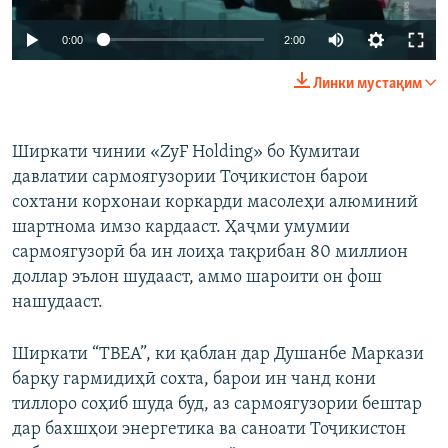
Auto
0:00
2:00
240p
Линки мустақим
360p
Auto
240p
360p
480p
480p
Ширкати чинии «ZyF Holding» бо Кумитаи
давлатии сармоягузории Тоҷикистон барои
720p
720p
1080p
сохтани корхонаи коркарди масолеҳи алюминий
1080p
шартнома имзо кардааст. Ҳаҷми умумии
сармоягузорӣ ба ин лоиҳа тақрибан 80 миллион
доллар эълон шудааст, аммо шароити он фош
нашудааст.
Ширкати “TBEA”, ки қаблан дар Душанбе Маркази
барқу гармидиҳӣ сохта, барои ин чанд кони
тиллоро соҳиб шуда буд, аз сармоягузории бештар
дар бахшҳои энергетика ва саноати Тоҷикистон