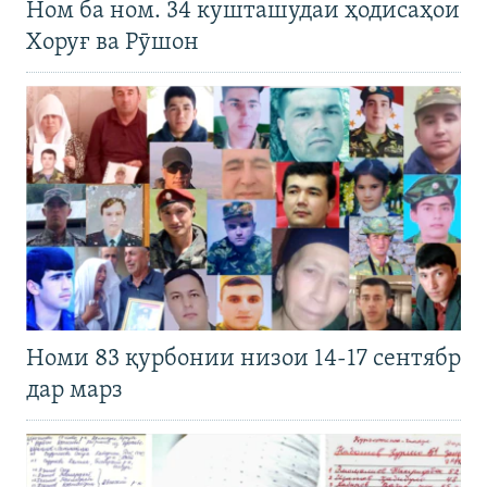
Ном ба ном. 34 кушташудаи ҳодисаҳои
Хоруғ ва Рӯшон
Номи 83 қурбонии низои 14-17 сентябр
дар марз