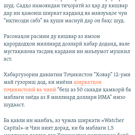
шуд. Садҳо намояндаи тиҷоратӣ аз ҳар ду кишвар
дар ин ҳамоиш ширкат карданд ва мавзуъҳое чун
“иқтисоди сабз” ва ҳуши маснуӣ дар он баҳс шуд.
Расонаҳои расмии ду кишвар аз имзои
қарордодҳои миллиард долларӣ хабар доданд, вале
мустақилона тасдиқ кардани ин маълумот мушкил
аст.
Хабаргузории давлатии Тоҷикистон “Ховар” 12-уми
май гузориш дод, ки миёни
ширкатҳои
тоҷикистонӣ ва чинӣ
“беш аз 50 санади ҳамкорӣ ба
маблағи зиёда аз 8 миллиард доллари ИМА” имзо
шудааст.
Ба қавли ин манбаъ, аз ҷумла ширкати «Watcher
Capital»-и Чин ният дорад, ки ба маблағи 1,5