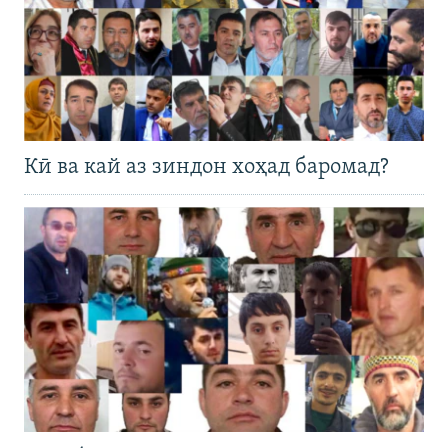
Кӣ ва кай аз зиндон хоҳад баромад?