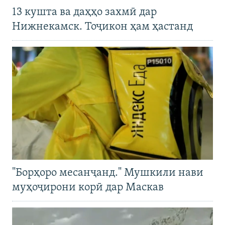
13 кушта ва даҳҳо захмӣ дар
Нижнекамск. Тоҷикон ҳам ҳастанд
"Борҳоро месанҷанд." Мушкили нави
муҳоҷирони корӣ дар Маскав