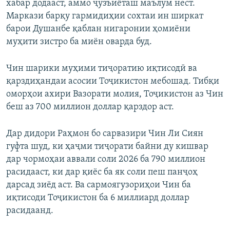
хабар додааст, аммо ҷузъиёташ маълум нест.
Маркази барқу гармидиҳии сохтаи ин ширкат
барои Душанбе қаблан нигаронии ҳомиёни
муҳити зистро ба миён оварда буд.
Чин шарики муҳими тиҷоратию иқтисодӣ ва
қарздиҳандаи асосии Тоҷикистон мебошад. Тибқи
оморҳои ахири Вазорати молия, Тоҷикистон аз Чин
беш аз 700 миллион доллар қарздор аст.
Дар дидори Раҳмон бо сарвазири Чин Ли Сиян
гуфта шуд, ки ҳаҷми тиҷорати байни ду кишвар
дар чормоҳаи аввали соли 2026 ба 790 миллион
расидааст, ки дар қиёс ба як соли пеш панҷоҳ
дарсад зиёд аст. Ва сармоягузориҳои Чин ба
иқтисоди Тоҷикистон ба 6 миллиард доллар
расидаанд.