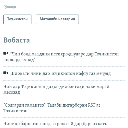
Гӯшаҳо
Тоҷикистон
Матолиби навтарин
Вобаста
"Чин бояд маъдани истихроҷшударо дар Тоҷикистон
коркард кунад"
Ширкати чинӣ дар Тоҷикистон нафту газ меҷӯяд
Чин дар Тоҷикистон даҳҳо дидбонгоҳи нави марзӣ
месозад
"Солгарди ғамангез". Талаби дигарбораи RSF аз
Тоҷикистон
Чиниҳо барнагаштанд ва роҳсозӣ дар Дарвоз қатъ