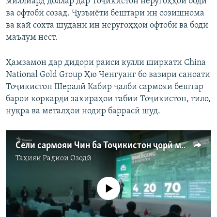
миллиард доллар дар Тоҷикистон неругоҳҳои бодӣ
ва офтобӣ созад. Ҷузъиёти бештари ин созишнома
ва кай сохта шудани ин неругоҳҳои офтобӣ ва бодӣ
маълум нест.
Ҳамзамон дар дидори раиси кулли ширкати China
National Gold Group Ҳю Ченгуанг бо вазири саноати
Тоҷикистон Шералӣ Кабир ҷалби сармояи бештар
барои коркарди захираҳои табии Тоҷикистон, тило,
нуқра ва металҳои нодир баррасӣ шуд.
Сели сармояи Чин ба Тоҷикистон ҷорӣ мешавад?
Таҳияи
Радиои Озодӣ
Феълан кор намекунад