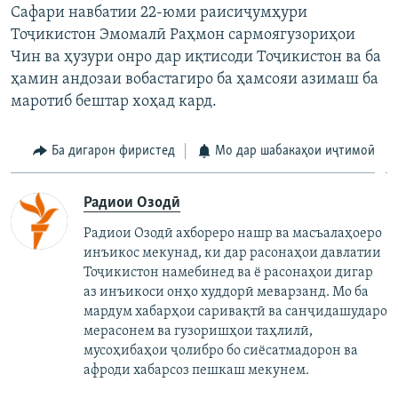
Сафари навбатии 22-юми раисиҷумҳури
Тоҷикистон Эмомалӣ Раҳмон сармоягузориҳои
Чин ва ҳузури онро дар иқтисоди Тоҷикистон ва ба
ҳамин андозаи вобастагиро ба ҳамсояи азимаш ба
маротиб бештар хоҳад кард.
Ба дигарон фиристед
Мо дар шабакаҳои иҷтимоӣ
Радиои Озодӣ
Радиои Озодӣ ахбореро нашр ва масъалаҳоеро
инъикос мекунад, ки дар расонаҳои давлатии
Тоҷикистон намебинед ва ё расонаҳои дигар
аз инъикоси онҳо худдорӣ меварзанд. Мо ба
мардум хабарҳои саривақтӣ ва санҷидашударо
мерасонем ва гузоришҳои таҳлилӣ,
мусоҳибаҳои ҷолибро бо сиёсатмадорон ва
афроди хабарсоз пешкаш мекунем.