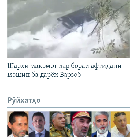
Шарҳи мақомот дар бораи афтидани
мошин ба дарёи Варзоб
Рӯйхатҳо