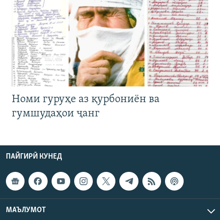
Номи гуруҳе аз қурбониён ва
гумшудаҳои ҷанг
ПАЙГИРӢ КУНЕД
МАЪЛУМОТ