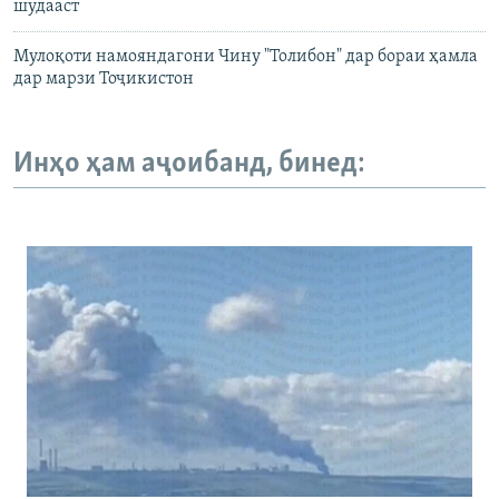
шудааст
Мулоқоти намояндагони Чину "Толибон" дар бораи ҳамла
дар марзи Тоҷикистон
Инҳо ҳам аҷоибанд, бинед: