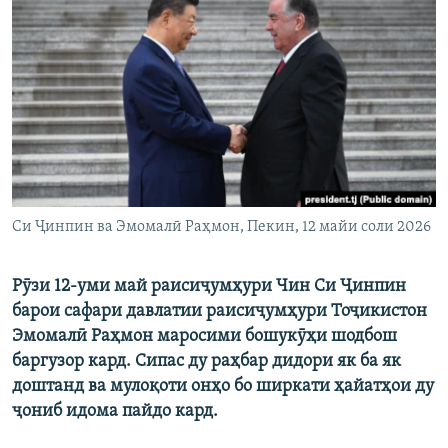
ГУЗОРИШҲОИ РАДИОӢ
Русский
ПАЙГИРӢ КУНЕД
Ҳамаи сомонаҳои RFE/RL
Си Ҷинпин ва Эмомалӣ Раҳмон, Пекин, 12 майи соли 2026
Рӯзи 12-уми май раисиҷумҳури Чин Си Ҷинпин
барои сафари давлатии раисиҷумҳури Тоҷикистон
Эмомалӣ Раҳмон маросими бошукӯҳи шодбош
баргузор кард. Сипас ду раҳбар дидори як ба як
доштанд ва мулоқоти онҳо бо ширкати ҳайатҳои ду
ҷониб идома пайдо кард.