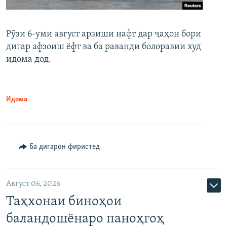
Рӯзи 6-уми август арзиши нафт дар ҷаҳон бори
дигар афзоиш ёфт ва ба раванди болоравии худ
идома дод.
Идома
Ба дигарон фиристед
Август 06, 2026
Таҳхонаи биноҳои
баландошёнаро паноҳгоҳ