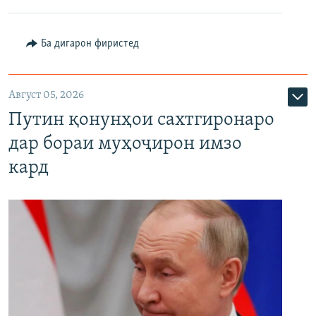
Ба дигарон фиристед
Август 05, 2026
Путин қонунҳои сахтгиронаро
дар бораи муҳоҷирон имзо
кард