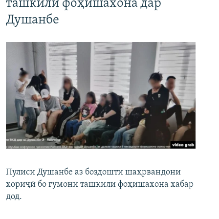
ташкили фоҳишахона дар
Душанбе
Пулиси Душанбе аз боздошти шаҳрвандони
хориҷӣ бо гумони ташкили фоҳишахона хабар
дод.