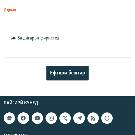
Идома
Ба дигарон фиристед
Ёфтҳои бештар
ПАЙГИРӢ КУНЕД