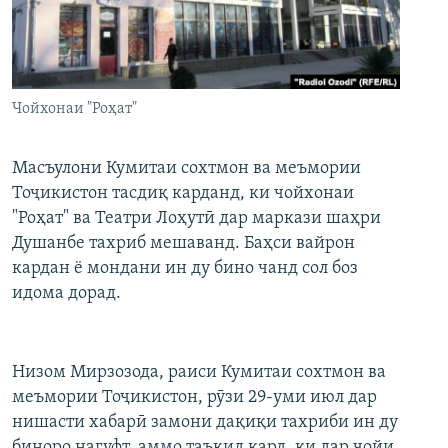
ГУЗОРИШҲОИ РАДИОӢ
Русский
ПАЙГИРӢ КУНЕД
Чойхонаи "Роҳат"
Масъулони Кумитаи сохтмон ва меъмории
Тоҷикистон тасдиқ карданд, ки чойхонаи
"Роҳат" ва Театри Лоҳутӣ дар маркази шаҳри
Ҳамаи сомонаҳои RFE/RL
Душанбе тахриб мешаванд. Баҳси вайрон
кардан ё мондани ин ду бино чанд сол боз
идома дорад.
Низом Мирзозода, раиси Кумитаи сохтмон ва
меъмории Тоҷикистон, рӯзи 29-уми июл дар
нишасти хабарӣ замони дақиқи тахриби ин ду
биноро нагуфт, аммо таъкид кард, ки дар ҷойи