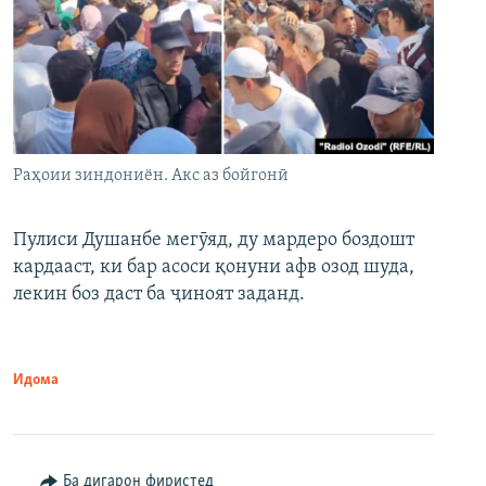
Раҳоии зиндониён. Акс аз бойгонӣ
Пулиси Душанбе мегӯяд, ду мардеро боздошт
кардааст, ки бар асоси қонуни афв озод шуда,
лекин боз даст ба ҷиноят заданд.
Идома
Ба дигарон фиристед