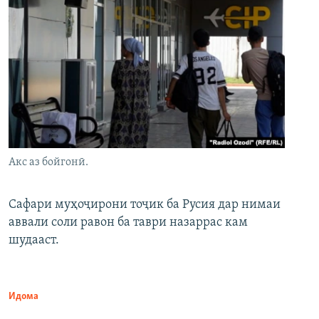
Акс аз бойгонӣ.
Сафари муҳоҷирони тоҷик ба Русия дар нимаи
аввали соли равон ба таври назаррас кам
шудааст.
Идома