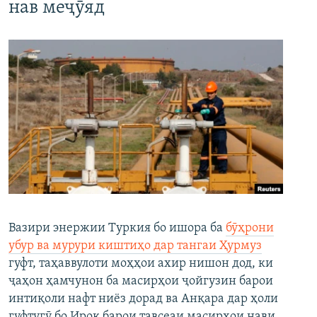
нав меҷӯяд
Вазири энержии Туркия бо ишора ба
бӯҳрони
убур ва мурури киштиҳо дар тангаи Ҳурмуз
гуфт, таҳаввулоти моҳҳои ахир нишон дод, ки
ҷаҳон ҳамчунон ба масирҳои ҷойгузин барои
интиқоли нафт ниёз дорад ва Анқара дар ҳоли
гуфтугӯ бо Ироқ барои тавсеаи масирҳои нави