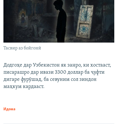
Тасвир аз бойгонӣ
Додгоҳе дар Узбекистон як занро, ки хостааст,
писарашро дар ивази 3300 доллар ба ҷуфти
дигаре фурӯшад, ба севуним сол зиндон
маҳкум кардааст.
Идома