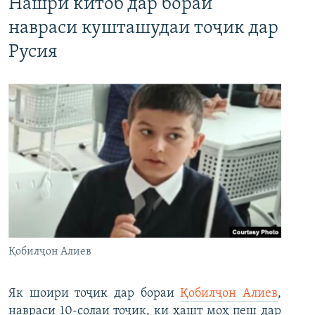
Нашри китоб дар бораи
навраси кушташудаи тоҷик дар
Русия
Қобилҷон Алиев
Як шоири тоҷик дар бораи
Қобилҷон Алиев
,
навраси 10-солаи тоҷик, ки ҳашт моҳ пеш дар