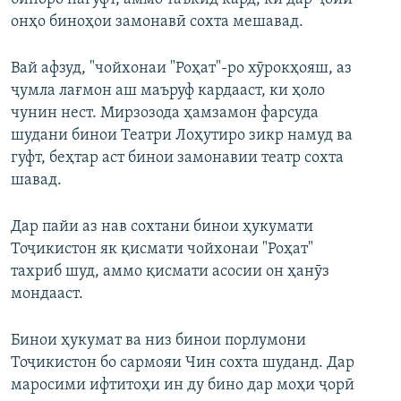
онҳо биноҳои замонавӣ сохта мешавад.
Вай афзуд, "чойхонаи "Роҳат"-ро хӯрокҳояш, аз
ҷумла лағмон аш маъруф кардааст, ки ҳоло
чунин нест. Мирзозода ҳамзамон фарсуда
шудани бинои Театри Лоҳутиро зикр намуд ва
гуфт, беҳтар аст бинои замонавии театр сохта
шавад.
Дар пайи аз нав сохтани бинои ҳукумати
Тоҷикистон як қисмати чойхонаи "Роҳат"
тахриб шуд, аммо қисмати асосии он ҳанӯз
мондааст.
Бинои ҳукумат ва низ бинои порлумони
Тоҷикистон бо сармояи Чин сохта шуданд. Дар
маросими ифтитоҳи ин ду бино дар моҳи ҷорӣ