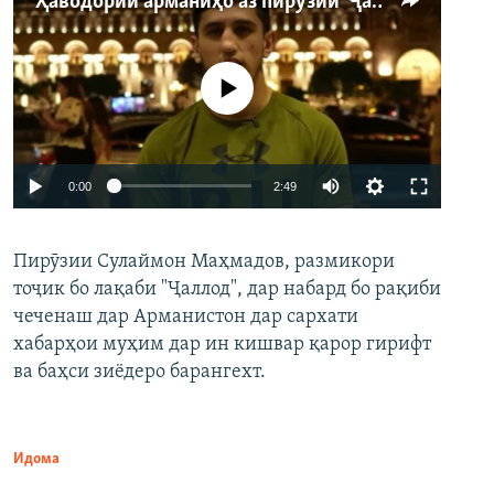
Ҳаводории арманиҳо аз пирӯзии "Ҷаллод"-и тоҷик
Феълан кор намекунад
Auto
0:00
2:49
240p
Пирӯзии Сулаймон Маҳмадов, размикори
360p
тоҷик бо лақаби "Ҷаллод", дар набард бо рақиби
480p
Auto
240p
360p
480p
чеченаш дар Арманистон дар сархати
720p
хабарҳои муҳим дар ин кишвар қарор гирифт
720p
1080p
ва баҳси зиёдеро барангехт.
1080p
Идома