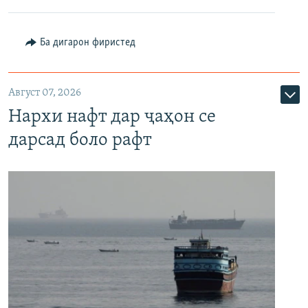
Ба дигарон фиристед
Август 07, 2026
Нархи нафт дар ҷаҳон се
дарсад боло рафт