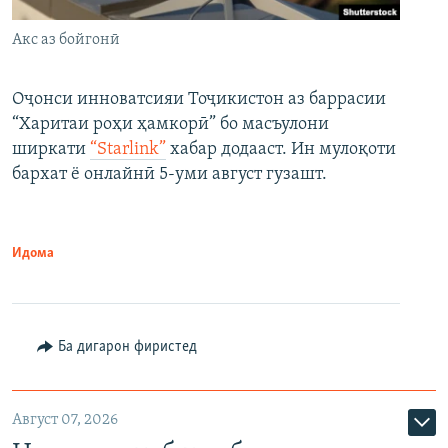
Акс аз бойгонӣ
Оҷонси инноватсияи Тоҷикистон аз баррасии
“Харитаи роҳи ҳамкорӣ” бо масъулони
ширкати
“Starlink”
хабар додааст. Ин мулоқоти
бархат ё онлайнӣ 5-уми август гузашт.
Идома
Ба дигарон фиристед
Август 07, 2026