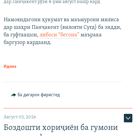
дар Панҷакент рӯзи 4-уми август нашр кард
Намояндагони ҳукумат ва маъмурони милиса
дар шаҳри Панҷакент (вилояти Суғд) ба зидди,
ба гуфтаашон,
либоси “бегона”
маърака
баргузор кардаанд.
Идома
Ба дигарон фиристед
Август 05, 2026
Боздошти хориҷиён ба гумони