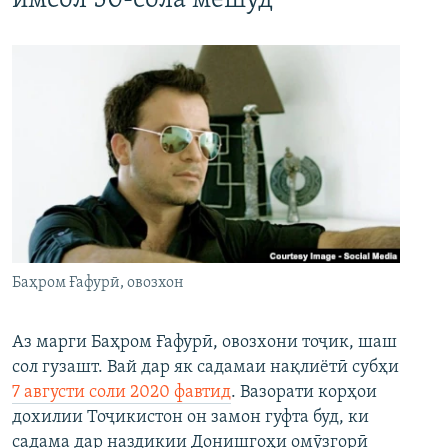
имсол 50-сола мешуд
Баҳром Ғафурӣ, овозхон
Аз марги Баҳром Ғафурӣ, овозхони тоҷик, шаш
сол гузашт. Вай дар як садамаи нақлиётӣ субҳи
7 августи соли 2020 фавтид
. Вазорати корҳои
дохилии Тоҷикистон он замон гуфта буд, ки
садама дар наздикии Донишгоҳи омӯзгорӣ