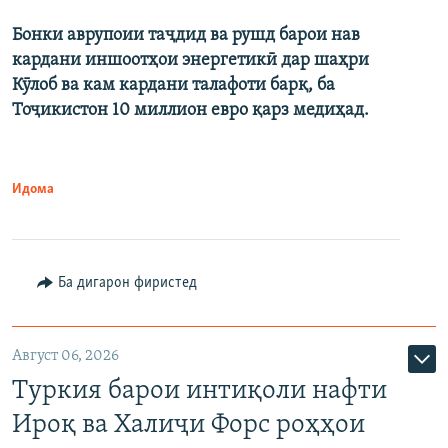
Бонки аврупоии таҷдид ва рушд барои нав
кардани иншоотҳои энергетикӣ дар шаҳри
Кӯлоб ва кам кардани талафоти барқ, ба
Тоҷикистон 10 миллион евро қарз медиҳад.
Идома
Ба дигарон фиристед
Август 06, 2026
Туркия барои интиқоли нафти
Ироқ ва Халиҷи Форс роҳҳои