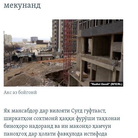
мекунанд
Акс аз бойгонӣ
Як мансабдор дар вилояти Суғд гуфтааст,
ширкатҳои сохтмонӣ ҳаққи фурӯши таҳхонаи
биноҳоро надоранд ва ин маконҳо ҳамчун
паноҳгоҳ дар ҳолати фавқулода истифода