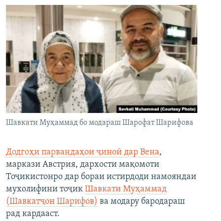
Шавкати Муҳаммад бо модараш Шарофат Шарифова
Додгоҳи парвандаҳои ҷиноӣ дар Вена
,
маркази Австрия, дархости мақомоти
Тоҷикистонро дар бораи истирдоди намояндаи
мухолифини тоҷик
Шавкати Муҳаммад
(Шавкатҷон Шарифов)
ва модару бародараш
рад кардааст.