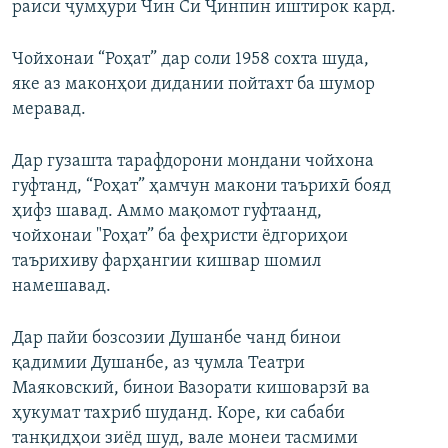
раиси ҷумҳури Чин Си Ҷинпин иштирок кард.
Чойхонаи “Роҳат” дар соли 1958 сохта шуда,
яке аз маконҳои дидании пойтахт ба шумор
меравад.
Дар гузашта тарафдорони мондани чойхона
гуфтанд, “Роҳат” ҳамчун макони таърихӣ бояд
ҳифз шавад. Аммо мақомот гуфтаанд,
чойхонаи "Роҳат” ба феҳристи ёдгориҳои
таърихиву фарҳангии кишвар шомил
намешавад.
Дар пайи бозсозии Душанбе чанд бинои
қадимии Душанбе, аз ҷумла Театри
Маяковский, бинои Вазорати кишоварзӣ ва
ҳукумат тахриб шуданд. Коре, ки сабаби
танқидҳои зиёд шуд, вале монеи тасмими