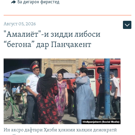
Ба дигарон фиристед
Август 05, 2026
"Амалиёт"-и зидди либоси
“бегона” дар Панҷакент
Ин аксро дафтари Ҳизби ҳокими халқии демократӣ