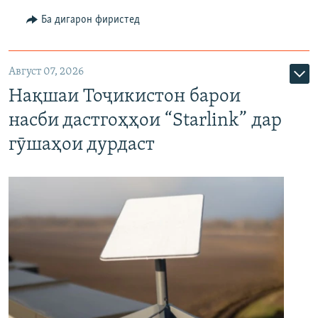
Ба дигарон фиристед
Август 07, 2026
Нақшаи Тоҷикистон барои
насби дастгоҳҳои “Starlink” дар
гӯшаҳои дурдаст