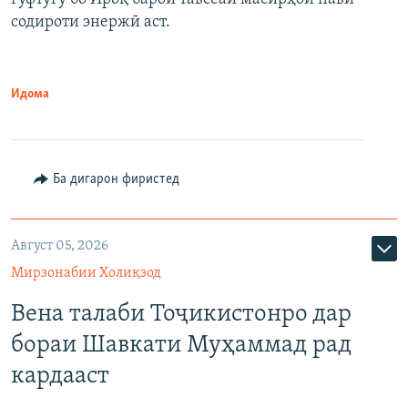
содироти энержӣ аст.
Идома
Ба дигарон фиристед
Август 05, 2026
Мирзонабии Холиқзод
Вена талаби Тоҷикистонро дар
бораи Шавкати Муҳаммад рад
кардааст