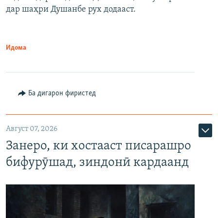
дар шаҳри Душанбе рух додааст.
Идома
Ба дигарон фиристед
Август 07, 2026
Занеро, ки хостааст писарашро
бифурӯшад, зиндонӣ кардаанд