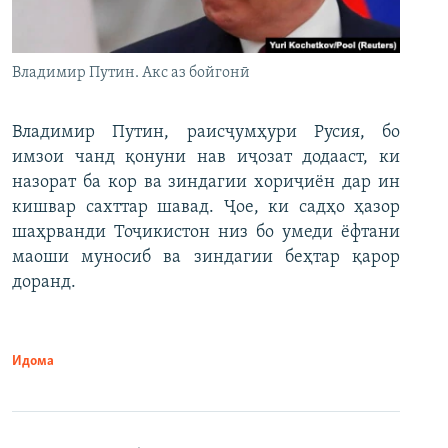
Владимир Путин. Акс аз бойгонӣ
Владимир Путин, раисҷумҳури Русия, бо
имзои чанд қонуни нав иҷозат додааст, ки
назорат ба кор ва зиндагии хориҷиён дар ин
кишвар сахттар шавад. Ҷое, ки садҳо ҳазор
шаҳрванди Тоҷикистон низ бо умеди ёфтани
маоши муносиб ва зиндагии беҳтар қарор
доранд.
Идома