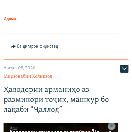
Идома
Ба дигарон фиристед
Август 05, 2026
Мирзонабии Холиқзод
Ҳаводории арманиҳо аз
размикори тоҷик, машҳур бо
лақаби “Ҷаллод”