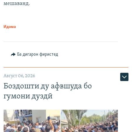
мешаванд.
Идома
Ба дигарон фиристед
Август 06, 2026
Боздошти ду афвшуда бо
гумони дуздӣ