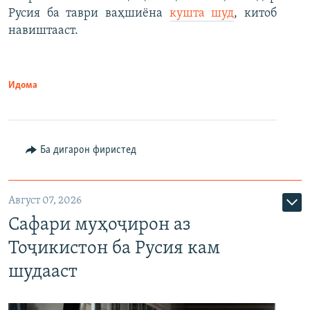
Русия ба таври ваҳшиёна
кушта шуд
, китоб
навиштааст.
Идома
Ба дигарон фиристед
Август 07, 2026
Сафари муҳоҷирон аз
Тоҷикистон ба Русия кам
шудааст