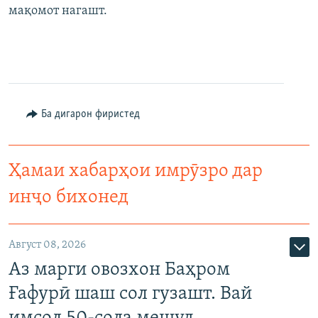
мақомот нагашт.
Ба дигарон фиристед
Ҳамаи хабарҳои имрӯзро дар
инҷо бихонед
Август 08, 2026
Аз марги овозхон Баҳром
Ғафурӣ шаш сол гузашт. Вай