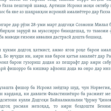
 Ғазза пешгирӣ шавад. Артиши Исроил моҳи октябр 
ос ба яке аз шаҳракҳои исроилӣ амалиётеро дар Ғазза
игаре дар рӯзи 28-уми март додгоҳи Созмони Милал 
дбирҳои зарурӣ ва муассирро биандешад, то тамоми
 ба маводи ғизоии аввалия дастрасӣ дошта бошанд.
 ҳукми додгоҳ ҳатмист, аммо ягон роҳе барои ама
д. Бо вуҷуди ин, амри нав барои қатъи амалиёт дар Ра
роил барои гузориш додан аз пешрафт дар амри саб
рӣ фишорро ба кишвар афзоиш дода ва онро дар ин
узашта фишор ба Исроил зиёдтар шуд, чун Норвегия
н карданд, ки давлати Фаластиниёнро ба расмият м
дситони кулли Додгоҳи Байналмилалии Ҷурму Ҷиноя
дгоҳ расман мехоҳад, то амри боздошти Беням