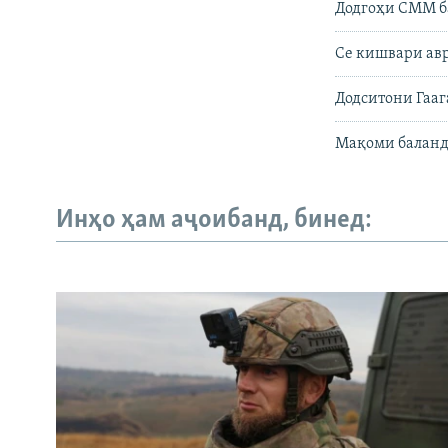
Додгоҳи СММ ба
Се кишвари ав
Додситони Гааг
Мақоми баландп
Инҳо ҳам аҷоибанд, бинед: