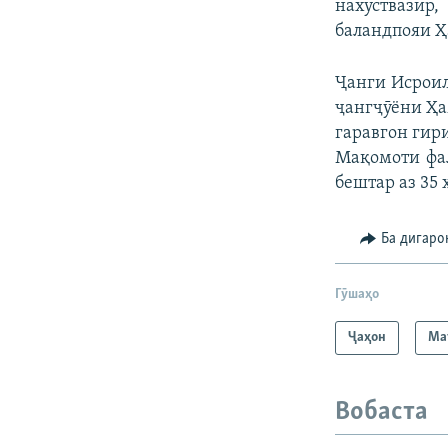
нахуствазир
баландпояи Ҳ
Ҷанги Исроил
ҷангҷӯёни Ҳа
гаравгон гири
Мақомоти фал
бештар аз 35
Ба дигаро
Гӯшаҳо
Ҷаҳон
Ма
Вобаста