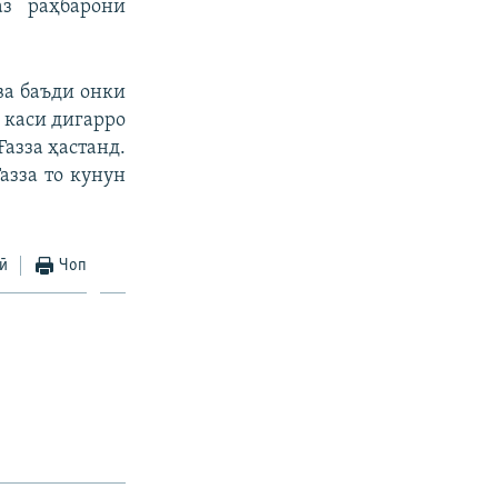
аз раҳбарони
ва баъди онки
 каси дигарро
Ғазза ҳастанд.
азза то кунун
ӣ
Чоп