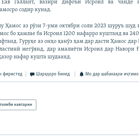
, Ёав Галлант, вазири дифоъи Исроил ва чанде 
амосро содир кунад.
у Ҳамос аз рӯзи 7-уми октябри соли 2023 шуруъ шуд 
мос бо ҳамлае ба Исроил 1200 нафарро куштанд ва 240
фтанд. Гуруҳе аз онҳо ҳанӯз ҳам дар дасти Ҳамос дар 
астинӣ мегӯянд, дар амалиёти Исроил дар Навори Ғ
 ҳазор нафар кушта шудаанд.
н фиристед
Шарҳҳоро бинед
Мо дар шабакаҳои иҷтимо
толиби навтарин