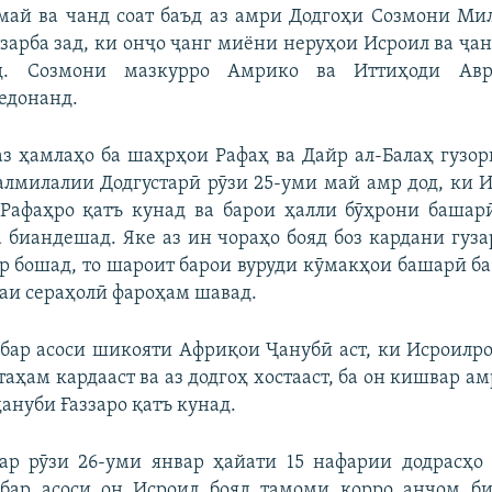
май ва чанд соат баъд аз амри Додгоҳи Созмони Ми
 зарба зад, ки онҷо ҷанг миёни неруҳои Исроил ва ҷа
д. Созмони мазкурро Амрико ва Иттиҳоди Авр
едонанд.
з ҳамлаҳо ба шаҳрҳои Рафаҳ ва Дайр ал-Балаҳ гузо
лмилалии Додгустарӣ рӯзи 25-уми май амр дод, ки 
 Рафаҳро қатъ кунад ва барои ҳалли бӯҳрони башар
 биандешад. Яке аз ин чораҳо бояд боз кардани гуз
р бошад, то шароит барои вуруди кӯмакҳои башарӣ б
и сераҳолӣ фароҳам шавад.
бар асоси шикояти Африқои Ҷанубӣ аст, ки Исроилр
таҳам кардааст ва аз додгоҳ хостааст, ба он кишвар а
ануби Ғаззаро қатъ кунад.
ар рӯзи 26-уми январ ҳайати 15 нафарии додрасҳо 
 бар асоси он Исроил бояд тамоми корро анҷом би