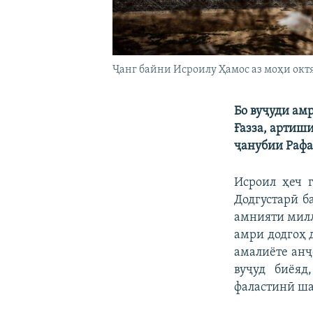
Ҷанг байни Исроилу Ҳамос аз моҳи октя
Бо вуҷуди ам
Ғазза, артиш
ҷанубии Рафа
Исроил ҳеч 
Додгустарӣ б
амнияти милл
амри додгоҳ 
амалиёте анҷ
вуҷуд биёяд
фаластинӣ ша