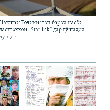
Нақшаи Тоҷикистон барои насби
дастгоҳҳои “Starlink” дар гӯшаҳои
дурдаст