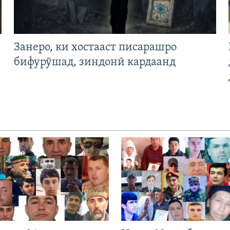
Занеро, ки хостааст писарашро
бифурӯшад, зиндонӣ кардаанд