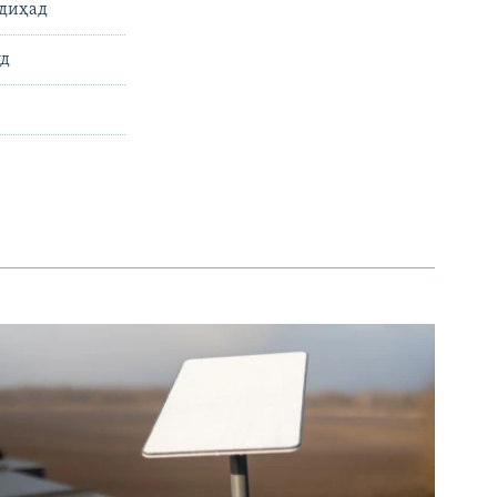
 диҳад
уд