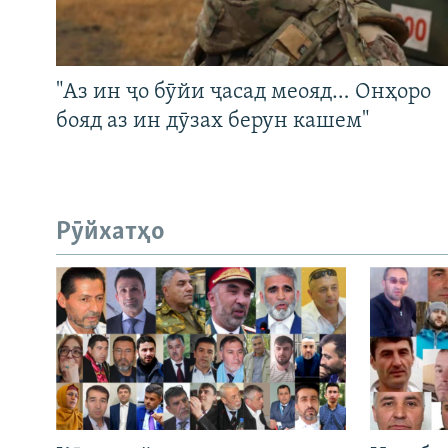
"Аз ин ҷо бӯйи ҷасад меояд… Онҳоро
бояд аз ин дӯзах берун кашем"
Рӯйхатҳо