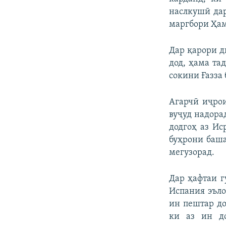
наслкушӣ дар
маргбори Ҳам
Дар қарори д
дод, ҳама та
сокини Ғазза
Агарчӣ иҷрои
вуҷуд надора
додгоҳ аз Ис
буҳрони баша
мегузорад.
Дар ҳафтаи г
Испания эъло
ин пештар до
ки аз ин до