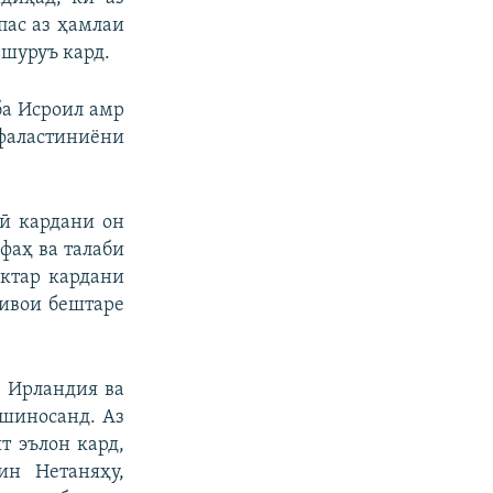
пас аз ҳамлаи
 шуруъ кард.
ба Исроил амр
 фаластиниёни
лӣ кардани он
фаҳ ва талаби
уктар кардани
зивои бештаре
, Ирландия ва
ешиносанд. Аз
т эълон кард,
ин Нетаняҳу,