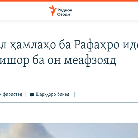
л ҳамлаҳо ба Рафаҳро и
Фишор ба он меафзояд
н фиристед
Шарҳҳоро бинед