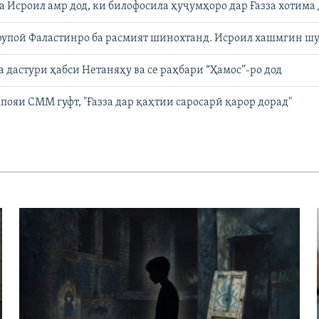
 Исроил амр дод, ки билофосила ҳуҷумҳоро дар Ғазза хотима
рупоӣ Фаластинро ба расмият шинохтанд. Исроил хашмгин ш
а дастури ҳабси Нетаняҳу ва се раҳбари “Ҳамос”-ро дод
ояи СММ гуфт, "Ғазза дар қаҳтии саросарӣ қарор дорад"