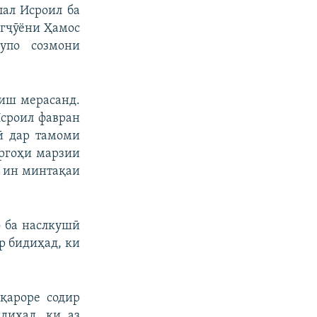
лал Исроил ба
нгҷӯёни Ҳамос
упо созмони
риш мерасанд.
Исроил фавран
ӣ дар тамоми
аргоҳи марзии
а ин минтақаи
о ба наслкушӣ
мр бидиҳад, ки
қароре содир
диҳад, ки аз