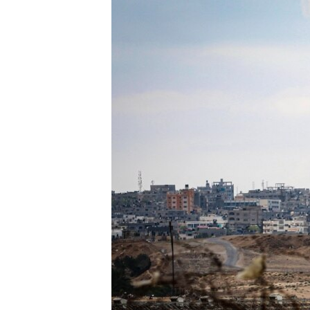
ГУЗОРИШҲОИ РАДИОӢ