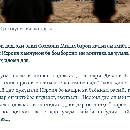
бр то кунун идома дорад.
ри додгоҳи олии Созмони Милал барои қатъи амалиёт 
и Исроил ҳамчунон ба бомборони ин минтақа аз ҷумла
ҳ идома дод.
гуна аломате нишон надодааст, ки амри Девони Б
а амалкардҳои он таъсире дошта бошад. Тзахӣ Ҳане
ӣ дар ҳукумати Исроил бо нашри як баёнияи расмӣ, к
дар он иқтибос шудааст, гуфтааст: “Исроил дар он мин
ом надодааст ва намедиҳад, ки дар он ҷойҳо “шароит
, ки қисман ва ё дар умум сабаби нобудии ға
вад.