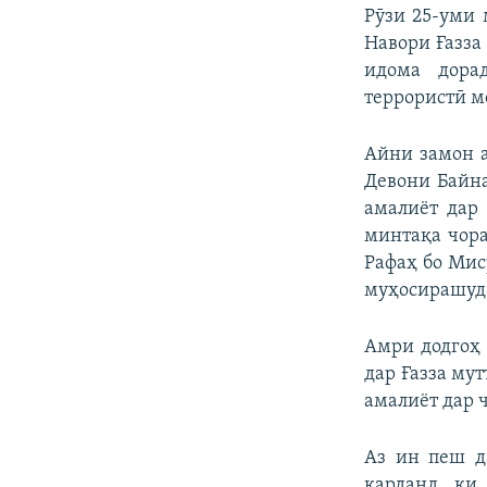
Рӯзи 25-уми 
Навори Ғазза
идома дора
террористӣ м
Айни замон а
Девони Байна
амалиёт дар
минтақа чора
Рафаҳ бо Мис
муҳосирашуда
Амри додгоҳ 
дар Ғазза мут
амалиёт дар ҷ
Аз ин пеш д
карданд, ки