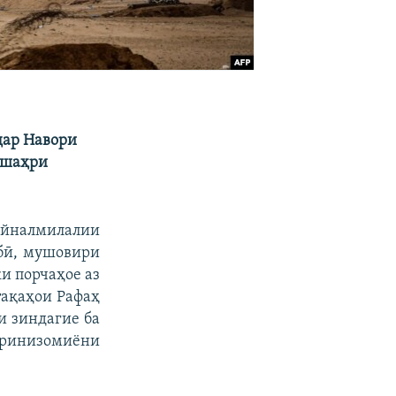
дар Навори
 шаҳри
айналмилалии
гбӣ, мушовири
и порчаҳое аз
тақаҳои Рафаҳ
и зиндагие ба
йринизомиёни