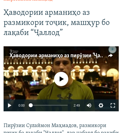
Ҳаводории арманиҳо аз
размикори тоҷик, машҳур бо
лақаби “Ҷаллод”
Ҳаводории арманиҳо аз пирӯзии "Ҷаллод"-и тоҷик
Феълан кор намекунад
Auto
0:00
2:49
240p
Пирӯзии Сулаймон Маҳмадов, размикори
360p