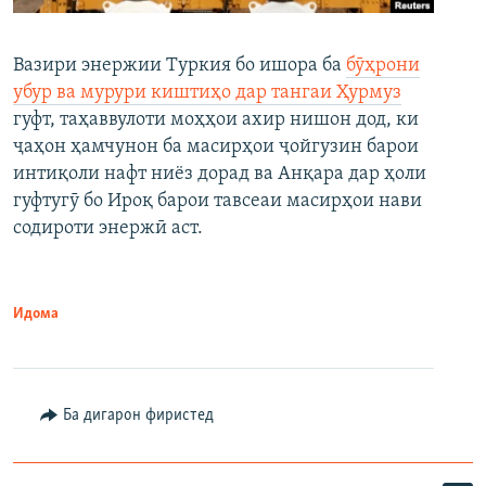
Вазири энержии Туркия бо ишора ба
бӯҳрони
убур ва мурури киштиҳо дар тангаи Ҳурмуз
гуфт, таҳаввулоти моҳҳои ахир нишон дод, ки
ҷаҳон ҳамчунон ба масирҳои ҷойгузин барои
интиқоли нафт ниёз дорад ва Анқара дар ҳоли
гуфтугӯ бо Ироқ барои тавсеаи масирҳои нави
содироти энержӣ аст.
Идома
Ба дигарон фиристед