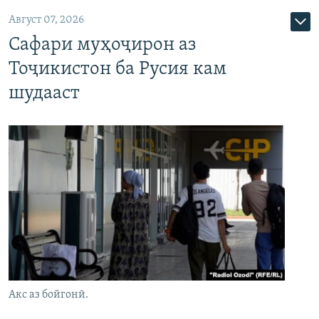
Август 07, 2026
Сафари муҳоҷирон аз
Тоҷикистон ба Русия кам
шудааст
Акс аз бойгонӣ.