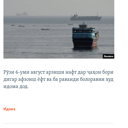
Рӯзи 6-уми август арзиши нафт дар ҷаҳон бори
дигар афзоиш ёфт ва ба раванди болоравии худ
идома дод.
Идома