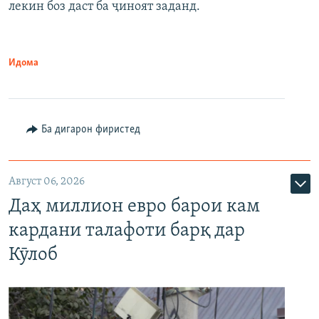
лекин боз даст ба ҷиноят заданд.
Идома
Ба дигарон фиристед
Август 06, 2026
Даҳ миллион евро барои кам
кардани талафоти барқ дар
Кӯлоб