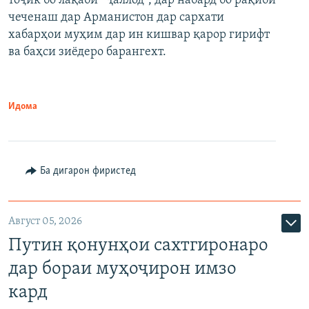
тоҷик бо лақаби "Ҷаллод", дар набард бо рақиби
480p
Auto
240p
360p
480p
чеченаш дар Арманистон дар сархати
720p
хабарҳои муҳим дар ин кишвар қарор гирифт
720p
1080p
ва баҳси зиёдеро барангехт.
1080p
Идома
Ба дигарон фиристед
Август 05, 2026
Путин қонунҳои сахтгиронаро
дар бораи муҳоҷирон имзо
кард