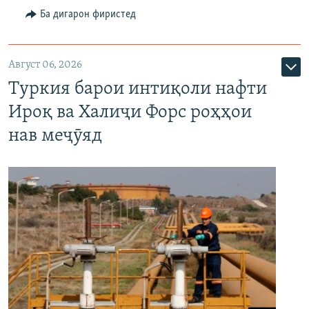
Ба дигарон фиристед
Август 06, 2026
Туркия барои интиқоли нафти
Ироқ ва Халиҷи Форс роҳҳои
нав меҷӯяд