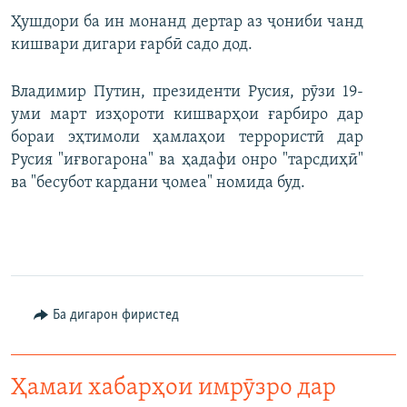
Ҳушдори ба ин монанд дертар аз ҷониби чанд
кишвари дигари ғарбӣ садо дод.
Владимир Путин, президенти Русия, рӯзи 19-
уми март изҳороти кишварҳои ғарбиро дар
бораи эҳтимоли ҳамлаҳои террористӣ дар
Русия "иғвогарона" ва ҳадафи онро "тарсдиҳӣ"
ва "бесубот кардани ҷомеа" номида буд.
Ба дигарон фиристед
Ҳамаи хабарҳои имрӯзро дар