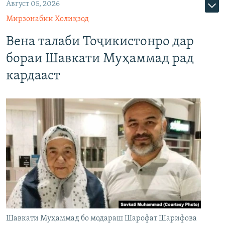
Август 05, 2026
Мирзонабии Холиқзод
Вена талаби Тоҷикистонро дар
бораи Шавкати Муҳаммад рад
кардааст
Шавкати Муҳаммад бо модараш Шарофат Шарифова