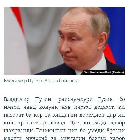
Владимир Путин. Акс аз бойгонӣ
Владимир Путин, раисҷумҳури Русия, бо
имзои чанд қонуни нав иҷозат додааст, ки
назорат ба кор ва зиндагии хориҷиён дар ин
кишвар сахттар шавад. Ҷое, ки садҳо ҳазор
шаҳрванди Тоҷикистон низ бо умеди ёфтани
маоши муносиб ва зиндагии беҳтар қарор