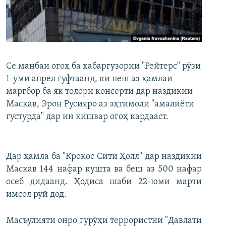
ГУЗОРИШҲОИ РАДИОӢ
Русский
ПАЙГИРӢ КУНЕД
Се манбаи огоҳ ба хабаргузории "Рейтерс" рӯзи
1-уми апрел гуфтаанд, ки пеш аз ҳамлаи
маргбор ба як толори консертӣ дар наздикии
Маскав, Эрон Русияро аз эҳтимоли "амалиёти
Ҳамаи сомонаҳои RFE/RL
густурда" дар ин кишвар огоҳ кардааст.
Дар ҳамла ба "Крокос Сити Ҳолл" дар наздикии
Маскав 144 нафар кушта ва беш аз 500 нафар
осеб дидаанд. Ҳодиса шаби 22-юми марти
имсол рӯй дод.
Масъулияти онро гурӯҳи террористии "Давлати