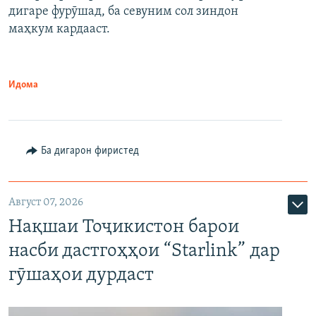
дигаре фурӯшад, ба севуним сол зиндон
маҳкум кардааст.
Идома
Ба дигарон фиристед
Август 07, 2026
Нақшаи Тоҷикистон барои
насби дастгоҳҳои “Starlink” дар
гӯшаҳои дурдаст