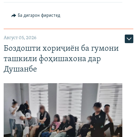
Ба дигарон фиристед
Август 05, 2026
Боздошти хориҷиён ба гумони
ташкили фоҳишахона дар
Душанбе