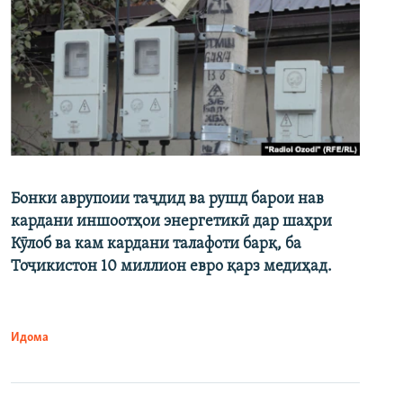
Бонки аврупоии таҷдид ва рушд барои нав
кардани иншоотҳои энергетикӣ дар шаҳри
Кӯлоб ва кам кардани талафоти барқ, ба
Тоҷикистон 10 миллион евро қарз медиҳад.
Идома