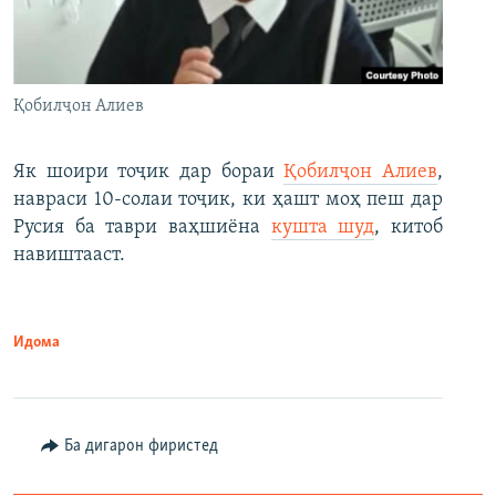
Қобилҷон Алиев
Як шоири тоҷик дар бораи
Қобилҷон Алиев
,
навраси 10-солаи тоҷик, ки ҳашт моҳ пеш дар
Русия ба таври ваҳшиёна
кушта шуд
, китоб
навиштааст.
Идома
Ба дигарон фиристед