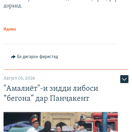
доранд.
Идома
Ба дигарон фиристед
Август 05, 2026
"Амалиёт"-и зидди либоси
“бегона” дар Панҷакент