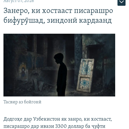
Август 07, 2026
Занеро, ки хостааст писарашро
бифурӯшад, зиндонӣ кардаанд
Тасвир аз бойгонӣ
Додгоҳе дар Узбекистон як занро, ки хостааст,
писарашро дар ивази 3300 доллар ба ҷуфти