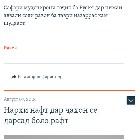
Сафари муҳоҷирони тоҷик ба Русия дар нимаи
аввали соли равон ба таври назаррас кам
шудааст.
Идома
Ба дигарон фиристед
Август 07, 2026
Нархи нафт дар ҷаҳон се
дарсад боло рафт