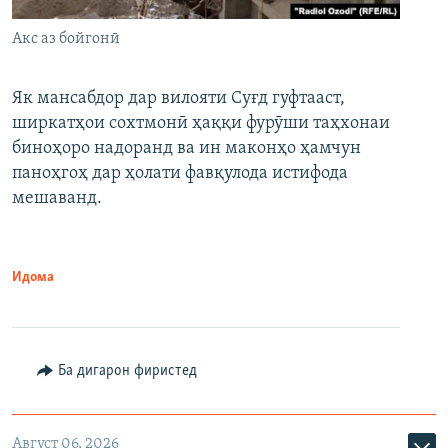
Акс аз бойгонӣ
Як мансабдор дар вилояти Суғд гуфтааст,
ширкатҳои сохтмонӣ ҳаққи фурӯши таҳхонаи
биноҳоро надоранд ва ин маконҳо ҳамчун
паноҳгоҳ дар ҳолати фавқулода истифода
мешаванд.
Идома
Ба дигарон фиристед
Август 06, 2026