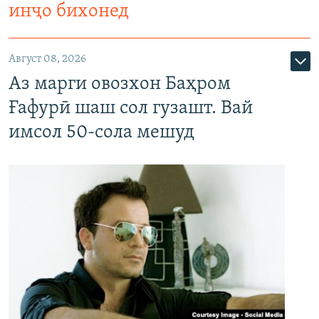
инҷо бихонед
Август 08, 2026
Аз марги овозхон Баҳром
Ғафурӣ шаш сол гузашт. Вай
имсол 50-сола мешуд