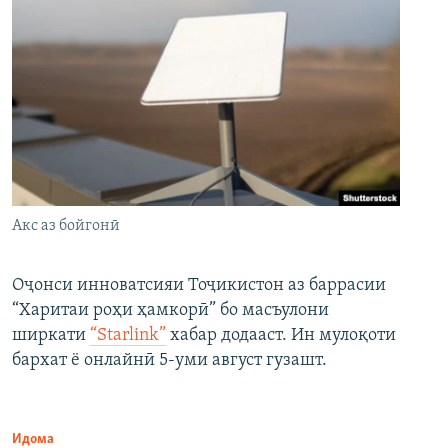
Акс аз бойгонӣ
Оҷонси инноватсияи Тоҷикистон аз баррасии
“Харитаи роҳи ҳамкорӣ” бо масъулони
ширкати
“Starlink”
хабар додааст. Ин мулоқоти
бархат ё онлайнӣ 5-уми август гузашт.
Идома