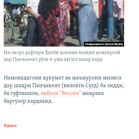
Ин аксро дафтари Ҳизби ҳокими халқии демократӣ
дар Панҷакент рӯзи 4-уми август нашр кард
Намояндагони ҳукумат ва маъмурони милиса
дар шаҳри Панҷакент (вилояти Суғд) ба зидди,
ба гуфтаашон,
либоси “бегона”
маърака
баргузор кардаанд.
Идома