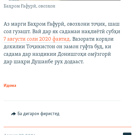
Баҳром Ғафурӣ, овозхон
Аз марги Баҳром Ғафурӣ, овозхони тоҷик, шаш
сол гузашт. Вай дар як садамаи нақлиётӣ субҳи
7 августи соли 2020 фавтид
. Вазорати корҳои
дохилии Тоҷикистон он замон гуфта буд, ки
садама дар наздикии Донишгоҳи омӯзгорӣ
дар шаҳри Душанбе рух додааст.
Идома
Ба дигарон фиристед