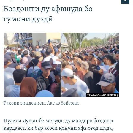
Боздошти ду афвшуда бо
гумони дуздӣ
Раҳоии зиндониён. Акс аз бойгонӣ
Пулиси Душанбе мегӯяд, ду мардеро боздошт
кардааст, ки бар асоси қонуни афв озод шуда,