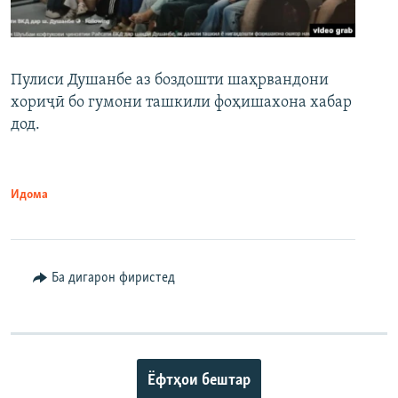
Пулиси Душанбе аз боздошти шаҳрвандони
хориҷӣ бо гумони ташкили фоҳишахона хабар
дод.
Идома
Ба дигарон фиристед
Ёфтҳои бештар