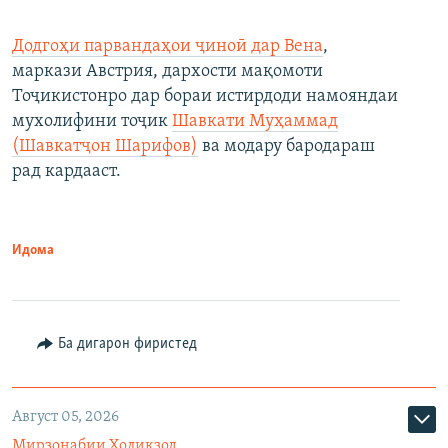
Додгоҳи парвандаҳои ҷиноӣ дар Вена
,
маркази Австрия, дархости мақомоти
Тоҷикистонро дар бораи истирдоди намояндаи
мухолифини тоҷик
Шавкати Муҳаммад
(Шавкатҷон Шарифов)
ва модару бародараш
рад кардааст.
Идома
Ба дигарон фиристед
Август 05, 2026
Мирзонабии Холиқзод