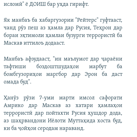
исломӣ" ё ДОИШ бар уҳда гирифт.
Як манбаъ ба хабаргузории "Рейтерс" гуфтааст,
чанд рӯз пеш аз ҳамла дар Русия, Теҳрон дар
бораи эҳтимоли ҳамлаи бузурги террористӣ ба
Маскав иттилоъ додааст.
Манбаъ афзудааст, "ин маълумот дар ҷараёни
тафтиши боздоштшудаҳои марбут ба
бомбгузориҳои маргбор дар Эрон ба даст
омада буд".
Ҳанӯз рӯзи 7-уми марти имсол сафорати
Амрико дар Маскав аз хатари ҳамлаҳои
террористӣ дар пойтахти Русия ҳушдор дода,
аз шаҳрвандони Иёлоти Муттаҳида хоста буд,
ки ба ҷойҳои серодам нараванд.