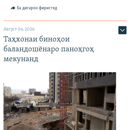
Ба дигарон фиристед
Август 06, 2026
Таҳхонаи биноҳои
баландошёнаро паноҳгоҳ
мекунанд