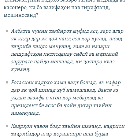
ҷойивазкунии кадрҳо вазъро тағйир медиҳад ва
касонеро, ки ба вазифаҳои нав гирифтанд,
мешиносанд?
Албатта чунин тағйирот муфид аст, зеро агар
як кадр дар як ҷой чанд сол кор кунад, шояд
таҷриба пайдо мекунад, вале аз назари
пешрафтҳои иқтисодиву сиёсӣ ва иҷтимоӣ
зарурате пайдо мешавад, ки ҷояшро иваз
кунанд.
Ротасияи кадрҳо ҳама вақт бошад, як нафар
дар як ҷой шинад хуб намешавад. Вақте аз
уҳдаи вазифа ё ягон кор мебарояд ва
президент бе асос ба ҷойи дигар таъйин
намекунад.
Кадрҳои ҷавон бояд таъйин шаванд, кадрҳои
таҷрибадор агар корашонро пеш бурда