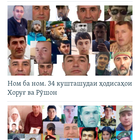
Ном ба ном. 34 кушташудаи ҳодисаҳои
Хоруғ ва Рӯшон