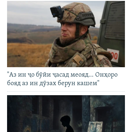
"Аз ин ҷо бӯйи ҷасад меояд… Онҳоро
бояд аз ин дӯзах берун кашем"