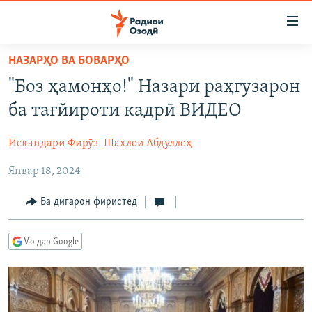
Пайвандҳои
дастрасӣ
Ҷаҳиш
НАЗАРҲО ВА БОВАРҲО
ба
ГӮШАҲО
"Боз ҳамонҳо!" Назари раҳгузарон
мояи
ГАПИ ОЗОД
СИЁСАТ
аслӣ
ба тағйироти кадрӣ ВИДЕО
РӮЗГОРИ МУҲОҶИР
Ҷаҳиш
ИҚТИСОД
ба
Искандари Фирӯз
Шаҳлои Абдуллоҳ
САЛОМ, ХОҲАР
ҶОМЕА
феҳристи
Январ 18, 2024
ТАҲҚИҚОТ
ҚАЗИЯИ "КРОКУС"
аслӣ
Ҷаҳиш
ҶАНГ ДАР УКРАИНА
ОСИЁИ МАРКАЗӢ
Ба дигарон фиристед
ба
НАЗАРИ МАРДУМ
ФАРҲАНГ
ҷустор
Мо дар Google
ЧАНДРАСОНАӢ
МЕҲМОНИ ОЗОДӢ
БЛОГИСТОН
РӮЙХАТҲО
ВАРЗИШ
ОЗОДӢ ОНЛАЙН
ВИДЕО
КИТОБҲОИ ОЗОДӢ
НИГОРИСТОН