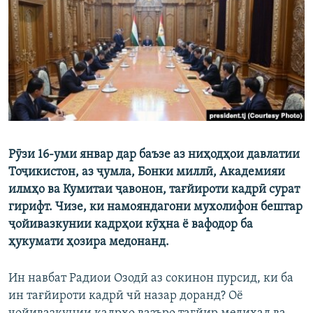
ГУЗОРИШҲОИ РАДИОӢ
Русский
ПАЙГИРӢ КУНЕД
Рӯзи 16-уми январ дар баъзе аз ниҳодҳои давлатии
Ҳамаи сомонаҳои RFE/RL
Тоҷикистон, аз ҷумла, Бонки миллӣ, Академияи
илмҳо ва Кумитаи ҷавонон, тағйироти кадрӣ сурат
гирифт. Чизе, ки намояндагони мухолифон бештар
ҷойивазкунии кадрҳои кӯҳна ё вафодор ба
ҳукумати ҳозира медонанд.
Ин навбат Радиои Озодӣ аз сокинон пурсид, ки ба
ин тағйироти кадрӣ чӣ назар доранд? Оё