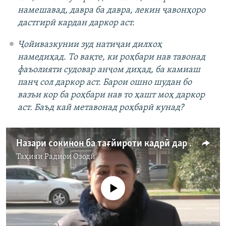
намешавад, давра ба давра, лекин ҷавонҳоро
дастгирӣ кардан даркор аст.
Ҷойивазкунии зуд натиҷаи дилхоҳ
намедиҳад. То вақте, ки роҳбари нав тавонад
фаъолияти судовар анҷом диҳад, ба камиаш
панҷ сол даркор аст. Барои ошно шудан бо
вазъи кор ба роҳбари нав то ҳашт моҳ даркор
аст. Баъд кай метавонад роҳбарӣ кунад?
Назари сокинон ба тағйироти кадрӣ дар ҳукумати Тоҷикистон чист?
Таҳияи
Радиои Озодӣ
Феълан кор намекунад