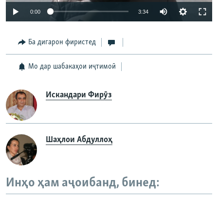
Auto
0:00
3:34
240p
Ба дигарон фиристед
360p
Auto
240p
360p
480p
480p
Мо дар шабакаҳои иҷтимоӣ
720p
720p
Искандари Фирӯз
Шаҳлои Абдуллоҳ
Инҳо ҳам аҷоибанд, бинед: