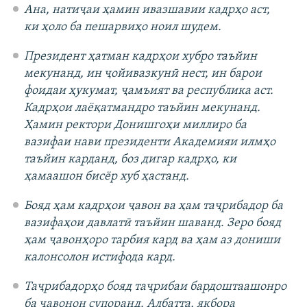
Ана, натиҷаи ҳамин ивазшавии кадрҳо аст,
ки ҳоло ба пешарвиҳо ноил шудем.
Президент ҳатман кадрҳои хубро таъйин
мекунанд, ин ҷойивазкунӣ нест, ин барои
фоидаи ҳукумат, ҷамъият ва республика аст.
Кадрҳои лаёқатмандро таъйин мекунанд.
Ҳамин ректори Донишгоҳи миллиро ба
вазифаи нави президенти Академияи илмҳо
таъйин карданд, боз дигар кадрҳо, ки
ҳамаашон бисёр хуб ҳастанд.
Бояд ҳам кадрҳои ҷавон ва ҳам таҷрибадор ба
вазифаҳои давлатӣ таъйин шаванд. Зеро бояд
ҳам ҷавонҳоро тарбия кард ва ҳам аз дониши
калонсолон истифода кард.
Таҷрибадорҳо бояд таҷрибаи бардоштаашонро
ба ҷавонон супоранд. Албатта, якбора