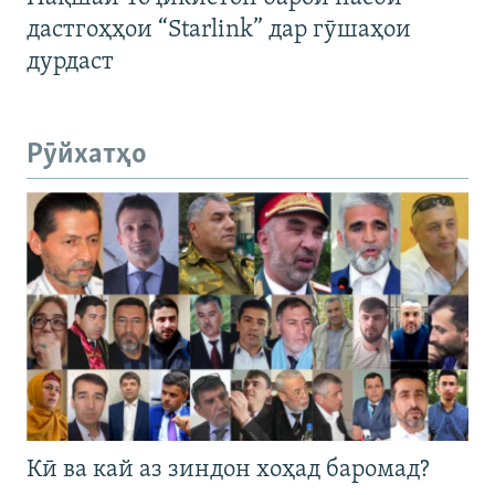
дастгоҳҳои “Starlink” дар гӯшаҳои
дурдаст
Рӯйхатҳо
Кӣ ва кай аз зиндон хоҳад баромад?