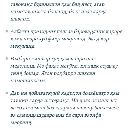
тавонанд буданашон ҳам бад нест, агар
наметавониста бошанд, бояд иваз карда
шаванд.
Албатта президент пеш аз баровардани қароре
ҳама чизро хуб фикр мекунанд. Баъд кор
мекунанд.
Роҳбари кишвар худ ҳамаашро нағз
медонанд. Мо фақат мегӯем, ки халқ осудаву
тинҷ бошад. Ягон роҳбарро шахсан
намешиносам.
Дар ин ҷойивазкунӣ кадрҳои болаёқатро ҳам
таъйин карда истодаанд. Ин ҳоло оғозаш аст
ва то анҷомаш боз кадрҳои ҷавону боихтисос
ва санҷидашударо низ ба сари вазифа
меоранд.