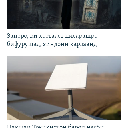
Занеро, ки хостааст писарашро
бифурӯшад, зиндонӣ кардаанд
Нақшаи Тоҷикистон барои насби