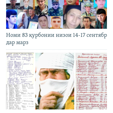
Номи 83 қурбонии низои 14-17 сентябр
дар марз