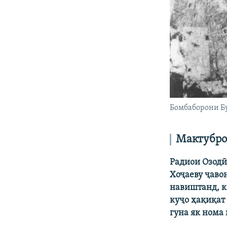
Бомбаборони Бу
Мактубро
Радиои Озодӣ
Хоҷаеву ҷаво
навиштанд, к
куҷо ҳақиқат
гуна як нома