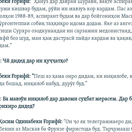
беки Ғорифӣ:
“Ҳанӯз дар давраи Шӯравӣ, вақте аспира
уми кишвар будам, рӯйи ин мавзуъ кор кардам. Пас аз
солҳои 1988-89, аспирант будам ва дар бойгониҳои Мас
ӯрғонтеппаи собиқ таҳқиқро идома додам. Яке аз анге
ртиши Сурхро озодкунандаи ин сарзамин медонистанд,
хфӣ боз шуд, ман ҳам дастрасӣ пайдо кардам ва ҳақиқ
дам.”
: Чӣ дидед дар ин ҳуҷҷатҳо?
еки Ғорифӣ: “
Пеш аз ҳама онро дидам, ки инқилобе, к
да бошад, инқилоб набуд, дурӯғ буд.”
: Ба мавзӯи инқилоб дар давоми суҳбат мерасем. Дар 
рихиро дидед?
Қосим Одинабеки Ғорифӣ:
“Он ҷо як телеграммаеро ди
Ленин аз Маскав ба Фрунзе фиристода буд. Тарҷумааш 