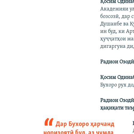
Қосим Одина
Академияи ул
бозсозӣ, дар 
Душанбе ва Қ
ин буд, ки А
ҳуҷҷатҳои ма
дигаргуна ди
Радиои Озодӣ
Қосим Одинаб
Бухоро рух до
Радиои Озодӣ
ҳақиқати таъ
Дар Бухоро ҳарчанд
норизоятӣ буд, аз ҷумла