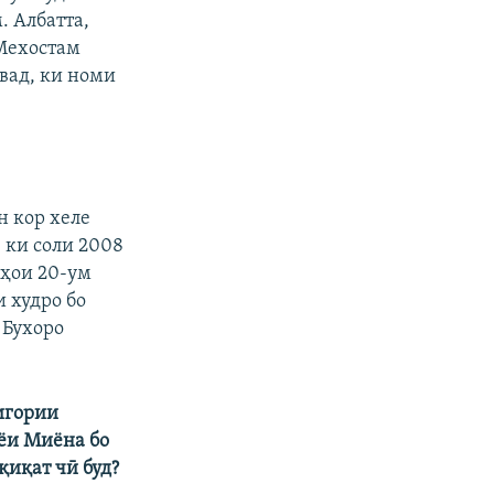
. Албатта,
 Мехостам
вад, ки номи
н кор хеле
 ки соли 2008
лҳои 20-ум
и худро бо
 Бухоро
игории
ёи Миёна бо
қиқат чӣ буд?