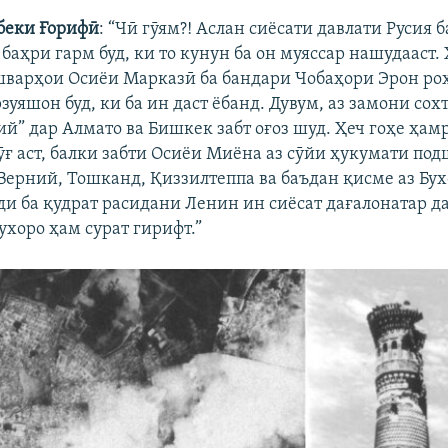
беки
Ғорифӣ
: “Чӣ гӯям?! Аслан сиёсати давлати Русия 
баҳри гарм буд, ки то кунун ба он муяссар нашудааст.
шварҳои Осиёи Марказӣ ба бандари Чобаҳори Эрон роҳ
зуяшон буд, ки ба ин даст ёбанд. Дувум, аз замони со
ий” дар Алмато ва Бишкек забт оғоз шуд. Ҳеч гоҳе ҳа
ӯғ аст, балки забти Осиёи Миёна аз сӯйи ҳукумати по
 Верний, Тошканд, Қиззилтеппа ва баъдан қисме аз Бух
ди ба қудрат расидани Ленин ин сиёсат дағалонатар д
ухоро ҳам сурат гирифт.”