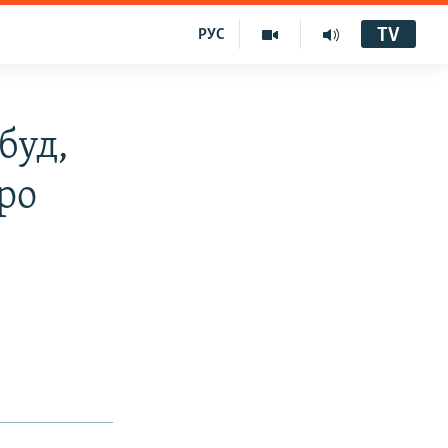
TV
РУС
буд,
ро