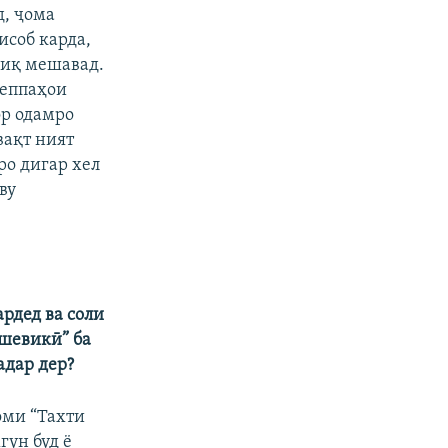
д, ҷома
исоб карда,
биқ мешавад.
теппаҳои
ор одамро
вақт ният
ро дигар хел
ву
ардед ва соли
лшевикӣ” ба
адар дер?
оми “Тахти
гун буд ё