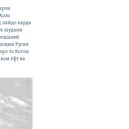
барои
 Ҳоло
 пайдо карда
хта шудани
мроҳшавӣ
дшоҳии Русия
оро то Когон
авом ёфт ва