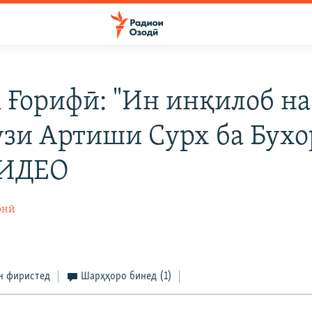
 Ғорифӣ: "Ин инқилоб на
узи Артиши Сурх ба Бухо
ВИДЕО
онӣ
н фиристед
Шарҳҳоро бинед
(1)