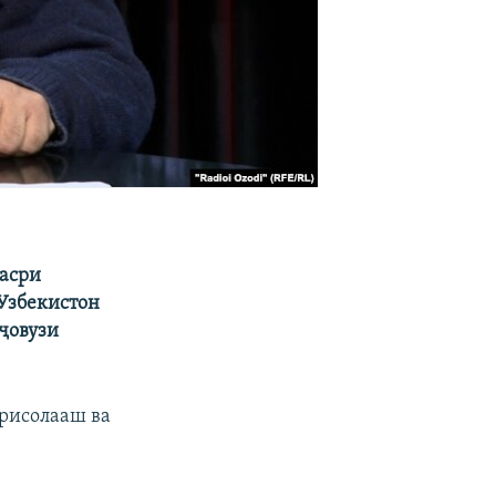
асри
 Узбекистон
аҷовузи
 рисолааш ва