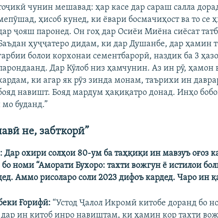
тоҷикӣ чунин мешавад: ҳар касе дар сараш салла дора
мепӯшад, ҳисоб кунед, ки ёвари босмачиҳост ва то се ҳ
дар ҷояш паронед. Он гоҳ дар Осиёи Миёна сиёсат тат
Баъдан ҳуҷҷатеро дидам, ки дар Душанбе, дар ҳамин 
ғарбии болои корхонаи сементбарорӣ, наздик ба 3 ҳаз
парондаанд. Дар Кӯлоб низ ҳамчунин. Аз ин рӯ, ҳамон 
кардам, ки агар як рӯз зинда монам, таърихи ин давра
бояд навишт. Бояд мардум ҳақиқатро донад. Инҳо бобо
 мо буданд.”
авӣ не, забткорӣ”
 Дар охири солҳои 80-ум ба таҳқиқи ин мавзуъ оғоз к
о бо номи “Аморати Бухоро: тахти вожгун ё истилои бо
ед. Аммо рисоларо соли 2023 дифоъ кардед. Чаро ин қ
беки Ғорифӣ:
“Устод Ҷалол Икромӣ китобе доранд бо н
 дар ин китоб инро навиштам, ки ҳамин кор тахти вож