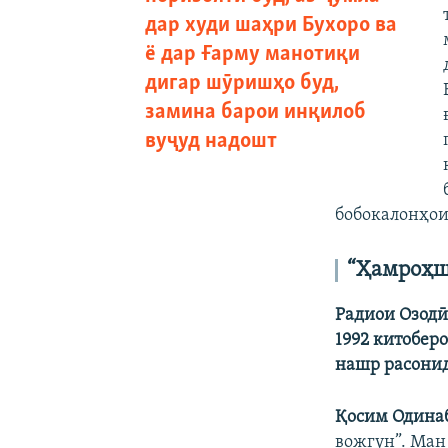
дар худи шаҳри Бухоро ва
ё дар Ғарму манотиқи
дигар шӯришҳо буд,
замина барои инқилоб
вуҷуд надошт
бобокалонҳои
“Ҳамроҳш
Радиои Озодӣ:
1992 китобер
нашр расонид
Қосим Одина
вожгун”. Ман