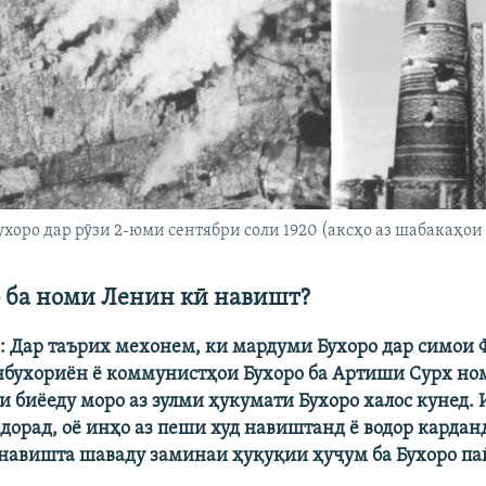
хоро дар рӯзи 2-юми сентябри соли 1920 (аксҳо аз шабакаҳо
 ба номи Ленин кӣ навишт?
: Дар таърих мехонем, ки мардуми Бухоро дар симои 
нбухориён ё коммунистҳои Бухоро ба Артиши Сурх но
и биёеду моро аз зулми ҳукумати Бухоро халос кунед. 
 дорад, оё инҳо аз пеши худ навиштанд ё водор кардан
 навишта шаваду заминаи ҳуқуқии ҳуҷум ба Бухоро па