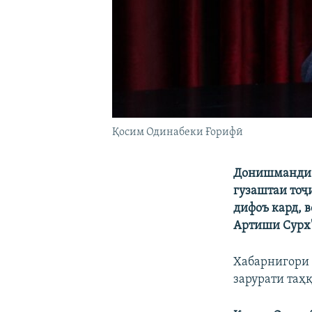
Қосим Одинабеки Ғорифӣ
Донишманди т
гузаштаи тоҷ
дифоъ кард, в
Артиши Сурх"
Хабарнигори 
зарурати таҳ