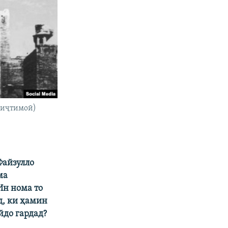
и иҷтимоӣ)
Файзулло
ма
Ин нома то
д, ки ҳамин
йдо гардад?