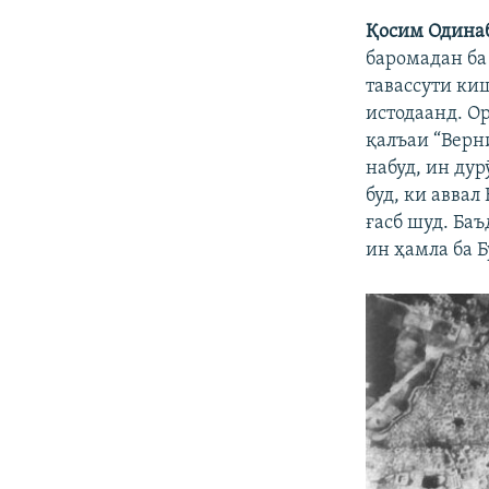
Қосим
Одина
баромадан ба 
тавассути ки
истодаанд. Ор
қалъаи “Верн
набуд, ин дур
буд, ки аввал
ғасб шуд. Баъ
ин ҳамла ба Б