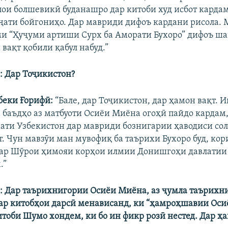
лои болшевикӣ буданашро дар китоби худ исбот кардам
ҷҷати бойгониҳо. Дар мавриди дифоъ кардани рисола.
ми “Ҳуҷуми артиши Сурх ба Аморати Бухоро” дифоъ ша
 вақт қобили қабул набуд.”
: Дар Тоҷикистон?
беки Ғорифӣ:
“Бале, дар Тоҷикистон, дар ҳамон вақт. И
а баъдҳо аз матбуоти Осиёи Миёна огоҳӣ пайдо кардам,
ати Узбекистон дар мавриди бознигарии ҳаводиси со
. Чун мавзӯи ман мувофиқ ба таърихи Бухоро буд, кор
дар Шӯрои ҳимояи корҳои илмии Донишгоҳи давлатии
.”
: Дар таърихнигории Осиёи Миёна, аз ҷумла таърихн
ар китобҳои дарсӣ менависанд, ки “ҳамроҳшавии Оси
итоби Шумо хондем, ки бо ин фикр розӣ нестед. Дар ҳа