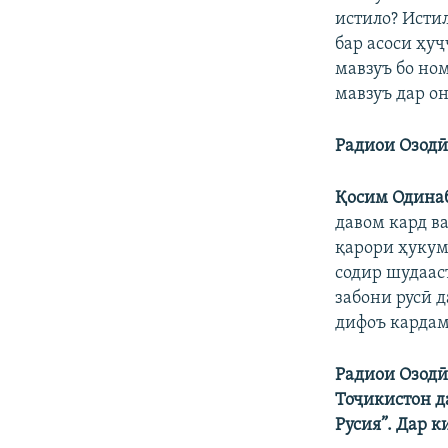
истило? Исти
бар асоси ҳу
мавзуъ бо но
мавзуъ дар он
Радиои Озодӣ
Қосим Одина
давом кард в
қарори ҳукум
содир шудааст
забони русӣ 
дифоъ кардам
Радиои Озодӣ
Тоҷикистон д
Русия”. Дар к