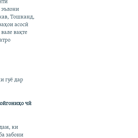
нти
 эълони
кав, Тошканд,
заҳои асосӣ
 вале вақте
атро
и гуё дар
бойгониҳо чӣ
дам, ки
ба забони