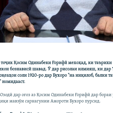
оҷик Қосим Одинабеки Ғорифӣ мехоҳад, ки таърихи 
икон бознависӣ шавад. Ӯ дар рисолаи илмияш, ки дар
оқеаҳои соли 1920-ро дар Бухоро "на инқилоб, балки т
 номидааст.
Озодӣ дар оғоз аз Қосим Одинабеки Ғорифӣ дар бораи
қиқи мавзӯи сарнагунии Амороти Бухоро пурсид.