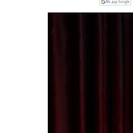
ГУЗОРИШҲОИ РАДИОӢ
Мо дар Google