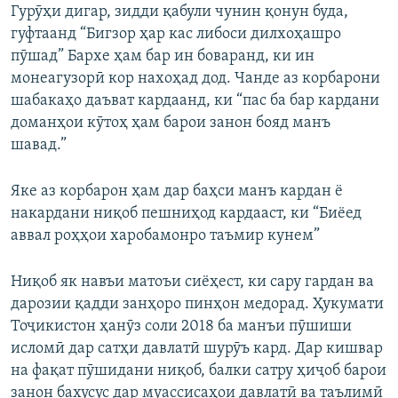
Гурӯҳи дигар, зидди қабули чунин қонун буда,
гуфтаанд “Бигзор ҳар кас либоси дилхоҳашро
пӯшад” Бархе ҳам бар ин боваранд, ки ин
монеагузорӣ кор нахоҳад дод. Чанде аз корбарони
шабакаҳо даъват кардаанд, ки “пас ба бар кардани
доманҳои кӯтоҳ ҳам барои занон бояд манъ
шавад.”
Яке аз корбарон ҳам дар баҳси манъ кардан ё
накардани ниқоб пешниҳод кардааст, ки “Биёед
аввал роҳҳои харобамонро таъмир кунем”
Ниқоб як навъи матоъи сиёҳест, ки сару гардан ва
дарозии қадди занҳоро пинҳон медорад. Ҳукумати
Тоҷикистон ҳанӯз соли 2018 ба манъи пӯшиши
исломӣ дар сатҳи давлатӣ шурӯъ кард. Дар кишвар
на фақат пӯшидани ниқоб, балки сатру ҳиҷоб барои
занон бахусус дар муассисаҳои давлатӣ ва таълимӣ