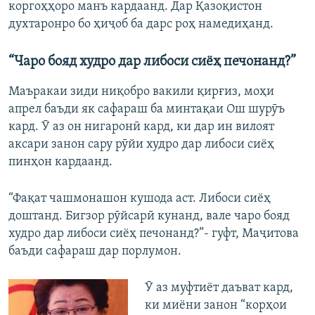
коргоҳҳоро манъ кардаанд. Дар Қазоқистон
духтаронро бо ҳиҷоб ба дарс роҳ намедиҳанд.
“Чаро бояд худро дар либоси сиёҳ печонанд?”
Маъракаи зиди ниқобро вакили қирғиз, моҳи
апрел баъди як сафараш ба минтақаи Ош шурӯъ
кард. Ӯ аз он нигаронӣ кард, ки дар ин вилоят
аксари занон сару рӯйи худро дар либоси сиёҳ
пинҳон кардаанд.
“Фақат чашмонашон кушода аст. Либоси сиёҳ
доштанд. Бигзор рӯйсарӣ кунанд, вале чаро бояд
худро дар либоси сиёҳ печонанд?”- гуфт, Маҷитова
баъди сафараш дар порлумон.
Ӯ аз муфтиёт даъват кард,
ки миёни занон “корҳои