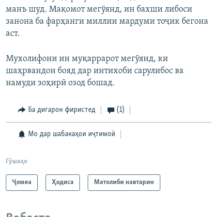
манъ шуд. Мақомот мегӯянд, ин бахши либоси
занона ба фарҳанги миллии мардуми тоҷик бегона
аст.
Мухолифони ин муқаррарот мегӯянд, ки
шаҳрвандон бояд дар интихоби сарулибос ва
намуди зоҳирӣ озод бошад.
Ба дигарон фиристед
(1)
Мо дар шабакаҳои иҷтимоӣ
Гӯшаҳо
Ҷомeа
Ҳодиса
Матолиби навтарин