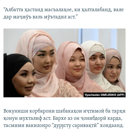
“Албатта ҳастанд масъалаҳое, ки ҳалталабанд, вале
дар маҷмӯъ вазъ мӯътадил аст.”
Вокуниши корбарони шабакаҳои иҷтимоӣ ба тарҳи
қонун мухталиф аст. Бархе аз он ҷонибдорӣ карда,
тасмими вакилонро “дурусту саривақтӣ” хондаанд.