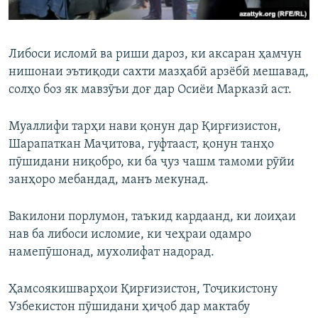
Либоси исломӣ ва риши дароз, ки аксаран ҳамчун
нишонаи эътиқоди сахти мазҳабӣ арзёбӣ мешавад,
солҳо боз як мавзӯъи доғ дар Осиёи Марказӣ аст.
Муаллифи тарҳи нави қонун дар Қирғизистон,
Шарапаткан Маҷитова, гуфтааст, қонун танҳо
пӯшидани ниқобро, ки ба ҷуз чашм тамоми рӯйи
занҳоро мебандад, манъ мекунад.
Вакилони порлумон, таъкид кардаанд, ки лоиҳаи
нав ба либоси исломие, ки чеҳраи одамро
намепӯшонад, мухолифат надорад.
Ҳамсоякишварҳои Қирғизистон, Тоҷикистону
Узбекистон пӯшидани ҳиҷоб дар мактабу