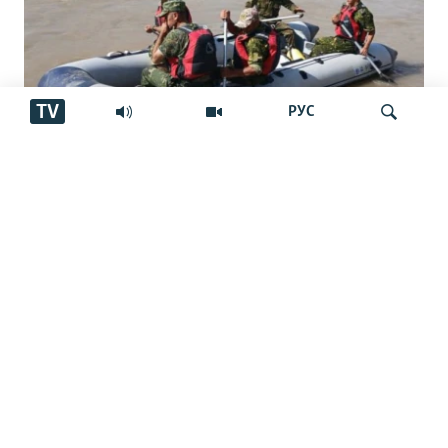
TV
РУС
Ҷасади як ҷавонро баъди ҳашт рӯз аз
Ҷустуҷӯ
дарёи Кофарниҳон ёфтаанд