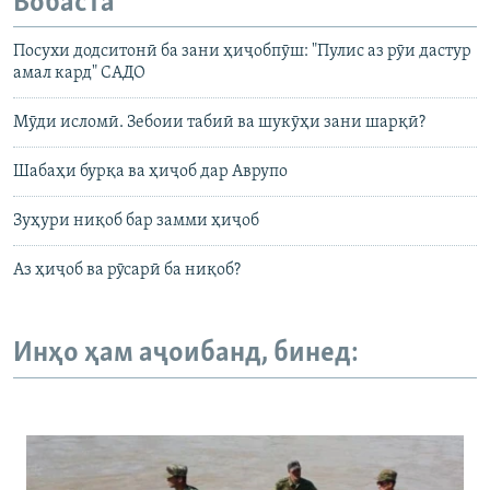
Вобаста
Посухи додситонӣ ба зани ҳиҷобпӯш: "Пулис аз рӯи дастур
амал кард" САДО
Мӯди исломӣ. Зебоии табиӣ ва шукӯҳи зани шарқӣ?
Шабаҳи бурқа ва ҳиҷоб дар Аврупо
Зуҳури ниқоб бар замми ҳиҷоб
Аз ҳиҷоб ва рӯсарӣ ба ниқоб?
Инҳо ҳам аҷоибанд, бинед: