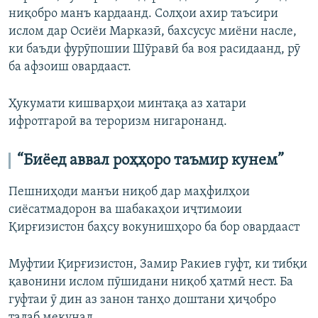
ниқобро манъ кардаанд. Солҳои ахир таъсири
ислом дар Осиёи Марказӣ, бахсусус миёни насле,
ки баъди фурӯпошии Шӯравӣ ба воя расидаанд, рӯ
ба афзоиш овардааст.
Ҳукумати кишварҳои минтақа аз хатари
ифротгароӣ ва тероризм нигаронанд.
“Биёед аввал роҳҳоро таъмир кунем”
Пешниҳоди манъи ниқоб дар маҳфилҳои
сиёсатмадорон ва шабакаҳои иҷтимоии
Қирғизистон баҳсу вокунишҳоро ба бор овардааст
Муфтии Қирғизистон, Замир Ракиев гуфт, ки тибқи
қавонини ислом пӯшидани ниқоб ҳатмӣ нест. Ба
гуфтаи ӯ дин аз занон танҳо доштани ҳиҷобро
талаб мекунад.