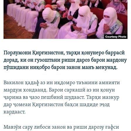
ГУЗОРИШҲОИ РАДИОӢ
Русский
ПАЙГИРӢ КУНЕД
Порлумони Қирғизистон, тарҳи қонунеро баррасӣ
дорад, ки он гузоштани риши дароз барои мардону
Ҳамаи сомонаҳои RFE/RL
пӯшидани ниқобро барои занон манъ мекунад.
Вакилон ҳадаф аз ин иқдомро таъмини амнияти
мардум хондаанд. Барои саркашӣ аз ин қонун
ҷарима ва ҷазо пешбинӣ шудааст. Тарҳи мазкур
дар ҷомеаи Қирғизистон баҳси шадиде эҷод
кардааст.
Мавзӯи сару либоси занон ва риши дарозу ғафси