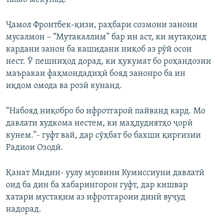
Ҷамол Фронтбек-қизи, раҳбари созмони занони
мусалмон – “Мутакаллим” бар ин аст, ки мутақоид
кардани занон ба кашидани ниқоб аз рӯй осон
нест. Ӯ пешниҳод дорад, ки ҳукумат бо роҳандозии
маъракаи фаҳмондадиҳӣ бояд занонро ба ин
иқдом омода ва розӣ кунанд.
“Набояд ниқобро бо ифротгароӣ пайванд кард. Мо
давлати худкома нестем, ки маҳдудиятҳо ҷорӣ
кунем.”- гуфт вай, дар сӯҳбат бо бахши қирғизии
Радиои Озодӣ.
Қанат Мидин- уулу муовини Кумиссиуни давлатӣ
оид ба дин ба хабарингорон гуфт, дар кишвар
хатари мустақим аз ифротгароии динӣ вуҷуд
надорад.