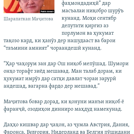
фаҳмондадиҳӣ” дар
масъалаи ниқобро шурӯъ
кунанд. Моҳи сентябр
Шарапаткан Маҷитова
депутати қирғиз аз
порлумон ва ҳукумат
тақозо кард, ки ҳанӯз дер нашудааст ва барои
“таъмини амният” чораандешӣ кунанд.
“Ҳар чаҳорум зан дар Ош ниқоб мепӯшад. Шумори
онҳо торафт зиёд мешавад. Ман талаб дорам, ки
ҳукумат имрӯз дар сатҳи давлат чораи зарурӣ
андешад, вагарна фардо дер мешавад.”
Маҷитова бовар дорад, ки қонуни манъи ниқоб ё
фаранҷӣ, озодиҳои динниро маҳдуд намекунад.
Даҳҳо кишвар дар ҷаҳон, аз ҷумла Австрия, Дания,
Фаронса, Булғория, Нидерланд ва Белгия пӯшидани