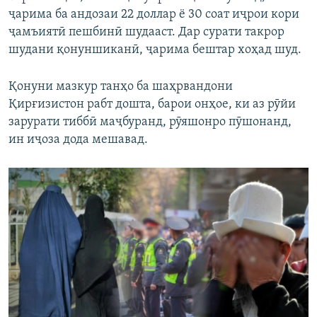
ҷарима ба андозаи 22 доллар ё 30 соат иҷрои кори
ҷамъиятӣ пешбинӣ шудааст. Дар сурати такрор
шудани қонуншиканӣ, ҷарима бештар хоҳад шуд.
Қонуни мазкур танҳо ба шаҳрвандони
Қирғизистон рабт дошта, барои онҳое, ки аз рӯйи
зарурати тиббӣ маҷбуранд, рӯяшонро пӯшонанд,
ин иҷоза дода мешавад.