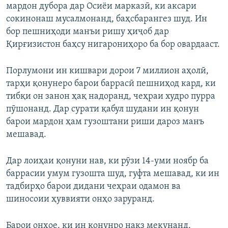
мардон дубора дар Осиёи марказӣ, ки аксари
сокинонаш мусалмонанд, баҳсбарангез шуд. Ин
бор пешниҳоди манъи ришу ҳиҷоб дар
Қирғизистон баҳсу нигарониҳоро ба бор овардааст.
Порлумони ин кишвари дорои 7 миллион аҳолӣ,
тарҳи қонунеро барои баррасӣ пешниҳод кард, ки
тибқи он занон ҳақ надоранд, чеҳраи худро пурра
пӯшонанд. Дар сурати қабул шудани ин қонун
барои мардон ҳам гузоштани риши дароз манъ
мешавад.
Дар лоиҳаи қонуни нав, ки рӯзи 14-уми ноябр ба
баррасии умум гузошта шуд, гуфта мешавад, ки ин
тадбирҳо барои дидани чеҳраи одамон ва
шиносоии ҳуввияти онҳо заруранд.
Барои онҳое, ки ин қонунро нақз мекунанд,