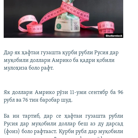
ГУЗОРИШҲОИ РАДИОӢ
Русский
ПАЙГИРӢ КУНЕД
Дар як ҳафтаи гузашта қурби рубли Русия дар
муқобили доллари Амрико ба қадри қобили
мулоҳиза боло рафт.
Ҳамаи сомонаҳои RFE/RL
Як доллари Амрико рӯзи 11-уми сентябр ба 96
рубл ва 76 тин баробар шуд.
Ба ин тартиб, дар се ҳафтаи гузашта рубли
Русия дар муқобили доллар беш аз ду дарсад
(фоиз) боло рафтааст. Қурби рубл дар муқобили