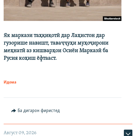
Як маркази таҳқиқотӣ дар Лаҳистон дар
гузорише навишт, таваҷҷуҳи муҳоҷирони
меҳнатӣ аз кишварҳои Осиёи Марказӣ ба
Русия коҳиш ёфтааст.
Идома
Ба дигарон фиристед
Август 09, 2026