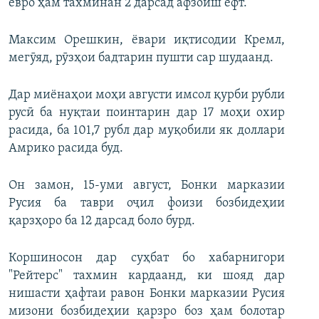
евро ҳам тахминан 2 дарсад афзоиш ёфт.
Максим Орешкин, ёвари иқтисодии Кремл,
мегӯяд, рӯзҳои бадтарин пушти сар шудаанд.
Дар миёнаҳои моҳи августи имсол қурби рубли
русӣ ба нуқтаи поинтарин дар 17 моҳи охир
расида, ба 101,7 рубл дар муқобили як доллари
Амрико расида буд.
Он замон, 15-уми август, Бонки марказии
Русия ба таври оҷил фоизи бозбидеҳии
қарзҳоро ба 12 дарсад боло бурд.
Коршиносон дар суҳбат бо хабарнигори
"Рейтерс" тахмин кардаанд, ки шояд дар
нишасти ҳафтаи равон Бонки марказии Русия
мизони бозбидеҳии қарзро боз ҳам болотар