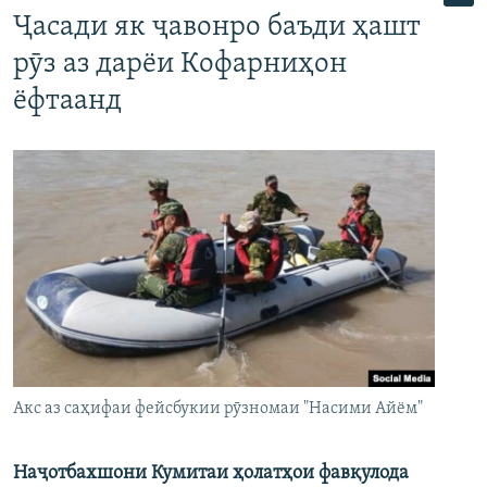
Ҷасади як ҷавонро баъди ҳашт
рӯз аз дарёи Кофарниҳон
ёфтаанд
Акс аз саҳифаи фейсбукии рӯзномаи "Насими Айём"
Наҷотбахшони Кумитаи ҳолатҳои фавқулода