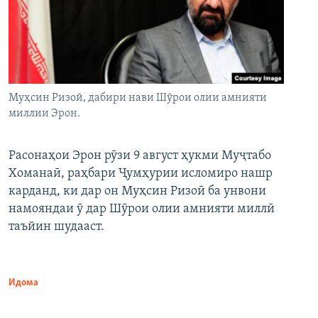
Муҳсин Ризоӣ, дабири нави Шӯрои олии амнияти
миллии Эрон.
Расонаҳои Эрон рӯзи 9 август ҳукми Муҷтабо
Хоманаӣ, раҳбари Ҷумҳурии исломиро нашр
карданд, ки дар он Муҳсин Ризоӣ ба унвони
намояндаи ӯ дар Шӯрои олии амнияти миллӣ
таъйин шудааст.
Идома