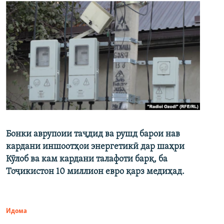
Бонки аврупоии таҷдид ва рушд барои нав
кардани иншоотҳои энергетикӣ дар шаҳри
Кӯлоб ва кам кардани талафоти барқ, ба
Тоҷикистон 10 миллион евро қарз медиҳад.
Идома