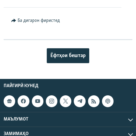
Ба дигарон фиристед
Ёфтҳои бештар
ПАЙГИРӢ КУНЕД
МАЪЛУМОТ
ЗАМИМАҲО