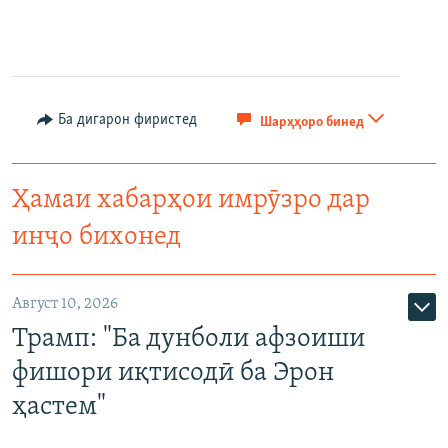
Auto
240p
360p
480p
480p
720p
720p
1080p
1080p
Ба дигарон фиристед
Шарҳҳоро бинед
Ҳамаи хабарҳои имрӯзро дар
инҷо бихонед
Август 10, 2026
Трамп: "Ба дунболи афзоиши
фишори иқтисодӣ ба Эрон
ҳастем"