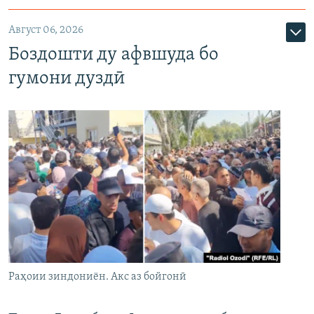
Август 06, 2026
Боздошти ду афвшуда бо
гумони дуздӣ
Раҳоии зиндониён. Акс аз бойгонӣ