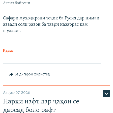
Акс аз бойгонӣ.
Сафари муҳоҷирони тоҷик ба Русия дар нимаи
аввали соли равон ба таври назаррас кам
шудааст.
Идома
Ба дигарон фиристед
Август 07, 2026
Нархи нафт дар ҷаҳон се
дарсад боло рафт