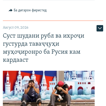
Ба дигарон фиристед
Август 09, 2026
Суст шудани рубл ва ихроҷи
густурда таваҷҷуҳи
муҳоҷиронро ба Русия кам
кардааст