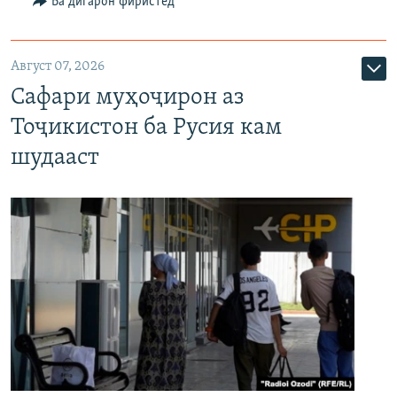
Ба дигарон фиристед
Август 07, 2026
Сафари муҳоҷирон аз
Тоҷикистон ба Русия кам
шудааст