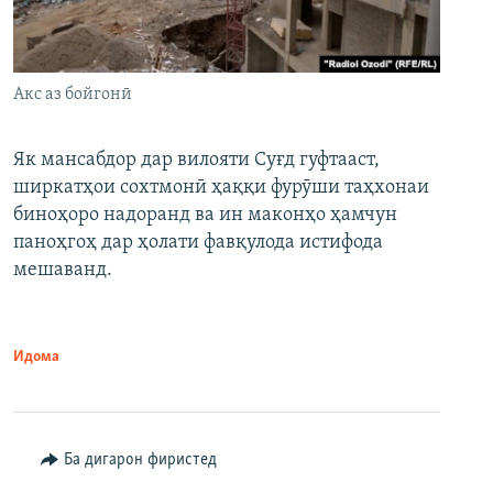
Акс аз бойгонӣ
Як мансабдор дар вилояти Суғд гуфтааст,
ширкатҳои сохтмонӣ ҳаққи фурӯши таҳхонаи
биноҳоро надоранд ва ин маконҳо ҳамчун
паноҳгоҳ дар ҳолати фавқулода истифода
мешаванд.
Идома
Ба дигарон фиристед