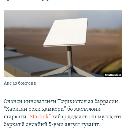
Акс аз бойгонӣ
Оҷонси инноватсияи Тоҷикистон аз баррасии
“Харитаи роҳи ҳамкорӣ” бо масъулони
ширкати
“Starlink”
хабар додааст. Ин мулоқоти
бархат ё онлайнӣ 5-уми август гузашт.