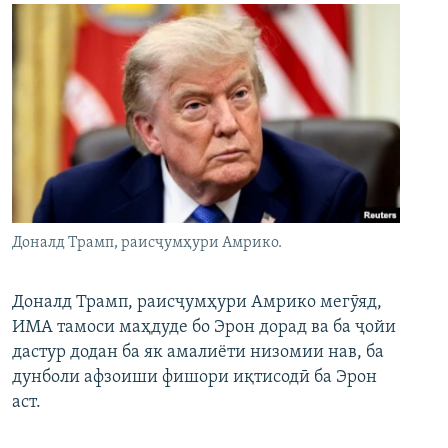
Доналд Трамп, раисҷумҳури Амрико.
Доналд Трамп, раисҷумҳури Амрико мегӯяд,
ИМА тамоси маҳдуде бо Эрон дорад ва ба ҷойи
дастур додан ба як амалиёти низомии нав, ба
дунболи афзоиши фишори иқтисодӣ ба Эрон
аст.