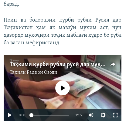
барад.
Поин ва болоравии қурби рубли Русия дар
Тоҷикистон ҳам як мавзӯи муҳим аст, чун
ҳазорҳо муҳоҷири тоҷик маблағи худро бо рубл
ба ватан мефиристанд.
Таҳкими қурби рубли русӣ дар муқобили доллар
Таҳияи
Радиои Озодӣ
Феълан кор намекунад
Auto
0:00
1:15
240p
360p