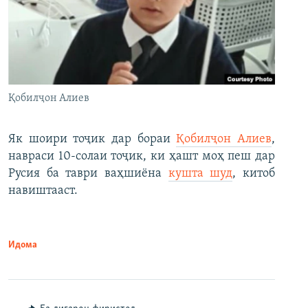
Қобилҷон Алиев
Як шоири тоҷик дар бораи
Қобилҷон Алиев
,
навраси 10-солаи тоҷик, ки ҳашт моҳ пеш дар
Русия ба таври ваҳшиёна
кушта шуд
, китоб
навиштааст.
Идома