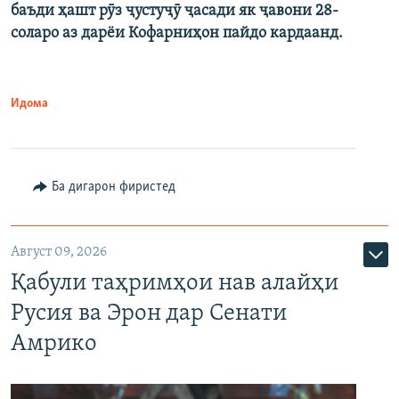
баъди ҳашт рӯз ҷустуҷӯ ҷасади як ҷавони 28-
соларо аз дарёи Кофарниҳон пайдо кардаанд.
Идома
Ба дигарон фиристед
Август 09, 2026
Қабули таҳримҳои нав алайҳи
Русия ва Эрон дар Сенати
Амрико