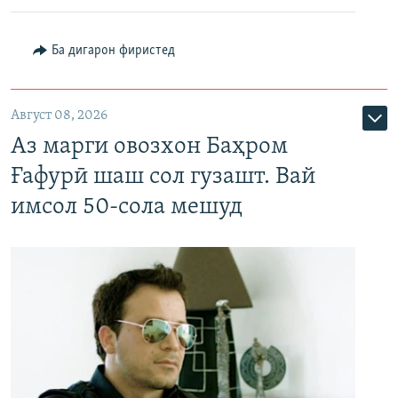
Ба дигарон фиристед
Август 08, 2026
Аз марги овозхон Баҳром
Ғафурӣ шаш сол гузашт. Вай
имсол 50-сола мешуд