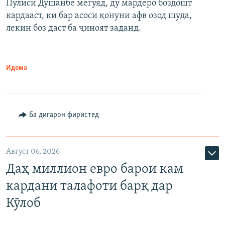
Пулиси Душанбе мегӯяд, ду мардеро боздошт
кардааст, ки бар асоси қонуни афв озод шуда,
лекин боз даст ба ҷиноят заданд.
Идома
Ба дигарон фиристед
Август 06, 2026
Даҳ миллион евро барои кам
кардани талафоти барқ дар
Кӯлоб