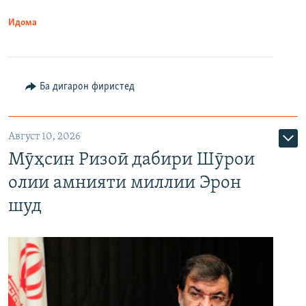
Идома
Ба дигарон фиристед
Август 10, 2026
Мӯҳсин Ризоӣ дабири Шӯрои
олии амнияти миллии Эрон
шуд