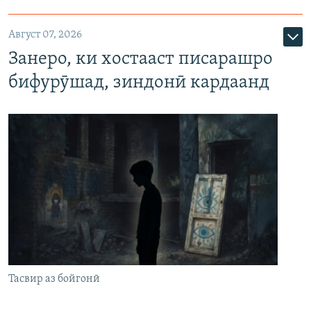
Август 07, 2026
Занеро, ки хостааст писарашро
бифурӯшад, зиндонӣ кардаанд
Тасвир аз бойгонӣ