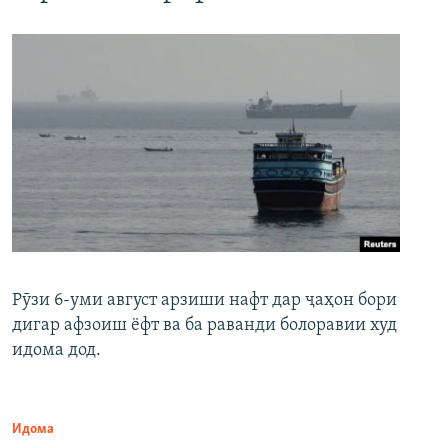
Рӯзи 6-уми август арзиши нафт дар ҷаҳон бори
дигар афзоиш ёфт ва ба раванди болоравии худ
идома дод.
Идома