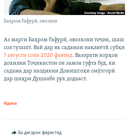
Баҳром Ғафурӣ, овозхон
Аз марги Баҳром Ғафурӣ, овозхони тоҷик, шаш
сол гузашт. Вай дар як садамаи нақлиётӣ субҳи
7 августи соли 2020 фавтид
. Вазорати корҳои
дохилии Тоҷикистон он замон гуфта буд, ки
садама дар наздикии Донишгоҳи омӯзгорӣ
дар шаҳри Душанбе рух додааст.
Идома
Ба дигарон фиристед