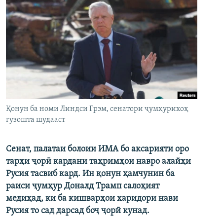
Қонун ба номи Линдси Грэм, сенатори ҷумҳурихоҳ
гузошта шудааст
Сенат, палатаи болоии ИМА бо аксарияти оро
тарҳи ҷорӣ кардани таҳримҳои навро алайҳи
Русия тасвиб кард. Ин қонун ҳамчунин ба
раиси ҷумҳур Доналд Трамп салоҳият
медиҳад, ки ба кишварҳои харидори нави
Русия то сад дарсад боҷ ҷорӣ кунад.