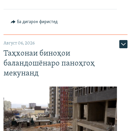
Ба дигарон фиристед
Август 06, 2026
Таҳхонаи биноҳои
баландошёнаро паноҳгоҳ
мекунанд