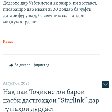
Додгоҳе дар Узбекистон як занро, ки хостааст,
писарашро дар ивази 3300 доллар ба ҷуфти
дигаре фурӯшад, ба севуним сол зиндон
маҳкум кардааст.
Идома
Ба дигарон фиристед
Август 07, 2026
Нақшаи Тоҷикистон барои
насби дастгоҳҳои “Starlink” дар
гӯшаҳои дурдаст