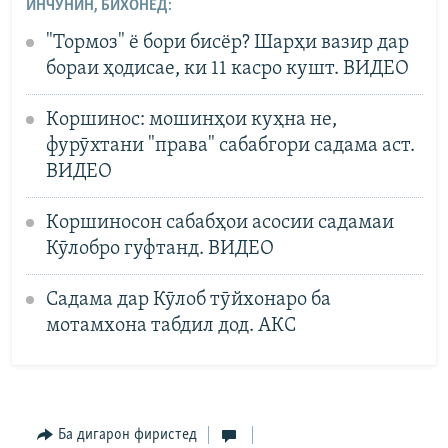
ИНЧУНИН, БИХОНЕД:
"Тормоз" ё бори бисёр? Шарҳи вазир дар
бораи ҳодисае, ки 11 касро кушт. ВИДЕО
Коршинос: мошинҳои куҳна не,
фурӯхтани "права" сабабгори садама аст.
ВИДЕО
Коршиносон сабабҳои асосии садамаи
Кӯлобро гуфтанд. ВИДЕО
Садама дар Кӯлоб тӯйхонаро ба
мотамхона табдил дод. АКС
Ба дигарон фиристед