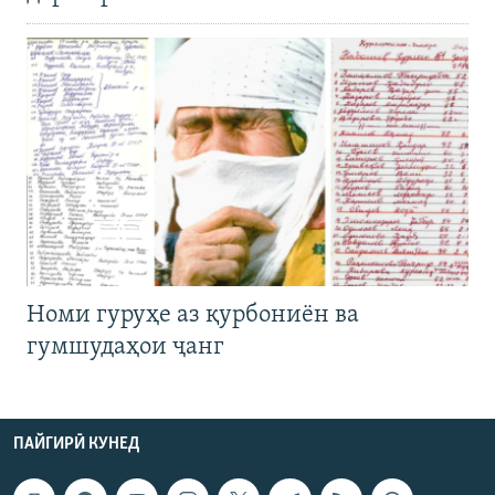
Номи гуруҳе аз қурбониён ва
гумшудаҳои ҷанг
ПАЙГИРӢ КУНЕД