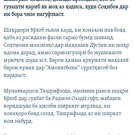
гузашти қариб як моҳ аз ҳодиса, худи Соҳибов дар
ин бора чизе нагуфтааст.
Шаҳрдори Кӯлоб эълон кард, ки хонаҳои нав бояд
қабл аз расидани фасли сармо бунёд шаванд.
Сохтмони манзилҳо дар маҳаллаи Дӯстии ин шаҳр
идома дорад, аммо сармоягузорӣ бо мушкилоте
мувоҷеҳ шуда аст. Барои ҳамин ҳукумати маҳаллӣ
барои кумак дар “Амонатбонк” суратҳисоб боз
кардааст.
Мунавваршоҳ Ташрифзода, муовини раиси шаҳри
Кӯлоб дар суҳбат ба Радиои Озодӣ гуфт, маблағи
воридшуда ба ҳисоби ширкате меравад, ки
хонаҳоро бояд созад. Ташрифзода аз ин ширкат
ном набурд.