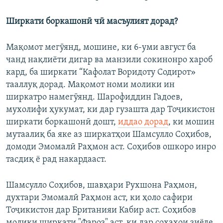
Ширкати
боркашонӣ
чӣ масъулият дорад?
Мақомот мегӯянд, мошине, ки 6-уми август ба
чанд нақлиёти дигар ва манзили сокинонро хароб
кард, ба ширкати “Кафолат Воридоту Содирот»
тааллуқ дорад. Мақомот номи молики ин
ширкатро намегӯянд. Шарофиддин Гадоев,
мухолифи ҳукумат, ки дар гузашта дар Тоҷикистон
ширкати боркашонӣ дошт,
иддао дорад
, ки мошин
мутаалиқ ба яке аз ширкатҳои Шамсулло Соҳибов,
домоди Эмомалӣ Раҳмон аст. Соҳибов ошкоро инро
тасдиқ ё рад накардааст.
Шамсулло Соҳибов, шавҳари Рухшона Раҳмон,
духтари Эмомалӣ Раҳмон аст, ки ҳоло сафири
Тоҷикистон дар Британияи Кабир аст. Соҳибов
молики ширкати "Фароз" аст, ки дар соҳаҳои зиёде