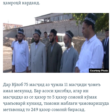
ҳамроҳӣ карданд.
Дар Кӯлоб 75 масҷид аз ҷумла 11 масҷиди ҷомеъ
амал мекунад. Бар асоси ҳисобҳо, агар ин
масҷидҳо аз се ҳазор то 5 ҳазор сомонӣ кӯмак
ҷамъоварӣ кунанд, тамоми маблағи ҷамоваришуда
метавонад то 249 ҳазор сомонӣ бирасад.