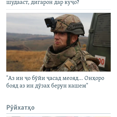
шудааст, дигарон дар куҷо?
"Аз ин ҷо бӯйи ҷасад меояд… Онҳоро
бояд аз ин дӯзах берун кашем"
Рӯйхатҳо