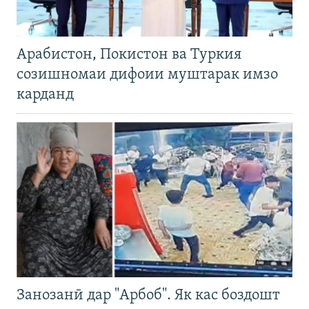
Арабистон, Покистон ва Туркия
созишномаи дифоии муштарак имзо
карданд
Занозанӣ дар "Арбоб". Як кас боздошт