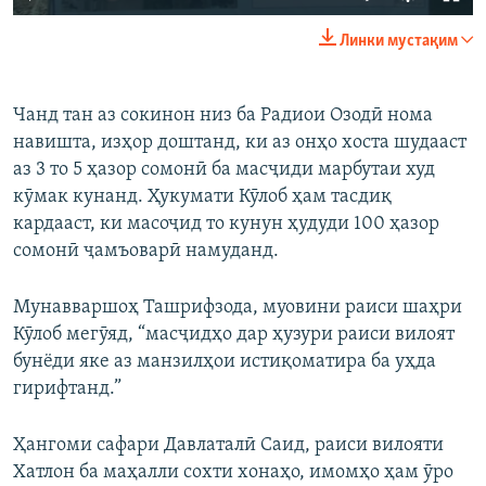
240p
Линки мустақим
360p
Auto
240p
360p
480p
480p
Чанд тан аз сокинон низ ба Радиои Озодӣ нома
навишта, изҳор доштанд, ки аз онҳо хоста шудааст
720p
720p
1080p
аз 3 то 5 ҳазор сомонӣ ба масҷиди марбутаи худ
1080p
кӯмак кунанд. Ҳукумати Кӯлоб ҳам тасдиқ
кардааст, ки масоҷид то кунун ҳудуди 100 ҳазор
сомонӣ ҷамъоварӣ намуданд.
Мунавваршоҳ Ташрифзода, муовини раиси шаҳри
Кӯлоб мегӯяд, “масҷидҳо дар ҳузури раиси вилоят
бунёди яке аз манзилҳои истиқоматира ба уҳда
гирифтанд.”
Ҳангоми сафари Давлаталӣ Саид, раиси вилояти
Хатлон ба маҳалли сохти хонаҳо, имомҳо ҳам ӯро