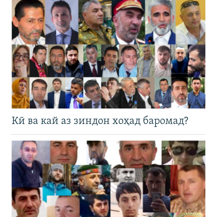
Кӣ ва кай аз зиндон хоҳад баромад?