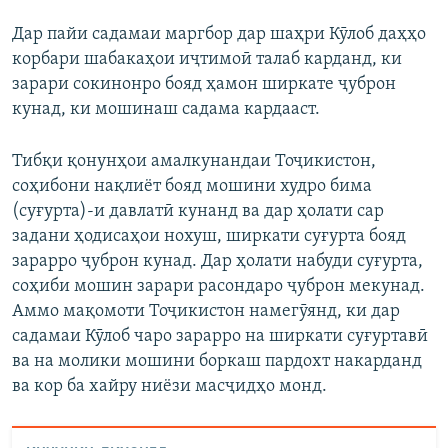
Дар пайи садамаи маргбор дар шаҳри Кӯлоб даҳҳо
корбари шабакаҳои иҷтимоӣ талаб карданд, ки
зарари сокинонро бояд ҳамон ширкате ҷуброн
кунад, ки мошинаш садама кардааст.
Тибқи қонунҳои амалкунандаи Тоҷикистон,
соҳибони нақлиёт бояд мошини худро бима
(суғурта)-и давлатӣ кунанд ва дар ҳолати сар
задани ҳодисаҳои нохуш, ширкати суғурта бояд
зарарро ҷуброн кунад. Дар ҳолати набуди суғурта,
соҳиби мошин зарари расондаро ҷуброн мекунад.
Аммо мақомоти Тоҷикистон намегӯянд, ки дар
садамаи Кӯлоб чаро зарарро на ширкати суғуртавӣ
ва на молики мошини боркаш пардохт накарданд
ва кор ба хайру ниёзи масҷидҳо монд.