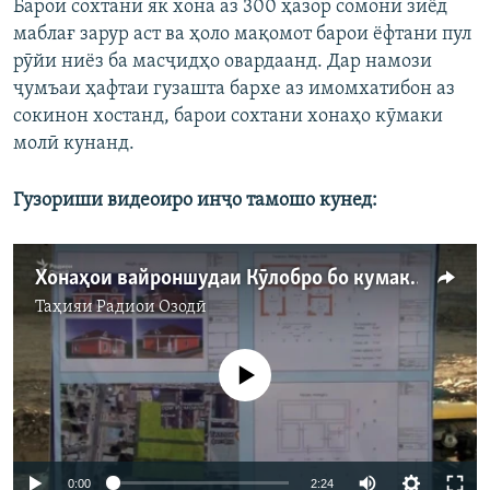
Барои сохтани як хона аз 300 ҳазор сомонӣ зиёд
маблағ зарур аст ва ҳоло мақомот барои ёфтани пул
рӯйи ниёз ба масҷидҳо овардаанд. Дар намози
ҷумъаи ҳафтаи гузашта бархе аз имомхатибон аз
сокинон хостанд, барои сохтани хонаҳо кӯмаки
молӣ кунанд.
Гузориши видеоиро инҷо тамошо кунед:
Хонаҳои вайроншудаи Кӯлобро бо кумаки мардум месозанд
Таҳияи
Радиои Озодӣ
Феълан кор намекунад
Auto
0:00
2:24