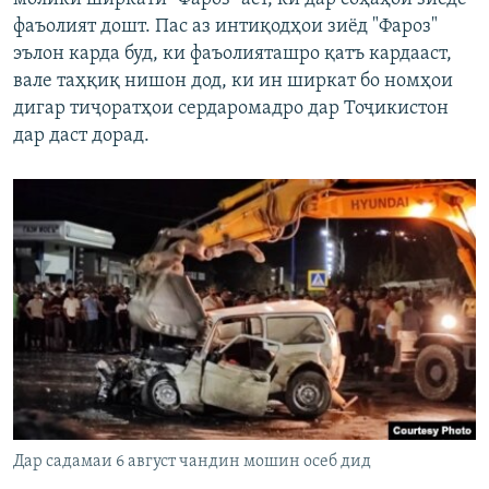
фаъолият дошт. Пас аз интиқодҳои зиёд "Фароз"
эълон карда буд, ки фаъолияташро қатъ кардааст,
вале таҳқиқ нишон дод, ки ин ширкат бо номҳои
дигар тиҷоратҳои сердаромадро дар Тоҷикистон
дар даст дорад.
Дар садамаи 6 август чандин мошин осеб дид