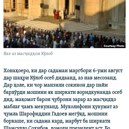
ГУЗОРИШҲОИ РАДИОӢ
Русский
ПАЙГИРӢ КУНЕД
Яке аз масҷидҳои Кӯлоб
Ҳамаи сомонаҳои RFE/RL
Хонаҳоеро, ки дар садамаи маргбори 6-уми август
дар шаҳри Кӯлоб осеб дидаанд, аз нав месозанд.
Дар ҳоле, ки чор манзили сокинон дар пайи
бархӯрди мошини як ширкати воридкунанда осеб
дид, мақомот барои ҷуброни зарар аз масҷидҳо
маблағ ҷамъ мекунанд. Мухолифони ҳукумат аз
ҷумла Шарофиддин Гадоев мегӯяд, мошини
боркаше, ки садама кард, марбут ба ширкати
Шамсулло Соҳибов, домоди президент аст. Бо