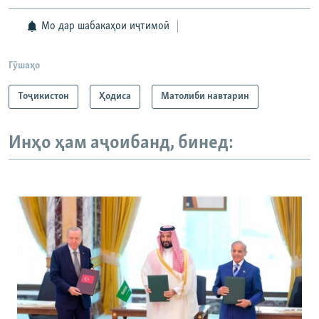
Мо дар шабакаҳои иҷтимоӣ
Гӯшаҳо
Тоҷикистон
Ҳодиса
Матолиби навтарин
Инҳо ҳам аҷоибанд, бинед: