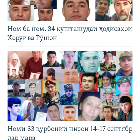
Ном ба ном. 34 кушташудаи ҳодисаҳои
Хоруғ ва Рӯшон
Номи 83 қурбонии низои 14-17 сентябр
дар марз