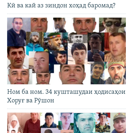
Кӣ ва кай аз зиндон хоҳад баромад?
Ном ба ном. 34 кушташудаи ҳодисаҳои
Хоруғ ва Рӯшон