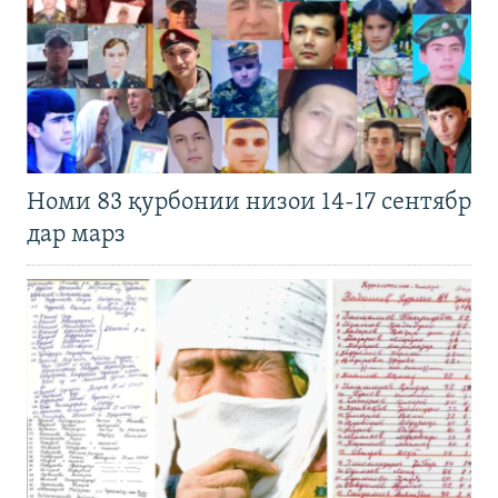
Номи 83 қурбонии низои 14-17 сентябр
дар марз