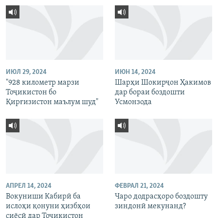
ИЮЛ 29, 2024
ИЮН 14, 2024
"928 километр марзи
Шарҳи Шокирҷон Ҳакимов
Тоҷикистон бо
дар бораи боздошти
Қирғизистон маълум шуд"
Усмонзода
АПРЕЛ 14, 2024
ФЕВРАЛ 21, 2024
Вокуниши Кабирӣ ба
Чаро додрасҳоро боздошту
ислоҳи қонуни ҳизбҳои
зиндонӣ мекунанд?
сиёсӣ дар Тоҷикистон