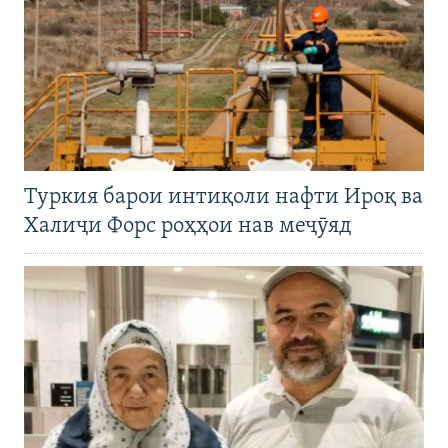
Туркия барои интиқоли нафти Ироқ ва
Халиҷи Форс роҳҳои нав меҷӯяд