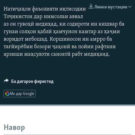
ГУЗОРИШҲОИ РАДИОӢ
Линки мустақим
Натиҷаҳои фаъолияти иқтисодии
Русский
Тоҷикистон дар нимсолаи аввал
аз он гувоҳӣ медиҳад, ки содироти ин кишвар ба
ПАЙГИРӢ КУНЕД
гунаи солҳои қаблӣ ҳамчунон камтар аз ҳаҷми
воридот мебошад. Коршиносон ин амрро ба
тағйирёбии бозори ҷаҳонӣ ва пойин рафтани
арзиши маҳсулоти саноатӣ рабт медиҳанд.
Ҳамаи сомонаҳои RFE/RL
Ба дигарон фиристед
Мо дар Google
Навор