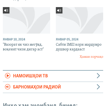
ЯНВАР 10, 2024
ЯНВАР 05, 2024
"Вазорат як чиз мегӯяд,
Сабти IMEI кори мардумро
воқеият чизи дигар аст"
душвор кардааст
Ҳамаи порчаҳо
НАМОИШҲОИ ТВ
БАРНОМАҲОИ РАДИОӢ
Инҳо ҳам аҷоибанд, бинед: