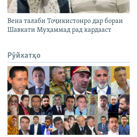
Вена талаби Тоҷикистонро дар бораи
Шавкати Муҳаммад рад кардааст
Рӯйхатҳо