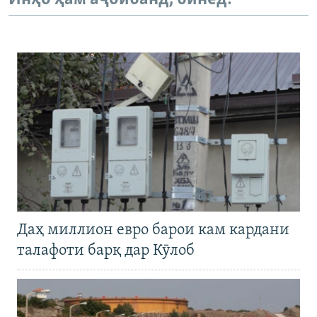
Даҳ миллион евро барои кам кардани
талафоти барқ дар Кӯлоб