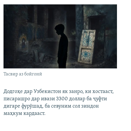
Тасвир аз бойгонӣ
Додгоҳе дар Узбекистон як занро, ки хостааст,
писарашро дар ивази 3300 доллар ба ҷуфти
дигаре фурӯшад, ба севуним сол зиндон
маҳкум кардааст.