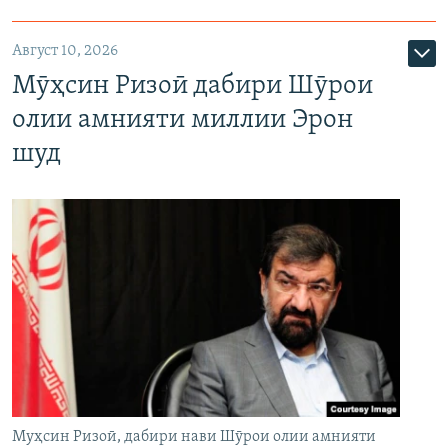
Август 10, 2026
Мӯҳсин Ризоӣ дабири Шӯрои
олии амнияти миллии Эрон
шуд
Муҳсин Ризоӣ, дабири нави Шӯрои олии амнияти