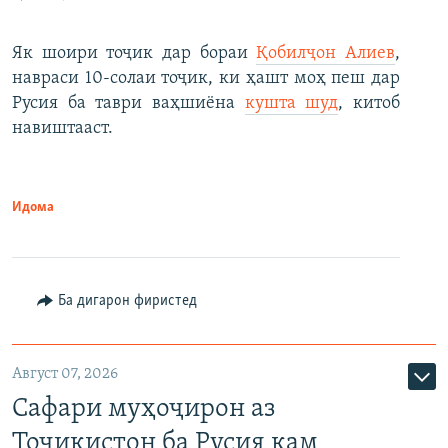
Як шоири тоҷик дар бораи
Қобилҷон Алиев
,
навраси 10-солаи тоҷик, ки ҳашт моҳ пеш дар
Русия ба таври ваҳшиёна
кушта шуд
, китоб
навиштааст.
Идома
Ба дигарон фиристед
Август 07, 2026
Сафари муҳоҷирон аз
Тоҷикистон ба Русия кам