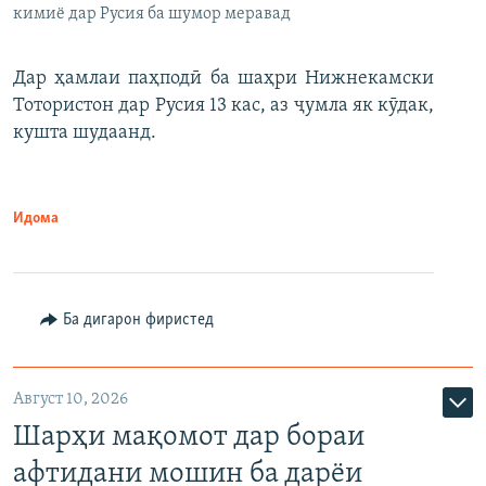
кимиё дар Русия ба шумор меравад
Дар ҳамлаи паҳподӣ ба шаҳри Нижнекамски
Тотористон дар Русия 13 кас, аз ҷумла як кӯдак,
кушта шудаанд.
Идома
Ба дигарон фиристед
Август 10, 2026
Шарҳи мақомот дар бораи
афтидани мошин ба дарёи