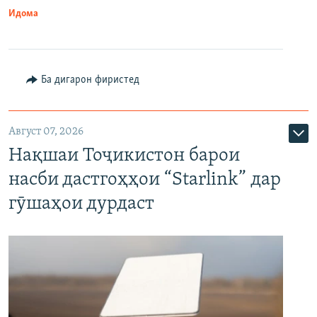
Идома
Ба дигарон фиристед
Август 07, 2026
Нақшаи Тоҷикистон барои
насби дастгоҳҳои “Starlink” дар
гӯшаҳои дурдаст