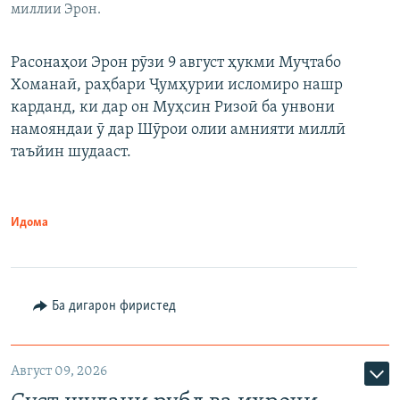
миллии Эрон.
Расонаҳои Эрон рӯзи 9 август ҳукми Муҷтабо
Хоманаӣ, раҳбари Ҷумҳурии исломиро нашр
карданд, ки дар он Муҳсин Ризоӣ ба унвони
намояндаи ӯ дар Шӯрои олии амнияти миллӣ
таъйин шудааст.
Идома
Ба дигарон фиристед
Август 09, 2026