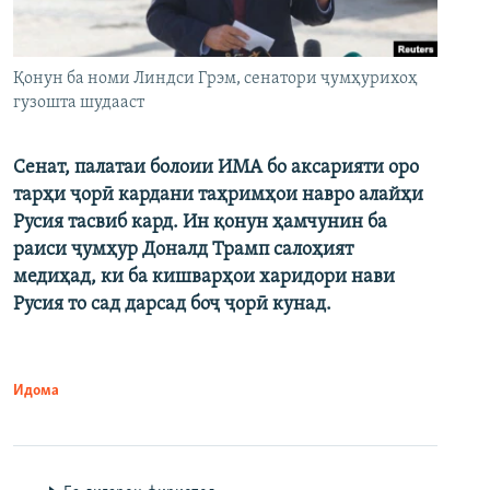
Қонун ба номи Линдси Грэм, сенатори ҷумҳурихоҳ
гузошта шудааст
Сенат, палатаи болоии ИМА бо аксарияти оро
тарҳи ҷорӣ кардани таҳримҳои навро алайҳи
Русия тасвиб кард. Ин қонун ҳамчунин ба
раиси ҷумҳур Доналд Трамп салоҳият
медиҳад, ки ба кишварҳои харидори нави
Русия то сад дарсад боҷ ҷорӣ кунад.
Идома