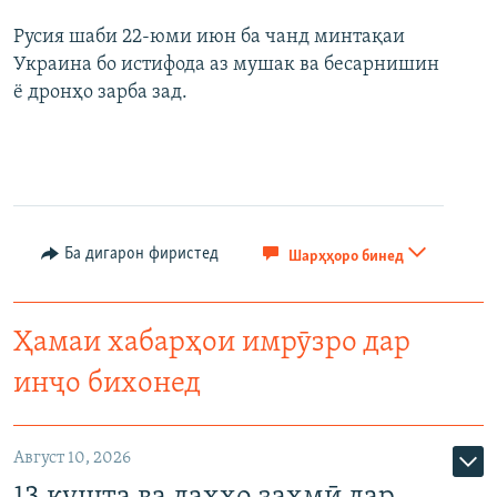
Русия шаби 22-юми июн ба чанд минтақаи
Украина бо истифода аз мушак ва бесарнишин
ё дронҳо зарба зад.
Ба дигарон фиристед
Шарҳҳоро бинед
Ҳамаи хабарҳои имрӯзро дар
инҷо бихонед
Август 10, 2026