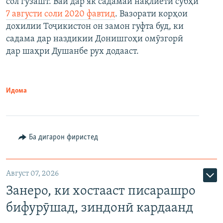
сол гузашт. Вай дар як садамаи нақлиётӣ субҳи
7 августи соли 2020 фавтид
. Вазорати корҳои
дохилии Тоҷикистон он замон гуфта буд, ки
садама дар наздикии Донишгоҳи омӯзгорӣ
дар шаҳри Душанбе рух додааст.
Идома
Ба дигарон фиристед
Август 07, 2026
Занеро, ки хостааст писарашро
бифурӯшад, зиндонӣ кардаанд