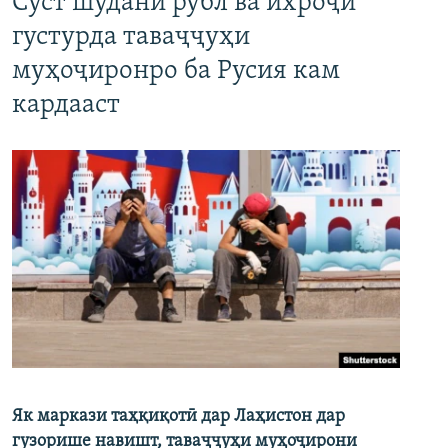
Суст шудани рубл ва ихроҷи
густурда таваҷҷуҳи
муҳоҷиронро ба Русия кам
кардааст
Як маркази таҳқиқотӣ дар Лаҳистон дар
гузорише навишт, таваҷҷуҳи муҳоҷирони