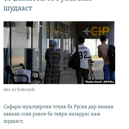
шудааст
Акс аз бойгонӣ.
Сафари муҳоҷирони тоҷик ба Русия дар нимаи
аввали соли равон ба таври назаррас кам
шудааст.