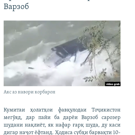
Варзоб
Акс аз навори корбарон
Кумитаи ҳолатҳои фавқулодаи Тоҷикистон
мегӯяд, дар пайи ба дарёи Варзоб сарозер
шудани нақлиёт, як нафар ғарқ шуда, ду каси
дигар наҷот ёфтанд. Ҳодиса субҳи барвақти 10-