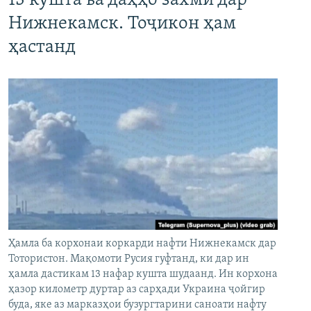
13 кушта ва даҳҳо захмӣ дар
Нижнекамск. Тоҷикон ҳам
ҳастанд
Ҳамла ба корхонаи коркарди нафти Нижнекамск дар
Тотористон. Мақомоти Русия гуфтанд, ки дар ин
ҳамла дастикам 13 нафар кушта шудаанд. Ин корхона
ҳазор километр дуртар аз сарҳади Украина ҷойгир
буда, яке аз марказҳои бузургтарини саноати нафту