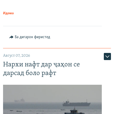
Идома
Ба дигарон фиристед
Август 07, 2026
Нархи нафт дар ҷаҳон се
дарсад боло рафт