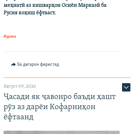
меҳнатӣ аз кишварҳои Осиёи Марказӣ ба
Русия коҳиш ёфтааст.
Идома
Ба дигарон фиристед
Август 09, 2026
Ҷасади як ҷавонро баъди ҳашт
рӯз аз дарёи Кофарниҳон
ёфтаанд