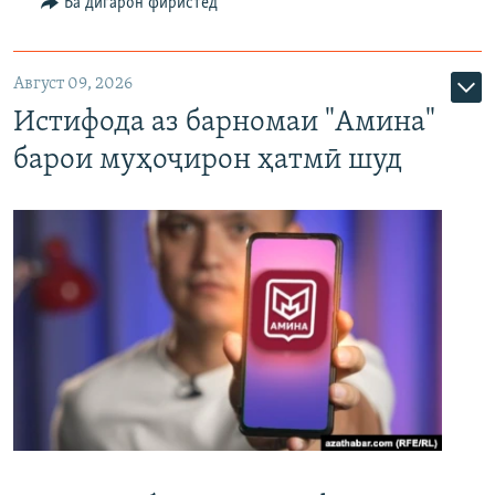
Ба дигарон фиристед
Август 09, 2026
Истифода аз барномаи "Амина"
барои муҳоҷирон ҳатмӣ шуд