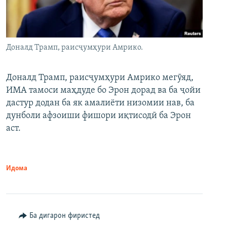
Доналд Трамп, раисҷумҳури Амрико.
Доналд Трамп, раисҷумҳури Амрико мегӯяд,
ИМА тамоси маҳдуде бо Эрон дорад ва ба ҷойи
дастур додан ба як амалиёти низомии нав, ба
дунболи афзоиши фишори иқтисодӣ ба Эрон
аст.
Идома
Ба дигарон фиристед