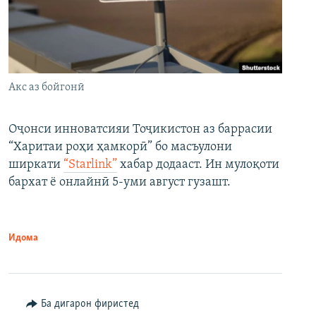
Акс аз бойгонӣ
Оҷонси инноватсияи Тоҷикистон аз баррасии
“Харитаи роҳи ҳамкорӣ” бо масъулони
ширкати
“Starlink”
хабар додааст. Ин мулоқоти
бархат ё онлайнӣ 5-уми август гузашт.
Идома
Ба дигарон фиристед