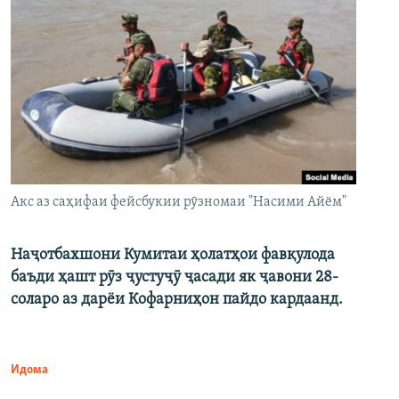
Акс аз саҳифаи фейсбукии рӯзномаи "Насими Айём"
Наҷотбахшони Кумитаи ҳолатҳои фавқулода
баъди ҳашт рӯз ҷустуҷӯ ҷасади як ҷавони 28-
соларо аз дарёи Кофарниҳон пайдо кардаанд.
Идома