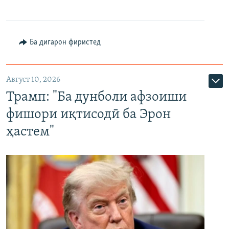
Ба дигарон фиристед
Август 10, 2026
Трамп: "Ба дунболи афзоиши
фишори иқтисодӣ ба Эрон
ҳастем"