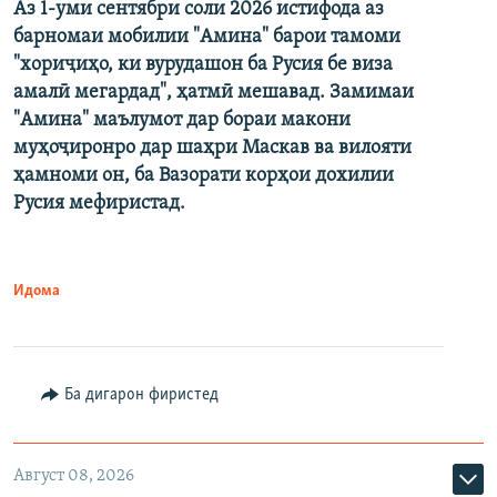
Аз 1-уми сентябри соли 2026 истифода аз
барномаи мобилии "Амина" барои тамоми
"хориҷиҳо, ки вурудашон ба Русия бе виза
амалӣ мегардад", ҳатмӣ мешавад. Замимаи
"Амина" маълумот дар бораи макони
муҳоҷиронро дар шаҳри Маскав ва вилояти
ҳамноми он, ба Вазорати корҳои дохилии
Русия мефиристад.
Идома
Ба дигарон фиристед
Август 08, 2026