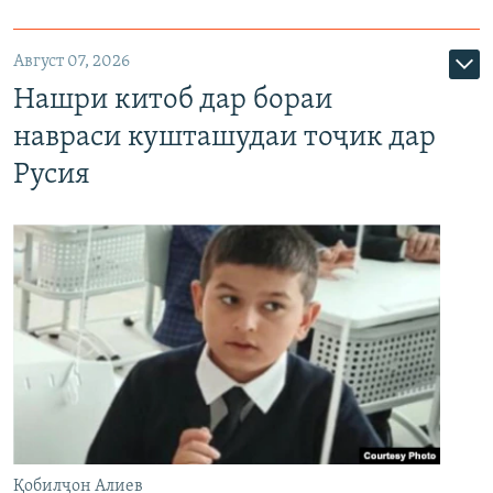
Август 07, 2026
Нашри китоб дар бораи
навраси кушташудаи тоҷик дар
Русия
Қобилҷон Алиев