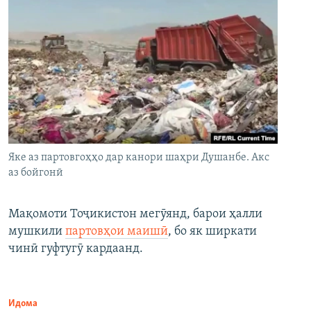
Яке аз партовгоҳҳо дар канори шаҳри Душанбе. Акс
аз бойгонӣ
Мақомоти Тоҷикистон мегӯянд, барои ҳалли
мушкили
партовҳои маишӣ
, бо як ширкати
чинӣ гуфтугӯ кардаанд.
Идома