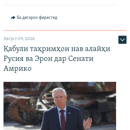
Ба дигарон фиристед
Август 09, 2026
Қабули таҳримҳои нав алайҳи
Русия ва Эрон дар Сенати
Амрико