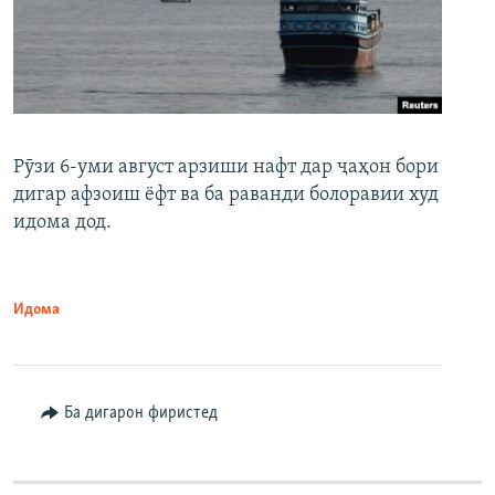
Рӯзи 6-уми август арзиши нафт дар ҷаҳон бори
дигар афзоиш ёфт ва ба раванди болоравии худ
идома дод.
Идома
Ба дигарон фиристед