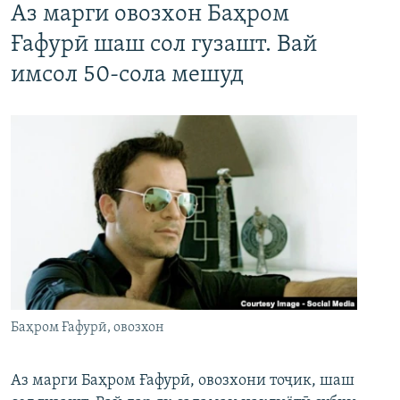
Аз марги овозхон Баҳром
Ғафурӣ шаш сол гузашт. Вай
имсол 50-сола мешуд
Баҳром Ғафурӣ, овозхон
Аз марги Баҳром Ғафурӣ, овозхони тоҷик, шаш