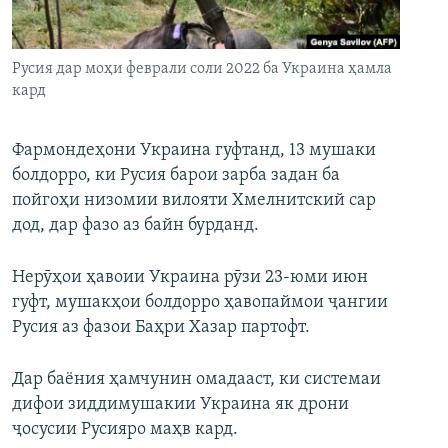
ГУЗОРИШҲОИ РАДИОӢ
Русский
Русия дар моҳи феврали соли 2022 ба Украина ҳамла
ПАЙГИРӢ КУНЕД
кард
Фармондеҳони Украина гуфтанд, 13 мушаки
болдорро, ки Русия барои зарба задан ба
пойгоҳи низомии вилояти Хмелнитский сар
Ҳамаи сомонаҳои RFE/RL
дод, дар фазо аз байн бурданд.
Нерӯҳои ҳавоии Украина рӯзи 23-юми июн
гуфт, мушакҳои болдорро ҳавопаймои ҷангии
Русия аз фазои Баҳри Хазар партофт.
Дар баёния ҳамчунин омадааст, ки системаи
дифои зиддимушакии Украина як дрони
ҷосусии Русияро маҳв кард.