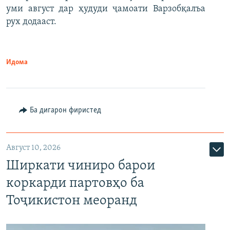
уми август дар ҳудуди ҷамоати Варзобқалъа
рух додааст.
Идома
Ба дигарон фиристед
Август 10, 2026
Ширкати чиниро барои
коркарди партовҳо ба
Тоҷикистон меоранд