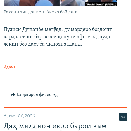
Раҳоии зиндониён. Акс аз бойгонӣ
Пулиси Душанбе мегӯяд, ду мардеро боздошт
кардааст, ки бар асоси қонуни афв озод шуда,
лекин боз даст ба ҷиноят заданд.
Идома
Ба дигарон фиристед
Август 06, 2026
Даҳ миллион евро барои кам