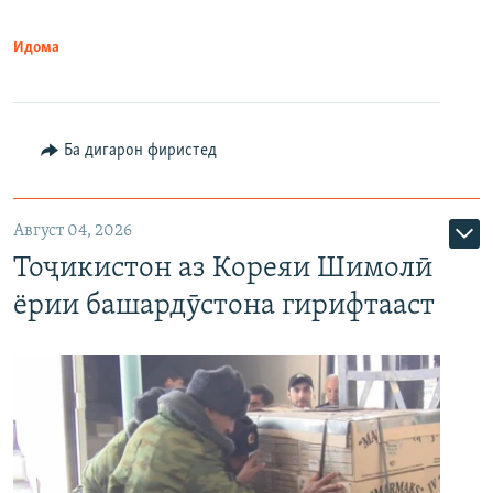
Идома
Ба дигарон фиристед
Август 04, 2026
Тоҷикистон аз Кореяи Шимолӣ
ёрии башардӯстона гирифтааст