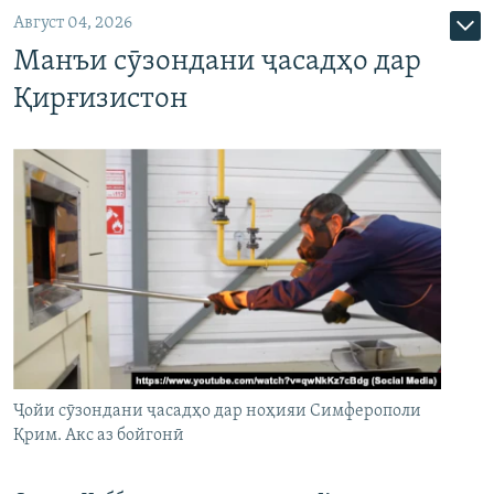
Август 04, 2026
Манъи сӯзондани ҷасадҳо дар
Қирғизистон
Ҷойи сӯзондани ҷасадҳо дар ноҳияи Симферополи
Қрим. Акс аз бойгонӣ