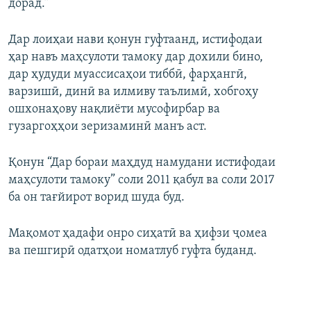
дорад.”
Дар лоиҳаи нави қонун гуфтаанд, истифодаи
ҳар навъ маҳсулоти тамоку дар дохили бино,
дар ҳудуди муассисаҳои тиббӣ, фарҳангӣ,
варзишӣ, динӣ ва илмиву таълимӣ, хобгоҳу
ошхонаҳову нақлиёти мусофирбар ва
гузаргоҳҳои зеризаминӣ манъ аст.
Қонун “Дар бораи маҳдуд намудани истифодаи
маҳсулоти тамоку” соли 2011 қабул ва соли 2017
ба он тағйирот ворид шуда буд.
Мақомот ҳадафи онро сиҳатӣ ва ҳифзи ҷомеа
ва пешгирӣ одатҳои номатлуб гуфта буданд.