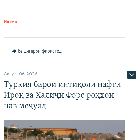
Идома
Ба дигарон фиристед
Август 06, 2026
Туркия барои интиқоли нафти
Ироқ ва Халиҷи Форс роҳҳои
нав меҷӯяд