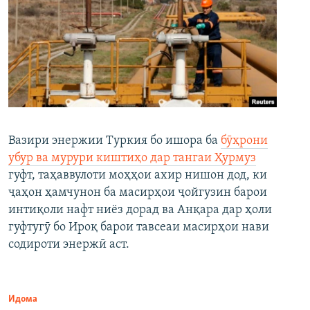
Вазири энержии Туркия бо ишора ба
бӯҳрони
убур ва мурури киштиҳо дар тангаи Ҳурмуз
гуфт, таҳаввулоти моҳҳои ахир нишон дод, ки
ҷаҳон ҳамчунон ба масирҳои ҷойгузин барои
интиқоли нафт ниёз дорад ва Анқара дар ҳоли
гуфтугӯ бо Ироқ барои тавсеаи масирҳои нави
содироти энержӣ аст.
Идома