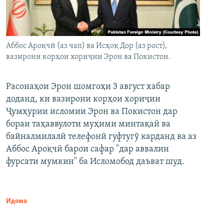
Аббос Ароқчӣ (аз чап) ва Исҳоқ Дор (аз рост),
вазирони корҳои хориҷии Эрон ва Покистон.
Расонаҳои Эрон шомгоҳи 3 август хабар
доданд, ки вазирони корҳои хориҷии
Ҷумҳурии исломии Эрон ва Покистон дар
бораи таҳаввулоти муҳими минтақаӣ ва
байналмилалӣ телефонӣ гуфтугӯ карданд ва аз
Аббос Ароқчӣ барои сафар "дар аввалин
фурсати мумкин" ба Исломобод даъват шуд.
Идома