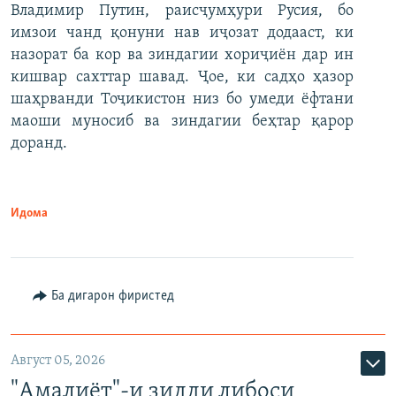
Владимир Путин, раисҷумҳури Русия, бо
имзои чанд қонуни нав иҷозат додааст, ки
назорат ба кор ва зиндагии хориҷиён дар ин
кишвар сахттар шавад. Ҷое, ки садҳо ҳазор
шаҳрванди Тоҷикистон низ бо умеди ёфтани
маоши муносиб ва зиндагии беҳтар қарор
доранд.
Идома
Ба дигарон фиристед
Август 05, 2026
"Амалиёт"-и зидди либоси