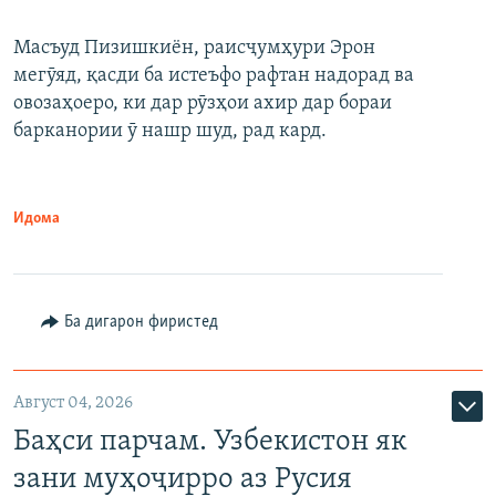
Масъуд Пизишкиён, раисҷумҳури Эрон
мегӯяд, қасди ба истеъфо рафтан надорад ва
овозаҳоеро, ки дар рӯзҳои ахир дар бораи
барканории ӯ нашр шуд, рад кард.
Идома
Ба дигарон фиристед
Август 04, 2026
Баҳси парчам. Узбекистон як
зани муҳоҷирро аз Русия