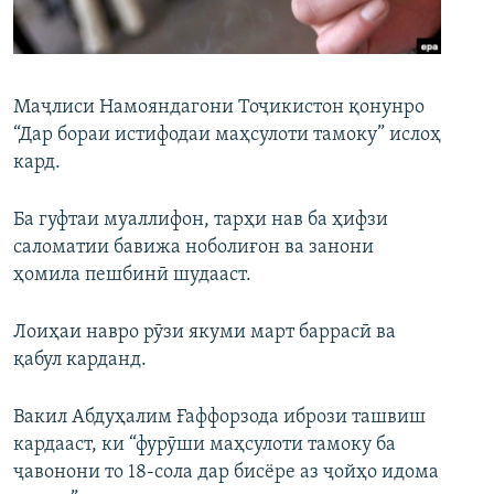
ГУЗОРИШҲОИ РАДИОӢ
Русский
ПАЙГИРӢ КУНЕД
Маҷлиси Намояндагони Тоҷикистон қонунро
“Дар бораи истифодаи маҳсулоти тамоку” ислоҳ
кард.
Ба гуфтаи муаллифон, тарҳи нав ба ҳифзи
саломатии бавижа ноболиғон ва занони
Ҳамаи сомонаҳои RFE/RL
ҳомила пешбинӣ шудааст.
Лоиҳаи навро рӯзи якуми март баррасӣ ва
қабул карданд.
Вакил Абдуҳалим Ғаффорзода ибрози ташвиш
кардааст, ки “фурӯши маҳсулоти тамоку ба
ҷавонони то 18-сола дар бисёре аз ҷойҳо идома