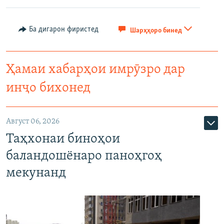
Ба дигарон фиристед
Шарҳҳоро бинед
Ҳамаи хабарҳои имрӯзро дар
инҷо бихонед
Август 06, 2026
Таҳхонаи биноҳои
баландошёнаро паноҳгоҳ
мекунанд