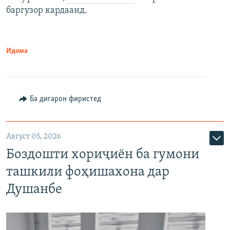
баргузор кардаанд.
Идома
Ба дигарон фиристед
Август 05, 2026
Боздошти хориҷиён ба гумони
ташкили фоҳишахона дар
Душанбе