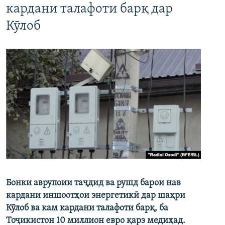
кардани талафоти барқ дар
Кӯлоб
Бонки аврупоии таҷдид ва рушд барои нав
кардани иншоотҳои энергетикӣ дар шаҳри
Кӯлоб ва кам кардани талафоти барқ, ба
Тоҷикистон 10 миллион евро қарз медиҳад.