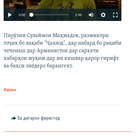
Auto
0:00
2:49
240p
Пирӯзии Сулаймон Маҳмадов, размикори
360p
тоҷик бо лақаби "Ҷаллод", дар набард бо рақиби
480p
Auto
240p
360p
480p
чеченаш дар Арманистон дар сархати
720p
хабарҳои муҳим дар ин кишвар қарор гирифт
720p
1080p
ва баҳси зиёдеро барангехт.
1080p
Идома
Ба дигарон фиристед