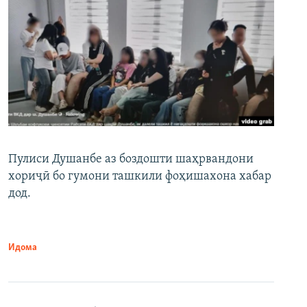
Пулиси Душанбе аз боздошти шаҳрвандони
хориҷӣ бо гумони ташкили фоҳишахона хабар
дод.
Идома