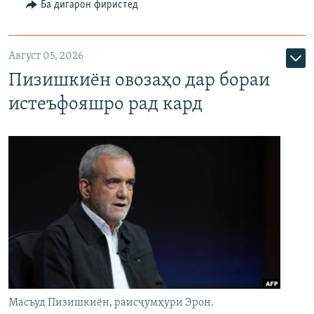
Ба дигарон фиристед
Август 05, 2026
Пизишкиён овозаҳо дар бораи
истеъфояшро рад кард
Масъуд Пизишкиён, раисҷумҳури Эрон.