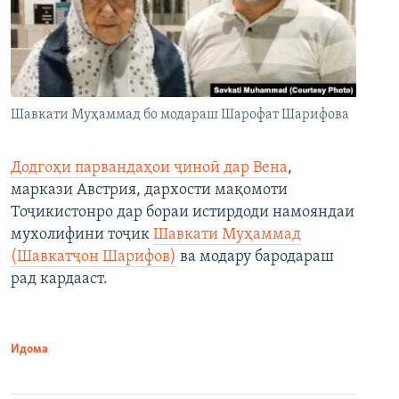
Шавкати Муҳаммад бо модараш Шарофат Шарифова
Додгоҳи парвандаҳои ҷиноӣ дар Вена
,
маркази Австрия, дархости мақомоти
Тоҷикистонро дар бораи истирдоди намояндаи
мухолифини тоҷик
Шавкати Муҳаммад
(Шавкатҷон Шарифов)
ва модару бародараш
рад кардааст.
Идома