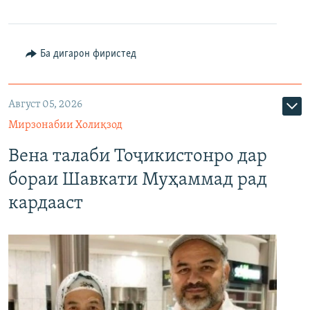
Ба дигарон фиристед
Август 05, 2026
Мирзонабии Холиқзод
Вена талаби Тоҷикистонро дар
бораи Шавкати Муҳаммад рад
кардааст