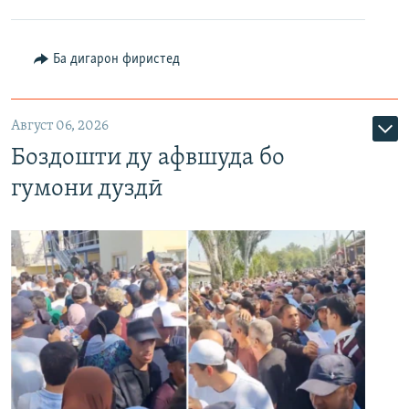
Ба дигарон фиристед
Август 06, 2026
Боздошти ду афвшуда бо
гумони дуздӣ