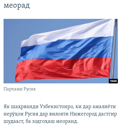
меорад
Парчами Русия
Як шаҳрванди Узбекистонро, ки дар амалиёти
нерӯҳои Русия дар вилояти Нижегород дастгир
шудааст, ба зодгоҳаш меоранд.