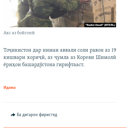
Акс аз бойгонӣ
Тоҷикистон дар нимаи аввали соли равон аз 19
кишвари хориҷӣ, аз ҷумла аз Кореяи Шимолӣ
ёриҳои башардӯстона гирифтааст.
Идома
Ба дигарон фиристед