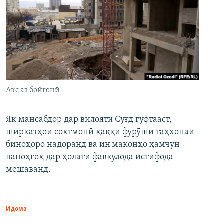
Акс аз бойгонӣ
Як мансабдор дар вилояти Суғд гуфтааст,
ширкатҳои сохтмонӣ ҳаққи фурӯши таҳхонаи
биноҳоро надоранд ва ин маконҳо ҳамчун
паноҳгоҳ дар ҳолати фавқулода истифода
мешаванд.
Идома