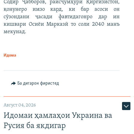
Содир Ҷабборов, раисҷумҳури Қирғизистон,
қонунеро имзо кард, ки бар асоси он
сӯзондани ҷасади фавтидагонро дар ин
кишвари Осиёи Марказӣ то соли 2040 манъ
мекунад.
Идома
Ба дигарон фиристед
Август 04, 2026
Идомаи ҳамлаҳои Украина ва
Русия ба якдигар