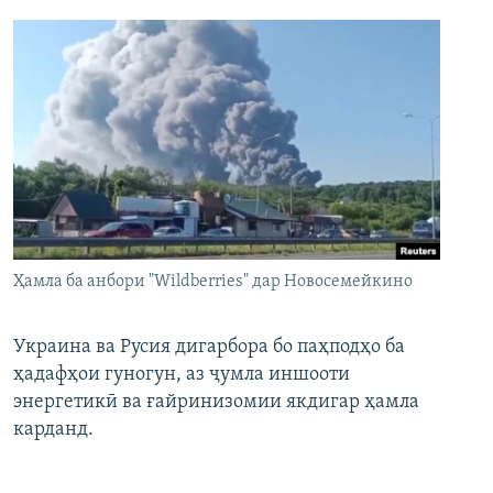
Ҳамла ба анбори "Wildberries" дар Новосемейкино
Украина ва Русия дигарбора бо паҳподҳо ба
ҳадафҳои гуногун, аз ҷумла иншооти
энергетикӣ ва ғайринизомии якдигар ҳамла
карданд.