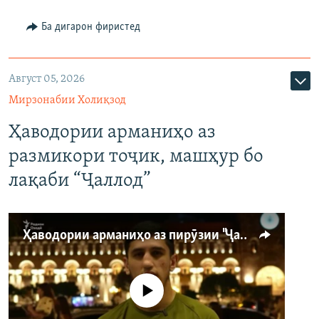
Ба дигарон фиристед
Август 05, 2026
Мирзонабии Холиқзод
Ҳаводории арманиҳо аз
размикори тоҷик, машҳур бо
лақаби “Ҷаллод”
Ҳаводории арманиҳо аз пирӯзии "Ҷаллод"-и тоҷик
Феълан кор намекунад