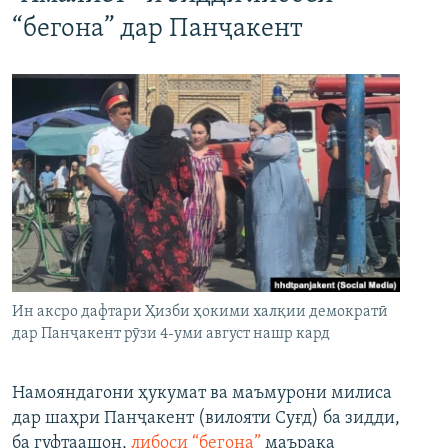
“бегона” дар Панҷакент
Ин аксро дафтари Ҳизби ҳокими халқии демократӣ
дар Панҷакент рӯзи 4-уми август нашр кард
Намояндагони ҳукумат ва маъмурони милиса
дар шаҳри Панҷакент (вилояти Суғд) ба зидди,
ба гуфтаашон,
либоси “бегона”
маърака