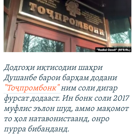
ГУЗОРИШҲОИ РАДИОӢ
Русский
ПАЙГИРӢ КУНЕД
Додгоҳи иқтисодии шаҳри
Ҳамаи сомонаҳои RFE/RL
Душанбе барои барҳам додани
"Тоҷпромбонк"
ним соли дигар
фурсат додааст. Ин бонк соли 2017
муфлис эълон шуд, аммо мақомот
то ҳол натавонистаанд, онро
пурра бибанданд.