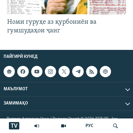
Номи гуруҳе аз қурбониён ва
гумшудаҳои ҷанг
ПАЙГИРӢ КУНЕД
МАЪЛУМОТ
ЗАМИМАҲО
Радиои Аврупои Озод / Радиои Озодӣ © 2026 RFE/RL. Inc.
Ҳамаи ҳуқуқ маҳфуз аст.
TV
РУС