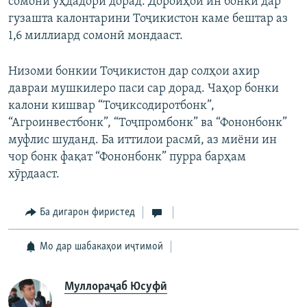
сомонӣ уҳдадорӣ дорад. Дороиҳои ин бонки дар
гузашта калонтарини Тоҷикистон каме бештар аз
1,6 миллиард сомонӣ мондааст.
Низоми бонкии Тоҷикистон дар солҳои ахир
давраи мушкилеро паси сар дорад. Чаҳор бонки
калони кишвар “Тоҷиксодиротбонк”,
“Агроинвестбонк”, “Тоҷпромбонк” ва “Фононбонк”
муфлис шуданд. Ба иттилои расмӣ, аз миёни ин
чор бонк фақат “Фононбонк” пурра барҳам
хӯрдааст.
Ба дигарон фиристед
Мо дар шабакаҳои иҷтимоӣ
Муллораҷаб Юсуфӣ