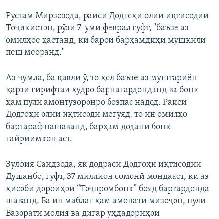
Рустам Мирзозода, раиси Додгоҳи олии иқтисодии
Тоҷикистон, рӯзи 7-уми феврал гуфт, "баъзе аз
омилҳое ҳастанд, ки барои барҳамдиҳӣ мушкилӣ
пеш меоранд."
Аз ҷумла, ба қавли ӯ, то ҳол баъзе аз муштариён
қарзи гирифтаи худро барнагардонданд ва бонк
ҳам пули амонтузоронро бозпас надод. Раиси
Додгоҳи олии иқтисодӣ мегӯяд, то ин омилҳо
бартараф нашаванд, барҳам додани бонк
ғайриимкон аст.
Зулфия Саидзода, як додраси Додгоҳи иқтисодии
Душанбе, гуфт, 37 миллион сомонӣ мондааст, ки аз
ҳисоби дороиҳои “Тоҷпромбонк” бояд баргардонда
шаванд. Ба ин маблағ ҳам амонати мизоҷон, пули
Вазорати молия ва дигар уҳдадориҳои