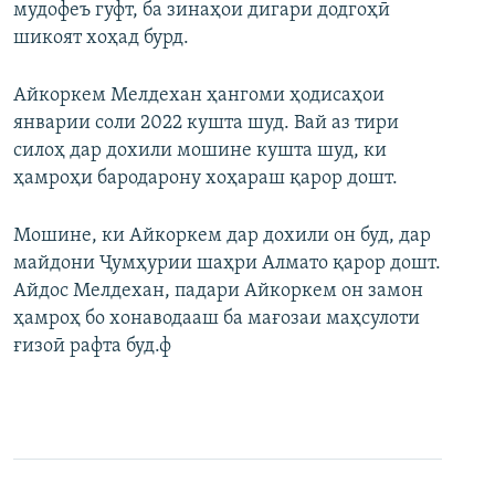
мудофеъ гуфт, ба зинаҳои дигари додгоҳӣ
шикоят хоҳад бурд.
Айкоркем Мелдехан ҳангоми ҳодисаҳои
январии соли 2022 кушта шуд. Вай аз тири
силоҳ дар дохили мошине кушта шуд, ки
ҳамроҳи бародарону хоҳараш қарор дошт.
Мошине, ки Айкоркем дар дохили он буд, дар
майдони Ҷумҳурии шаҳри Алмато қарор дошт.
Айдос Мелдехан, падари Айкоркем он замон
ҳамроҳ бо хонаводааш ба мағозаи маҳсулоти
ғизоӣ рафта буд.ф