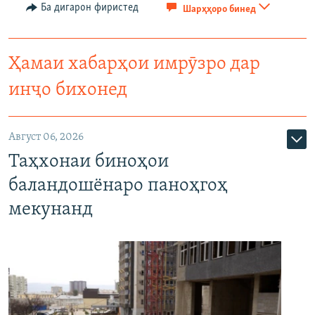
Ба дигарон фиристед
Шарҳҳоро бинед
Ҳамаи хабарҳои имрӯзро дар
инҷо бихонед
Август 06, 2026
Таҳхонаи биноҳои
баландошёнаро паноҳгоҳ
мекунанд