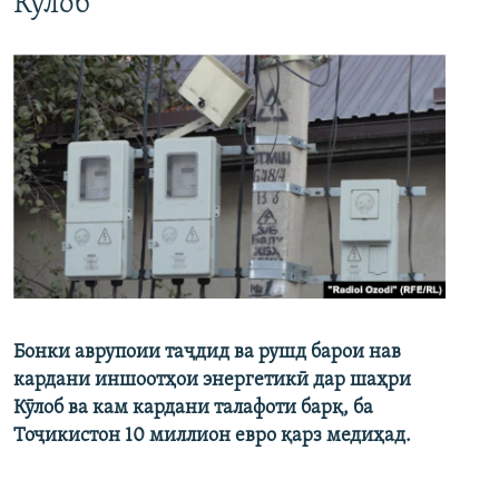
Кӯлоб
Бонки аврупоии таҷдид ва рушд барои нав
кардани иншоотҳои энергетикӣ дар шаҳри
Кӯлоб ва кам кардани талафоти барқ, ба
Тоҷикистон 10 миллион евро қарз медиҳад.