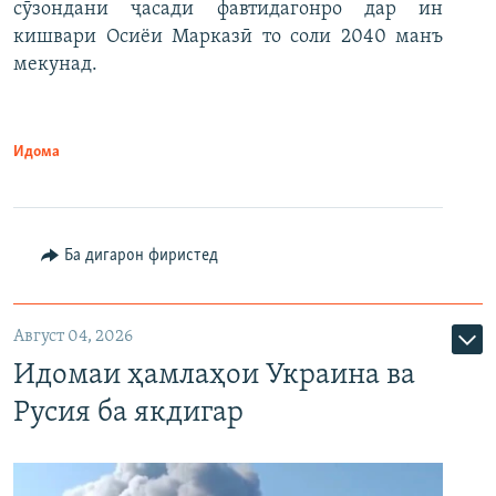
сӯзондани ҷасади фавтидагонро дар ин
кишвари Осиёи Марказӣ то соли 2040 манъ
мекунад.
Идома
Ба дигарон фиристед
Август 04, 2026
Идомаи ҳамлаҳои Украина ва
Русия ба якдигар