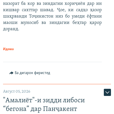
назорат ба кор ва зиндагии хориҷиён дар ин
кишвар сахттар шавад. Ҷое, ки садҳо ҳазор
шаҳрванди Тоҷикистон низ бо умеди ёфтани
маоши муносиб ва зиндагии беҳтар қарор
доранд.
Идома
Ба дигарон фиристед
Август 05, 2026
"Амалиёт"-и зидди либоси
“бегона” дар Панҷакент