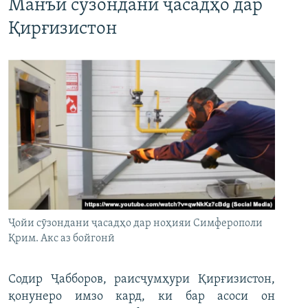
Манъи сӯзондани ҷасадҳо дар
Қирғизистон
Ҷойи сӯзондани ҷасадҳо дар ноҳияи Симферополи
Қрим. Акс аз бойгонӣ
Содир Ҷабборов, раисҷумҳури Қирғизистон,
қонунеро имзо кард, ки бар асоси он