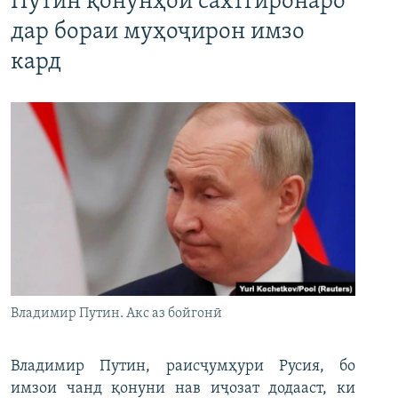
Путин қонунҳои сахтгиронаро
дар бораи муҳоҷирон имзо
кард
Владимир Путин. Акс аз бойгонӣ
Владимир Путин, раисҷумҳури Русия, бо
имзои чанд қонуни нав иҷозат додааст, ки