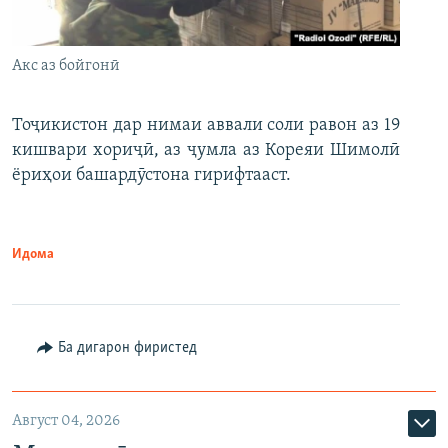
Акс аз бойгонӣ
Тоҷикистон дар нимаи аввали соли равон аз 19
кишвари хориҷӣ, аз ҷумла аз Кореяи Шимолӣ
ёриҳои башардӯстона гирифтааст.
Идома
Ба дигарон фиристед
Август 04, 2026