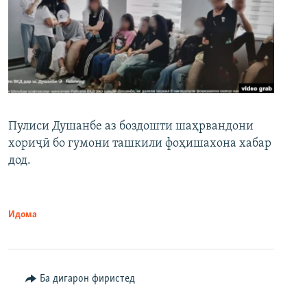
Пулиси Душанбе аз боздошти шаҳрвандони
хориҷӣ бо гумони ташкили фоҳишахона хабар
дод.
Идома
Ба дигарон фиристед