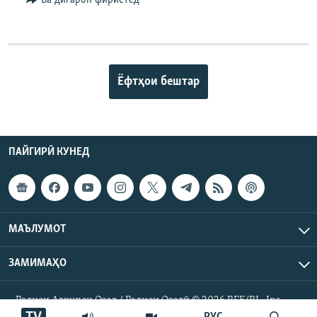
Ба дигарон фиристед
Ёфтҳои бештар
ПАЙГИРӢ КУНЕД
МАЪЛУМОТ
ЗАМИМАҲО
Радиои Аврупои Озод / Радиои Озодӣ © 2026 RFE/RL. Inc.
Ҳамаи ҳуқуқ маҳфуз аст.