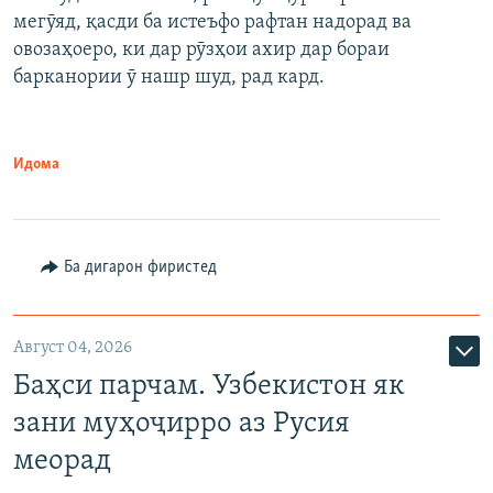
мегӯяд, қасди ба истеъфо рафтан надорад ва
овозаҳоеро, ки дар рӯзҳои ахир дар бораи
барканории ӯ нашр шуд, рад кард.
Идома
Ба дигарон фиристед
Август 04, 2026
Баҳси парчам. Узбекистон як
зани муҳоҷирро аз Русия
меорад