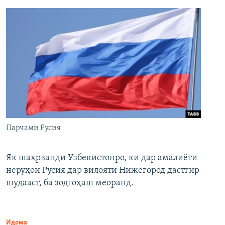
Парчами Русия
Як шаҳрванди Узбекистонро, ки дар амалиёти
нерӯҳои Русия дар вилояти Нижегород дастгир
шудааст, ба зодгоҳаш меоранд.
Идома