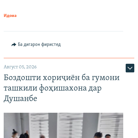
Идома
Ба дигарон фиристед
Август 05, 2026
Боздошти хориҷиён ба гумони
ташкили фоҳишахона дар
Душанбе