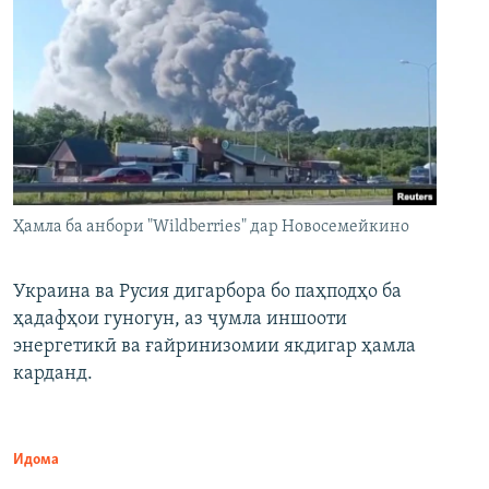
Ҳамла ба анбори "Wildberries" дар Новосемейкино
Украина ва Русия дигарбора бо паҳподҳо ба
ҳадафҳои гуногун, аз ҷумла иншооти
энергетикӣ ва ғайринизомии якдигар ҳамла
карданд.
Идома