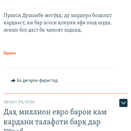
Пулиси Душанбе мегӯяд, ду мардеро боздошт
кардааст, ки бар асоси қонуни афв озод шуда,
лекин боз даст ба ҷиноят заданд.
Идома
Ба дигарон фиристед
Август 06, 2026
Даҳ миллион евро барои кам
кардани талафоти барқ дар