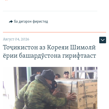
Ба дигарон фиристед
Август 04, 2026
Тоҷикистон аз Кореяи Шимолӣ
ёрии башардӯстона гирифтааст