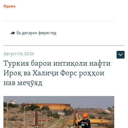
Идома
Ба дигарон фиристед
Август 06, 2026
Туркия барои интиқоли нафти
Ироқ ва Халиҷи Форс роҳҳои
нав меҷӯяд