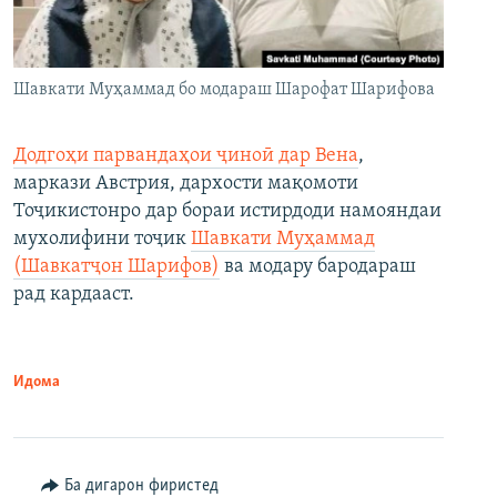
Шавкати Муҳаммад бо модараш Шарофат Шарифова
Додгоҳи парвандаҳои ҷиноӣ дар Вена
,
маркази Австрия, дархости мақомоти
Тоҷикистонро дар бораи истирдоди намояндаи
мухолифини тоҷик
Шавкати Муҳаммад
(Шавкатҷон Шарифов)
ва модару бародараш
рад кардааст.
Идома
Ба дигарон фиристед