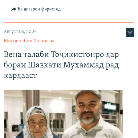
Ба дигарон фиристед
Август 05, 2026
Мирзонабии Холиқзод
Вена талаби Тоҷикистонро дар
бораи Шавкати Муҳаммад рад
кардааст