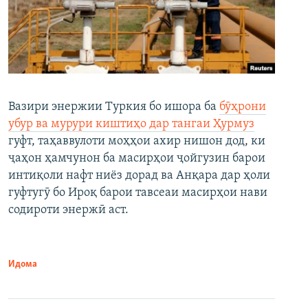
Вазири энержии Туркия бо ишора ба
бӯҳрони
убур ва мурури киштиҳо дар тангаи Ҳурмуз
гуфт, таҳаввулоти моҳҳои ахир нишон дод, ки
ҷаҳон ҳамчунон ба масирҳои ҷойгузин барои
интиқоли нафт ниёз дорад ва Анқара дар ҳоли
гуфтугӯ бо Ироқ барои тавсеаи масирҳои нави
содироти энержӣ аст.
Идома