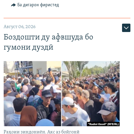
Ба дигарон фиристед
Август 06, 2026
Боздошти ду афвшуда бо
гумони дуздӣ
Раҳоии зиндониён. Акс аз бойгонӣ