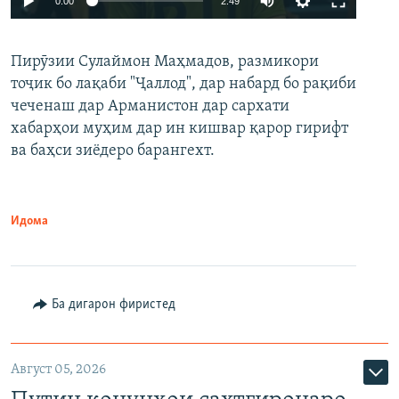
0:00
2:49
240p
Пирӯзии Сулаймон Маҳмадов, размикори
360p
тоҷик бо лақаби "Ҷаллод", дар набард бо рақиби
480p
Auto
240p
360p
480p
чеченаш дар Арманистон дар сархати
720p
хабарҳои муҳим дар ин кишвар қарор гирифт
720p
1080p
ва баҳси зиёдеро барангехт.
1080p
Идома
Ба дигарон фиристед
Август 05, 2026