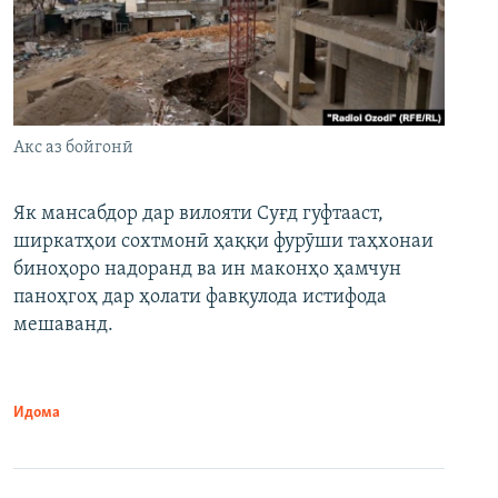
Акс аз бойгонӣ
Як мансабдор дар вилояти Суғд гуфтааст,
ширкатҳои сохтмонӣ ҳаққи фурӯши таҳхонаи
биноҳоро надоранд ва ин маконҳо ҳамчун
паноҳгоҳ дар ҳолати фавқулода истифода
мешаванд.
Идома