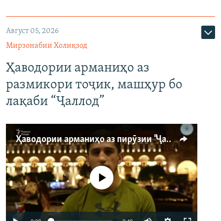
Август 05, 2026
Мирзонабии Холиқзод
Ҳаводории арманиҳо аз
размикори тоҷик, машҳур бо
лақаби “Ҷаллод”
Ҳаводории арманиҳо аз пирӯзии "Ҷаллод"-и тоҷик
Феълан кор намекунад
Auto