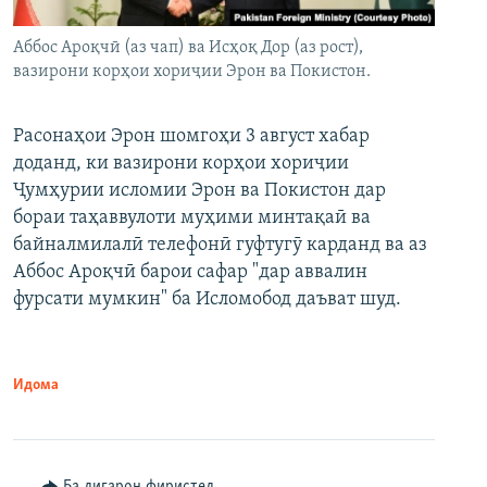
Аббос Ароқчӣ (аз чап) ва Исҳоқ Дор (аз рост),
вазирони корҳои хориҷии Эрон ва Покистон.
Расонаҳои Эрон шомгоҳи 3 август хабар
доданд, ки вазирони корҳои хориҷии
Ҷумҳурии исломии Эрон ва Покистон дар
бораи таҳаввулоти муҳими минтақаӣ ва
байналмилалӣ телефонӣ гуфтугӯ карданд ва аз
Аббос Ароқчӣ барои сафар "дар аввалин
фурсати мумкин" ба Исломобод даъват шуд.
Идома