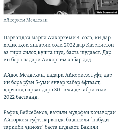
ГУЗОРИШҲОИ РАДИОӢ
Русский
Айкоркем Мелдехан
ПАЙГИРӢ КУНЕД
Парвандаи марги Айкоркеми 4-сола, ки дар
ҳодисаҳои январии соли 2022 дар Қазоқистон
аз тири силоҳ кушта шуд, баста шудааст. Дар
ин бора падари Айкоркем хабар дод.
Ҳамаи сомонаҳои RFE/RL
Айдос Мелдехан, падари Айкоркем гуфт, дар
ин бора рӯзи 5-уми январ хабар ёфтааст,
ҳарчанд парвандаро 30-юми декабри соли
2022 бастаанд.
Рафиқ Бейсебеков, вакили мудофеи хонаводаи
Айкоркем гуфт, парванда ба далели "набуди
таркиби ҷиноят" баста шудааст. Вакили