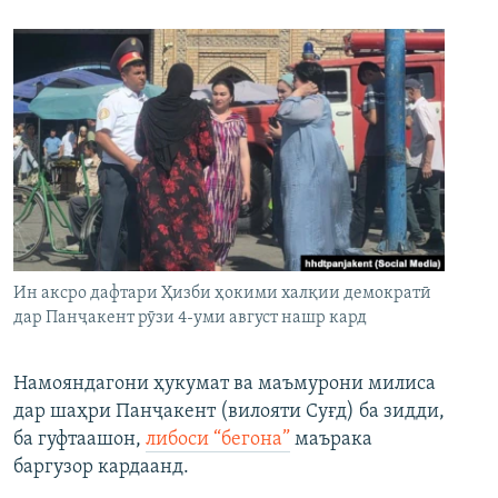
Ин аксро дафтари Ҳизби ҳокими халқии демократӣ
дар Панҷакент рӯзи 4-уми август нашр кард
Намояндагони ҳукумат ва маъмурони милиса
дар шаҳри Панҷакент (вилояти Суғд) ба зидди,
ба гуфтаашон,
либоси “бегона”
маърака
баргузор кардаанд.