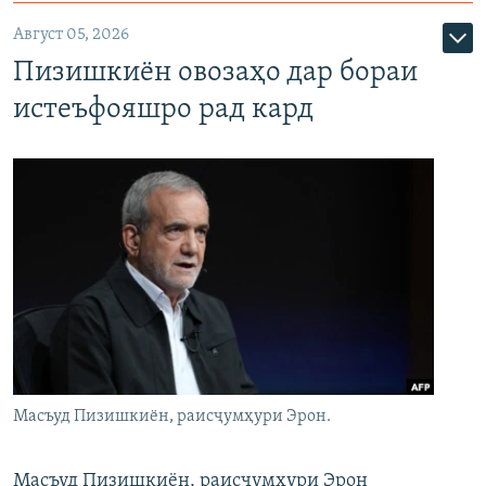
Август 05, 2026
Пизишкиён овозаҳо дар бораи
истеъфояшро рад кард
Масъуд Пизишкиён, раисҷумҳури Эрон.
Масъуд Пизишкиён, раисҷумҳури Эрон