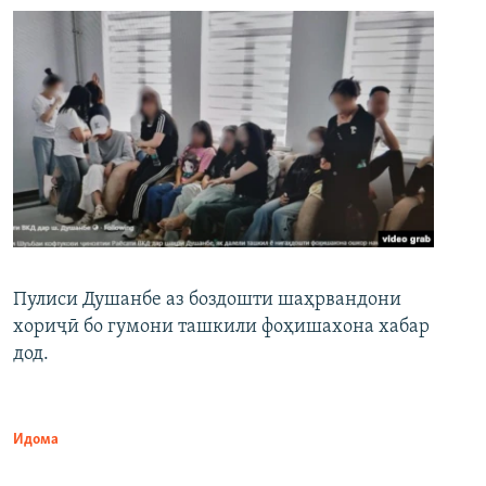
Пулиси Душанбе аз боздошти шаҳрвандони
хориҷӣ бо гумони ташкили фоҳишахона хабар
дод.
Идома