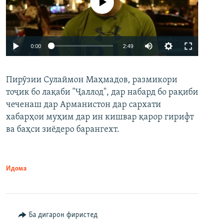
Феълан кор намекунад
Auto
0:00
2:49
240p
Пирӯзии Сулаймон Маҳмадов, размикори
360p
тоҷик бо лақаби "Ҷаллод", дар набард бо рақиби
480p
Auto
240p
360p
480p
чеченаш дар Арманистон дар сархати
720p
хабарҳои муҳим дар ин кишвар қарор гирифт
720p
1080p
ва баҳси зиёдеро барангехт.
1080p
Идома
Ба дигарон фиристед