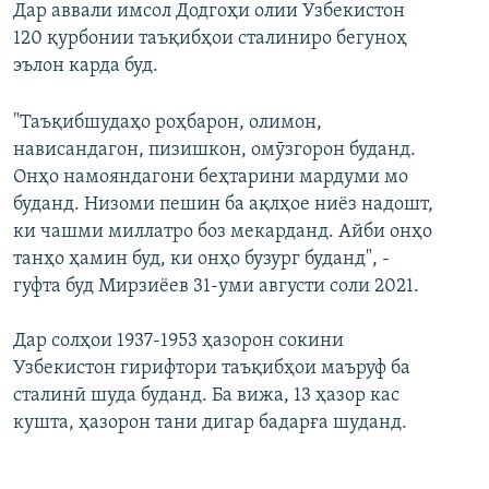
Дар аввали имсол Додгоҳи олии Узбекистон
120 қурбонии таъқибҳои сталиниро бегуноҳ
эълон карда буд.
"Таъқибшудаҳо роҳбарон, олимон,
нависандагон, пизишкон, омӯзгорон буданд.
Онҳо намояндагони беҳтарини мардуми мо
буданд. Низоми пешин ба ақлҳое ниёз надошт,
ки чашми миллатро боз мекарданд. Айби онҳо
танҳо ҳамин буд, ки онҳо бузург буданд", -
гуфта буд Мирзиёев 31-уми августи соли 2021.
Дар солҳои 1937-1953 ҳазорон сокини
Узбекистон гирифтори таъқибҳои маъруф ба
сталинӣ шуда буданд. Ба вижа, 13 ҳазор кас
кушта, ҳазорон тани дигар бадарға шуданд.