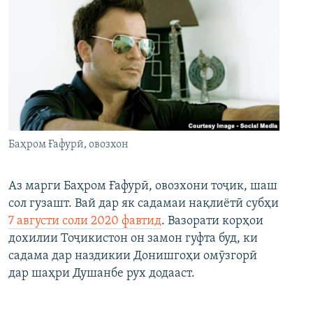
Баҳром Ғафурӣ, овозхон
Аз марги Баҳром Ғафурӣ, овозхони тоҷик, шаш
сол гузашт. Вай дар як садамаи нақлиётӣ субҳи
7 августи соли 2020 фавтид
. Вазорати корҳои
дохилии Тоҷикистон он замон гуфта буд, ки
садама дар наздикии Донишгоҳи омӯзгорӣ
дар шаҳри Душанбе рух додааст.