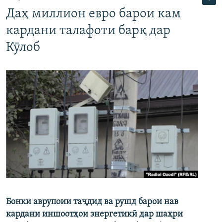
Даҳ миллион евро барои кам
кардани талафоти барқ дар
Кӯлоб
Бонки аврупоии таҷдид ва рушд барои нав
кардани иншоотҳои энергетикӣ дар шаҳри