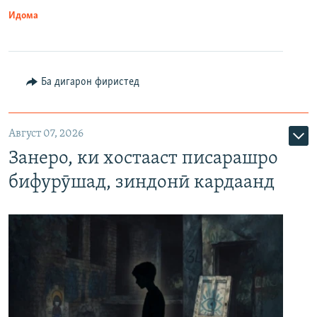
Идома
Ба дигарон фиристед
Август 07, 2026
Занеро, ки хостааст писарашро
бифурӯшад, зиндонӣ кардаанд