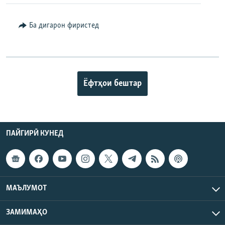
Ба дигарон фиристед
Ёфтҳои бештар
ПАЙГИРӢ КУНЕД
МАЪЛУМОТ
ЗАМИМАҲО