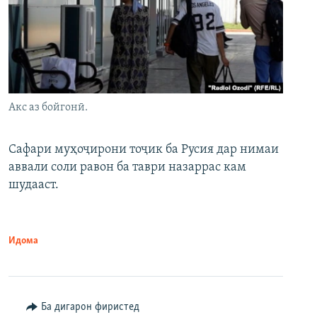
Акс аз бойгонӣ.
Сафари муҳоҷирони тоҷик ба Русия дар нимаи
аввали соли равон ба таври назаррас кам
шудааст.
Идома
Ба дигарон фиристед