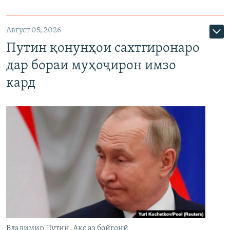
Август 05, 2026
Путин қонунҳои сахтгиронаро
дар бораи муҳоҷирон имзо
кард
Владимир Путин. Акс аз бойгонӣ