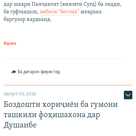
дар шаҳри Панҷакент (вилояти Суғд) ба зидди,
ба гуфтаашон,
либоси “бегона”
маърака
баргузор кардаанд.
Идома
Ба дигарон фиристед
Август 05, 2026
Боздошти хориҷиён ба гумони
ташкили фоҳишахона дар
Душанбе