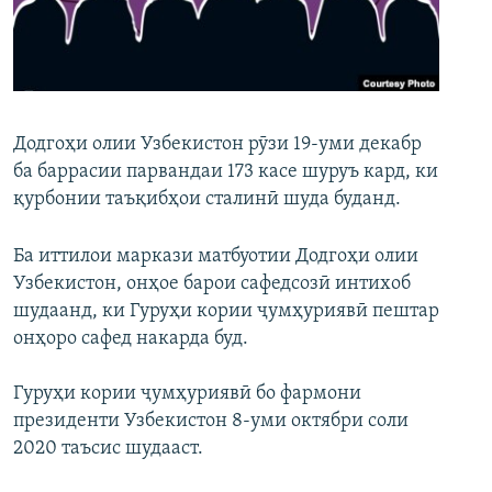
ГУЗОРИШҲОИ РАДИОӢ
Русский
ПАЙГИРӢ КУНЕД
Додгоҳи олии Узбекистон рӯзи 19-уми декабр
ба баррасии парвандаи 173 касе шуруъ кард, ки
қурбонии таъқибҳои сталинӣ шуда буданд.
Ҳамаи сомонаҳои RFE/RL
Ба иттилои маркази матбуотии Додгоҳи олии
Узбекистон, онҳое барои сафедсозӣ интихоб
шудаанд, ки Гуруҳи кории ҷумҳуриявӣ пештар
онҳоро сафед накарда буд.
Гуруҳи кории ҷумҳуриявӣ бо фармони
президенти Узбекистон 8-уми октябри соли
2020 таъсис шудааст.