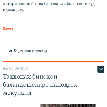
дигар афзоиш ёфт ва ба раванди болоравии худ
идома дод.
Идома
Ба дигарон фиристед
Август 06, 2026
Таҳхонаи биноҳои
баландошёнаро паноҳгоҳ
мекунанд