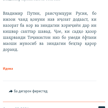
Владимир Путин, раисҷумҳури Русия, бо
имзои чанд қонуни нав иҷозат додааст, ки
назорат ба кор ва зиндагии хориҷиён дар ин
кишвар сахттар шавад. Ҷое, ки садҳо ҳазор
шаҳрванди Тоҷикистон низ бо умеди ёфтани
маоши муносиб ва зиндагии беҳтар қарор
доранд.
Идома
Ба дигарон фиристед