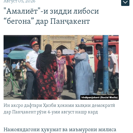
Август 05, 2026
"Амалиёт"-и зидди либоси
“бегона” дар Панҷакент
Ин аксро дафтари Ҳизби ҳокими халқии демократӣ
дар Панҷакент рӯзи 4-уми август нашр кард
Намояндагони ҳукумат ва маъмурони милиса