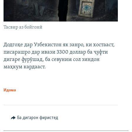
Тасвир аз бойгонӣ
Додгоҳе дар Узбекистон як занро, ки хостааст,
писарашро дар ивази 3300 доллар ба ҷуфти
дигаре фурӯшад, ба севуним сол зиндон
маҳкум кардааст.
Идома
Ба дигарон фиристед