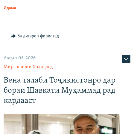
Идома
Ба дигарон фиристед
Август 05, 2026
Мирзонабии Холиқзод
Вена талаби Тоҷикистонро дар
бораи Шавкати Муҳаммад рад
кардааст