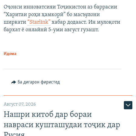
Оҷонси инноватсияи Тоҷикистон аз баррасии
“Харитаи роҳи ҳамкорӣ” бо масъулони
ширкати
“Starlink”
хабар додааст. Ин мулоқоти
бархат ё онлайнӣ 5-уми август гузашт.
Идома
Ба дигарон фиристед
Август 07, 2026
Нашри китоб дар бораи
навраси кушташудаи тоҷик дар
Русия