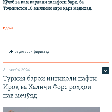
Кӯлоб ва кам кардани талафоти барқ, ба
Тоҷикистон 10 миллион евро қарз медиҳад.
Идома
Ба дигарон фиристед
Август 06, 2026
Туркия барои интиқоли нафти
Ироқ ва Халиҷи Форс роҳҳои
нав меҷӯяд