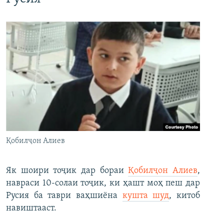
Қобилҷон Алиев
Як шоири тоҷик дар бораи
Қобилҷон Алиев
,
навраси 10-солаи тоҷик, ки ҳашт моҳ пеш дар
Русия ба таври ваҳшиёна
кушта шуд
, китоб
навиштааст.