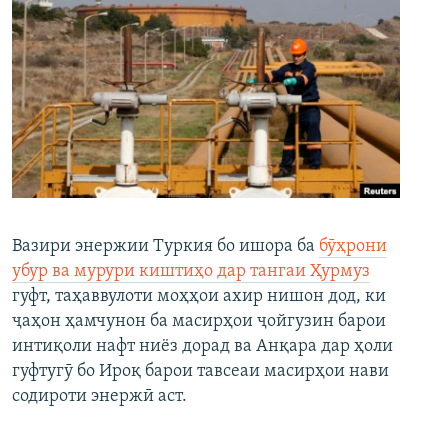
Вазири энержии Туркия бо ишора ба
бӯҳрони
убур ва мурури киштиҳо дар тангаи Ҳурмуз
гуфт, таҳаввулоти моҳҳои ахир нишон дод, ки
ҷаҳон ҳамчунон ба масирҳои ҷойгузин барои
интиқоли нафт ниёз дорад ва Анқара дар ҳоли
гуфтугӯ бо Ироқ барои тавсеаи масирҳои нави
содироти энержӣ аст.