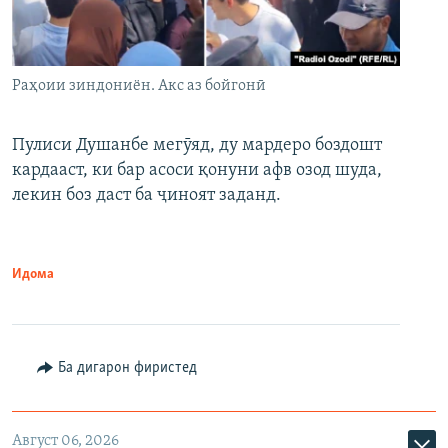
Раҳоии зиндониён. Акс аз бойгонӣ
Пулиси Душанбе мегӯяд, ду мардеро боздошт
кардааст, ки бар асоси қонуни афв озод шуда,
лекин боз даст ба ҷиноят заданд.
Идома
Ба дигарон фиристед
Август 06, 2026