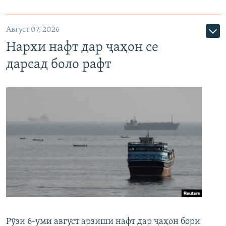
Август 07, 2026
Нархи нафт дар ҷаҳон се
дарсад боло рафт
Рӯзи 6-уми август арзиши нафт дар ҷаҳон бори