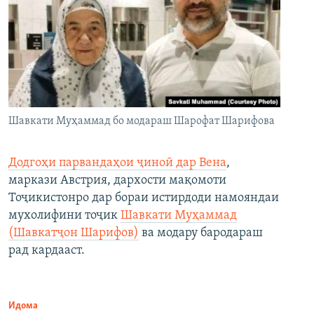
Шавкати Муҳаммад бо модараш Шарофат Шарифова
Додгоҳи парвандаҳои ҷиноӣ дар Вена
,
маркази Австрия, дархости мақомоти
Тоҷикистонро дар бораи истирдоди намояндаи
мухолифини тоҷик
Шавкати Муҳаммад
(Шавкатҷон Шарифов)
ва модару бародараш
рад кардааст.
Идома