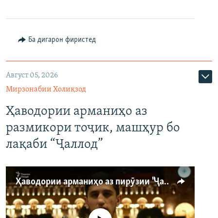
Ба дигарон фиристед
Август 05, 2026
Мирзонабии Холиқзод
Ҳаводории арманиҳо аз
размикори тоҷик, машҳур бо
лақаби “Ҷаллод”
Ҳаводории арманиҳо аз пирӯзии "Ҷаллод"-и тоҷик