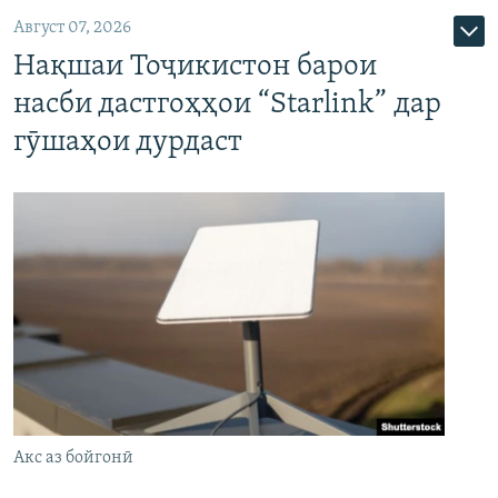
Август 07, 2026
Нақшаи Тоҷикистон барои
насби дастгоҳҳои “Starlink” дар
гӯшаҳои дурдаст
Акс аз бойгонӣ