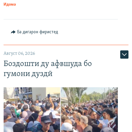
Идома
Ба дигарон фиристед
Август 06, 2026
Боздошти ду афвшуда бо
гумони дуздӣ