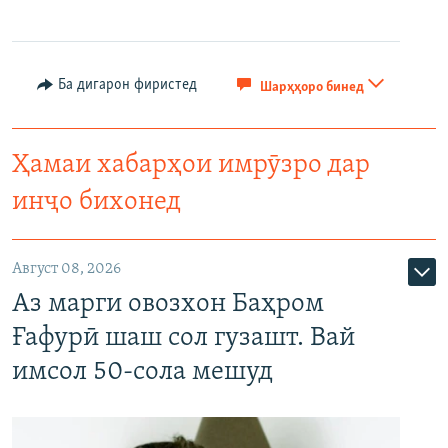
Ба дигарон фиристед
Шарҳҳоро бинед
Ҳамаи хабарҳои имрӯзро дар
инҷо бихонед
Август 08, 2026
Аз марги овозхон Баҳром
Ғафурӣ шаш сол гузашт. Вай
имсол 50-сола мешуд