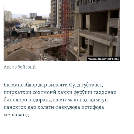
Акс аз бойгонӣ
Як мансабдор дар вилояти Суғд гуфтааст,
ширкатҳои сохтмонӣ ҳаққи фурӯши таҳхонаи
биноҳоро надоранд ва ин маконҳо ҳамчун
паноҳгоҳ дар ҳолати фавқулода истифода
мешаванд.