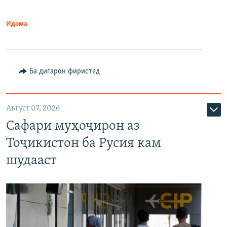
Идома
Ба дигарон фиристед
Август 07, 2026
Сафари муҳоҷирон аз
Тоҷикистон ба Русия кам
шудааст