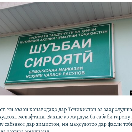
ст, ки аъзои хонаводаҳо дар Тоҷикистон аз заҳролудша
худсохт мевафтанд. Бахше аз мардум ба сабаби гарону
 сабзавот дар зимистон, ин маҳсулотро дар фасли тоб
ва захира мекунанд.