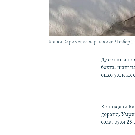
Хонаи Каримовҳо дар ноҳияи Ҷаббор Р
Ду сокини но
бохта, шаш н
онҳо узви як 
Хонаводаи Ка
доранд. Умри
сола, рӯзи 2