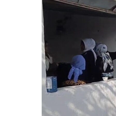
ГУЗОРИШҲОИ РАДИОӢ