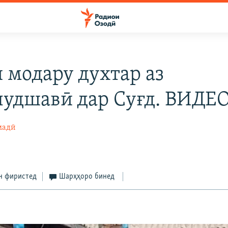
 модару духтар аз
лудшавӣ дар Суғд. ВИДЕ
мадӣ
н фиристед
Шарҳҳоро бинед