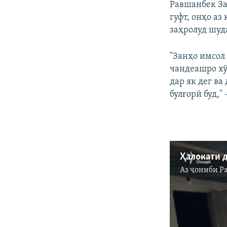
Равшанбек За
гуфт, онҳо аз
заҳролуд шуд
"Занҳо имсол 
чандеашро хӯ
дар як дег в
булғорӣ буд," 
Аз ҷониби
Р