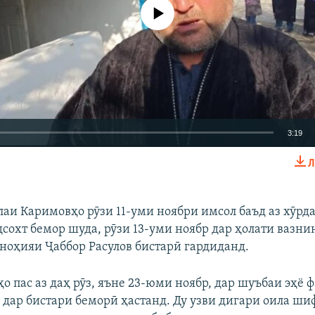
Феълан кор намекунад
3:19
Л
EMBED
БА ДИГАРОН 
лаи Каримовҳо рӯзи 11-уми ноябри имсол баъд аз хӯрд
сохт бемор шуда, рӯзи 13-уми ноябр дар ҳолати вазни
ноҳияи Ҷаббор Расулов бистарӣ гардиданд.
Auto
240p
360p
480p
о пас аз даҳ рӯз, яъне 23-юми ноябр, дар шуъбаи эҳё ф
720p
 дар бистари беморӣ ҳастанд. Ду узви дигари оила шиф