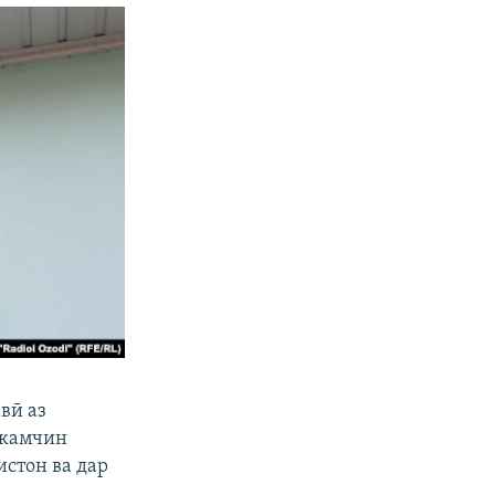
вӣ аз
 камчин
истон ва дар