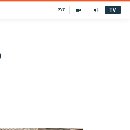
TV
РУС
О