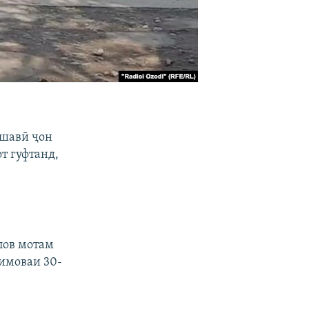
дшавӣ ҷон
т гуфтанд,
лов мотам
имоваи 30-