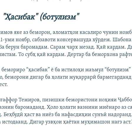
"Ҳасибак" (ботулизм"
имов яке аз беморон, аломатҳои касалиро чунин номб
 11-уми ноябр, сабзавоти консервашуда хӯрдем. Шабон
 Ба берун баромадам. Сарам чарх мезад. Қай кардам. Д
истам. То субҳ қай кардам. Дертар ба беморхона рафт
бемориро “ҳасибак” ё ба истилоҳи маъмул “ботулизм”
ҳо, беморони дигар ба ҳолати муқаррарӣ бармегарданд
ест.
уғаффор Темиров, пизишки бемористони ноҳияи Ҷаббор
вазнин баромаданд. Ҳоло ҳолати вазнини миёнаро аз с
. Беҳбудӣ ҳаст ва ниёз ба нафасдиҳии сунъӣ надоранд
 истодаанд. Дигар узвҳои ҳаётан муҳимашон нағз аст.