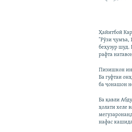
Ҳайитбой Кар
"Рӯзи ҷумъа,
беҳузур шуд.
рафта натавон
Пизишкон ин 
Ба гуфтаи он
ба ҷонашон н
Ба қавли Абд
ҳолати хеле 
мегузаронанд
нафас кашида