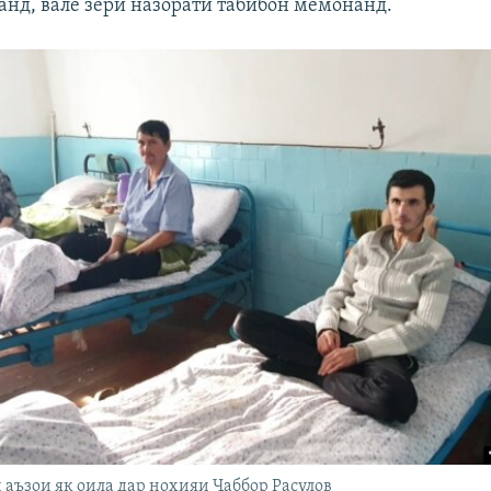
анд, вале зери назорати табибон мемонанд.
аъзои як оила дар ноҳияи Ҷаббор Расулов