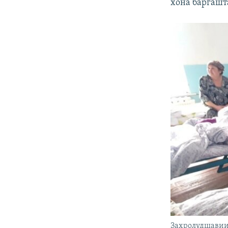
хона баргашт
Заҳролудшавии 