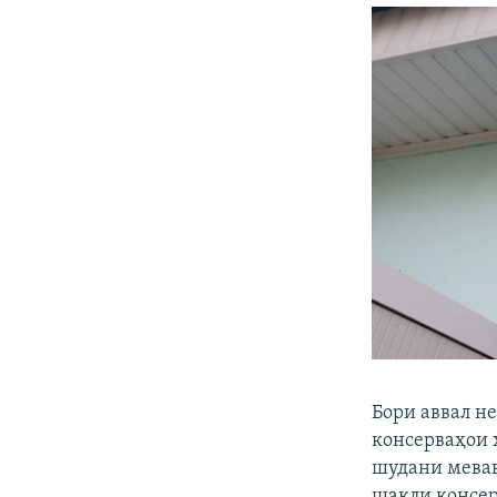
Бори аввал не
консерваҳои 
шудани меваву
шакли консер