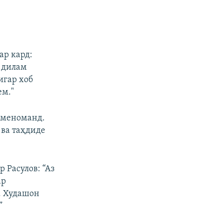
ар кард:
а дилам
игар хоб
ем."
 меноманд.
 ва таҳдиде
 Расулов: “Аз
ар
. Худашон
”