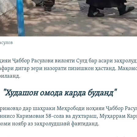
асулов
ҳияи Ҷаббор Расулови вилояти Суғд бар асари заҳролу
афари дигар зери назорати пизишкон ҳастанд. Мақомо
оилаанд.
"Худашон омода карда буданд"
римовҳо дар шаҳраки Меҳрободи ноҳияи Ҷаббор Расу
ннисо Каримоваи 58-сола ва духтараш, Муҳаррам Кар
3-юми ноябр аз заҳролудшавӣ фавтиданд.