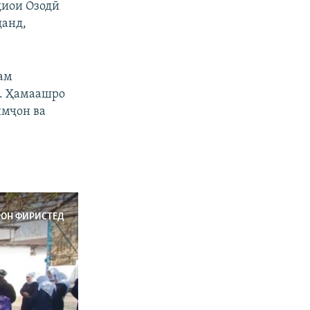
диои Озодӣ
данд,
дам
д. Ҳамаашро
имҷон ва
РОН ФИРИСТЕД