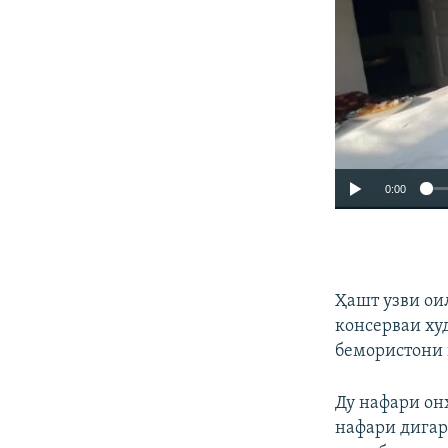
0:00
Ҳашт узви ои
консерваи худ
бемористони 
Ду нафари онҳ
нафари дигар