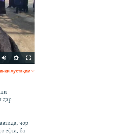
Auto
240p
инки мустақим
ФИРИСТЕД
360p
480p
ани
н дар
720p
автида, чор
о ёфта, ба
px
бар