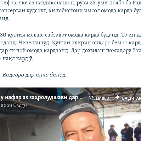
рифов, яке аз наздиконашон, рӯзи 25-уми ноябр ба Ра
 консерваи худсохт, ки тобистони имсол омода карда бу
анд.
30 қуттии меваю сабзавот омода карда буданд. То ин 
рданд. Чизе нашуд. Қуттии охирин онҳоро бемор кар
а дар як ҷой омода кардаанд. Дар дохилаш помидору бо
– нақл кард ӯ.
Видеоро дар инҷо бинед:
Ҳалокати ду нафар аз заҳролудшавӣ дар Суғд
EMBED
БА ДИГА
адиои Озодӣ