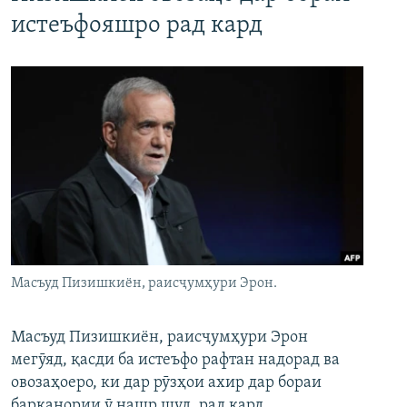
истеъфояшро рад кард
Масъуд Пизишкиён, раисҷумҳури Эрон.
Масъуд Пизишкиён, раисҷумҳури Эрон
мегӯяд, қасди ба истеъфо рафтан надорад ва
овозаҳоеро, ки дар рӯзҳои ахир дар бораи
барканории ӯ нашр шуд, рад кард.