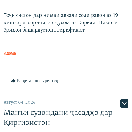
Тоҷикистон дар нимаи аввали соли равон аз 19
кишвари хориҷӣ, аз ҷумла аз Кореяи Шимолӣ
ёриҳои башардӯстона гирифтааст.
Идома
Ба дигарон фиристед
Август 04, 2026
Манъи сӯзондани ҷасадҳо дар
Қирғизистон