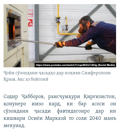
Ҷойи сӯзондани ҷасадҳо дар ноҳияи Симферополи
Қрим. Акс аз бойгонӣ
Содир Ҷабборов, раисҷумҳури Қирғизистон,
қонунеро имзо кард, ки бар асоси он
сӯзондани ҷасади фавтидагонро дар ин
кишвари Осиёи Марказӣ то соли 2040 манъ
мекунад.