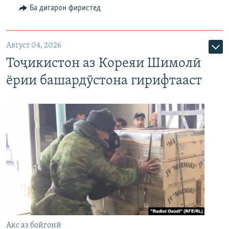
Ба дигарон фиристед
Август 04, 2026
Тоҷикистон аз Кореяи Шимолӣ
ёрии башардӯстона гирифтааст
Акс аз бойгонӣ