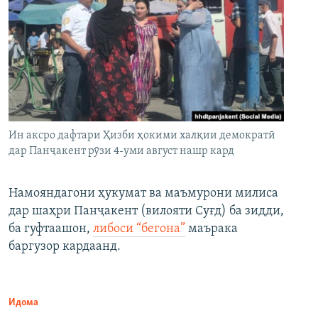
Ин аксро дафтари Ҳизби ҳокими халқии демократӣ
дар Панҷакент рӯзи 4-уми август нашр кард
Намояндагони ҳукумат ва маъмурони милиса
дар шаҳри Панҷакент (вилояти Суғд) ба зидди,
ба гуфтаашон,
либоси “бегона”
маърака
баргузор кардаанд.
Идома