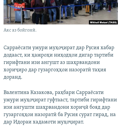
ГУЗОРИШҲОИ РАДИОӢ
Русский
ПАЙГИРӢ КУНЕД
Акс аз бойгонӣ.
Сарраёсати умури муҳоҷират дар Русия хабар
додааст, ки ҳамроҳи ниҳодҳои дигар тартиби
гирифтани изи ангушт аз шаҳрвандони
Ҳамаи сомонаҳои RFE/RL
хориҷиро дар гузаргоҳҳои назоратӣ таҳия
доранд.
Валентина Казакова, раҳбари Сарраёсати
умури муҳоҷират гуфтааст, тартиби гирифтани
изи ангушти шаҳрвандони хориҷӣ бояд дар
гузаргоҳҳои назоратӣ ба Русия сурат гирад, на
дар Идораи хадамоти муҳоҷират.