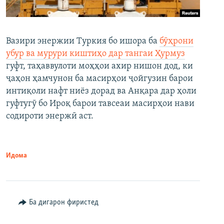
Вазири энержии Туркия бо ишора ба
бӯҳрони
убур ва мурури киштиҳо дар тангаи Ҳурмуз
гуфт, таҳаввулоти моҳҳои ахир нишон дод, ки
ҷаҳон ҳамчунон ба масирҳои ҷойгузин барои
интиқоли нафт ниёз дорад ва Анқара дар ҳоли
гуфтугӯ бо Ироқ барои тавсеаи масирҳои нави
содироти энержӣ аст.
Идома
Ба дигарон фиристед