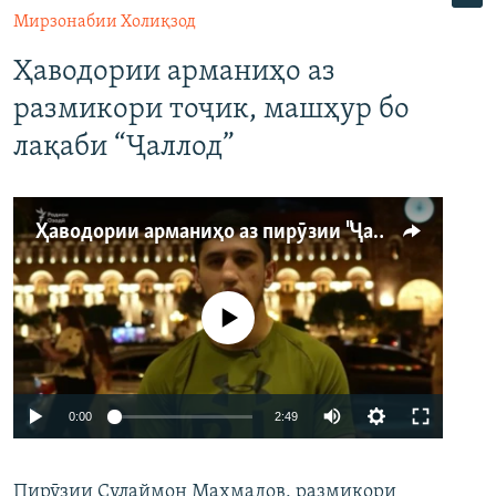
Мирзонабии Холиқзод
Ҳаводории арманиҳо аз
размикори тоҷик, машҳур бо
лақаби “Ҷаллод”
Ҳаводории арманиҳо аз пирӯзии "Ҷаллод"-и тоҷик
Феълан кор намекунад
Auto
0:00
2:49
240p
Пирӯзии Сулаймон Маҳмадов, размикори
360p