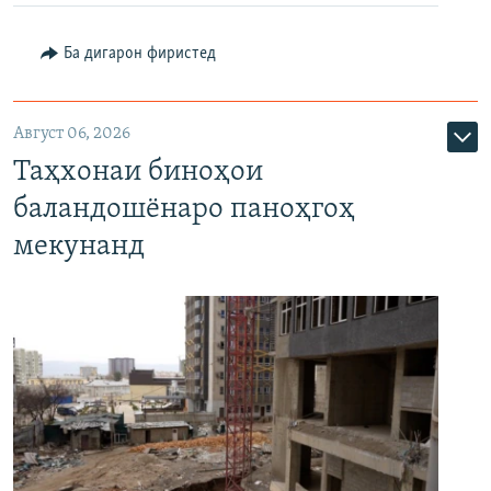
Ба дигарон фиристед
Август 06, 2026
Таҳхонаи биноҳои
баландошёнаро паноҳгоҳ
мекунанд