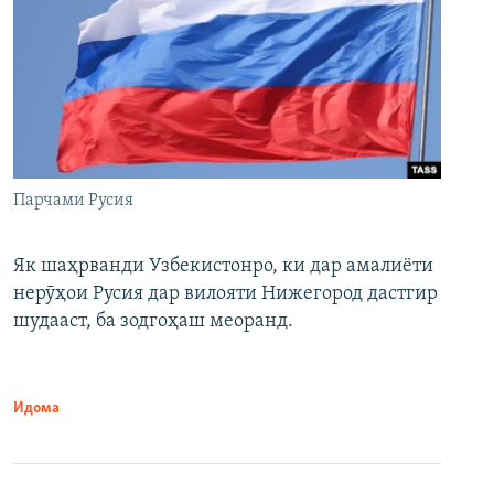
Парчами Русия
Як шаҳрванди Узбекистонро, ки дар амалиёти
нерӯҳои Русия дар вилояти Нижегород дастгир
шудааст, ба зодгоҳаш меоранд.
Идома