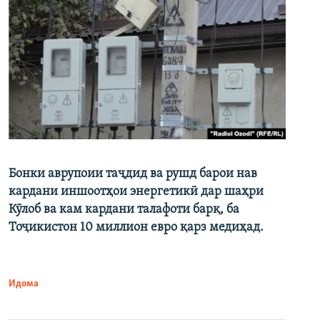
Бонки аврупоии таҷдид ва рушд барои нав
кардани иншоотҳои энергетикӣ дар шаҳри
Кӯлоб ва кам кардани талафоти барқ, ба
Тоҷикистон 10 миллион евро қарз медиҳад.
Идома