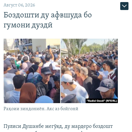
Август 06, 2026
Боздошти ду афвшуда бо
гумони дуздӣ
Раҳоии зиндониён. Акс аз бойгонӣ
Пулиси Душанбе мегӯяд, ду мардеро боздошт