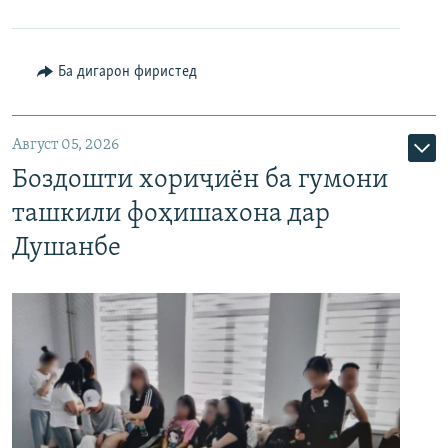
Ба дигарон фиристед
Август 05, 2026
Боздошти хориҷиён ба гумони
ташкили фоҳишахона дар
Душанбе