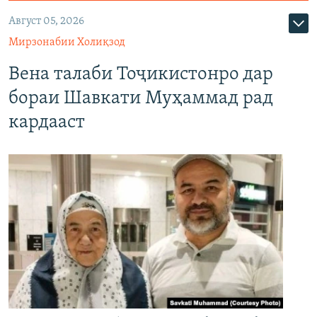
Август 05, 2026
Мирзонабии Холиқзод
Вена талаби Тоҷикистонро дар
бораи Шавкати Муҳаммад рад
кардааст