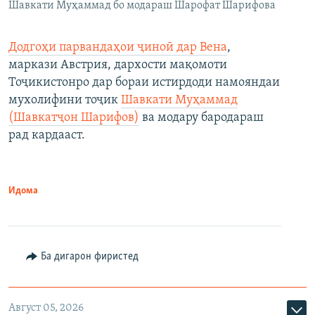
Шавкати Муҳаммад бо модараш Шарофат Шарифова
Додгоҳи парвандаҳои ҷиноӣ дар Вена
,
маркази Австрия, дархости мақомоти
Тоҷикистонро дар бораи истирдоди намояндаи
мухолифини тоҷик
Шавкати Муҳаммад
(Шавкатҷон Шарифов)
ва модару бародараш
рад кардааст.
Идома
Ба дигарон фиристед
Август 05, 2026