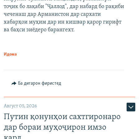
тоҷик бо лақаби "Ҷаллод", дар набард бо рақиби
480p
Auto
240p
360p
480p
чеченаш дар Арманистон дар сархати
720p
хабарҳои муҳим дар ин кишвар қарор гирифт
720p
1080p
ва баҳси зиёдеро барангехт.
1080p
Идома
Ба дигарон фиристед
Август 05, 2026
Путин қонунҳои сахтгиронаро
дар бораи муҳоҷирон имзо
кард