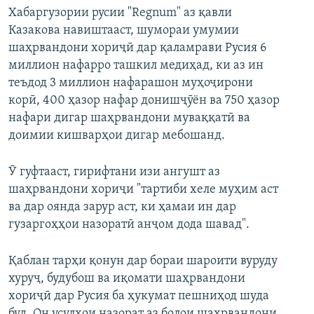
Хабаргузории русии "Regnum" аз қавли
Казакова навиштааст, шумораи умумии
шаҳрвандони хориҷӣ дар қаламрави Русия 6
миллион нафарро ташкил медиҳад, ки аз ин
теъдод 3 миллион нафарашон муҳоҷирони
корӣ, 400 ҳазор нафар донишҷӯён ва 750 ҳазор
нафари дигар шаҳрвандони муваққатӣ ва
доимии кишварҳои дигар мебошанд.
Ӯ гуфтааст, гирифтани изи ангушт аз
шаҳрвандони хориҷи "тартиби хеле муҳим аст
ва дар оянда зарур аст, ки ҳамаи ин дар
гузаргоҳҳои назоратӣ анҷом дода шавад".
Қаблан тарҳи қонун дар бораи шароити вуруду
хуруҷ, будубош ва иқомати шаҳрвандони
хориҷӣ дар Русия ба ҳукумат пешниҳод шуда
буд. Он усулҳои назорат аз болои шаҳрвандони