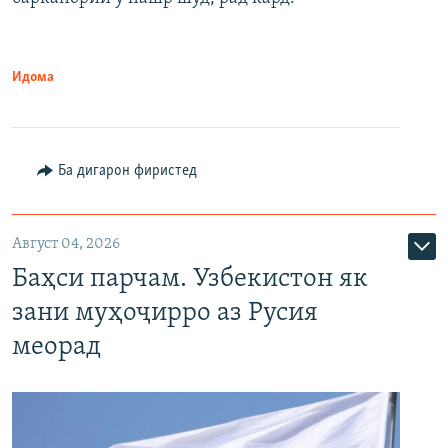
Идома
Ба дигарон фиристед
Август 04, 2026
Баҳси парчам. Узбекистон як
зани муҳоҷирро аз Русия
меорад