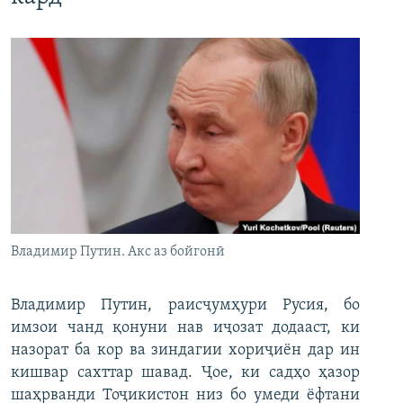
Владимир Путин. Акс аз бойгонӣ
Владимир Путин, раисҷумҳури Русия, бо
имзои чанд қонуни нав иҷозат додааст, ки
назорат ба кор ва зиндагии хориҷиён дар ин
кишвар сахттар шавад. Ҷое, ки садҳо ҳазор
шаҳрванди Тоҷикистон низ бо умеди ёфтани