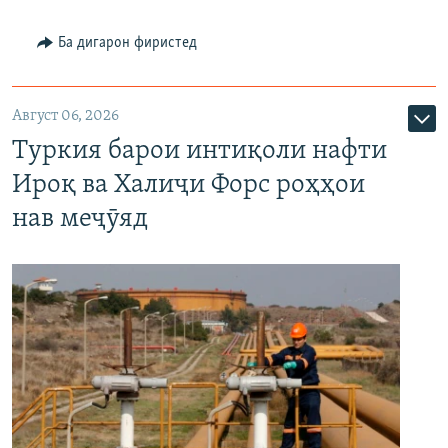
Ба дигарон фиристед
Август 06, 2026
Туркия барои интиқоли нафти
Ироқ ва Халиҷи Форс роҳҳои
нав меҷӯяд