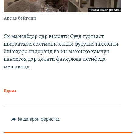
Акс аз бойгонӣ
Як мансабдор дар вилояти Суғд гуфтааст,
ширкатҳои сохтмонӣ ҳаққи фурӯши таҳхонаи
биноҳоро надоранд ва ин маконҳо ҳамчун
паноҳгоҳ дар ҳолати фавқулода истифода
мешаванд.
Идома
Ба дигарон фиристед