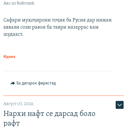
Акс аз бойгонӣ.
Сафари муҳоҷирони тоҷик ба Русия дар нимаи
аввали соли равон ба таври назаррас кам
шудааст.
Идома
Ба дигарон фиристед
Август 07, 2026
Нархи нафт се дарсад боло
рафт