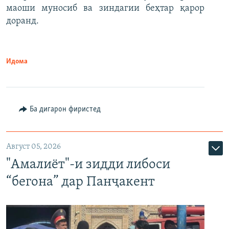
маоши муносиб ва зиндагии беҳтар қарор
доранд.
Идома
Ба дигарон фиристед
Август 05, 2026
"Амалиёт"-и зидди либоси
“бегона” дар Панҷакент