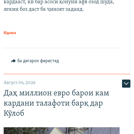
кардааст, ки бар асоси қонуни афв озод шуда,
лекин боз даст ба ҷиноят заданд.
Идома
Ба дигарон фиристед
Август 06, 2026
Даҳ миллион евро барои кам
кардани талафоти барқ дар
Кӯлоб