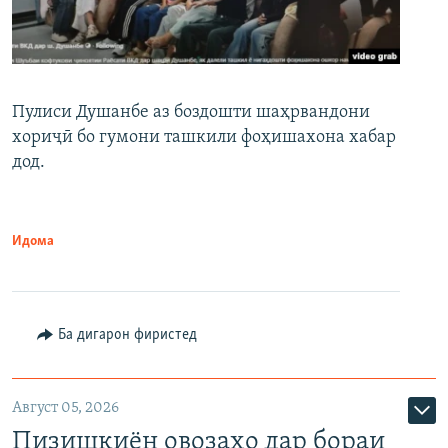
Пулиси Душанбе аз боздошти шаҳрвандони
хориҷӣ бо гумони ташкили фоҳишахона хабар
дод.
Идома
Ба дигарон фиристед
Август 05, 2026
Пизишкиён овозаҳо дар бораи