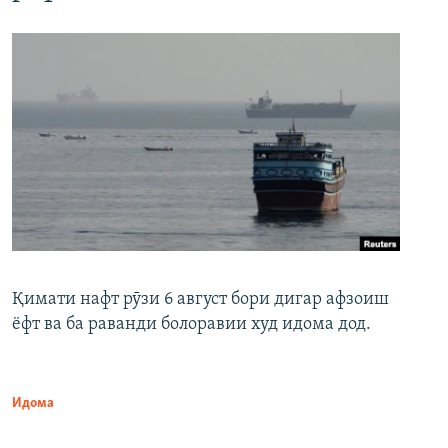
Қимати нафт рӯзи 6 август бори дигар афзоиш
ёфт ва ба раванди болоравии худ идома дод.
Идома