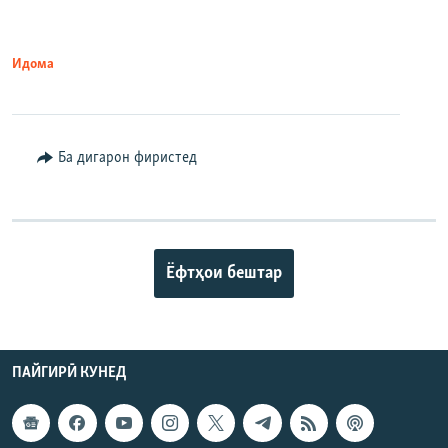
Идома
Ба дигарон фиристед
Ёфтҳои бештар
ПАЙГИРӢ КУНЕД