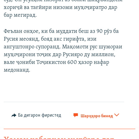
хориҷӣ ва тағйири низоми муҳоҷиратро дар
бар мегирад.
Феълан онҳое, ки ба муддати беш аз 90 рӯз ба
Русия меоянд, бояд акс гирифта, изи
ангуштонро супоранд. Мақомоти рус шумораи
муҳоҷирони тоҷик дар Русияро ду миллион,
вале ҷониби Тоҷикистон 600 ҳазор нафар
медонанд.
Ба дигарон фиристед
Шарҳҳоро бинед