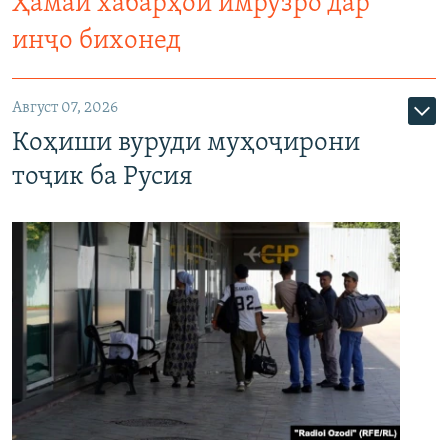
Ҳамаи хабарҳои имрӯзро дар
инҷо бихонед
Август 07, 2026
Коҳиши вуруди муҳоҷирони
тоҷик ба Русия