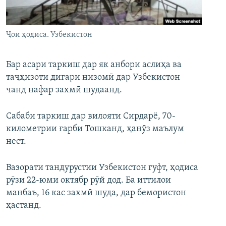
ГУЗОРИШҲОИ РАДИОӢ
Русский
Ҷои ҳодиса. Узбекистон
ПАЙГИРӢ КУНЕД
Бар асари таркиш дар як анбори аслиҳа ва
таҷҳизоти дигари низомӣ дар Узбекистон
чанд нафар захмӣ шудаанд.
Ҳамаи сомонаҳои RFE/RL
Сабаби таркиш дар вилояти Сирдарё, 70-
километрии ғарби Тошканд, ҳанӯз маълум
нест.
Вазорати тандурустии Узбекистон гуфт, ҳодиса
рӯзи 22-юми октябр рӯй дод. Ба иттилои
манбаъ, 16 кас захмӣ шуда, дар бемористон
ҳастанд.