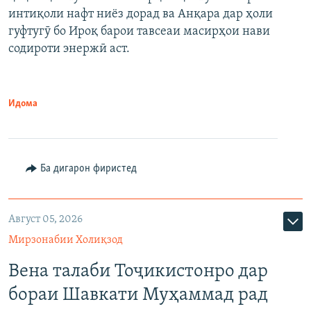
интиқоли нафт ниёз дорад ва Анқара дар ҳоли
гуфтугӯ бо Ироқ барои тавсеаи масирҳои нави
содироти энержӣ аст.
Идома
Ба дигарон фиристед
Август 05, 2026
Мирзонабии Холиқзод
Вена талаби Тоҷикистонро дар
бораи Шавкати Муҳаммад рад