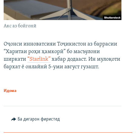
Акс аз бойгонӣ
Оҷонси инноватсияи Тоҷикистон аз баррасии
“Харитаи роҳи ҳамкорӣ” бо масъулони
ширкати
“Starlink”
хабар додааст. Ин мулоқоти
бархат ё онлайнӣ 5-уми август гузашт.
Идома
Ба дигарон фиристед