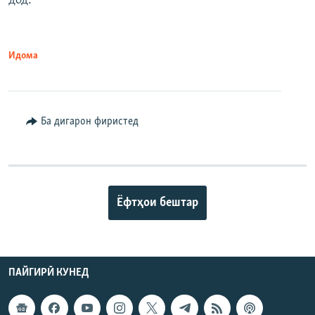
дод.
Идома
Ба дигарон фиристед
Ёфтҳои бештар
ПАЙГИРӢ КУНЕД