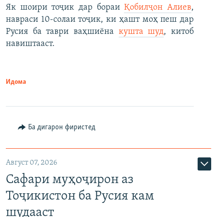
Як шоири тоҷик дар бораи
Қобилҷон Алиев
,
навраси 10-солаи тоҷик, ки ҳашт моҳ пеш дар
Русия ба таври ваҳшиёна
кушта шуд
, китоб
навиштааст.
Идома
Ба дигарон фиристед
Август 07, 2026
Сафари муҳоҷирон аз
Тоҷикистон ба Русия кам
шудааст