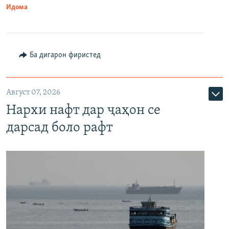
Идома
Ба дигарон фиристед
Август 07, 2026
Нархи нафт дар ҷаҳон се
дарсад боло рафт