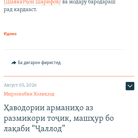
(Шавкатҷон Шарифов)
ва модару бародараш
рад кардааст.
Идома
Ба дигарон фиристед
Август 05, 2026
Мирзонабии Холиқзод
Ҳаводории арманиҳо аз
размикори тоҷик, машҳур бо
лақаби “Ҷаллод”