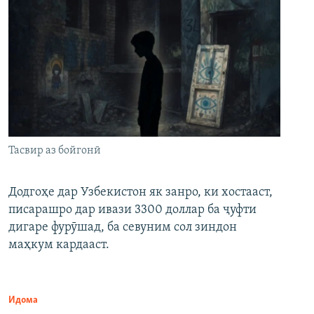
Тасвир аз бойгонӣ
Додгоҳе дар Узбекистон як занро, ки хостааст,
писарашро дар ивази 3300 доллар ба ҷуфти
дигаре фурӯшад, ба севуним сол зиндон
маҳкум кардааст.
Идома