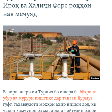
Ироқ ва Халиҷи Форс роҳҳои
нав меҷӯяд
Вазири энержии Туркия бо ишора ба
бӯҳрони
убур ва мурури киштиҳо дар тангаи Ҳурмуз
гуфт, таҳаввулоти моҳҳои ахир нишон дод, ки
ҷаҳон ҳамчунон ба масирҳои ҷойгузин барои