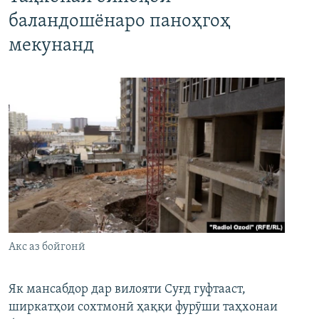
баландошёнаро паноҳгоҳ
мекунанд
Акс аз бойгонӣ
Як мансабдор дар вилояти Суғд гуфтааст,
ширкатҳои сохтмонӣ ҳаққи фурӯши таҳхонаи