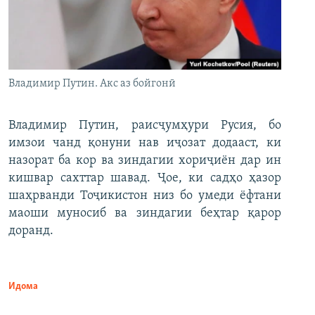
Владимир Путин. Акс аз бойгонӣ
Владимир Путин, раисҷумҳури Русия, бо
имзои чанд қонуни нав иҷозат додааст, ки
назорат ба кор ва зиндагии хориҷиён дар ин
кишвар сахттар шавад. Ҷое, ки садҳо ҳазор
шаҳрванди Тоҷикистон низ бо умеди ёфтани
маоши муносиб ва зиндагии беҳтар қарор
доранд.
Идома