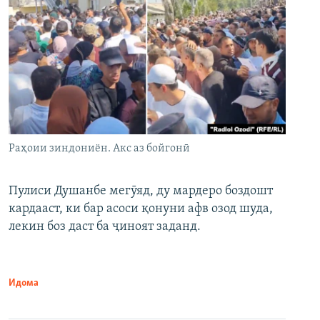
Раҳоии зиндониён. Акс аз бойгонӣ
Пулиси Душанбе мегӯяд, ду мардеро боздошт
кардааст, ки бар асоси қонуни афв озод шуда,
лекин боз даст ба ҷиноят заданд.
Идома