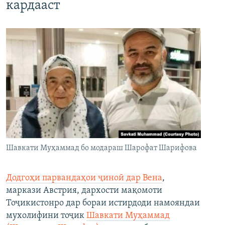
кардааст
Шавкати Муҳаммад бо модараш Шарофат Шарифова
Додгоҳи парвандаҳои ҷиноӣ дар Вена
,
маркази Австрия, дархости мақомоти
Тоҷикистонро дар бораи истирдоди намояндаи
мухолифини тоҷик
Шавкати Муҳаммад