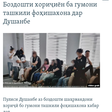
Боздошти хориҷиён ба гумони
ташкили фоҳишахона дар
Душанбе
Пулиси Душанбе аз боздошти шаҳрвандони
хориҷӣ бо гумони ташкили фоҳишахона хабар