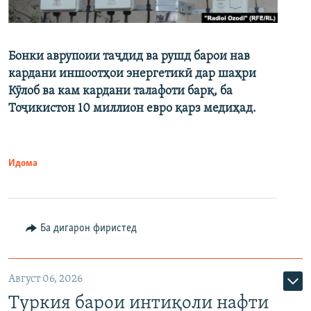
Бонки аврупоии таҷдид ва рушд барои нав
кардани иншоотҳои энергетикӣ дар шаҳри
Кӯлоб ва кам кардани талафоти барқ, ба
Тоҷикистон 10 миллион евро қарз медиҳад.
Идома
Ба дигарон фиристед
Август 06, 2026
Туркия барои интиқоли нафти