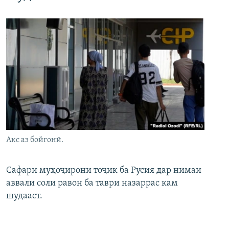
Акс аз бойгонӣ.
Сафари муҳоҷирони тоҷик ба Русия дар нимаи
аввали соли равон ба таври назаррас кам
шудааст.