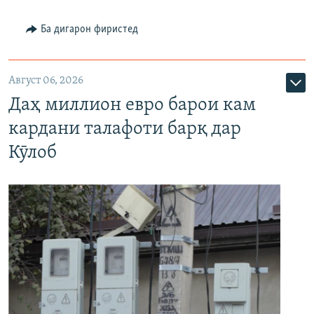
Ба дигарон фиристед
Август 06, 2026
Даҳ миллион евро барои кам
кардани талафоти барқ дар
Кӯлоб