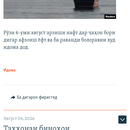
Рӯзи 6-уми август арзиши нафт дар ҷаҳон бори
дигар афзоиш ёфт ва ба раванди болоравии худ
идома дод.
Идома
Ба дигарон фиристед
Август 06, 2026
Таҳхонаи биноҳои