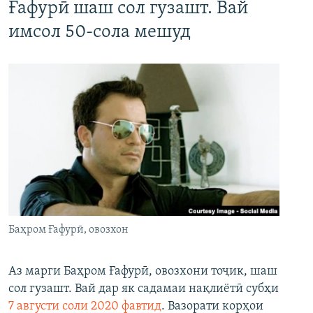
Ғафурӣ шаш сол гузашт. Вай
имсол 50-сола мешуд
Баҳром Ғафурӣ, овозхон
Аз марги Баҳром Ғафурӣ, овозхони тоҷик, шаш
сол гузашт. Вай дар як садамаи нақлиётӣ субҳи
7 августи соли 2020 фавтид
. Вазорати корҳои