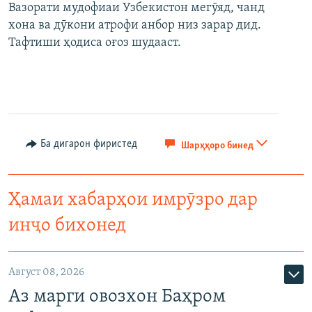
Вазорати мудофиаи Узбекистон мегӯяд, чанд
хона ва дӯкони атрофи анбор низ зарар дид.
Тафтиши ҳодиса оғоз шудааст.
Ба дигарон фиристед
Шарҳҳоро бинед
Ҳамаи хабарҳои имрӯзро дар
инҷо бихонед
Август 08, 2026
Аз марги овозхон Баҳром