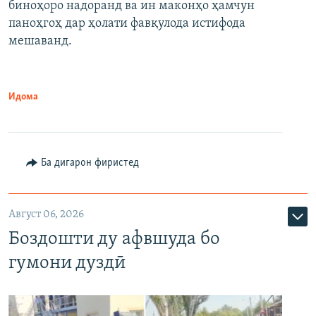
биноҳоро надоранд ва ин маконҳо ҳамчун
паноҳгоҳ дар ҳолати фавқулода истифода
мешаванд.
Идома
Ба дигарон фиристед
Август 06, 2026
Боздошти ду афвшуда бо
гумони дуздӣ