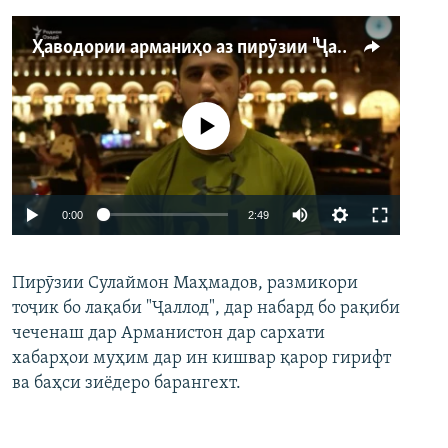
Ҳаводории арманиҳо аз пирӯзии "Ҷаллод"-и тоҷик
Феълан кор намекунад
Auto
0:00
2:49
240p
Пирӯзии Сулаймон Маҳмадов, размикори
360p
тоҷик бо лақаби "Ҷаллод", дар набард бо рақиби
480p
Auto
240p
360p
480p
чеченаш дар Арманистон дар сархати
720p
хабарҳои муҳим дар ин кишвар қарор гирифт
720p
1080p
ва баҳси зиёдеро барангехт.
1080p