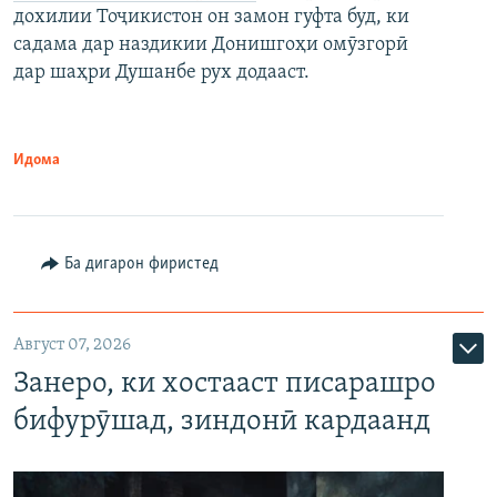
дохилии Тоҷикистон он замон гуфта буд, ки
садама дар наздикии Донишгоҳи омӯзгорӣ
дар шаҳри Душанбе рух додааст.
Идома
Ба дигарон фиристед
Август 07, 2026
Занеро, ки хостааст писарашро
бифурӯшад, зиндонӣ кардаанд