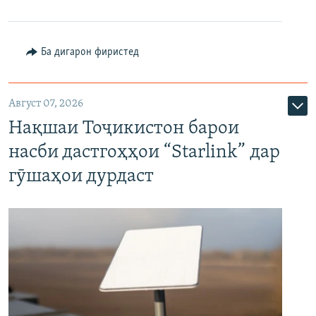
Ба дигарон фиристед
Август 07, 2026
Нақшаи Тоҷикистон барои
насби дастгоҳҳои “Starlink” дар
гӯшаҳои дурдаст