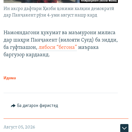
Ин аксро дафтари Ҳизби ҳокими халқии демократӣ
дар Панҷакент рӯзи 4-уми август нашр кард
Намояндагони ҳукумат ва маъмурони милиса
дар шаҳри Панҷакент (вилояти Суғд) ба зидди,
ба гуфтаашон,
либоси “бегона”
маърака
баргузор кардаанд.
Идома
Ба дигарон фиристед
Август 05, 2026