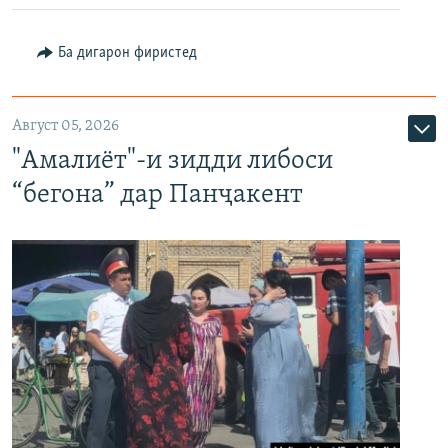
Ба дигарон фиристед
Август 05, 2026
"Амалиёт"-и зидди либоси
“бегона” дар Панҷакент