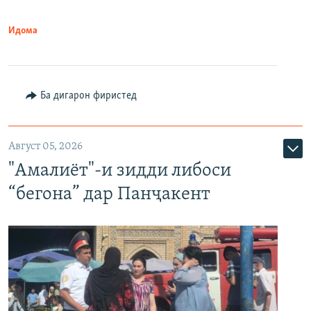
Идома
Ба дигарон фиристед
Август 05, 2026
"Амалиёт"-и зидди либоси
“бегона” дар Панҷакент