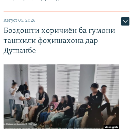
Август 05, 2026
Боздошти хориҷиён ба гумони
ташкили фоҳишахона дар
Душанбе