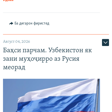
Идома
Ба дигарон фиристед
Август 04, 2026
Баҳси парчам. Узбекистон як
зани муҳоҷирро аз Русия
меорад