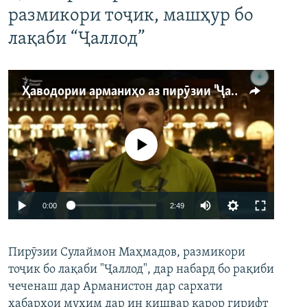
размикори тоҷик, машҳур бо
лақаби “Ҷаллод”
Ҳаводории арманиҳо аз пирӯзии "Ҷаллод"-и тоҷик
Феълан кор намекунад
Auto
0:00
2:49
240p
Пирӯзии Сулаймон Маҳмадов, размикори
360p
тоҷик бо лақаби "Ҷаллод", дар набард бо рақиби
480p
Auto
240p
360p
480p
чеченаш дар Арманистон дар сархати
720p
хабарҳои муҳим дар ин кишвар қарор гирифт