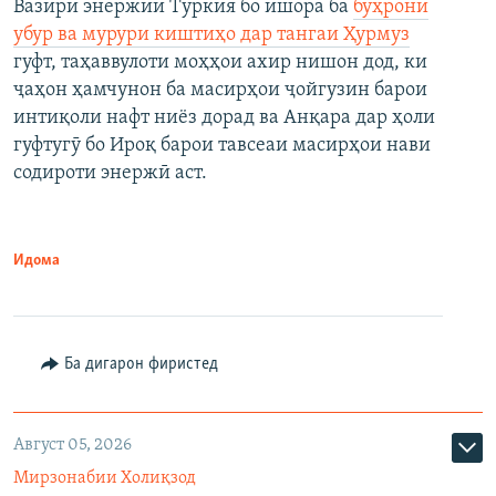
Вазири энержии Туркия бо ишора ба
бӯҳрони
убур ва мурури киштиҳо дар тангаи Ҳурмуз
гуфт, таҳаввулоти моҳҳои ахир нишон дод, ки
ҷаҳон ҳамчунон ба масирҳои ҷойгузин барои
интиқоли нафт ниёз дорад ва Анқара дар ҳоли
гуфтугӯ бо Ироқ барои тавсеаи масирҳои нави
содироти энержӣ аст.
Идома
Ба дигарон фиристед
Август 05, 2026
Мирзонабии Холиқзод