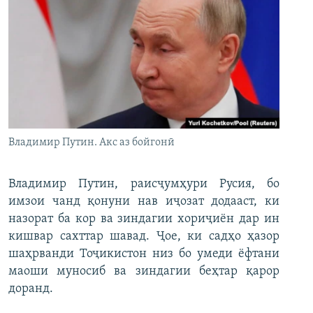
Владимир Путин. Акс аз бойгонӣ
Владимир Путин, раисҷумҳури Русия, бо
имзои чанд қонуни нав иҷозат додааст, ки
назорат ба кор ва зиндагии хориҷиён дар ин
кишвар сахттар шавад. Ҷое, ки садҳо ҳазор
шаҳрванди Тоҷикистон низ бо умеди ёфтани
маоши муносиб ва зиндагии беҳтар қарор
доранд.