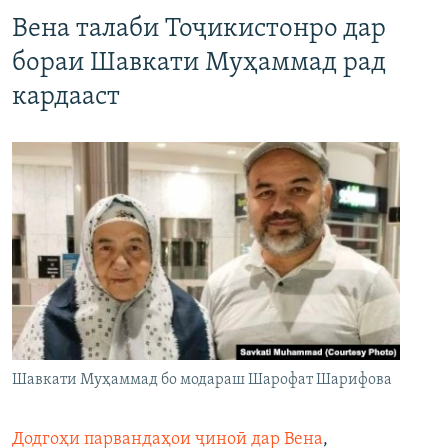
Вена талаби Тоҷикистонро дар
бораи Шавкати Муҳаммад рад
кардааст
Шавкати Муҳаммад бо модараш Шарофат Шарифова
Додгоҳи парвандаҳои ҷиноӣ дар Вена
,