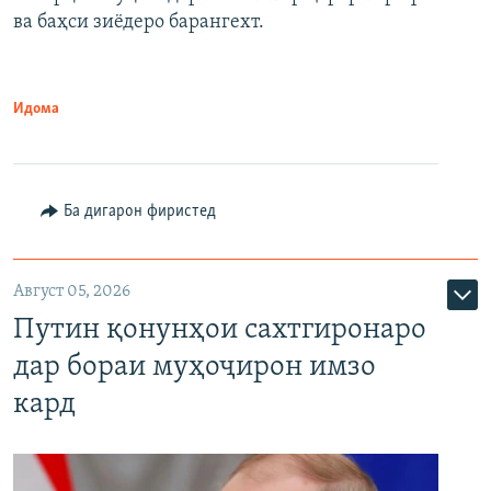
720p
1080p
ва баҳси зиёдеро барангехт.
1080p
Идома
Ба дигарон фиристед
Август 05, 2026
Путин қонунҳои сахтгиронаро
дар бораи муҳоҷирон имзо
кард