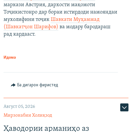
маркази Австрия, дархости мақомоти
Тоҷикистонро дар бораи истирдоди намояндаи
мухолифини тоҷик
Шавкати Муҳаммад
(Шавкатҷон Шарифов)
ва модару бародараш
рад кардааст.
Идома
Ба дигарон фиристед
Август 05, 2026
Мирзонабии Холиқзод
Ҳаводории арманиҳо аз