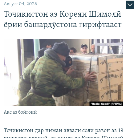
Август 04, 2026
Тоҷикистон аз Кореяи Шимолӣ
ёрии башардӯстона гирифтааст
Акс аз бойгонӣ
Тоҷикистон дар нимаи аввали соли равон аз 19