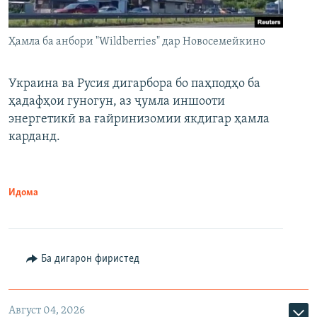
Ҳамла ба анбори "Wildberries" дар Новосемейкино
Украина ва Русия дигарбора бо паҳподҳо ба
ҳадафҳои гуногун, аз ҷумла иншооти
энергетикӣ ва ғайринизомии якдигар ҳамла
карданд.
Идома
Ба дигарон фиристед
Август 04, 2026