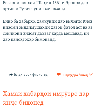
Бесарнишонҳои "Шаҳид-136"-и Эронро дар
артиши Русия чунин меноманд.
Бино ба хабарҳо, ҳамчунин дар вилояти Киев
низоми зиддимушакии ҳавоӣ фаъол аст ва аз
сокинони вилоят даъват карда мешавад, ки
дар паноҳгоҳҳо бимонанд.
Ба дигарон фиристед
Шарҳҳоро бинед
Ҳамаи хабарҳои имрӯзро дар
инҷо бихонед