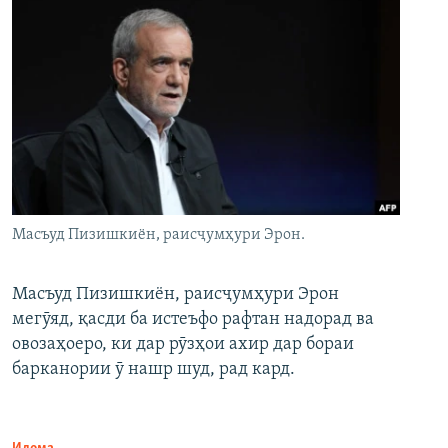
Масъуд Пизишкиён, раисҷумҳури Эрон.
Масъуд Пизишкиён, раисҷумҳури Эрон
мегӯяд, қасди ба истеъфо рафтан надорад ва
овозаҳоеро, ки дар рӯзҳои ахир дар бораи
барканории ӯ нашр шуд, рад кард.