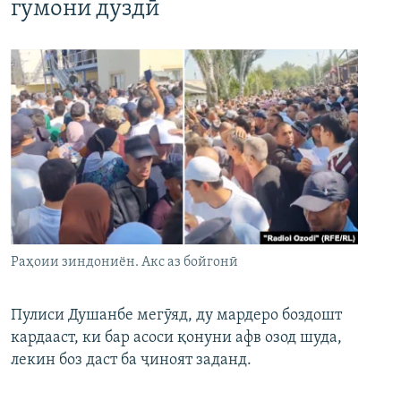
гумони дуздӣ
Раҳоии зиндониён. Акс аз бойгонӣ
Пулиси Душанбе мегӯяд, ду мардеро боздошт
кардааст, ки бар асоси қонуни афв озод шуда,
лекин боз даст ба ҷиноят заданд.