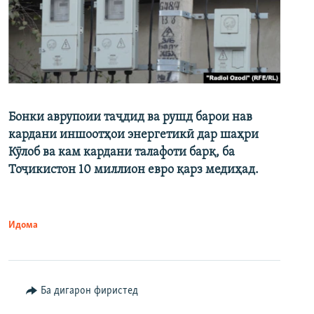
Бонки аврупоии таҷдид ва рушд барои нав
кардани иншоотҳои энергетикӣ дар шаҳри
Кӯлоб ва кам кардани талафоти барқ, ба
Тоҷикистон 10 миллион евро қарз медиҳад.
Идома
Ба дигарон фиристед