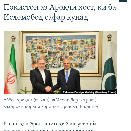
Покистон аз Ароқчӣ хост, ки ба
Исломобод сафар кунад
Аббос Ароқчӣ (аз чап) ва Исҳоқ Дор (аз рост),
вазирони корҳои хориҷии Эрон ва Покистон.
Расонаҳои Эрон шомгоҳи 3 август хабар