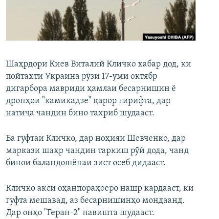
ГУЗОРИШҲОИ РАДИОӢ
Русский
ПАЙГИРӢ КУНЕД
Шаҳрдори Киев Виталий Кличко хабар дод, ки
пойтахти Украина рӯзи 17-уми октябр
дигарбора мавриди ҳамлаи бесарнишин ё
дронҳои "камикадзе" қарор гирифта, дар
Ҳамаи сомонаҳои RFE/RL
натиҷа чандин бино тахриб шудааст.
Ба гуфтаи Кличко, дар ноҳияи Шевченко, дар
маркази шаҳр чандин таркиш рӯй дода, чанд
бинои баландошёнаи зист осеб дидааст.
Кличко акси оҳанпораҳоеро нашр кардааст, ки
гуфта мешавад, аз бесарнишинҳо мондаанд.
Дар онҳо "Геран-2" навишта шудааст.