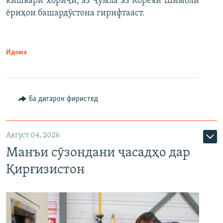
кишвари хориҷӣ, аз ҷумла аз Кореяи Шимолӣ
ёриҳои башардӯстона гирифтааст.
Идома
Ба дигарон фиристед
Август 04, 2026
Манъи сӯзондани ҷасадҳо дар
Қирғизистон