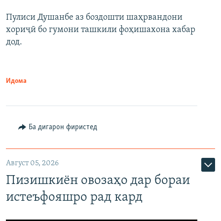
Пулиси Душанбе аз боздошти шаҳрвандони
хориҷӣ бо гумони ташкили фоҳишахона хабар
дод.
Идома
Ба дигарон фиристед
Август 05, 2026
Пизишкиён овозаҳо дар бораи
истеъфояшро рад кард