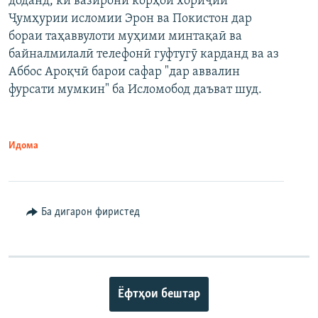
доданд, ки вазирони корҳои хориҷии
Ҷумҳурии исломии Эрон ва Покистон дар
бораи таҳаввулоти муҳими минтақаӣ ва
байналмилалӣ телефонӣ гуфтугӯ карданд ва аз
Аббос Ароқчӣ барои сафар "дар аввалин
фурсати мумкин" ба Исломобод даъват шуд.
Идома
Ба дигарон фиристед
Ёфтҳои бештар