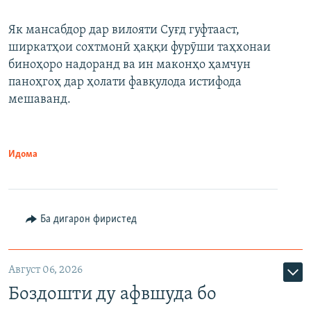
Як мансабдор дар вилояти Суғд гуфтааст,
ширкатҳои сохтмонӣ ҳаққи фурӯши таҳхонаи
биноҳоро надоранд ва ин маконҳо ҳамчун
паноҳгоҳ дар ҳолати фавқулода истифода
мешаванд.
Идома
Ба дигарон фиристед
Август 06, 2026
Боздошти ду афвшуда бо