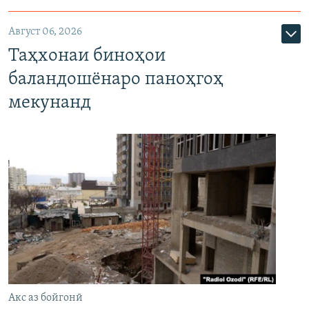
Август 06, 2026
Таҳхонаи биноҳои
баландошёнаро паноҳгоҳ
мекунанд
Акс аз бойгонӣ