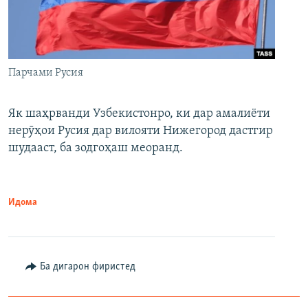
Парчами Русия
Як шаҳрванди Узбекистонро, ки дар амалиёти
нерӯҳои Русия дар вилояти Нижегород дастгир
шудааст, ба зодгоҳаш меоранд.
Идома
Ба дигарон фиристед