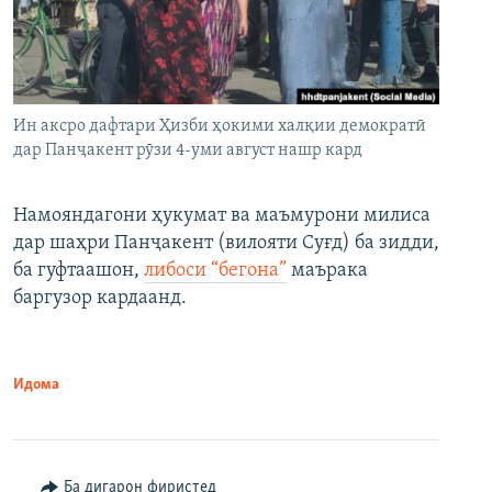
Ин аксро дафтари Ҳизби ҳокими халқии демократӣ
дар Панҷакент рӯзи 4-уми август нашр кард
Намояндагони ҳукумат ва маъмурони милиса
дар шаҳри Панҷакент (вилояти Суғд) ба зидди,
ба гуфтаашон,
либоси “бегона”
маърака
баргузор кардаанд.
Идома
Ба дигарон фиристед