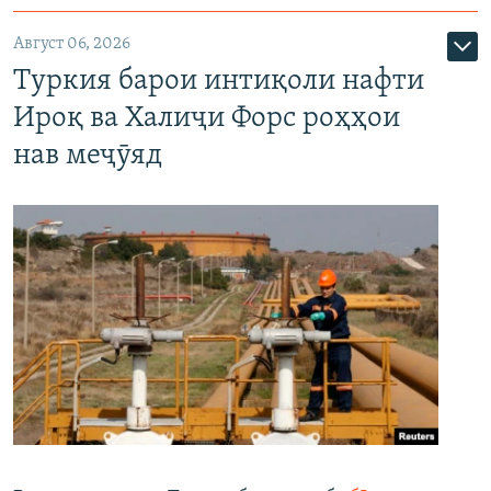
Август 06, 2026
Туркия барои интиқоли нафти
Ироқ ва Халиҷи Форс роҳҳои
нав меҷӯяд