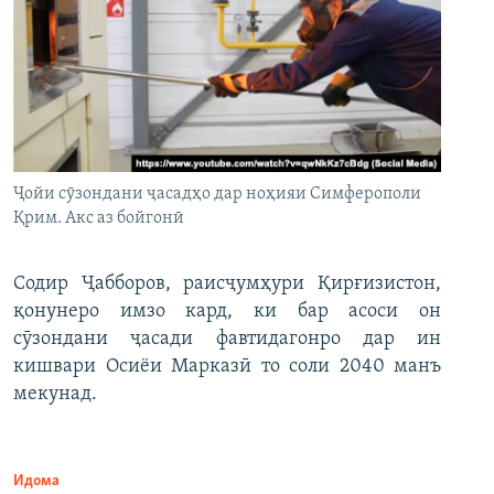
Ҷойи сӯзондани ҷасадҳо дар ноҳияи Симферополи
Қрим. Акс аз бойгонӣ
Содир Ҷабборов, раисҷумҳури Қирғизистон,
қонунеро имзо кард, ки бар асоси он
сӯзондани ҷасади фавтидагонро дар ин
кишвари Осиёи Марказӣ то соли 2040 манъ
мекунад.
Идома