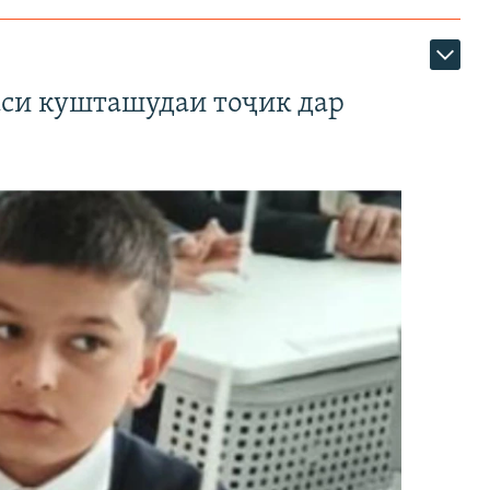
аси кушташудаи тоҷик дар