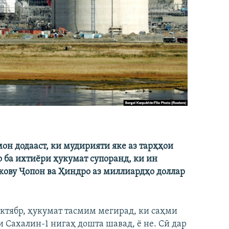
он додааст, ки мудирияти яке аз тарҳҳои
 ба ихтиёри ҳукумат супоранд, ки ин
ову Ҷопон ва Ҳиндро аз миллиардҳо доллар
октябр, ҳукумат тасмим мегирад, ки саҳми
Сахалин-1 нигаҳ дошта шавад, ё не. Сӣ дар