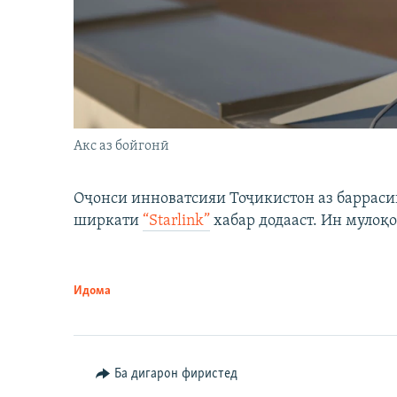
Акс аз бойгонӣ
Оҷонси инноватсияи Тоҷикистон аз барраси
ширкати
“Starlink”
хабар додааст. Ин мулоқо
Идома
Ба дигарон фиристед