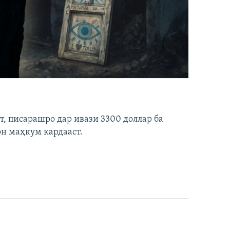
ст, писарашро дар ивази 3300 доллар ба
он маҳкум кардааст.