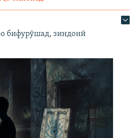
ро бифурӯшад, зиндонӣ