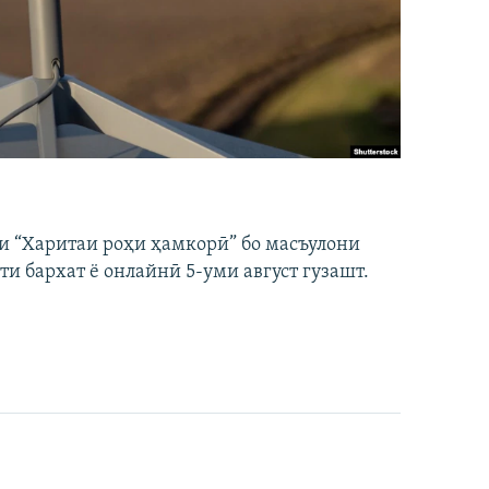
и “Харитаи роҳи ҳамкорӣ” бо масъулони
ти бархат ё онлайнӣ 5-уми август гузашт.