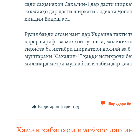
сади саҳмияҳои Сахалин-1 дар дасти ширка
саҳмияҳо дар дасти ширкати Содекои Ҷопон
ҳиндии Видеш аст.
Русия баъди оғози ҷанг дар Украина таҳти
қарор гирифт ва моҳҳои гузашта, моликият
гирифта ба ихтиёри ширкатҳои дохилӣ ва ё
муштараки “Сахалин-1” ҳаққи истихроҷи беш
миллиард метри мукааб гази табиӣ дар қала
Шарҳҳоро би
Ба дигарон фиристед
Ҳамаи хабарҳои имрӯзро дар и