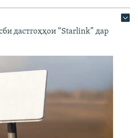
би дастгоҳҳои “Starlink” дар