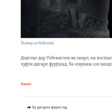
Тасвир аз бойгонӣ
Додгоҳе дар Узбекистон як занро, ки хостаа
ҷуфти дигаре фурӯшад, ба севуним сол зинд
Идома
Ба дигарон фиристед