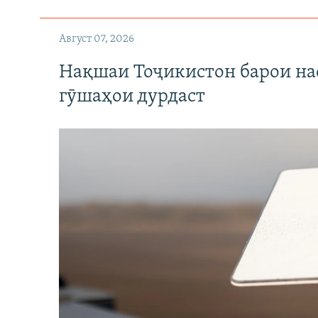
Август 07, 2026
Нақшаи Тоҷикистон барои нас
гӯшаҳои дурдаст