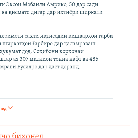
ти Эксон Мобайли Амрико, 50 дар сади
 ва қисмате дигар дар ихтиёри ширкати
 таҳримоти сахти иқтисодии кишварҳои ғарбӣ
и ширкатҳои Ғарбиро дар қаламраваш
 ҳукумат дод. Соҳибони корхонаи
тар аз 307 миллион тонна нафт ва 485
мрави Русияро дар даст доранд.
нед
нҷо бихонед