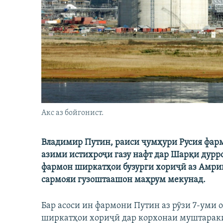
ГУЗОРИШҲОИ РАДИОӢ
Акс аз бойгонист.
Владимир Путин, раиси ҷумҳури Русия фарм
азими истихроҷи газу нафт дар Шарқи дурро
фармон ширкатҳои бузурги хориҷӣ аз Амрик
сармояи гузоштаашон маҳрум мекунад.
Бар асоси ин фармони Путин аз рӯзи 7-уми 
ширкатҳои хориҷӣ дар корхонаи муштараки 