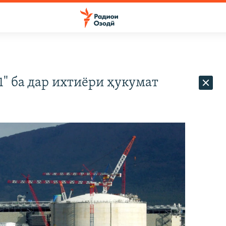
1" ба дар ихтиёри ҳукумат