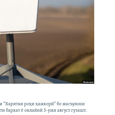
и “Харитаи роҳи ҳамкорӣ” бо масъулони
ти бархат ё онлайнӣ 5-уми август гузашт.