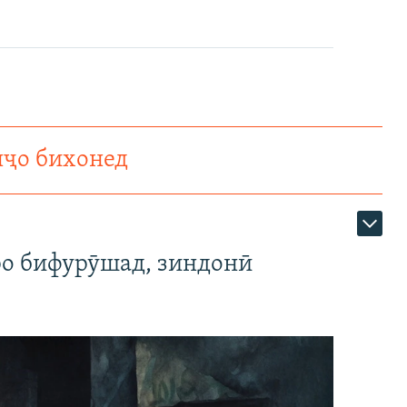
нҷо бихонед
ро бифурӯшад, зиндонӣ