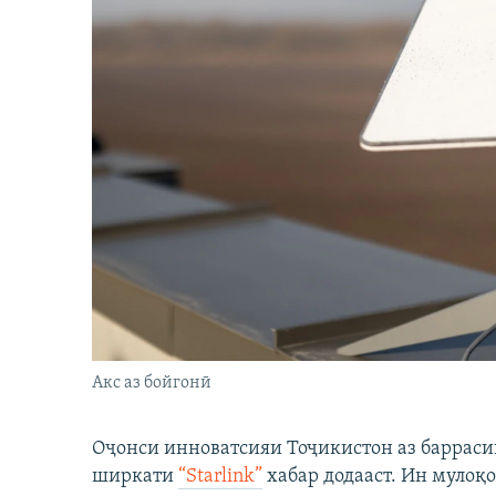
Акс аз бойгонӣ
Оҷонси инноватсияи Тоҷикистон аз барраси
ширкати
“Starlink”
хабар додааст. Ин мулоқо