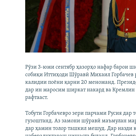
ГУЗОРИШҲОИ РАДИОӢ
Рӯзи 3-юми сентябр ҳазорҳо нафар барои ш
собиқи Иттиҳоди Шӯравӣ Михаил Горбачев р
калидии поёни қарни 20 меноманд. Прези
дар ин маросим ширкат накард ва Кремлин 
рафтааст.
Тобути Горбачевро зери парчами Русия дар
гузоштанд. Аз замони шӯравӣ маъмулан мар
дар ҳамин толор ташкил мешуд. Дар назди 