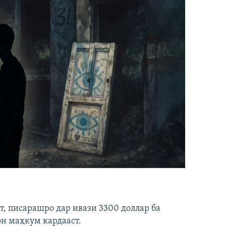
ст, писарашро дар ивази 3300 доллар ба
он маҳкум кардааст.