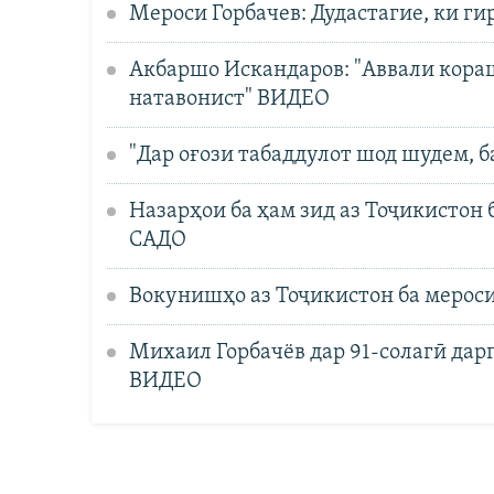
Мероси Горбачев: Дудастагие, ки ги
Акбаршо Искандаров: "Аввали кораш 
натавонист" ВИДЕО
"Дар оғози табаддулот шод шудем, 
Назарҳои ба ҳам зид аз Тоҷикистон 
САДО
Вокунишҳо аз Тоҷикистон ба мерос
Михаил Горбачёв дар 91-солагӣ дар
ВИДЕО