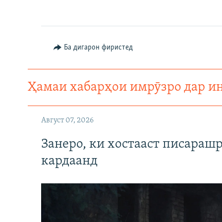
Ба дигарон фиристед
Ҳамаи хабарҳои имрӯзро дар и
Август 07, 2026
Занеро, ки хостааст писараш
кардаанд