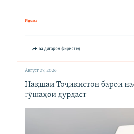
Идома
Ба дигарон фиристед
Август 07, 2026
Нақшаи Тоҷикистон барои нас
гӯшаҳои дурдаст