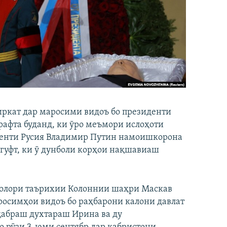
иркат дар маросими видоъ бо президенти
афта буданд, ки ӯро меъмори ислоҳоти
денти Русия Владимир Путин намоишкорона
гуфт, ки ӯ дунболи корҳои нақшавиаш
 толори таърихии Колоннии шаҳри Маскав
осимҳои видоъ бо раҳбарони калони давлат
қабраш духтараш Ирина ва ду