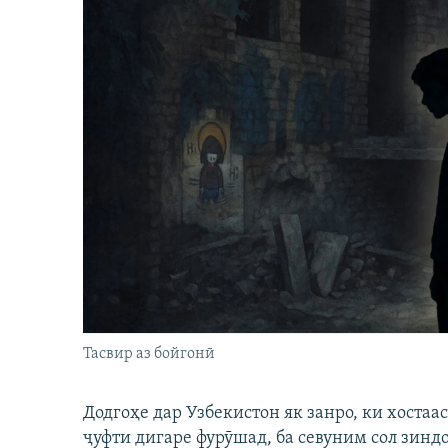
Тасвир аз бойгонӣ
Додгоҳе дар Узбекистон як занро, ки хостаа
ҷуфти дигаре фурӯшад, ба севуним сол зинд