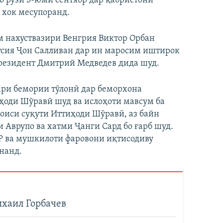
о рӯзи 3-юми сентябр дар қабристони
 хок месупоранд.
м нахуствазири Венгрия Виктор Орбан
усия Ҷон Салливан дар ин маросим иштирок
президент Дмитрий Медведев дида шуд.
сари бемории тӯлонӣ дар беморхона
иҳоди Шӯравӣ шуд ва ислоҳоти мавсум ба
боиси суқути Иттиҳоди Шӯравӣ, аз байн
 Аврупо ва хатми Ҷанги Сард бо ғарб шуд.
 ва мушкилоти фаровони иқтисодиву
нанд.
хаил Горбачев