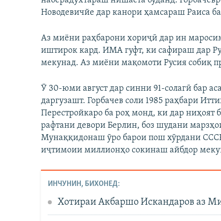
наберадухтараш нишаста буданд. Горбачевр
Новодевичйе дар канори ҳамсараш Раиса ба
Аз миёни раҳбарони хориҷӣ дар ин мароси
иштирок кард. ИМА гуфт, ки сафираш дар Р
мекунад. Аз миёни мақомоти Русия собиқ 
Ӯ 30-юми август дар синни 91-солагӣ бар а
даргузашт. Горбачев соли 1985 раҳбари Итт
Перестройкаро ба роҳ монд, ки дар ниҳоят 
рафтани девори Берлин, боз шудани марзҳои
Мунаққидонаш ӯро барои пош хӯрдани СССР
иҷтимоии миллионҳо сокинаш айбдор меку
ИНЧУНИН, БИХОНЕД:
Хотираи Акбаршо Искандаров аз Ми