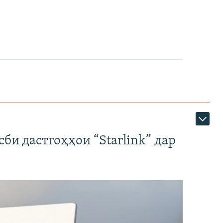
би дастгоҳҳои “Starlink” дар