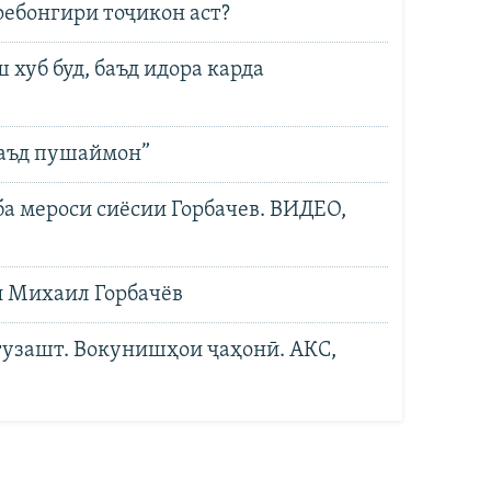
ребонгири тоҷикон аст?
хуб буд, баъд идора карда
баъд пушаймон”
ба мероси сиёсии Горбачев. ВИДЕО,
и Михаил Горбачёв
гузашт. Вокунишҳои ҷаҳонӣ. АКС,