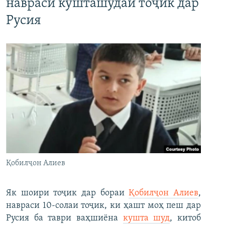
навраси кушташудаи тоҷик дар
Русия
Қобилҷон Алиев
Як шоири тоҷик дар бораи
Қобилҷон Алиев
,
навраси 10-солаи тоҷик, ки ҳашт моҳ пеш дар
Русия ба таври ваҳшиёна
кушта шуд
, китоб