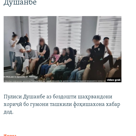
Душанбе
Пулиси Душанбе аз боздошти шаҳрвандони
хориҷӣ бо гумони ташкили фоҳишахона хабар
дод.