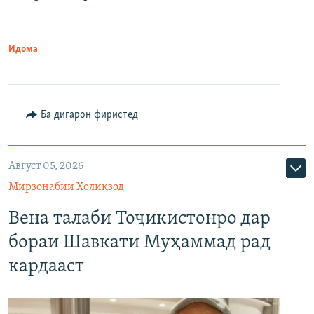
Идома
Ба дигарон фиристед
Август 05, 2026
Мирзонабии Холиқзод
Вена талаби Тоҷикистонро дар
бораи Шавкати Муҳаммад рад
кардааст