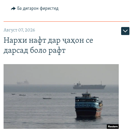
Ба дигарон фиристед
Август 07, 2026
Нархи нафт дар ҷаҳон се
дарсад боло рафт