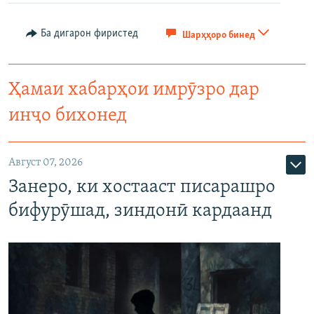
Ба дигарон фиристед
Шарҳҳоро бинед
Ҳамаи хабарҳои имрӯзро дар
инҷо бихонед
Август 07, 2026
Занеро, ки хостааст писарашро
бифурӯшад, зиндонӣ кардаанд