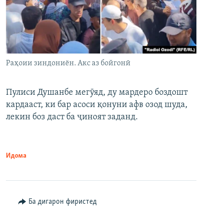
Раҳоии зиндониён. Акс аз бойгонӣ
Пулиси Душанбе мегӯяд, ду мардеро боздошт
кардааст, ки бар асоси қонуни афв озод шуда,
лекин боз даст ба ҷиноят заданд.
Идома
Ба дигарон фиристед