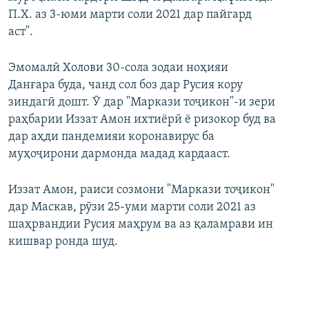
П.Х. аз 3-юми марти соли 2021 дар пайгард
аст".
Эмомалӣ Холови 30-сола зодаи ноҳияи
Данғара буда, чанд сол боз дар Русия кору
зиндагӣ дошт. Ӯ дар "Маркази тоҷикон"-и зери
раҳбарии Иззат Амон ихтиёрӣ ё ризокор буд ва
дар аҳди пандемияи коронавирус ба
муҳоҷирони дармонда мадад кардааст.
Иззат Амон, раиси созмони "Маркази тоҷикон"
дар Маскав, рӯзи 25-уми марти соли 2021 аз
шаҳрвандии Русия маҳрум ва аз қаламрави ин
кишвар ронда шуд.