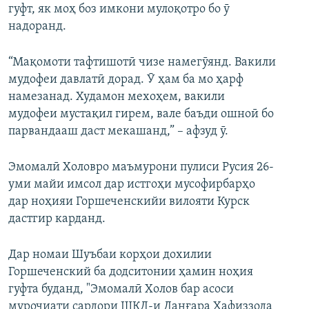
гуфт, як моҳ боз имкони мулоқотро бо ӯ
надоранд.
“Мақомоти тафтишотӣ чизе намегӯянд. Вакили
мудофеи давлатӣ дорад. Ӯ ҳам ба мо ҳарф
намезанад. Худамон мехоҳем, вакили
мудофеи мустақил гирем, вале баъди ошноӣ бо
парвандааш даст мекашанд,” – афзуд ӯ.
Эмомалӣ Холовро маъмурони пулиси Русия 26-
уми майи имсол дар истгоҳи мусофирбарҳо
дар ноҳияи Горшеченскийи вилояти Курск
дастгир карданд.
Дар номаи Шуъбаи корҳои дохилии
Горшеченский ба додситонии ҳамин ноҳия
гуфта буданд, "Эмомалӣ Холов бар асоси
муроҷиати сардори ШКД-и Данғара Ҳафиззода