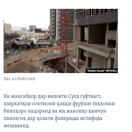
Акс аз бойгонӣ
Як мансабдор дар вилояти Суғд гуфтааст,
ширкатҳои сохтмонӣ ҳаққи фурӯши таҳхонаи
биноҳоро надоранд ва ин маконҳо ҳамчун
паноҳгоҳ дар ҳолати фавқулода истифода
мешаванд.