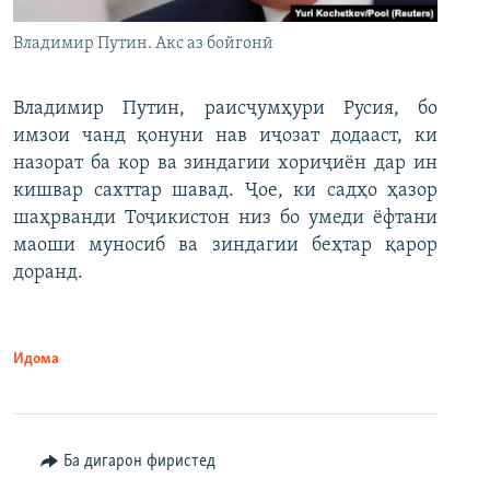
Владимир Путин. Акс аз бойгонӣ
Владимир Путин, раисҷумҳури Русия, бо
имзои чанд қонуни нав иҷозат додааст, ки
назорат ба кор ва зиндагии хориҷиён дар ин
кишвар сахттар шавад. Ҷое, ки садҳо ҳазор
шаҳрванди Тоҷикистон низ бо умеди ёфтани
маоши муносиб ва зиндагии беҳтар қарор
доранд.
Идома
Ба дигарон фиристед