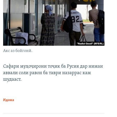
Акс аз бойгонӣ.
Сафари муҳоҷирони тоҷик ба Русия дар нимаи
аввали соли равон ба таври назаррас кам
шудааст.
Идома