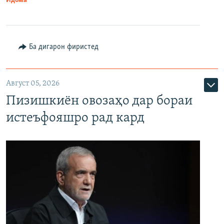
Идома
Ба дигарон фиристед
Август 05, 2026
Пизишкиён овозаҳо дар бораи
истеъфояшро рад кард