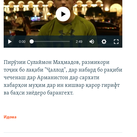
Феълан кор намекунад
Auto
0:00
2:49
240p
Пирӯзии Сулаймон Маҳмадов, размикори
360p
тоҷик бо лақаби "Ҷаллод", дар набард бо рақиби
480p
Auto
240p
360p
480p
чеченаш дар Арманистон дар сархати
720p
хабарҳои муҳим дар ин кишвар қарор гирифт
720p
1080p
ва баҳси зиёдеро барангехт.
1080p
Идома