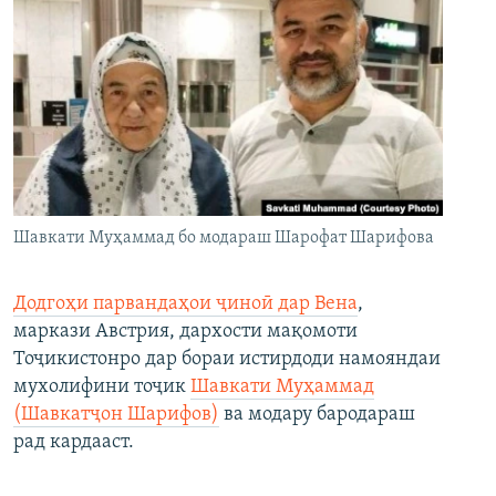
Шавкати Муҳаммад бо модараш Шарофат Шарифова
Додгоҳи парвандаҳои ҷиноӣ дар Вена
,
маркази Австрия, дархости мақомоти
Тоҷикистонро дар бораи истирдоди намояндаи
мухолифини тоҷик
Шавкати Муҳаммад
(Шавкатҷон Шарифов)
ва модару бародараш
рад кардааст.