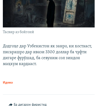
Тасвир аз бойгонӣ
Додгоҳе дар Узбекистон як занро, ки хостааст,
писарашро дар ивази 3300 доллар ба ҷуфти
дигаре фурӯшад, ба севуним сол зиндон
маҳкум кардааст.
Идома
Ба дигарон фиристед