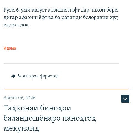
Рӯзи 6-уми август арзиши нафт дар ҷаҳон бори
дигар афзоиш ёфт ва ба раванди болоравии худ
идома дод.
Идома
Ба дигарон фиристед
Август 06, 2026
Таҳхонаи биноҳои
баландошёнаро паноҳгоҳ
мекунанд