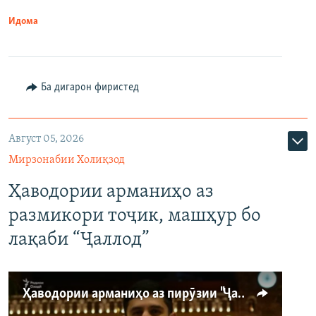
Идома
Ба дигарон фиристед
Август 05, 2026
Мирзонабии Холиқзод
Ҳаводории арманиҳо аз
размикори тоҷик, машҳур бо
лақаби “Ҷаллод”
Ҳаводории арманиҳо аз пирӯзии "Ҷаллод"-и тоҷик