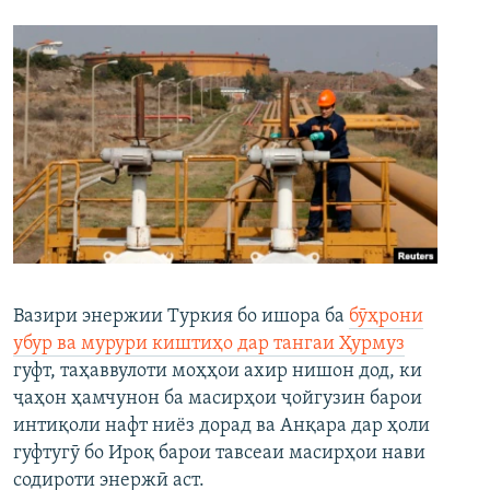
Вазири энержии Туркия бо ишора ба
бӯҳрони
убур ва мурури киштиҳо дар тангаи Ҳурмуз
гуфт, таҳаввулоти моҳҳои ахир нишон дод, ки
ҷаҳон ҳамчунон ба масирҳои ҷойгузин барои
интиқоли нафт ниёз дорад ва Анқара дар ҳоли
гуфтугӯ бо Ироқ барои тавсеаи масирҳои нави
содироти энержӣ аст.