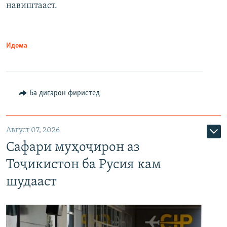
навиштааст.
Идома
Ба дигарон фиристед
Август 07, 2026
Сафари муҳоҷирон аз
Тоҷикистон ба Русия кам
шудааст