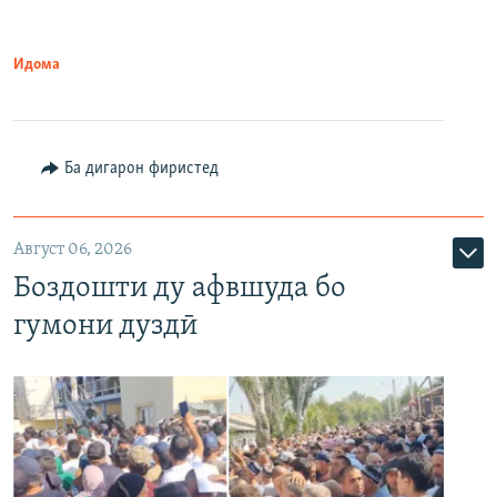
Идома
Ба дигарон фиристед
Август 06, 2026
Боздошти ду афвшуда бо
гумони дуздӣ