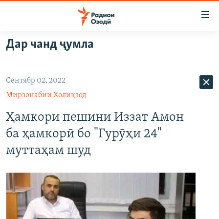
Пайвандҳои
дастрасӣ
Ҷаҳиш
Дар чанд ҷумла
ба
ГӮШАҲО
мояи
ГАПИ ОЗОД
СИЁСАТ
аслӣ
Сентябр 02, 2022
РӮЗГОРИ МУҲОҶИР
Ҷаҳиш
ИҚТИСОД
Мирзонабии Холиқзод
ба
САЛОМ, ХОҲАР
ҶОМЕА
феҳристи
Ҳамкори пешини Иззат Амон
ТАҲҚИҚОТ
ҚАЗИЯИ "КРОКУС"
аслӣ
ба ҳамкорӣ бо "Гурӯҳи 24"
Ҷаҳиш
ҶАНГ ДАР УКРАИНА
ОСИЁИ МАРКАЗӢ
муттаҳам шуд
ба
НАЗАРИ МАРДУМ
ФАРҲАНГ
ҷустор
ЧАНДРАСОНАӢ
МЕҲМОНИ ОЗОДӢ
БЛОГИСТОН
РӮЙХАТҲО
ВАРЗИШ
ОЗОДӢ ОНЛАЙН
ВИДЕО
КИТОБҲОИ ОЗОДӢ
НИГОРИСТОН