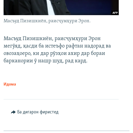
Масъуд Пизишкиён, раисҷумҳури Эрон.
Масъуд Пизишкиён, раисҷумҳури Эрон
мегӯяд, қасди ба истеъфо рафтан надорад ва
овозаҳоеро, ки дар рӯзҳои ахир дар бораи
барканории ӯ нашр шуд, рад кард.
Идома
Ба дигарон фиристед