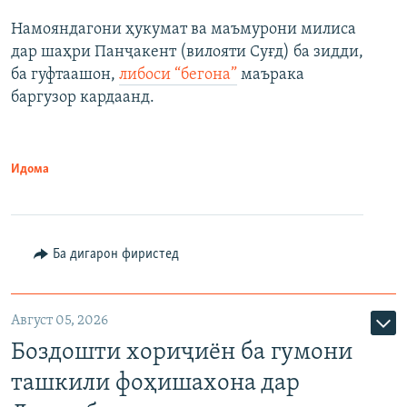
Намояндагони ҳукумат ва маъмурони милиса
дар шаҳри Панҷакент (вилояти Суғд) ба зидди,
ба гуфтаашон,
либоси “бегона”
маърака
баргузор кардаанд.
Идома
Ба дигарон фиристед
Август 05, 2026
Боздошти хориҷиён ба гумони
ташкили фоҳишахона дар