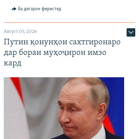
Ба дигарон фиристед
Август 05, 2026
Путин қонунҳои сахтгиронаро
дар бораи муҳоҷирон имзо
кард