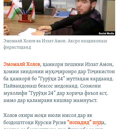
ГУЗОРИШҲОИ РАДИОӢ
Русский
ПАЙГИРӢ КУНЕД
Эмомалӣ Холов ва Иззат Амон. Аксро наздиконаш
фиристоданд
Эмомалӣ Холов
, ҳамкори пешини Иззат Амон,
Ҳамаи сомонаҳои RFE/RL
ҳомии зиндонии муҳоҷиронро дар Тоҷикистон
ба ҳамкорӣ бо “Гурӯҳи 24” муттаҳам кардаанд.
Пайвандонаш беасос медонанд. Созмони
мухолифи “Гурӯҳи 24” дар хориҷа фаъол аст,
аммо дар қаламрави кишвар мамнуъст.
Холов охири моҳи июли имсол дар як
боздоштгоҳи Курски Русия
“нопадид” шуд
а,