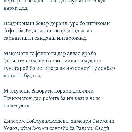
дертар аз боздоштгоҳе дар Душанбе аз худ
дарак дод.
Наздиконаш бовар доранд, ӯро бо иттиҳоми
бофта ба Тоҷикистон овардаанд ва аз
сарнавишти ояндааш нигаронанд.
Мақомоти тафтишотӣ дар аввал ӯро ба
“даъвати оммавӣ барои амалӣ намудани
тундгароӣ бо истифода аз интернет” гумонбар
дониста буданд.
Масъулони Вазорати корҳои дохилии
Тоҷикистон дар робита ба ин қазия чизе
намегӯянд.
Дилором Боймуҳаммедова, ҳамсари Эмомалӣ
Холов, рӯзи 2-юми сентябр ба Радиои Озодӣ