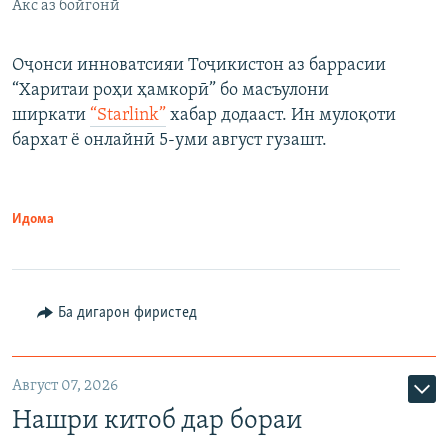
Акс аз бойгонӣ
Оҷонси инноватсияи Тоҷикистон аз баррасии
“Харитаи роҳи ҳамкорӣ” бо масъулони
ширкати
“Starlink”
хабар додааст. Ин мулоқоти
бархат ё онлайнӣ 5-уми август гузашт.
Идома
Ба дигарон фиристед
Август 07, 2026
Нашри китоб дар бораи