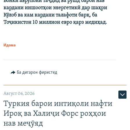
Бонки аврупоии таҷдид ва рушд барои нав
кардани иншоотҳои энергетикӣ дар шаҳри
Кӯлоб ва кам кардани талафоти барқ, ба
Тоҷикистон 10 миллион евро қарз медиҳад.
Идома
Ба дигарон фиристед
Август 06, 2026
Туркия барои интиқоли нафти
Ироқ ва Халиҷи Форс роҳҳои
нав меҷӯяд