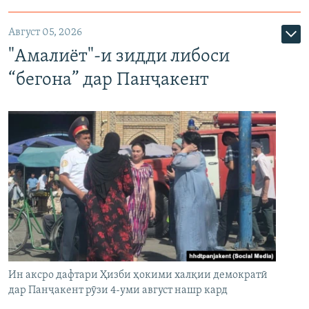
Август 05, 2026
"Амалиёт"-и зидди либоси
“бегона” дар Панҷакент
Ин аксро дафтари Ҳизби ҳокими халқии демократӣ
дар Панҷакент рӯзи 4-уми август нашр кард