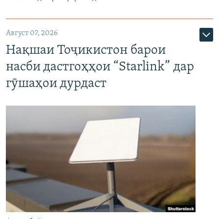
Август 07, 2026
Нақшаи Тоҷикистон барои
насби дастгоҳҳои “Starlink” дар
гӯшаҳои дурдаст