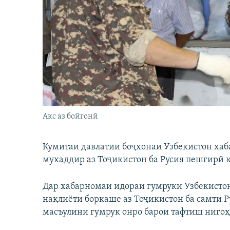
ГУЗОРИШҲОИ РАДИОӢ
Акс аз бойгонӣ
Кумитаи давлатии боҷхонаи Узбекистон хаб
мухаддир аз Тоҷикистон ба Русия пешгирӣ к
Дар хабарномаи идораи гумруки Узбекистон
нақлиёти боркаше аз Тоҷикистон ба самти Ру
масъулини гумрук онро барои тафтиш нигоҳ