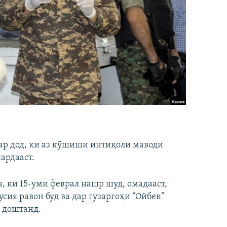
ар дод, ки аз кӯшиши интиқоли маводи
ардааст.
, ки 15-уми феврал нашр шуд, омадааст,
сия равон буд ва дар гузаргоҳи “Ойбек”
 доштанд.