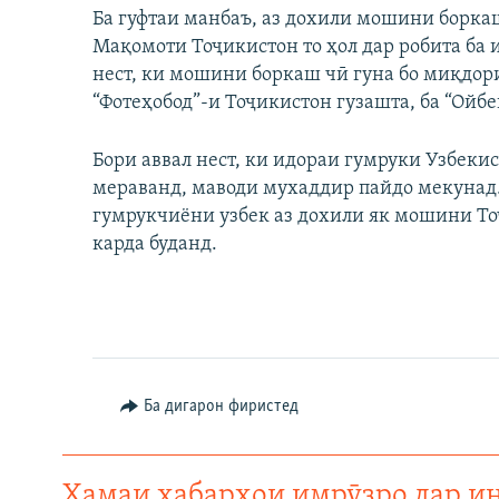
Ба гуфтаи манбаъ, аз дохили мошини борка
Мақомоти Тоҷикистон то ҳол дар робита ба 
нест, ки мошини боркаш чӣ гуна бо миқдори
“Фотеҳобод”-и Тоҷикистон гузашта, ба “Ойбе
Бори аввал нест, ки идораи гумруки Узбекис
мераванд, маводи мухаддир пайдо мекунад.
гумрукчиёни узбек аз дохили як мошини То
карда буданд.
Ба дигарон фиристед
Ҳамаи хабарҳои имрӯзро дар и