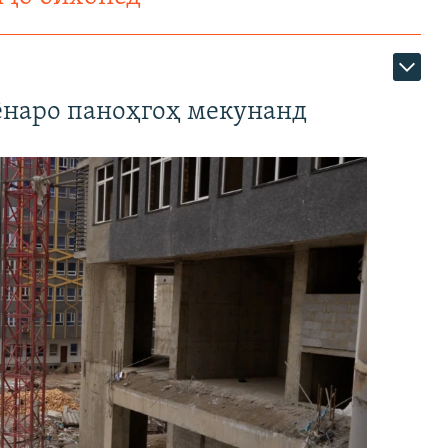
наро паноҳгоҳ мекунанд