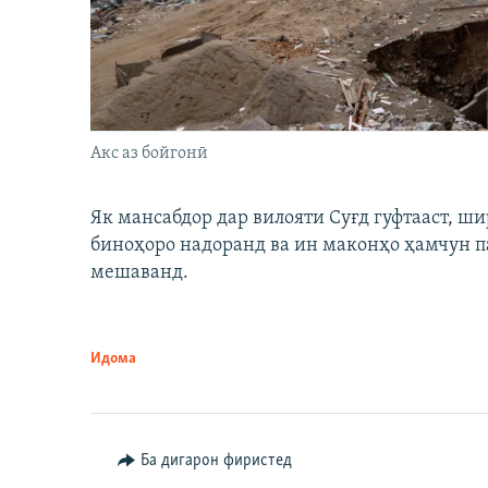
Акс аз бойгонӣ
Як мансабдор дар вилояти Суғд гуфтааст, 
биноҳоро надоранд ва ин маконҳо ҳамчун п
мешаванд.
Идома
Ба дигарон фиристед