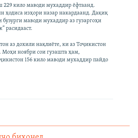
ш 229 кило маводи мухаддир ёфтаанд.
ин ҳодиса изҳори назар накардаанд. Дақиқ
 бузурги маводи мухаддир аз гузаргоҳи
к” расидааст.
тон аз дохили нақлиёте, ки аз Тоҷикистон
 Моҳи ноябри сои гузашта ҳам,
ҷикистон 156 кило маводи мухаддир пайдо
нҷо бихонед