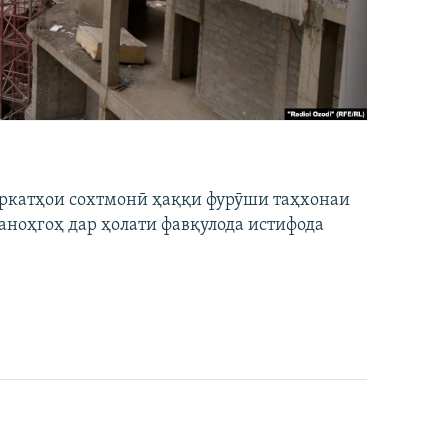
ширкатҳои сохтмонӣ ҳаққи фурӯши таҳхонаи
аноҳгоҳ дар ҳолати фавқулода истифода