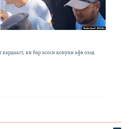
кардааст, ки бар асоси қонуни афв озод