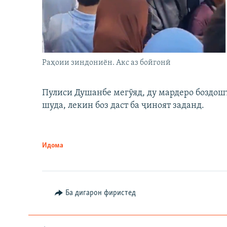
Раҳоии зиндониён. Акс аз бойгонӣ
Пулиси Душанбе мегӯяд, ду мардеро боздошт 
шуда, лекин боз даст ба ҷиноят заданд.
Идома
Ба дигарон фиристед