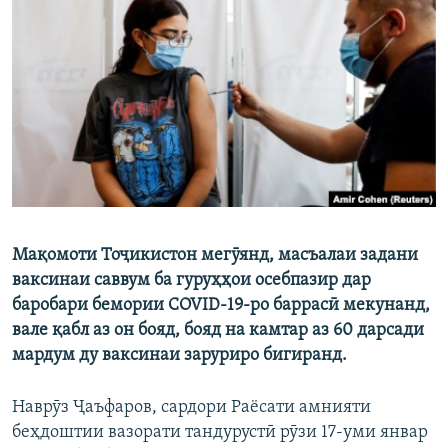
ГУЗОРИШҲОИ РАДИОӢ
Русский
ПАЙГИРӢ КУНЕД
Ҳамаи сомонаҳои RFE/RL
Мақомоти Тоҷикистон мегӯянд, масъалаи задани
ваксинаи саввум ба гуруҳҳои осебпазир дар
баробари бемории COVID-19-ро баррасӣ мекунанд,
вале қабл аз он бояд, бояд на камтар аз 60 дарсади
мардум ду ваксинаи заруриро бигиранд.
Наврӯз Ҷаъфаров, сардори Раёсати амнияти
беҳдоштии вазорати тандурустӣ рӯзи 17-уми январ