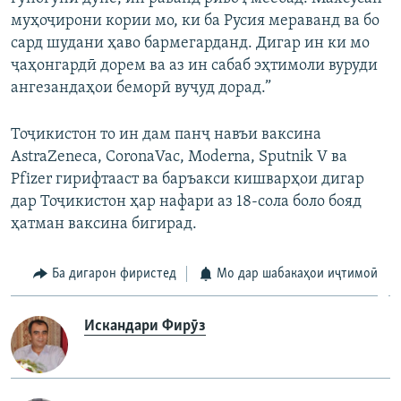
муҳоҷирони кории мо, ки ба Русия мераванд ва бо
сард шудани ҳаво бармегарданд. Дигар ин ки мо
ҷаҳонгардӣ дорем ва аз ин сабаб эҳтимоли вуруди
ангезандаҳои беморӣ вуҷуд дорад.”
Тоҷикистон то ин дам панҷ навъи ваксина
AstraZeneca, CoronaVac, Moderna, Sputnik V ва
Pfizer гирифтааст ва баръакси кишварҳои дигар
дар Тоҷикистон ҳар нафари аз 18-сола боло бояд
ҳатман ваксина бигирад.
Ба дигарон фиристед
Мо дар шабакаҳои иҷтимоӣ
Искандари Фирӯз