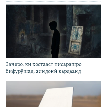
Занеро, ки хостааст писарашро
бифурӯшад, зиндонӣ кардаанд