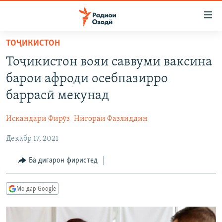
Пайвандҳои
дастрасӣ
Ҷаҳиш
ТОҶИКИСТОН
ба
ГӮШАҲО
Тоҷикистон вояи саввуми ваксина
мояи
ГАПИ ОЗОД
СИЁСАТ
аслӣ
барои афроди осебпазирро
РӮЗГОРИ МУҲОҶИР
Ҷаҳиш
ИҚТИСОД
баррасӣ мекунад
ба
САЛОМ, ХОҲАР
ҶОМЕА
феҳристи
Искандари Фирӯз
Нигораи Фазлиддин
ТАҲҚИҚОТ
ҚАЗИЯИ "КРОКУС"
аслӣ
Ҷаҳиш
Декабр 17, 2021
ҶАНГ ДАР УКРАИНА
ОСИЁИ МАРКАЗӢ
ба
НАЗАРИ МАРДУМ
ФАРҲАНГ
Ба дигарон фиристед
ҷустор
ЧАНДРАСОНАӢ
МЕҲМОНИ ОЗОДӢ
БЛОГИСТОН
Мо дар Google
РӮЙХАТҲО
ВАРЗИШ
ОЗОДӢ ОНЛАЙН
ВИДЕО
КИТОБҲОИ ОЗОДӢ
НИГОРИСТОН