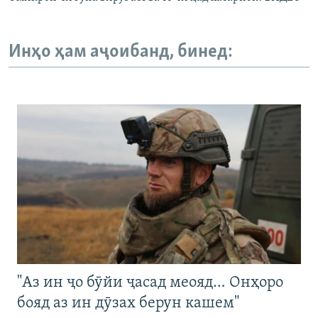
Инҳо ҳам аҷоибанд, бинед:
"Аз ин ҷо бӯйи ҷасад меояд… Онҳоро
бояд аз ин дӯзах берун кашем"