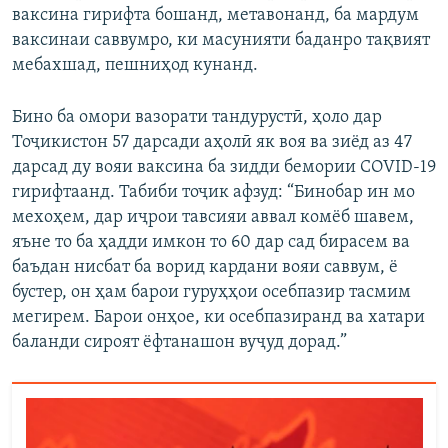
ваксина гирифта бошанд, метавонанд, ба мардум
ваксинаи саввумро, ки масунияти баданро тақвият
мебахшад, пешниҳод кунанд.
Бино ба омори вазорати тандурустӣ, ҳоло дар
Тоҷикистон 57 дарсади аҳолӣ як воя ва зиёд аз 47
дарсад ду вояи ваксина ба зидди бемории СОVID-19
гирифтаанд. Табиби тоҷик афзуд: “Бинобар ин мо
мехоҳем, дар иҷрои тавсияи аввал комёб шавем,
яъне то ба ҳадди имкон то 60 дар сад бирасем ва
баъдан нисбат ба ворид кардани вояи саввум, ё
бустер, он ҳам барои гуруҳҳои осебпазир тасмим
мегирем. Барои онҳое, ки осебпазиранд ва хатари
баланди сироят ёфтанашон вуҷуд дорад.”