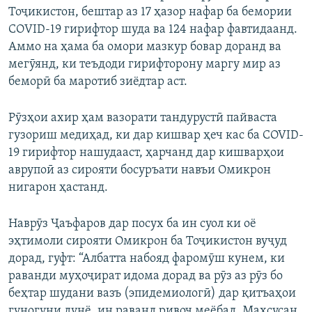
Тоҷикистон, бештар аз 17 ҳазор нафар ба бемории
СОVID-19 гирифтор шуда ва 124 нафар фавтидаанд.
Аммо на ҳама ба омори мазкур бовар доранд ва
мегӯянд, ки теъдоди гирифторону маргу мир аз
беморӣ ба маротиб зиёдтар аст.
Рӯзҳои ахир ҳам вазорати тандурустӣ пайваста
гузориш медиҳад, ки дар кишвар ҳеч кас ба СOVID-
19 гирифтор нашудааст, ҳарчанд дар кишварҳои
аврупоӣ аз сирояти босуръати навъи Омикрон
нигарон ҳастанд.
Наврӯз Ҷаъфаров дар посух ба ин суол ки оё
эҳтимоли сирояти Омикрон ба Тоҷикистон вуҷуд
дорад, гуфт: “Албатта набояд фаромӯш кунем, ки
раванди муҳоҷират идома дорад ва рӯз аз рӯз бо
беҳтар шудани вазъ (эпидемиологӣ) дар қитъаҳои
гуногуни дунё, ин раванд ривоҷ меёбад. Махсусан