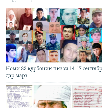
Номи 83 қурбонии низои 14-17 сентябр
дар марз