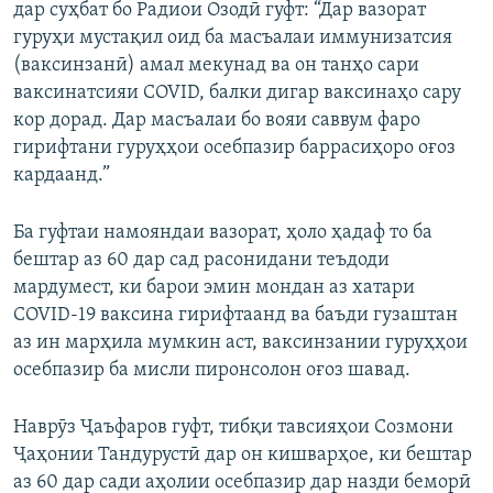
дар суҳбат бо Радиои Озодӣ гуфт: “Дар вазорат
гуруҳи мустақил оид ба масъалаи иммунизатсия
(ваксинзанӣ) амал мекунад ва он танҳо сари
ваксинатсияи COVID, балки дигар ваксинаҳо сару
кор дорад. Дар масъалаи бо вояи саввум фаро
гирифтани гуруҳҳои осебпазир баррасиҳоро оғоз
кардаанд.”
Ба гуфтаи намояндаи вазорат, ҳоло ҳадаф то ба
бештар аз 60 дар сад расонидани теъдоди
мардумест, ки барои эмин мондан аз хатари
СOVID-19 ваксина гирифтаанд ва баъди гузаштан
аз ин марҳила мумкин аст, ваксинзании гуруҳҳои
осебпазир ба мисли пиронсолон оғоз шавад.
Наврӯз Ҷаъфаров гуфт, тибқи тавсияҳои Созмони
Ҷаҳонии Тандурустӣ дар он кишварҳое, ки бештар
аз 60 дар сади аҳолии осебпазир дар назди беморӣ