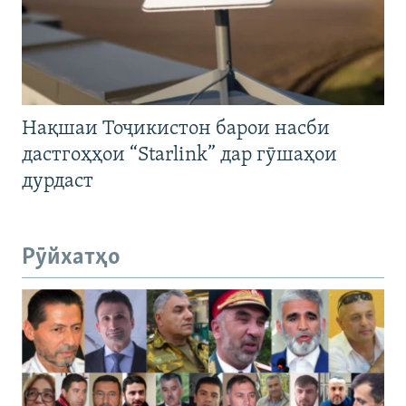
Нақшаи Тоҷикистон барои насби
дастгоҳҳои “Starlink” дар гӯшаҳои
дурдаст
Рӯйхатҳо