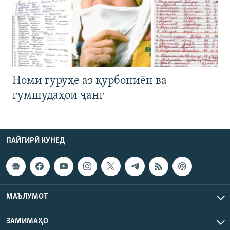
Номи гуруҳе аз қурбониён ва
гумшудаҳои ҷанг
ПАЙГИРӢ КУНЕД
МАЪЛУМОТ
ЗАМИМАҲО