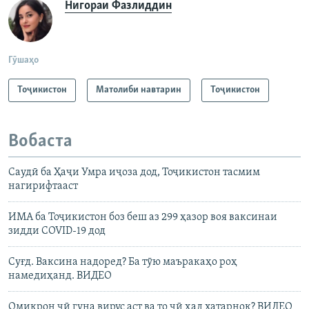
Нигораи Фазлиддин
Гӯшаҳо
Тоҷикистон
Матолиби навтарин
Тоҷикистон
Вобаста
Саудӣ ба Ҳаҷи Умра иҷоза дод, Тоҷикистон тасмим
нагирифтааст
ИМА ба Тоҷикистон боз беш аз 299 ҳазор воя ваксинаи
зидди COVID-19 дод
Суғд. Ваксина надоред? Ба тӯю маъракаҳо роҳ
намедиҳанд. ВИДЕО
Омикрон чӣ гуна вирус аст ва то чӣ ҳад хатарнок? ВИДЕО