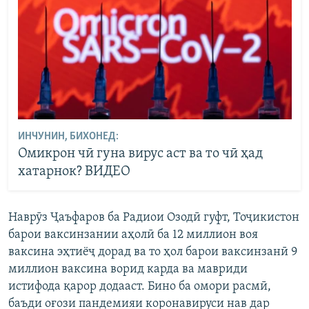
ИНЧУНИН, БИХОНЕД:
Омикрон чӣ гуна вирус аст ва то чӣ ҳад
хатарнок? ВИДЕО
Наврӯз Ҷаъфаров ба Радиои Озодӣ гуфт, Тоҷикистон
барои ваксинзании аҳолӣ ба 12 миллион воя
ваксина эҳтиёҷ дорад ва то ҳол барои ваксинзанӣ 9
миллион ваксина ворид карда ва мавриди
истифода қарор додааст. Бино ба омори расмӣ,
баъди оғози пандемияи коронавируси нав дар