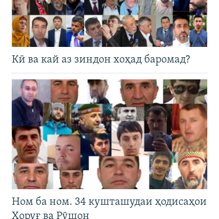
Кӣ ва кай аз зиндон хоҳад баромад?
Ном ба ном. 34 кушташудаи ҳодисаҳои
Хоруғ ва Рӯшон