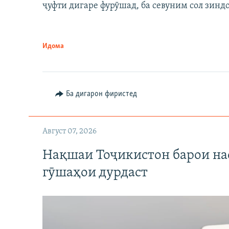
ҷуфти дигаре фурӯшад, ба севуним сол зинд
Идома
Ба дигарон фиристед
Август 07, 2026
Нақшаи Тоҷикистон барои нас
гӯшаҳои дурдаст