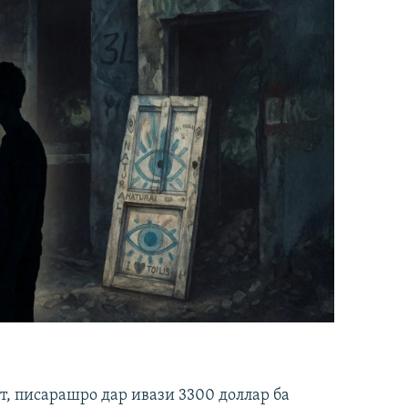
ст, писарашро дар ивази 3300 доллар ба