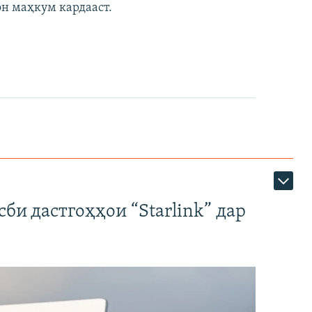
он маҳкум кардааст.
би дастгоҳҳои “Starlink” дар