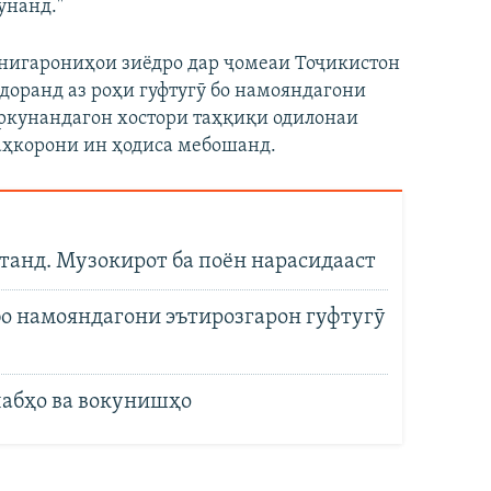
унанд."
 нигарониҳои зиёдро дар ҷомеаи Тоҷикистон
 доранд аз роҳи гуфтугӯ бо намояндагони
уркунандагон хостори таҳқиқи одилонаи
аҳкорони ин ҳодиса мебошанд.
танд. Музокирот ба поён нарасидааст
о намояндагони эътирозгарон гуфтугӯ
лабҳо ва вокунишҳо