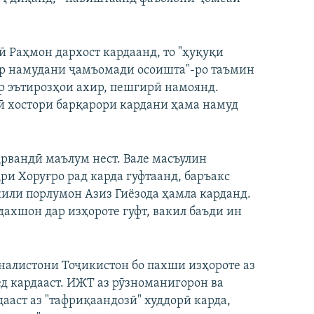
 Раҳмон дархост кардаанд, то "ҳуқуқи
ор намудани ҷамъомади осоишта"-ро таъмин
р эътирозҳои ахир, пешгирӣ намоянд.
 хостори барқарори кардани ҳама намуд
рвандӣ маълум нест. Вале масъулин
ри Хоруғро рад карда гуфтаанд, баръакс
акили порлумон Азиз Гиёзода ҳамла карданд.
ахшон дар изҳороте гуфт, вакил баъди ин
алистони Тоҷикистон бо пахши изҳороте аз
д кардааст. ИЖТ аз рӯзноманигорон ва
аст аз "тафриқаандозӣ" худдорӣ карда,