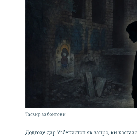
Тасвир аз бойгонӣ
Додгоҳе дар Узбекистон як занро, ки хостаа