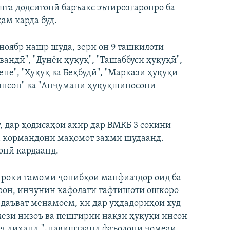
шта додситонӣ баръакс эътирозгаронро ба
ам карда буд.
оябр нашр шуда, зери он 9 ташкилоти
андӣ", "Дунёи ҳуқуқ", "Ташаббуси ҳуқуқӣ",
не", "Ҳуқуқ ва Беҳбудӣ", "Маркази ҳуқуқи
 инсон" ва "Анҷумани ҳуқуқшиносони
 дар ҳодисаҳои ахир дар ВМКБ 3 сокини
ва кормандони мақомот захмӣ шудаанд.
онӣ кардаанд.
тироки тамоми ҷонибҳои манфиатдор оид ба
арон, инчунин кафолати тафтишоти ошкоро
даъват менамоем, ки дар ӯҳдадориҳои худ
мези низоъ ва пешгирии нақзи ҳуқуқи инсон
рҷ диҳанд,"-навиштаанд фаъолони ҷомеаи