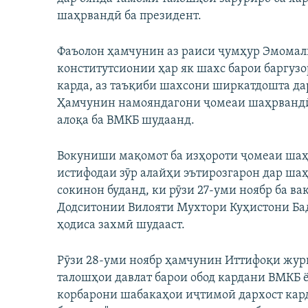
шаҳрвандӣ ба президент.
Фаъолон ҳамчунин аз раиси ҷумҳур Эмомалӣ
конститутсионии ҳар як шахс барои баргуз
карда, аз таъқиби шахсони ширкатдошта да
Ҳамчунин намояндагони ҷомеаи шаҳрвандӣ
алоқа ба ВМКБ шудаанд.
Вокуниши мақомот ба изҳороти ҷомеаи шаҳ
истифодаи зӯр алайҳи эътирозгарон дар шаҳ
сокинон буданд, ки рӯзи 27-уми ноябр ба в
Додситонии Вилояти Мухтори Куҳистони Бад
ҳодиса захмӣ шудааст.
Рӯзи 28-уми ноябр ҳамчунин Иттифоқи журн
талошҳои давлат барои обод кардани ВМКБ ё
корбарони шабакаҳои иҷтимоӣ дархост карда