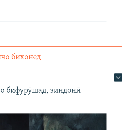
нҷо бихонед
ро бифурӯшад, зиндонӣ