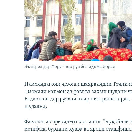
ГУЗОРИШҲОИ РАДИОӢ
Эътироз дар Хоруғ чор рӯз боз идома дорад.
Намояндагони ҷомеаи шаҳрвандии Тоҷикист
Эмомалӣ Раҳмон аз фавт ва захмӣ шудани 
Бадахшон дар рӯзҳои ахир нигаронӣ карда,
шудаанд.
Фаъолон аз президент хостаанд, “муқобили 
истифода бурдани қувва ва яроқи оташфишо