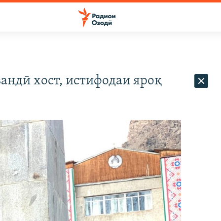
андӣ хост, истифодаи яроқ