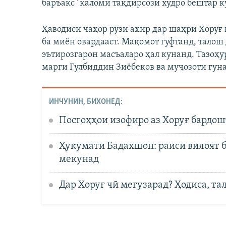
баръакс "каломи тақдирсози худро бештар к
Ҳаводиси чаҳор рӯзи ахир дар шаҳри Хоруғ
ба миён овардааст. Мақомот гуфтанд, талош
эътирозгарон масъаларо ҳал кунанд. Тазоҳ
марги Гулбиддин Зиёбеков ва муҷозоти гун
ИНЧУНИН, БИХОНЕД:
Посгоҳҳои изофиро аз Хоруғ бардош
Ҳукумати Бадахшон: раиси вилоят б
мекунад
Дар Хоруғ чӣ мегузарад? Ҳодиса, та