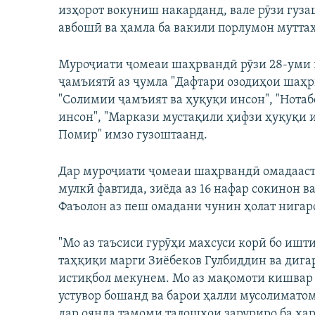
изҳорот вокуниш накарданд, вале рӯзи гуза
авбошӣ ва ҳамла ба вакили порлумон муттаҳ
Муроҷиати ҷомеаи шаҳрвандӣ рӯзи 28-уми н
ҷамъиятӣ аз ҷумла "Дафтари озодиҳои шаҳрв
"Солимии ҷамъият ва ҳуқуқи инсон", "Нотабе
инсон", "Маркази мустақили ҳифзи ҳуқуқи
Помир" имзо гузоштаанд.
Дар муроҷиати ҷомеаи шаҳрвандӣ омадааст,
мулкӣ фавтида, зиёда аз 16 нафар сокинон 
Фаъолон аз пеш омадани чунин ҳолат нигар
"Мо аз таъсиси гурӯҳи махсуси корӣ бо иш
таҳқиқи марги Зиёбеков Гулбиддин ва диг
истиқбол мекунем. Мо аз мақомоти кишвар 
устувор бошанд ва барои ҳалли мусолимато
дар оянда тамоми талошҳои заруриро ба ха