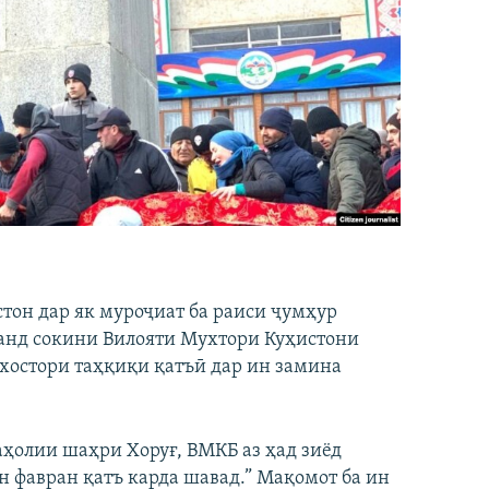
он дар як муроҷиат ба раиси ҷумҳур
чанд сокини Вилояти Мухтори Куҳистони
 хостори таҳқиқи қатъӣ дар ин замина
аҳолии шаҳри Хоруғ, ВМКБ аз ҳад зиёд
н фавран қатъ карда шавад.” Мақомот ба ин