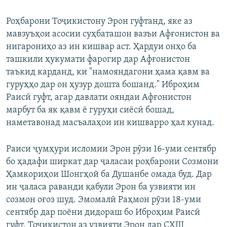
Роҳбарони Тоҷикистону Эрон гуфтанд, яке аз
мавзуъҳои асосии суҳбаташон вазъи Афғонистон ва
нигарониҳо аз ин кишвар аст. Ҳардуи онҳо ба
ташкили ҳукумати фарогир дар Афғонистон
таъкид карданд, ки "намояндагони ҳама қавм ва
гуруҳҳо дар он ҳузур дошта бошанд." Иброҳим
Раисӣ гуфт, агар давлати ояндаи Афғонистон
марбут ба як қавм ё гуруҳи сиёсӣ бошад,
наметавонад масъалаҳои ин кишварро ҳал кунад.
Раиси ҷумҳури исломии Эрон рӯзи 16-уми сентябр
бо ҳадафи ширкат дар ҷаласаи роҳбарони Созмони
Ҳамкориҳои Шонгҳой ба Душанбе омада буд. Дар
ин ҷаласа раванди қабули Эрон ба узвияти ин
созмон оғоз шуд. Эмомалӣ Раҳмон рӯзи 18-уми
сентябр дар поёни дидораш бо Иброҳим Раисӣ
гуфт, Тоҷикистон аз узвияти Эрон дар СҲШ