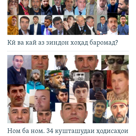
Кӣ ва кай аз зиндон хоҳад баромад?
Ном ба ном. 34 кушташудаи ҳодисаҳои