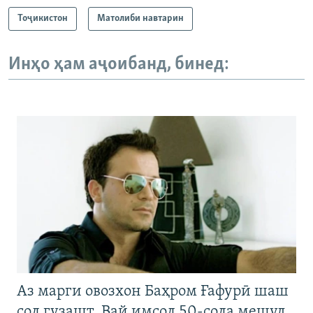
Тоҷикистон
Матолиби навтарин
Инҳо ҳам аҷоибанд, бинед:
Аз марги овозхон Баҳром Ғафурӣ шаш
сол гузашт. Вай имсол 50-сола мешуд