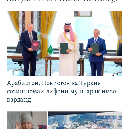
Арабистон, Покистон ва Туркия
созишномаи дифоии муштарак имзо
карданд