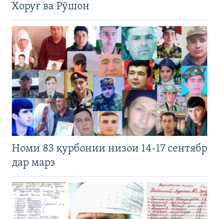
Хоруғ ва Рӯшон
Номи 83 қурбонии низои 14-17 сентябр
дар марз