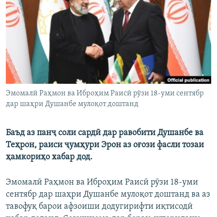
ГУЗОРИШҲОИ РАДИОӢ
Русский
ПАЙГИРӢ КУНЕД
Эмомалӣ Раҳмон ва Иброҳим Раисӣ рӯзи 18-уми сентябр
дар шаҳри Душанбе мулоқот доштанд
Ҳамаи сомонаҳои RFE/RL
Баъд аз панҷ соли сардӣ дар равобити Душанбе ва
Теҳрон, раиси ҷумҳури Эрон аз оғози фасли тозаи
ҳамкориҳо хабар дод.
Эмомалӣ Раҳмон ва Иброҳим Раисӣ рӯзи 18-уми
сентябр дар шаҳри Душанбе мулоқот доштанд ва аз
тавофуқ барои афзоиши додугирифти иқтисодӣ