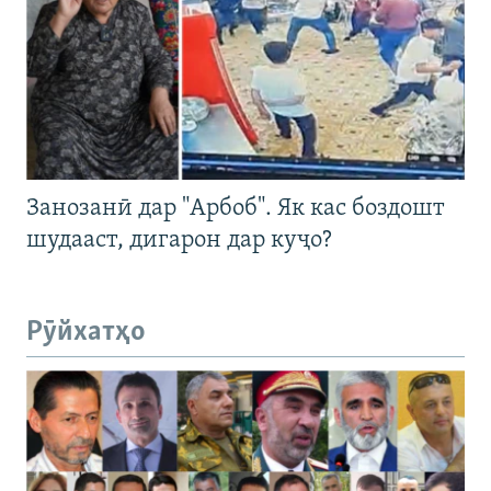
Занозанӣ дар "Арбоб". Як кас боздошт
шудааст, дигарон дар куҷо?
Рӯйхатҳо