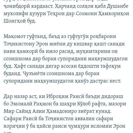
ҷонибдорӣ кардааст. Ҳарчанд солҳои қабл Душанбе
мухолифи ҳузури Теҳрон дар Созмони Ҳамкориҳои
Шонгҳой буд.
Мақомот гуфтанд, баъд аз гуфтугӯи роҳбарони
Тоҷикистону Эрон миёни ду кишвар ҳашт санади
нави ҳамкорӣ ба имзо расид, муҳимтарини он
созишнома дар бораи супоридани маҳкумшудагон
буд. Ҳафт санади дигар асосан ёддошти тафоҳум
буданд. Ҷузъиёти созишнома дар бораи
супоридани маҳкумшудагон ҳанӯз дастрас нест.
Дар назар аст, ки Иброҳим Раисӣ баъди дидораш
бо Эмомалӣ Раҳмон ба шаҳри Кӯлоб рафта, мазори
Мир Сайид Алии Ҳамадониро зиёрат кунад.
Сафари Раисӣ ба Тоҷикистон аввалин сафари
хориҷии ӯ ба ҳайси раиси ҷумҳури исломии Эрон