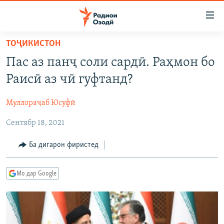
Пайвандҳои
дастрасӣ
Ҷаҳиш
ТОҶИКИСТОН
ба
ГӮШАҲО
Пас аз панҷ соли сардӣ. Раҳмон бо
мояи
ГАПИ ОЗОД
СИЁСАТ
аслӣ
Раисӣ аз чӣ гуфтанд?
РӮЗГОРИ МУҲОҶИР
Ҷаҳиш
ИҚТИСОД
ба
Муллораҷаб Юсуфӣ
САЛОМ, ХОҲАР
ҶОМЕА
феҳристи
Сентябр 18, 2021
ТАҲҚИҚОТ
ҚАЗИЯИ "КРОКУС"
аслӣ
Ҷаҳиш
ҶАНГ ДАР УКРАИНА
ОСИЁИ МАРКАЗӢ
Ба дигарон фиристед
ба
НАЗАРИ МАРДУМ
ФАРҲАНГ
ҷустор
Мо дар Google
ЧАНДРАСОНАӢ
МЕҲМОНИ ОЗОДӢ
БЛОГИСТОН
РӮЙХАТҲО
ВАРЗИШ
ОЗОДӢ ОНЛАЙН
ВИДЕО
КИТОБҲОИ ОЗОДӢ
НИГОРИСТОН