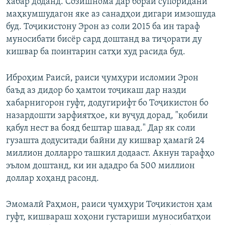
хабар доданд. Созишнома дар бораи супоридани
маҳкумшудагон яке аз санадҳои дигари имзошуда
буд. Тоҷикистону Эрон аз соли 2015 ба ин тараф
муносибати бисёр сард доштанд ва тиҷорати ду
кишвар ба поинтарин сатҳи худ расида буд.
Иброҳим Раисӣ, раиси ҷумҳури исломии Эрон
баъд аз дидор бо ҳамтои тоҷикаш дар назди
хабарнигорон гуфт, додугирифт бо Тоҷикистон бо
назардошти зарфиятҳое, ки вуҷуд дорад, "қобили
қабул нест ва бояд бештар шавад." Дар як соли
гузашта додуситади байни ду кишвар ҳамагӣ 24
миллион долларро ташкил додааст. Акнун тарафҳо
эълом доштанд, ки ин ададро ба 500 миллион
доллар хоҳанд расонд.
Эмомалӣ Раҳмон, раиси ҷумҳури Тоҷикистон ҳам
гуфт, кишвараш хоҳони густариши муносибатҳои