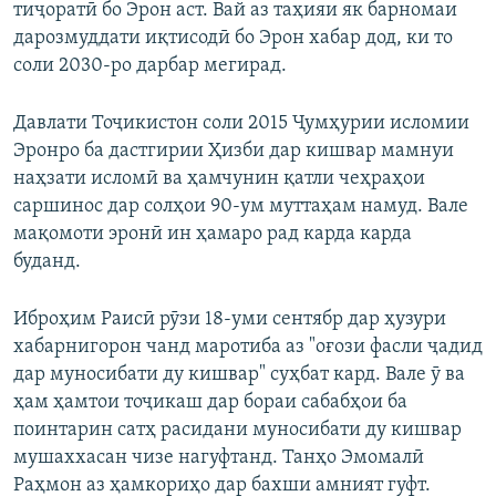
тиҷоратӣ бо Эрон аст. Вай аз таҳияи як барномаи
дарозмуддати иқтисодӣ бо Эрон хабар дод, ки то
соли 2030-ро дарбар мегирад.
Давлати Тоҷикистон соли 2015 Ҷумҳурии исломии
Эронро ба дастгирии Ҳизби дар кишвар мамнуи
наҳзати исломӣ ва ҳамчунин қатли чеҳраҳои
саршинос дар солҳои 90-ум муттаҳам намуд. Вале
мақомоти эронӣ ин ҳамаро рад карда карда
буданд.
Иброҳим Раисӣ рӯзи 18-уми сентябр дар ҳузури
хабарнигорон чанд маротиба аз "оғози фасли ҷадид
дар муносибати ду кишвар" суҳбат кард. Вале ӯ ва
ҳам ҳамтои тоҷикаш дар бораи сабабҳои ба
поинтарин сатҳ расидани муносибати ду кишвар
мушаххасан чизе нагуфтанд. Танҳо Эмомалӣ
Раҳмон аз ҳамкориҳо дар бахши амният гуфт.