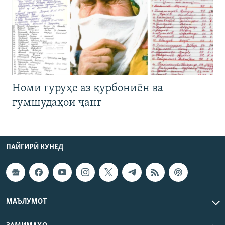
Номи гуруҳе аз қурбониён ва
гумшудаҳои ҷанг
ПАЙГИРӢ КУНЕД
МАЪЛУМОТ