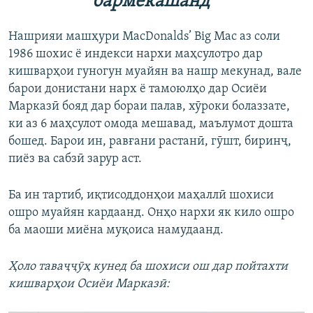
бармекашанд
1080p
Нашрияи машҳури MacDonalds’ Big Mac аз соли
1986 шохис ё индекси нархи маҳсулотро дар
кишварҳои гуногун муайян ва нашр мекунад, вале
барои донистани нарх ё тамоюлҳо дар Осиёи
Марказӣ бояд дар бораи палав, хӯроки болаззате,
ки аз 6 маҳсулот омода мешавад, маълумот дошта
бошед. Барои ин, равғани растанӣ, гӯшт, биринҷ,
пиёз ва сабзӣ зарур аст.
Ба ин тартиб, иқтисоддонҳои маҳаллӣ шохиси
ошро муайян кардаанд. Онҳо нархи як кило ошро
ба маоши миёна муқоиса намудаанд.
Ҳоло таваҷҷӯҳ кунед ба шохиси ош дар пойтахти
кишварҳои Осиёи Марказӣ: