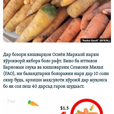
ГУЗОРИШҲОИ РАДИОӢ
Русский
ПАЙГИРӢ КУНЕД
Дар бозори кишварҳои Осиёи Марказӣ нархи
Ҳамаи сомонаҳои RFE/RL
хӯрокворӣ якбора боло рафт. Бино ба иттилои
Барномаи озуқа ва кишоварзии Созмони Милал
(FAO), ин баландтарин болоравии нарх дар 10 соли
охир буда, арзиши маҳсулоти хӯрокӣ дар муқоиса
бо як сол пеш 40 дарсад гарон шудааст.