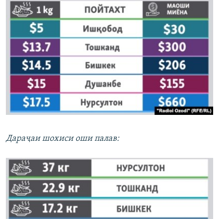
Дараҷаи шохиси оши палав: