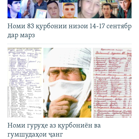
Номи 83 қурбонии низои 14-17 сентябр
дар марз
Номи гуруҳе аз қурбониён ва
гумшудаҳои ҷанг