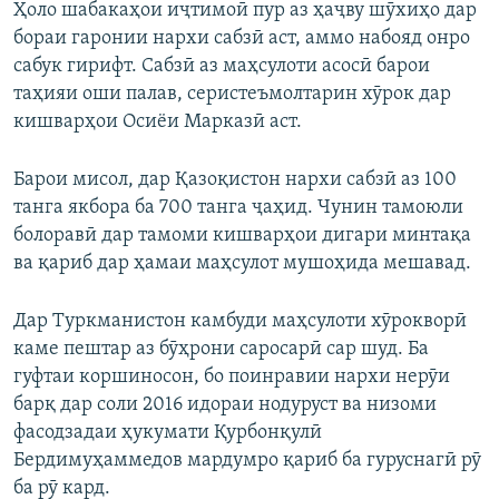
Ҳоло шабакаҳои иҷтимоӣ пур аз ҳаҷву шӯхиҳо дар
бораи гаронии нархи сабзӣ аст, аммо набояд онро
сабук гирифт. Сабзӣ аз маҳсулоти асосӣ барои
таҳияи оши палав, серистеъмолтарин хӯрок дар
кишварҳои Осиёи Марказӣ аст.
Барои мисол, дар Қазоқистон нархи сабзӣ аз 100
танга якбора ба 700 танга ҷаҳид. Чунин тамоюли
болоравӣ дар тамоми кишварҳои дигари минтақа
ва қариб дар ҳамаи маҳсулот мушоҳида мешавад.
Дар Туркманистон камбуди маҳсулоти хӯрокворӣ
каме пештар аз бӯҳрони саросарӣ сар шуд. Ба
гуфтаи коршиносон, бо поинравии нархи нерӯи
барқ дар соли 2016 идораи нодуруст ва низоми
фасодзадаи ҳукумати Қурбонқулӣ
Бердимуҳаммедов мардумро қариб ба гуруснагӣ рӯ
ба рӯ кард.