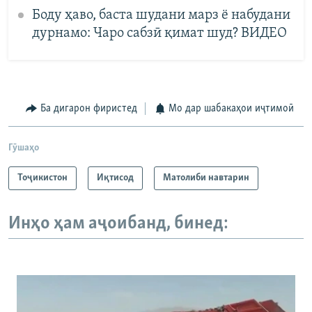
Боду ҳаво, баста шудани марз ё набудани
дурнамо: Чаро сабзӣ қимат шуд? ВИДЕО
Ба дигарон фиристед
Мо дар шабакаҳои иҷтимоӣ
Гӯшаҳо
Тоҷикистон
Иқтисод
Матолиби навтарин
Инҳо ҳам аҷоибанд, бинед: