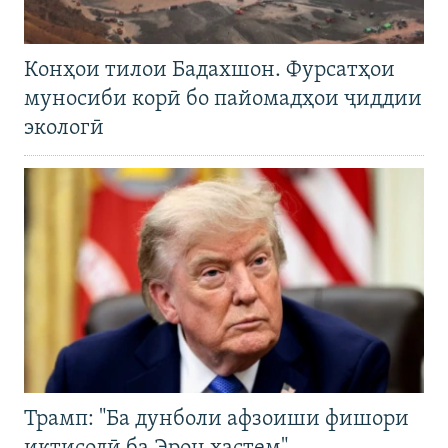
Конҳои тилои Бадахшон. Фурсатҳои
муносиби корӣ бо пайомадҳои ҷиддии
экологӣ
Трамп: "Ба дунболи афзоиши фишори