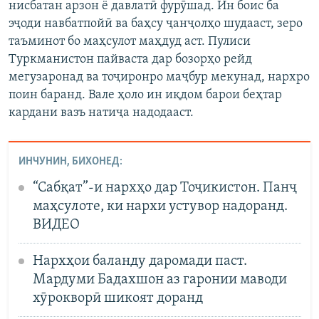
нисбатан арзон ё давлатӣ фурӯшад. Ин боис ба
эҷоди навбатпойӣ ва баҳсу ҷанҷолҳо шудааст, зеро
таъминот бо маҳсулот маҳдуд аст. Пулиси
Туркманистон пайваста дар бозорҳо рейд
мегузаронад ва тоҷиронро маҷбур мекунад, нархро
поин баранд. Вале ҳоло ин иқдом барои беҳтар
кардани вазъ натиҷа надодааст.
ИНЧУНИН, БИХОНЕД:
“Сабқат”-и нархҳо дар Тоҷикистон. Панҷ
маҳсулоте, ки нархи устувор надоранд.
ВИДЕО
Нархҳои баланду даромади паст.
Мардуми Бадахшон аз гаронии маводи
хӯрокворӣ шикоят доранд