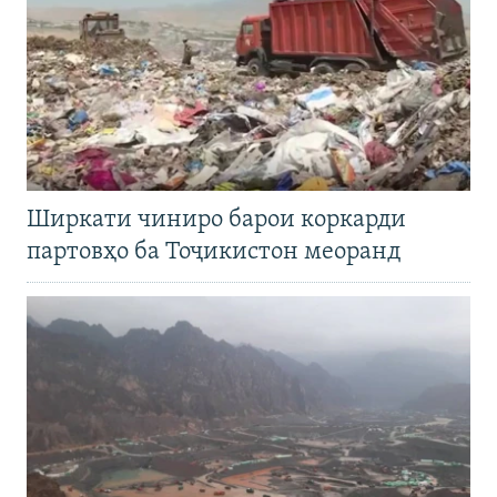
Ширкати чиниро барои коркарди
партовҳо ба Тоҷикистон меоранд