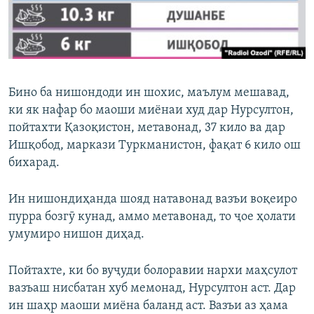
Бино ба нишондоди ин шохис, маълум мешавад,
ки як нафар бо маоши миёнаи худ дар Нурсултон,
пойтахти Қазоқистон, метавонад, 37 кило ва дар
Ишқобод, маркази Туркманистон, фақат 6 кило ош
бихарад.
Ин нишондиҳанда шояд натавонад вазъи воқеиро
пурра бозгӯ кунад, аммо метавонад, то ҷое ҳолати
умумиро нишон диҳад.
Пойтахте, ки бо вуҷуди болоравии нархи маҳсулот
вазъаш нисбатан хуб мемонад, Нурсултон аст. Дар
ин шаҳр маоши миёна баланд аст. Вазъи аз ҳама