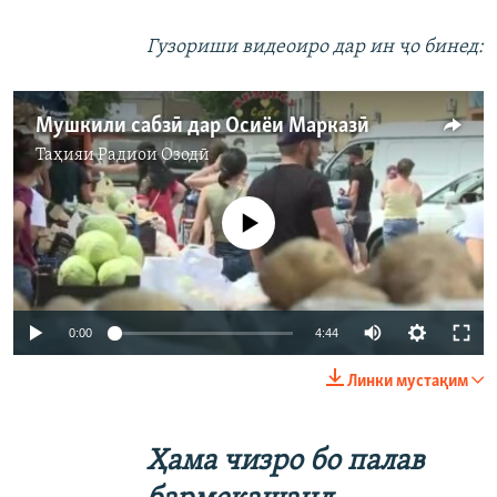
Гузориши видеоиро дар ин ҷо бинед:
Мушкили сабзӣ дар Осиёи Марказӣ
Таҳияи
Радиои Озодӣ
Феълан кор намекунад
Auto
0:00
4:44
240p
Линки мустақим
360p
Auto
240p
360p
480p
480p
Ҳама чизро бо палав
720p
720p
1080p