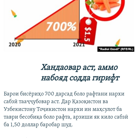
Хандаовар аст, аммо
набояд содда гирифт
Барои бисёриҳо 700 дарсад боло рафтани нархи
сабзӣ тааҷҷубовар аст. Дар Қазоқистон ва
Узбекистону Тоҷикистон нархи ин маҳсулот ба
таври бесобиқа боло рафта, арзиши як кило сабзӣ
ба 1,50 доллар баробар шуд.