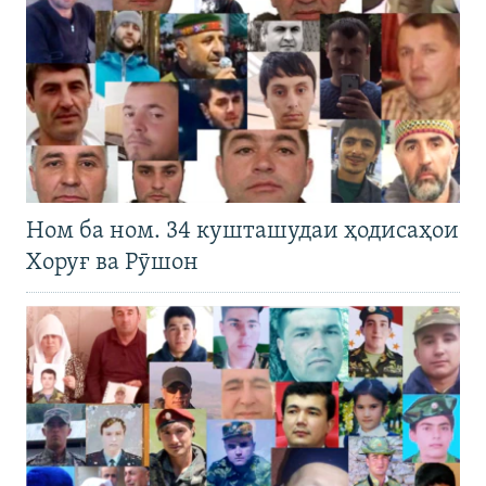
Ном ба ном. 34 кушташудаи ҳодисаҳои
Хоруғ ва Рӯшон