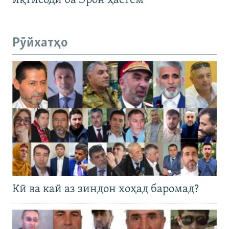
иқтисодӣ ба Эрон ҳастем"
Рӯйхатҳо
Кӣ ва кай аз зиндон хоҳад баромад?