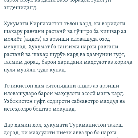
барои сабук кардани вазъ чораҳои гуногун
андешиданд.
Ҳукумати Қирғизистон эълон кард, ки воридоти
шакару равғани растанӣ ва гӯштро ба кишвар аз
молиёт (андоз) аз арзиши иловашуда озод
мекунад. Ҳукумат ба танзими нархи равғани
растанӣ ва шакар шурӯъ кард ва ҳамчунин гуфт,
тасмим дорад, барои харидани маҳсулот аз хориҷа
пули муайян ҷудо кунад.
Тоҷикистон ҳам ситонидани андоз аз арзиши
иловашударо барои маҳсулоти асосӣ манъ кард.
Узбекистон гуфт, содироти сабзавотро маҳдуд ва
истеҳсолро бештар мекунад.
Дар ҳамин ҳол, ҳукумати Туркманистон талош
дорад, ки маҳсулоти ниёзи аввалро бо нархи