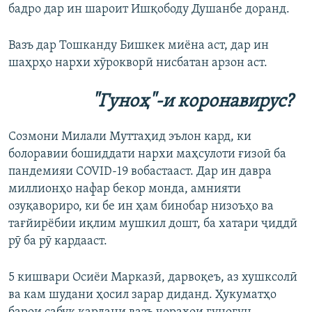
бадро дар ин шароит Ишқободу Душанбе доранд.
Вазъ дар Тошканду Бишкек миёна аст, дар ин
шаҳрҳо нархи хӯрокворӣ нисбатан арзон аст.
"Гуноҳ"-и коронавирус?
Созмони Милали Муттаҳид эълон кард, ки
болоравии бошиддати нархи маҳсулоти ғизоӣ ба
пандемияи COVID-19 вобастааст. Дар ин давра
миллионҳо нафар бекор монда, амнияти
озуқавориро, ки бе ин ҳам бинобар низоъҳо ва
тағйирёбии иқлим мушкил дошт, ба хатари ҷиддӣ
рӯ ба рӯ кардааст.
5 кишвари Осиёи Марказӣ, дарвоқеъ, аз хушксолӣ
ва кам шудани ҳосил зарар диданд. Ҳукуматҳо