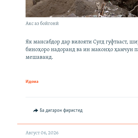
Акс аз бойгонӣ
Як мансабдор дар вилояти Суғд гуфтааст, 
биноҳоро надоранд ва ин маконҳо ҳамчун п
мешаванд.
Идома
Ба дигарон фиристед
Август 06, 2026