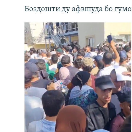
Боздошти ду афвшуда бо гумо