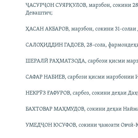
ҶАСУРҶОН СУЯРҚУЛОВ, марзбон, сокини 28
Деваштич;
ҲАСАН АКБАРОВ, марзбон, сокини 31-солаи
САЛОҲИДДИН ГАДОЕВ, 28-сола, фармондеҳи 
ШЕРАЛӢ РАҲМАТЗОДА, сарбози қисми марз
САФАР НАБИЕВ, сарбози қисми марзбонии И
НЕКРӮЗ ҒАФУРОВ, сарбоз, сокини деҳаи Даҳ
БАХТОВАР МАҲМУДОВ, сокини деҳаи Найма
УМЕДҶОН ЮСУФОВ, сокини ҷамоати Овчӣ-Қа