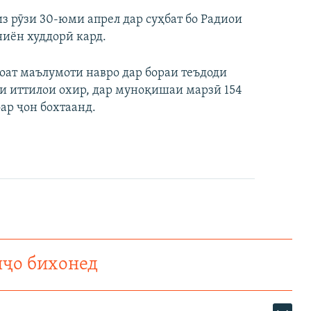
из рӯзи 30-юми апрел дар суҳбат бо Радиои
ниён худдорӣ кард.
соат маълумоти навро дар бораи теъдоди
и иттилои охир, дар муноқишаи марзӣ 154
ар ҷон бохтаанд.
нҷо бихонед