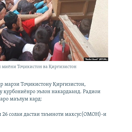
и миёни Тоҷикистон ва Қирғизистон
ар марзи Тоҷикистону Қирғизистон,
у қурбониёнро эълон накардаанд. Радиои
аро маълум кард:
 солаи дастаи таъиноти махсус(ОМОН)-и