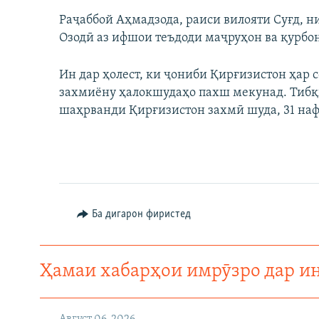
Раҷаббой Аҳмадзода, раиси вилояти Суғд, н
Озодӣ аз ифшои теъдоди маҷруҳон ва қурбо
Ин дар ҳолест, ки ҷониби Қирғизистон ҳар 
захмиёну ҳалокшудаҳо пахш мекунад. Тибқ
шаҳрванди Қирғизистон захмӣ шуда, 31 наф
Ба дигарон фиристед
Ҳамаи хабарҳои имрӯзро дар и