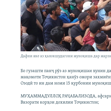
ГУЗОРИШҲОИ РАДИОӢ
Дафни яке аз ҳалокшудагони муноқиша дар марз
Бо гузашти панҷ рӯз аз муноқишаи хунин д
мақомоти Тоҷикистон ҳанӯз омори захмиён
Озодӣ то ин дам номи 15 қурбонии муноқиш
МУҲАММАДУЛЛОҲ РАҶАБАЛИЗОДА, афсари 26
Вазорати корҳои дохилии Тоҷикистон;