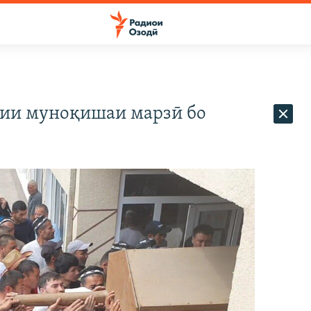
нии муноқишаи марзӣ бо