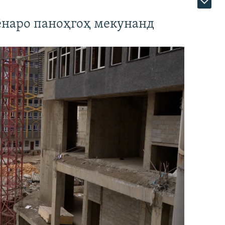
наро паноҳгоҳ мекунанд