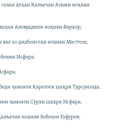
 солаи деҳаи Қалъачаи Азими ноҳияи
 деҳаи Аловуддини ноҳияи Фархор;
яке аз дидбонгоҳи ноҳияи Мастчоҳ;
бонии Исфара;
сфара;
беди ҷамоати Қаратоғи шаҳри Турсунзода.
ни ҷамоати Сурхи шаҳри Исфара;
лъачаи ноҳияи Бобоҷон Ғафуров;