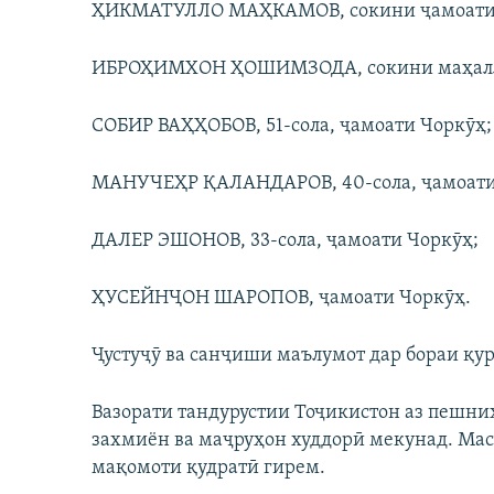
ҲИКМАТУЛЛО МАҲКАМОВ, сокини ҷамоати Ч
ИБРОҲИМХОН ҲОШИМЗОДА, сокини маҳаллаи
СОБИР ВАҲҲОБОВ, 51-сола, ҷамоати Чоркӯҳ;
МАНУЧЕҲР ҚАЛАНДАРОВ, 40-сола, ҷамоати
ДАЛЕР ЭШОНОВ, 33-сола, ҷамоати Чоркӯҳ;
ҲУСЕЙНҶОН ШАРОПОВ, ҷамоати Чоркӯҳ.
Ҷустуҷӯ ва санҷиши маълумот дар бораи қу
Вазорати тандурустии Тоҷикистон аз пешни
захмиён ва маҷруҳон худдорӣ мекунад. Масъ
мақомоти қудратӣ гирем.