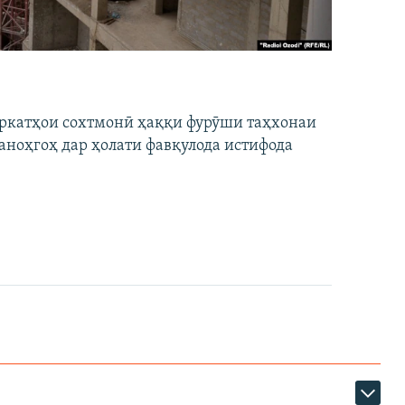
ширкатҳои сохтмонӣ ҳаққи фурӯши таҳхонаи
аноҳгоҳ дар ҳолати фавқулода истифода