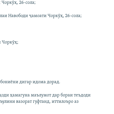
оркӯҳ, 26-сола;
 Навободи ҷамоати Чоркӯҳ, 26-сола;
 Чоркӯҳ;
рбониёни дигар идома дорад.
ҳоди ҳамагуна маълумот дар бораи теъдоди
улини вазорат гуфтанд, иттилоъро аз