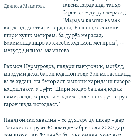
тавсия кардаанд, танҳо
Дилноза Маматова
барои як ё ду рӯз мерасад.
"Мардум камтар кумак
карданд, дастгирӣ карданд. Ба панҷоҳ сомонӣ
шири хушк мегирем, ба ду рӯз мерасад.
Боқимондаашро аз ҳисоби худамон мегирем", --
мегӯяд Дилноза Маматова.
Раҳмон Нурмуродов, падари панҷгоник, мегӯяд,
мардуми деҳа барои кӯдакон гоҳе ёрӣ мерасонанд,
вале худаш, ки бекор аст, имкони харидани ғизоро
надоштааст. Ӯ гуфт: "Шири модар ба панҷ кӯдак
намерасад, харида истодаем, вале нарх рӯз то рӯз
гарон шуда истодааст."
Панҷгоники аввалин – се духтару ду писар – дар
Тоҷикистон рӯзи 30-юми декабри соли 2020 дар
зоишгоҳе дар Душанбе ба дунё омада, ҳоло дар