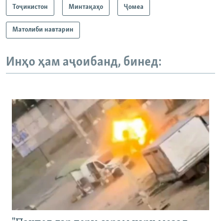
Тоҷикистон
Минтақаҳо
Ҷомeа
Матолиби навтарин
Инҳо ҳам аҷоибанд, бинед: