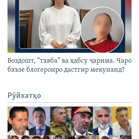
Боздошт, “тавба” ва ҳабсу ҷарима. Чаро
баъзе блогеронро дастгир мекунанд?
Рӯйхатҳо