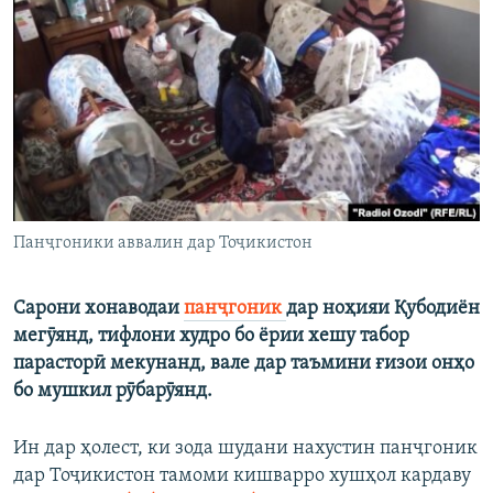
ГУЗОРИШҲОИ РАДИОӢ
Русский
ПАЙГИРӢ КУНЕД
Панҷгоники аввалин дар Тоҷикистон
Ҳамаи сомонаҳои RFE/RL
Сарони хонаводаи
панҷгоник
дар ноҳияи Қубодиён
мегӯянд, тифлони худро бо ёрии хешу табор
парасторӣ мекунанд, вале дар таъмини ғизои онҳо
бо мушкил рӯбарӯянд.
Ин дар ҳолест, ки зода шудани нахустин панҷгоник
дар Тоҷикистон тамоми кишварро хушҳол кардаву