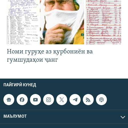
Номи гуруҳе аз қурбониён ва
гумшудаҳои ҷанг
ПАЙГИРӢ КУНЕД
МАЪЛУМОТ