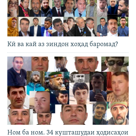
Кӣ ва кай аз зиндон хоҳад баромад?
Ном ба ном. 34 кушташудаи ҳодисаҳои