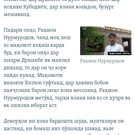
ноҳияи Қубодиён, дар хонаи волидон, бузург
мешаванд.
Падари онҳо, Раҳмон
Нурмуродов, чанд моҳ пеш
аз мақомот хоҳиш карда
буд, ки барои онҳо дар
шаҳри Душанбе як манзил
Раҳмон Нурмуродов
диҳанд, то дар он ҷо коре
пайдо кунад. Мақомоти
вилояти Хатлон гуфтанд, дар ҳавлии бобои
панҷгоник барои онҳо хона месозанд. Раҳмон
Нурмуродов мегӯяд, тарҳи хонаи нав аз се ҳуҷра ва
як ошхона иборат аст.
Деворҳои ин хона бардошта шуда, мунтазири он
ҳастанд, ки бомаш низ пӯшонда шавад, вале