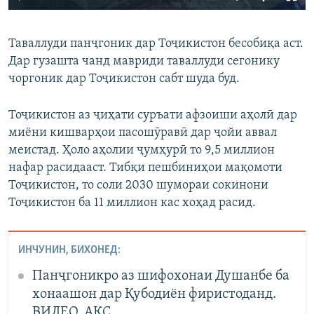
240p
Таваллуди панҷгоник дар Тоҷикистон бесобиқа аст.
360p
Дар гузашта чанд мавриди таваллуди сегонику
Auto
240p
360p
480p
480p
чоргоник дар Тоҷикистон сабт шуда буд.
720p
720p
1080p
Тоҷикистон аз ҷиҳати суръати афзоиши аҳолӣ дар
1080p
миёни кишварҳои пасошӯравӣ дар ҷойи аввал
меистад. Ҳоло аҳолии ҷумҳурӣ то 9,5 миллион
нафар расидааст. Тибқи пешбиниҳои мақомоти
Тоҷикистон, то соли 2030 шумораи сокинони
Тоҷикистон ба 11 миллион кас хоҳад расид.
ИНЧУНИН, БИХОНЕД:
Панҷгоникро аз шифохонаи Душанбе ба
хонаашон дар Қубодиён фиристоданд.
ВИДЕО, АКС