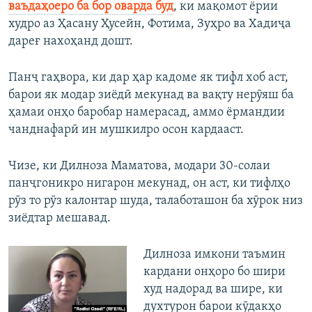
ваъдаҳоеро ба бор оварда буд
, ки мақомот ёрии
худро аз Ҳасану Ҳусейн, Фотима, Зуҳро ва Хадиҷа
дареғ нахоҳанд дошт.
Панҷ гаҳвора, ки дар ҳар кадоме як тифл хоб аст,
барои як модар зиёдӣ мекунад ва вақту нерӯяш ба
ҳамаи онҳо баробар намерасад, аммо ёрмандии
чанднафарӣ ин мушкилро осон кардааст.
Чизе, ки Дилноза Маматова, модари 30-солаи
панҷгоникро нигарон мекунад, он аст, ки тифлҳо
рӯз то рӯз калонтар шуда, талаботашон ба хӯрок низ
зиёдтар мешавад.
Дилноза имкони таъмин
кардани онҳоро бо шири
худ надорад ва шире, ки
духтурон барои кӯдакҳо