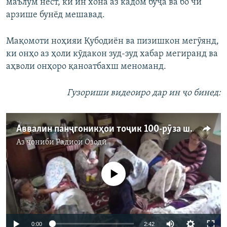
маълум нест, ки ин хона аз кадом буҷа ва бо чӣ
арзише бунёд мешавад.
Мақомоти ноҳияи Қубодиён ва пизишкон мегӯянд,
ки онҳо аз ҳоли кӯдакон зуд-зуд хабар мегиранд ва
аҳволи онҳоро қаноатбахш меноманд.
Гузориши видеоиро дар ин ҷо бинед:
Аввалин панҷгоникҳои тоҷик 100-рӯза шуданд
Аз ҷониби
Радиои Озодӣ
Феълан кор намекунад
Auto
0:00
2:42