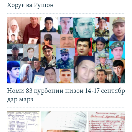
Хоруғ ва Рӯшон
Номи 83 қурбонии низои 14-17 сентябр
дар марз