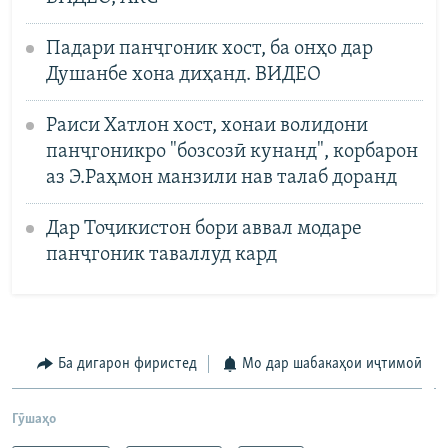
Падари панҷгоник хост, ба онҳо дар
Душанбе хона диҳанд. ВИДЕО
Раиси Хатлон хост, хонаи волидони
панҷгоникро "бозсозӣ кунанд", корбарон
аз Э.Раҳмон манзили нав талаб доранд
Дар Тоҷикистон бори аввал модаре
панҷгоник таваллуд кард
Ба дигарон фиристед
Мо дар шабакаҳои иҷтимоӣ
Гӯшаҳо