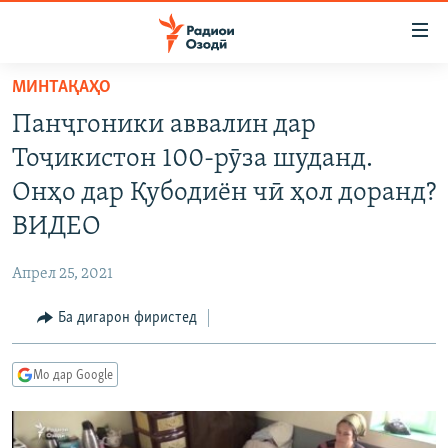
Пайвандҳои
дастрасӣ
Ҷаҳиш
МИНТАҚАҲО
ба
ГӮШАҲО
Панҷгоники аввалин дар
мояи
ГАПИ ОЗОД
СИЁСАТ
аслӣ
Тоҷикистон 100-рӯза шуданд.
РӮЗГОРИ МУҲОҶИР
Ҷаҳиш
ИҚТИСОД
Онҳо дар Қубодиён чӣ ҳол доранд?
ба
САЛОМ, ХОҲАР
ҶОМЕА
ВИДЕО
феҳристи
ТАҲҚИҚОТ
ҚАЗИЯИ "КРОКУС"
аслӣ
Апрел 25, 2021
Ҷаҳиш
ҶАНГ ДАР УКРАИНА
ОСИЁИ МАРКАЗӢ
ба
Ба дигарон фиристед
НАЗАРИ МАРДУМ
ФАРҲАНГ
ҷустор
ЧАНДРАСОНАӢ
МЕҲМОНИ ОЗОДӢ
БЛОГИСТОН
Мо дар Google
РӮЙХАТҲО
ВАРЗИШ
ОЗОДӢ ОНЛАЙН
ВИДЕО
КИТОБҲОИ ОЗОДӢ
НИГОРИСТОН