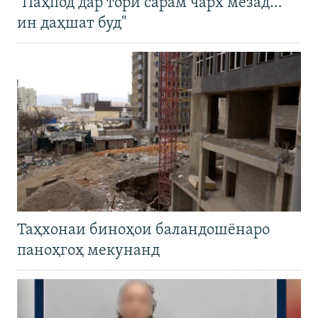
"Паҳпод дар тори сарам чарх мезад…
ин даҳшат буд"
Таҳхонаи биноҳои баландошёнаро
паноҳгоҳ мекунанд