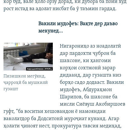
кор буд, вале ҳоло орзу дорад, ки дубора ба пойи худ
рост истад ва адолат нисбат ба ӯ таъмин гардад.
Вакили мудофеъ: Вақте дер даъво
мекунед...
Нигарониҳо аз ноадолатӣ
дар пардохти ҷуброн ба
шахсоне, ки ҳангоми
корҳои сохтмонӣ зарар
дидаанд, дар гузашта низ
Пизишкон мегӯянд,
борҳо садо додааст. Вакили
ҷарроҳӣ ба мушкилӣ
гузашт
мудофеъ, Абдураҳмон
Шарипов, ба шахсоне ба
мисли Сиёвуш Акобиршоев
гуфт, “ба воситаи хешовандон ё намояндаи
ваколатдор ба Додситонӣ муроҷиат кунанд. Агар
ҳолати ҷиноят нест, прокуратура тавсия медиҳад,