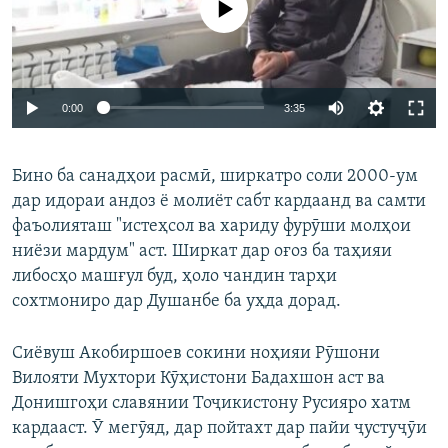
Auto
0:00
3:35
240p
Бино ба санадҳои расмӣ, ширкатро соли 2000-ум
360p
дар идораи андоз ё молиёт сабт кардаанд ва самти
Auto
240p
360p
480p
480p
фаъолияташ "истеҳсол ва хариду фурӯши молҳои
720p
ниёзи мардум" аст. Ширкат дар оғоз ба таҳияи
720p
1080p
либосҳо машғул буд, ҳоло чандин тарҳи
1080p
сохтмониро дар Душанбе ба уҳда дорад.
Сиёвуш Акобиршоев сокини ноҳияи Рӯшони
Вилояти Мухтори Кӯҳистони Бадахшон аст ва
Донишгоҳи славянии Тоҷикистону Русияро хатм
кардааст. Ӯ мегӯяд, дар пойтахт дар пайи ҷустуҷӯи