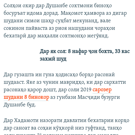
Солҳои охир дар Душанбе сохтмони биноҳо
босуръат идома дорад. Мақомот ҳамвора аз дигар
шудани симои шаҳр суҳбат мекунанд, вале
сокинон пайваста аз риоя нашудани чораҳои
бехатарӣ дар маҳалли сохтмонҳо мегӯянд.
Дар як сол: 8 нафар ҷон бохта, 33 кас
захмӣ шуд
Дар гузашта ин гуна ҳодисаҳо борҳо расонаӣ
шудааст. Яке аз чунин мавридҳо, ки дар сархатти
расонаҳо қарор дошт, дар соли 2019
сарозер
шудани 8 бинокор
аз гунбази Масҷиди бузурги
Душанбе буд.
Дар Хадамоти назорати давлатии бехатарии корҳо
дар саноат ва соҳаи кӯҳкорӣ низ гуфтанд, танҳо