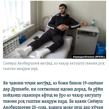
ГУЗОРИШҲОИ РАДИОӢ
Русский
ПАЙГИРӢ КУНЕД
Ҳамаи сомонаҳои RFE/RL
Сиёвуш Акобиршоев мегӯяд, аз чаҳор ангушту тавони роҳ
гаштан маҳрум шуд
Як ҷавони тоҷик мегӯяд, аз боми бинои 19-ошёнае
дар Душанбе, ки сохтмонаш идома дорад, ба рӯйи
пойҳояш оҳанпора афтод ва ӯро аз чаҳор ангушту
тавони роҳ гаштан маҳрум кард. Ба қавли Сиёвуш
Акобиршоеви 25-сола, ҳодиса моҳе пеш дар кӯчаи