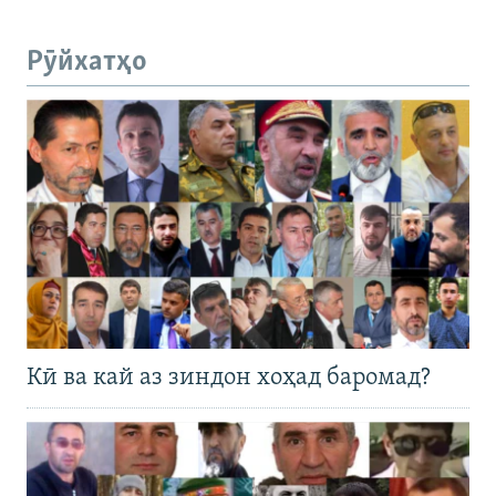
Рӯйхатҳо
Кӣ ва кай аз зиндон хоҳад баромад?