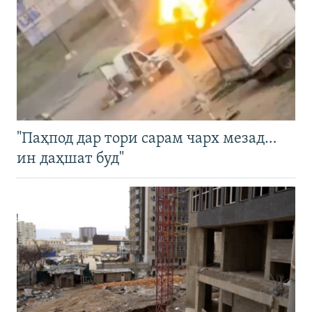
"Паҳпод дар тори сарам чарх мезад…
ин даҳшат буд"