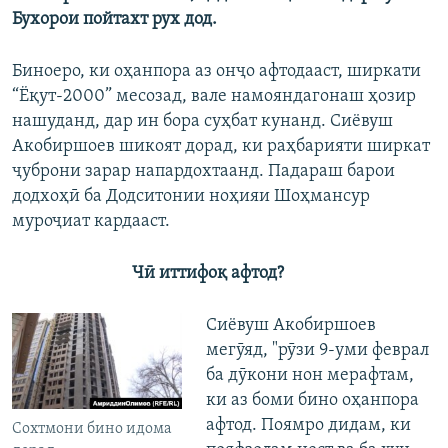
Бухорои пойтахт рух дод.
Биноеро, ки оҳанпора аз онҷо афтодааст, ширкати
“Ёқут-2000” месозад, вале намояндагонаш ҳозир
нашуданд, дар ин бора суҳбат кунанд. Сиёвуш
Акобиршоев шикоят дорад, ки раҳбарияти ширкат
ҷуброни зарар напардохтаанд. Падараш барои
додхоҳӣ ба Додситонии ноҳияи Шоҳмансур
муроҷиат кардааст.
Чӣ иттифоқ афтод?
Сиёвуш Акобиршоев
мегӯяд, "рӯзи 9-уми феврал
ба дӯкони нон мерафтам,
ки аз боми бино оҳанпора
афтод. Поямро дидам, ки
Сохтмони бино идома