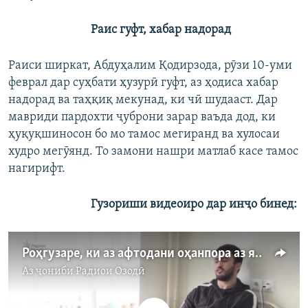
Раис гуфт, хабар надорад
Раиси ширкат, Абдуҳалим Қодирзода, рӯзи 10-уми
феврал дар суҳбати ҳузурӣ гуфт, аз ҳодиса хабар
надорад ва таҳқиқ мекунад, ки чӣ шудааст. Дар
мавриди пардохти ҷуброни зарар ваъда дод, ки
ҳуқуқшиносон бо мо тамос мегиранд ва хулосаи
худро мегӯянд. То замони нашри матлаб касе тамос
нагирифт.
Гузориши видеоиро дар инҷо бинед:
Роҳгузаре, ки аз афтодани оҳанпора аз як сохтмон дар Душанбе захм бардошт, ҷубронпулӣ талаб дорад
Аз ҷониби
Радиои Озодӣ
Феълан кор намекунад