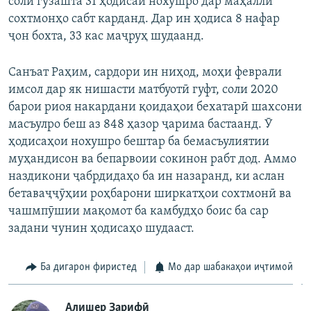
соли гузашта 31 ҳодисаи нохушро дар маҳалли
сохтмонҳо сабт карданд. Дар ин ҳодиса 8 нафар
ҷон бохта, 33 кас маҷруҳ шудаанд.
Санъат Раҳим, сардори ин ниҳод, моҳи феврали
имсол дар як нишасти матбуотӣ гуфт, соли 2020
барои риоя накардани қоидаҳои бехатарӣ шахсони
масъулро беш аз 848 ҳазор ҷарима бастаанд. Ӯ
ҳодисаҳои нохушро бештар ба бемасъулиятии
муҳандисон ва бепарвоии сокинон рабт дод. Аммо
наздикони ҷабрдидаҳо ба ин назаранд, ки аслан
бетаваҷҷӯҳии роҳбарони ширкатҳои сохтмонӣ ва
чашмпӯшии мақомот ба камбудҳо боис ба сар
задани чунин ҳодисаҳо шудааст.
Ба дигарон фиристед
Мо дар шабакаҳои иҷтимоӣ
Алишер Зарифӣ