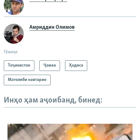
Амриддин Олимов
Гӯшаҳо
Тоҷикистон
Ҷомeа
Ҳодиса
Матолиби навтарин
Инҳо ҳам аҷоибанд, бинед: