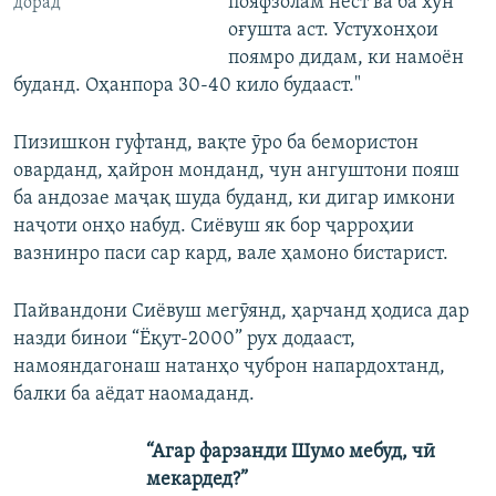
пояфзолам нест ва ба хун
дорад
оғушта аст. Устухонҳои
поямро дидам, ки намоён
буданд. Оҳанпора 30-40 кило будааст."
Пизишкон гуфтанд, вақте ӯро ба бемористон
оварданд, ҳайрон монданд, чун ангуштони пояш
ба андозае маҷақ шуда буданд, ки дигар имкони
наҷоти онҳо набуд. Сиёвуш як бор ҷарроҳии
вазнинро паси сар кард, вале ҳамоно бистарист.
Пайвандони Сиёвуш мегӯянд, ҳарчанд ҳодиса дар
назди бинои “Ёқут-2000” рух додааст,
намояндагонаш натанҳо ҷуброн напардохтанд,
балки ба аёдат наомаданд.
“Агар фарзанди Шумо мебуд, чӣ
мекардед?”