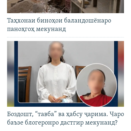
Таҳхонаи биноҳои баландошёнаро
паноҳгоҳ мекунанд
Боздошт, “тавба” ва ҳабсу ҷарима. Чаро
баъзе блогеронро дастгир мекунанд?