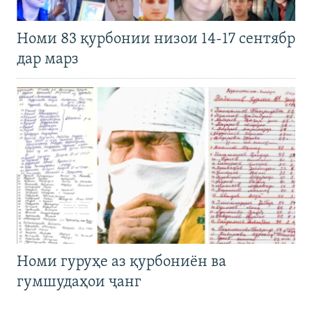
Номи 83 қурбонии низои 14-17 сентябр
дар марз
Номи гуруҳе аз қурбониён ва
гумшудаҳои ҷанг