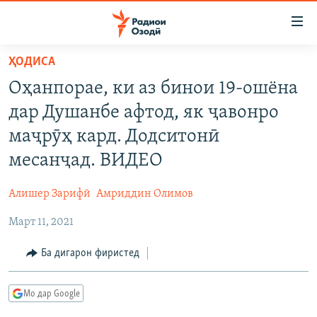
Пайвандҳои
дастрасӣ
Ҷаҳиш
ҲОДИСА
ба
ГӮШАҲО
Оҳанпорае, ки аз бинои 19-ошёна
мояи
ГАПИ ОЗОД
СИЁСАТ
аслӣ
дар Душанбе афтод, як ҷавонро
РӮЗГОРИ МУҲОҶИР
Ҷаҳиш
ИҚТИСОД
маҷрӯҳ кард. Додситонӣ
ба
САЛОМ, ХОҲАР
ҶОМЕА
месанҷад. ВИДЕО
феҳристи
ТАҲҚИҚОТ
ҚАЗИЯИ "КРОКУС"
аслӣ
Алишер Зарифӣ
Амриддин Олимов
Ҷаҳиш
ҶАНГ ДАР УКРАИНА
ОСИЁИ МАРКАЗӢ
ба
Март 11, 2021
НАЗАРИ МАРДУМ
ФАРҲАНГ
ҷустор
ЧАНДРАСОНАӢ
Ба дигарон фиристед
МЕҲМОНИ ОЗОДӢ
БЛОГИСТОН
РӮЙХАТҲО
ВАРЗИШ
ОЗОДӢ ОНЛАЙН
ВИДЕО
Мо дар Google
КИТОБҲОИ ОЗОДӢ
НИГОРИСТОН