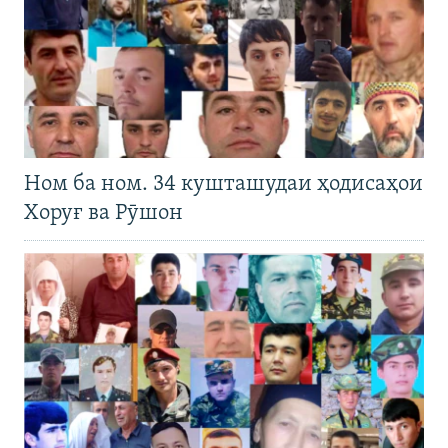
Ном ба ном. 34 кушташудаи ҳодисаҳои
Хоруғ ва Рӯшон