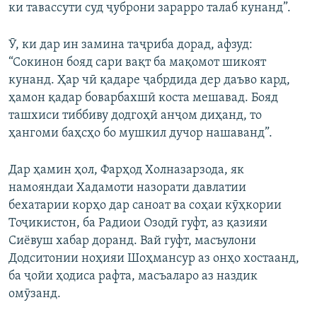
ки тавассути суд ҷуброни зарарро талаб кунанд”.
Ӯ, ки дар ин замина таҷриба дорад, афзуд:
“Сокинон бояд сари вақт ба мақомот шикоят
кунанд. Ҳар чӣ қадаре ҷабрдида дер даъво кард,
ҳамон қадар боварбахшӣ коста мешавад. Бояд
ташхиси тиббиву додгоҳӣ анҷом диҳанд, то
ҳангоми баҳсҳо бо мушкил дучор нашаванд”.
Дар ҳамин ҳол, Фарҳод Холназарзода, як
намояндаи Хадамоти назорати давлатии
бехатарии корҳо дар саноат ва соҳаи кӯҳкории
Тоҷикистон, ба Радиои Озодӣ гуфт, аз қазияи
Сиёвуш хабар доранд. Вай гуфт, масъулони
Додситонии ноҳияи Шоҳмансур аз онҳо хостаанд,
ба ҷойи ҳодиса рафта, масъаларо аз наздик
омӯзанд.