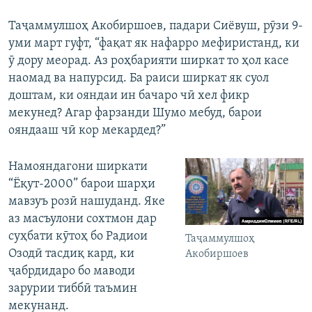
Таҷаммулшоҳ Акобиршоев, падари Сиёвуш, рӯзи 9-
уми март гуфт, “фақат як нафарро мефиристанд, ки
ӯ дору меорад. Аз роҳбарияти ширкат то ҳол касе
наомад ва напурсид. Ба раиси ширкат як суол
доштам, ки ояндаи ин бачаро чӣ хел фикр
мекунед? Агар фарзанди Шумо мебуд, барои
ояндааш чӣ кор мекардед?”
Намояндагони ширкати
“Ёқут-2000” барои шарҳи
мавзуъ розӣ нашуданд. Яке
аз масъулони сохтмон дар
суҳбати кӯтоҳ бо Радиои
Таҷаммулшоҳ
Озодӣ тасдиқ кард, ки
Акобиршоев
ҷабрдидаро бо маводи
зарурии тиббӣ таъмин
мекунанд.