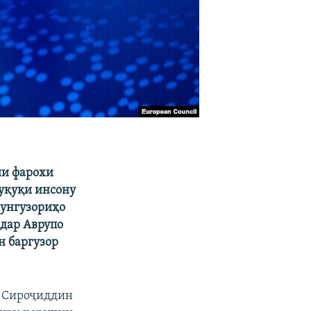
йи фарохи
ҳуқуқи инсону
нунгузориҳо
 дар Аврупо
н баргузор
ӣ Сироҷиддин