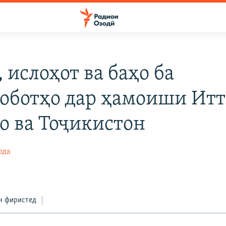
 ислоҳот ва баҳо ба
оботҳо дар ҳамоиши Ит
о ва Тоҷикистон
ода
н фиристед