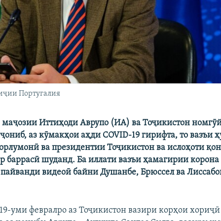
риҷии Португалия
маҷозии Иттиҳоди Аврупо (ИА) ва Тоҷикистон номгӯ
 ҷониб, аз кӯмакҳои аҳди COVID-19 гирифта, то вазъи 
орлумонӣ ва президентии Тоҷикистон ва ислоҳоти қо
р баррасӣ шуданд. Ба иллати вазъи ҳамагирии корона
 пайванди видеоӣ байни Душанбе, Брюссел ва Лиссабо
 19-уми февралро аз Тоҷикистон вазири корҳои хориҷ