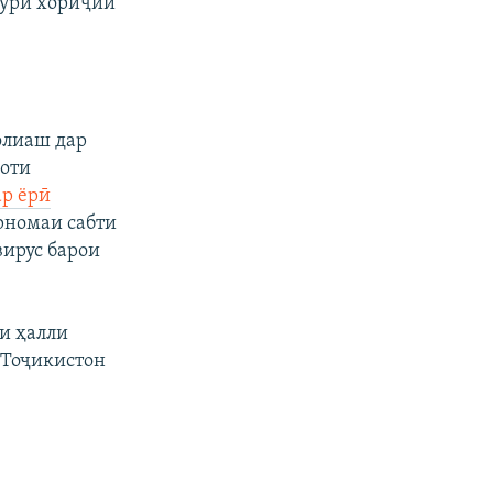
мури хориҷии
олиаш дар
роти
ар ёрӣ
арномаи сабти
ирус барои
и ҳалли
 Тоҷикистон