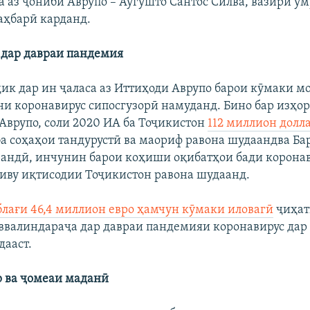
 аз ҷониби Аврупо – Аугушто Сантос Силва, вазири у
аҳбарӣ карданд.
дар давраи пандемия
ик дар ин ҷаласа аз Иттиҳоди Аврупо барои кӯмаки м
ни коронавирус сипосгузорӣ намуданд. Бино бар изҳо
врупо, соли 2020 ИА ба Тоҷикистон
112 миллион долл
 ба соҳаҳои тандурустӣ ва маориф равона шудаандва Б
андӣ, инчунин барои коҳиши оқибатҳои бади коронав
иву иқтисодии Тоҷикистон равона шудаанд.
лағи 46,4 миллион евро ҳамчун кӯмаки иловагӣ
ҷиҳат
ввалиндараҷа дар давраи пандемияи коронавирус дар
ааст.
 ва ҷомеаи маданӣ