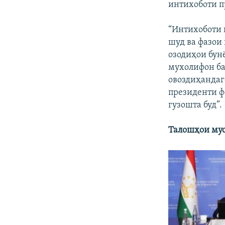
интихоботи п
“Интихоботи 
шуд ва фазои
озодиҳои бунё
мухолифон ба
овоздиҳандаг
президенти ф
гузошта буд”.
Талошҳои мус