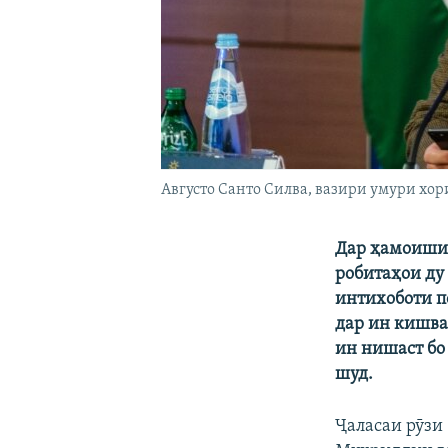
Aвгусто Санто Силва, вазири умури хо
Дар ҳамоиши 
робитаҳои ду
интихоботи п
дар ин кишва
ин нишаст бо
шуд.
Ҷаласаи рӯзи