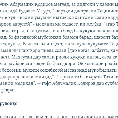
ҷик Абдумалик Қодиров мегӯяд, аз дидгоҳи ӯ ҳамин м
 калидӣ будааст. Ӯ гуфт, “шартҳои дастрасии Тоҷикист
+ ё худ Низоми умумии имтиёзҳо ҳангоми содир кар
рҳои аврупоӣ” - механизми содаест, ки мегӯяд: “агар
фоида гирад, пас ҳукумати он бояд ба ҳуқуқи шаҳрва
рад, бо фасодкорӣ муборизаи беамон барад, шароит ба
еҳ кунад. Вале савол ин ҷост, ки то куҷо ҳукумати То
 амал ин шартҳоро пиёда созад (дар коғаз, албатта, ҳа
аст). Махсусан дар самти риояи ҳуқуқи инсон, озод к
ёсӣ, муборизаи воқеӣ бо фасодкорӣ. Оё хостаҳои роҳб
 беҳсозии муҳити соҳибкорӣ метавонад муқобилияти
дкоронро шикаст диҳад? Таърихи то ба имрӯзи Тоҷики
манфӣ медиҳад”, -- гуфт Абдумалик Қодиров дар сӯҳба
 феврал.
врупоиҳо
н таҳлилгар, эҳсос мешавад, ки солҳои охир дипломат