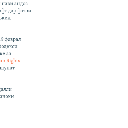
 нави андоз
афт дар фазои
аъкид
19 феврал
Кодекси
ке аз
n Rights
ушунат
ҳалли
ёзноки