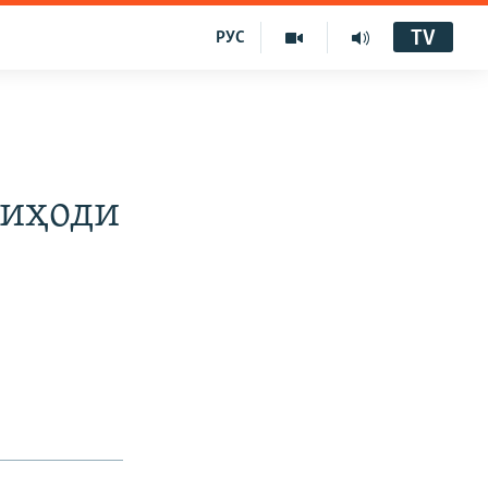
TV
РУС
тиҳоди