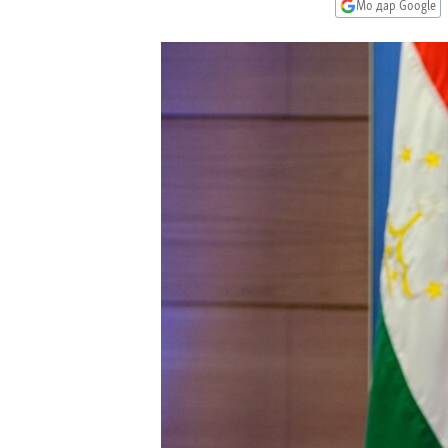
ГУЗОРИШҲОИ РАДИОӢ
Мо дар Google