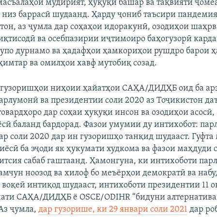
асъалаҳои мудирият, ҳуқуқи башар ва тақвияти ҷоме
низ баррасӣ шудаанд. Ҳарду ҷониб таъсири пандемия
стон, аз ҷумла дар соҳаҳои идоракунӣ, озодиҳои шаҳр
 иқтисодӣ ва осебпазирии иҷтимоиро баҳогузорӣ карда
упо дурнамо ва ҳадафҳои ҳамкориҳои рушдро барои ҳ
ҳимтар ва омилҳои хавф мутобиқ созад.
а гузоришҳои ниҳоии ҳайатҳои САҲА/ДИДҲБ оид ба ар
арлумонӣ ва президентии соли 2020 аз Тоҷикистон даъ
овардҳоро дар соҳаи ҳуқуқи инсон ва озодиҳои асосӣ,
сӣ баланд бардорад. Фазои умумии ду интихобот: пар
ар соли 2020 дар ин гузоришҳо танқид шудааст. Гуфта
иёсӣ ба эҷоди як ҳукумати худкома ва фазои маҳдуди 
итсия сабаб гаштаанд. Ҳамонгуна, ки интихоботи па
амчун ноозод ва хилоф бо меъёрҳои демократӣ ва наб
 воқеӣ интиқод шудааст, интихоботи президентии 11 о
ати САҲА/ДИДҲБ ё OSCE/ODIHR “бидуни алтернатива
Аз ҷумла,
дар гузорише, ки 29 январи соли 2021
дар ро