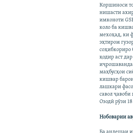
Коршиноси то
нишасти ахир
имконоти GSP
коло ба кишва
мехоҳад, ки 
эҳтиром гузо
соҳибкориро б
қодир аст дар
иҷрошаванда 
маҳбусҳои си
кишвар барои
лашкари фасо
савол ҷавоби 
Озодӣ рӯзи 18
Нобоварии а
Ба андешаи и