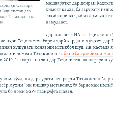
машваратҳо дар доираи Кодекси
ҳриддин, вазири
ҳимоят карда, ба зарурати пешр
и Тоҷикистон дар
соҳибкорӣ ва ҷалби сармояҳо т
ҳои Тоҷикистон ва
намудааст.
по
Дар нишасти ИА ва Тоҷикистон 
алошҳои Тоҷикистон барои ҷорӣ кардани муҷозот дар 
минаи хушунати хонаводӣ истиқбол шуд. Ин масъала я
килоти ҷомеаи Тоҷикистон ва
бино ба арзёбиҳои Huma
и 2019, “аз ҳар панҷ зан дар Тоҷикистон як нафараш х
упо мегӯяд, ки дар сурати пешрафти Тоҷикистон “дар 
сёр муҳим” ин кишвар метавонад ба барномаи имти
упо бо номи GSP+ пазируфта шавад.