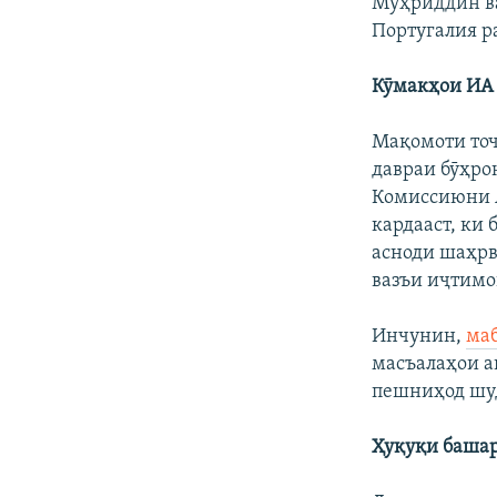
Муҳриддин ва
Португалия р
Кӯмакҳои ИА 
Мақомоти тоҷ
давраи бӯҳро
Комиссиюни А
кардааст, ки
асноди шаҳрв
вазъи иҷтимо
Инчунин,
маб
масъалаҳои а
пешниҳод шуд
Ҳуқуқи башар