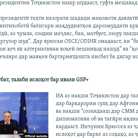
резидентии Тоҷикистон нашр шудааст, гуфта мешавад
президентӣ таҳти назорати шадиди мақомоти давлатӣ
 интихоботӣ баёнгари маҳдудиятҳои дарозмуддати ҳуқ
дӣ, аз ҷумла, озодии маҷлис, бан, матбуот, озору пахш
ргузор шуд”. Дар хулосаи OSCE/ODIHR омадааст, ки “б
он ҳеч як алтернативаи воқеӣ пешниҳод нашуд” ва “қ
еълиро дар мавқеи бартариятдошта нисбат ба дигар н
бат, талаби ислоҳот бар ивази GSP+
ИА аз нақши Тоҷикистон дар та
дар барқарории сулҳ дар Афғон
ва нақши “созандааш дар СММ 
дипломатияи об ва тағйри иқли
кардааст. Инчунин Брюссел аз 
ислоҳот дар бархе аз соҳаҳо, аз 