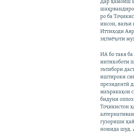
Дар ҳамоиш м
шаҳрвандиро 
ро ба Тоҷики
инсон, вазъи
Иттиҳоди Авр
эҳтиёҷоти му
ИА бо такя б
интихоботи п
эътибори даст
иштироки сиё
президентӣ д
маъракаҳои с
бидуни оппоз
Тоҷикистон ҳ
алтернативаи
гузориши ҳай
номида шуд. 