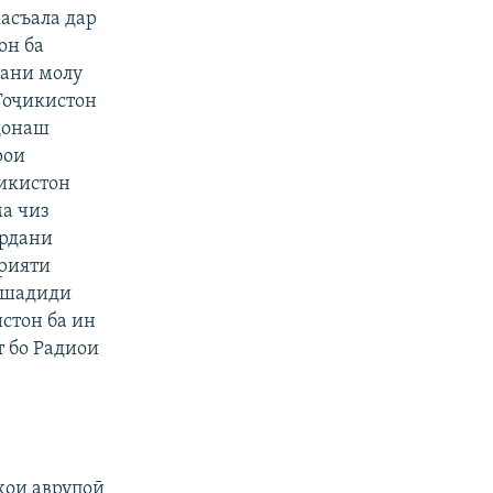
асъала дар
он ба
дани молу
 Тоҷикистон
ндонаш
рои
ҷикистон
ма чиз
ардани
арияти
 шадиди
стон ба ин
т бо Радиои
ҳои аврупоӣ