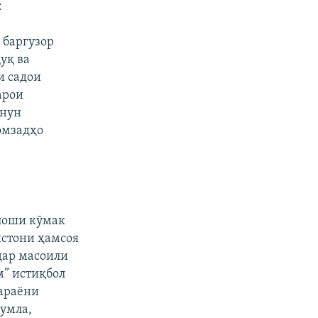
:
 баргузор
уқ ва
и садои
арои
онун
омзадҳо
лоши кӯмак
истони ҳамсоя
дар масоили
м” истиқбол
ҷараёни
ҷумла,