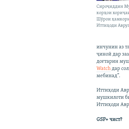
Сироҷиддин Му
корҳои хориҷа
Шӯрои ҳамкори
Иттиҳоди Авру
инчунин аз т
ҷиноӣ дар за
доғтарин муш
Watch
дар сол
мебинад”.
Иттиҳоди Авр
мушкилоти би
Иттиҳоди Авр
GSP+ чист?