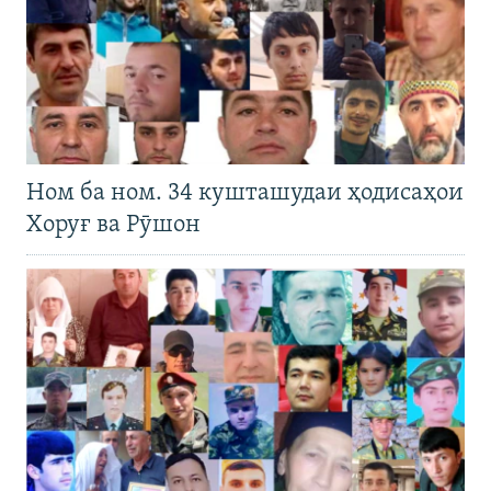
Ном ба ном. 34 кушташудаи ҳодисаҳои
Хоруғ ва Рӯшон