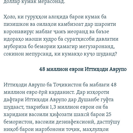
доллар кумак мерасонад.
Ҳоло, ки гуруҳҳои алоҳида барои кумак ба
пизишкон ва оилаҳои камбизоат дар шароити
коронавирус маблағ ҷамъ меоранд ва баъзе
идораҳо маоши худро ба суратҳисоби давлатии
мубориза бо бемории ҳамагир мегузаронанд,
сокинон мепурсанд, ки кумакҳо куҷо шуданд?
48 миллион еврои Иттиҳоди Аврупо
Иттиҳоди Аврупо ба Тоҷикистон ба маблағи 48
миллион евро ёрӣ карданист. Дар изҳороти
дафтари Иттиҳоди Аврупо дар Душанбе гуфта
шудааст, тақрибан 1,3 миллион еврои он ба
харидани васоили ҳифозати шахсӣ барои 25
бемористон, васоили дезинфексионӣ, дастпӯшу
ниқоб барои марзбонони тоҷик, маҳлулҳои