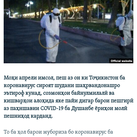
ГУЗОРИШҲОИ РАДИОӢ
Русский
ПАЙГИРӢ КУНЕД
Ҳамаи сомонаҳои RFE/RL
Моҳи апрели имсол, пеш аз он ки Тоҷикистон ба
коронавирус сироят шудани шаҳрвандонашро
эътироф кунад, созмонҳои байнулмилалӣ ва
кишварҳои алоҳида яке пайи дигар барои пешгирӣ
аз паҳншавии COVID-19 ба Душанбе ёриҳои молӣ
пешниҳод карданд.
То ба ҳол барои мубориза бо коронавирус ба