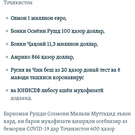
Тоҷикистон
Олмон 1 миллион евро,
Бонки Осиёии Рушд 100 ҳазор доллар,
Бонки Ҷаҳонӣ 11,3 миллион доллар,
Амрико 866 ҳазор доллар,
Русия ва Чин беш аз 20 ҳазор донаӣ тест ва ё
маводи ташхиси коронавирус
ва ЮНИСЕФ либосу ашёи муҳофизатӣ
додаанд.
Барномаи Рушди Созмони Милали Муттаҳид эълон
кард, ки барои муҳофизати қишрҳои осебпазир аз
бемории COVID-19 дар Тоҷикистон 600 ҳазор