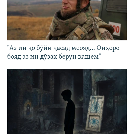
"Аз ин ҷо бӯйи ҷасад меояд… Онҳоро
бояд аз ин дӯзах берун кашем"