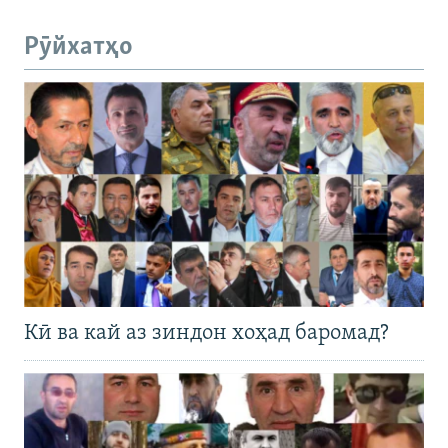
Рӯйхатҳо
Кӣ ва кай аз зиндон хоҳад баромад?