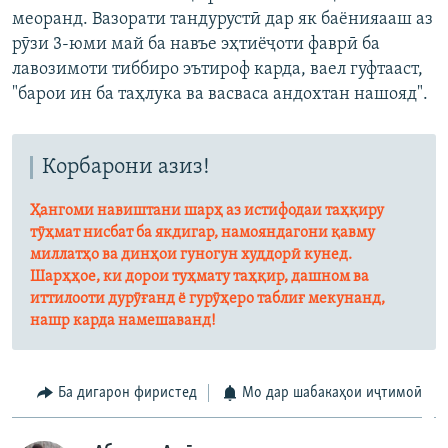
меоранд. Вазорати тандурустӣ дар як баёнияааш аз
рӯзи 3-юми май ба навъе эҳтиёҷоти фаврӣ ба
лавозимоти тиббиро эътироф карда, ваел гуфтааст,
"барои ин ба таҳлука ва васваса андохтан нашояд".
Корбарони азиз!
Ҳангоми навиштани шарҳ аз истифодаи таҳқиру
тӯҳмат нисбат ба якдигар, намояндагони қавму
миллатҳо ва динҳои гуногун худдорӣ кунед.
Шарҳҳое, ки дорои туҳмату таҳқир, дашном ва
иттилооти дурӯғанд ё гурӯҳеро таблиғ мекунанд,
нашр карда намешаванд!
Ба дигарон фиристед
Мо дар шабакаҳои иҷтимоӣ