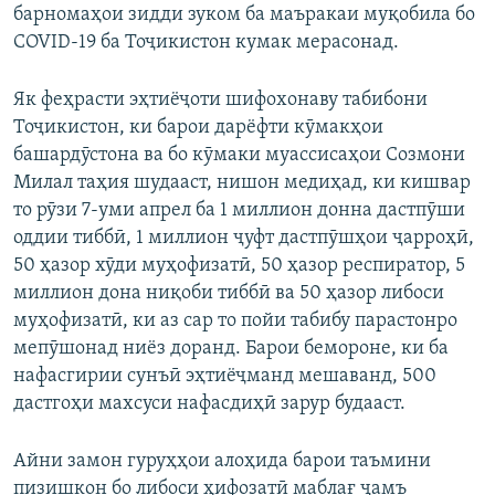
барномаҳои зидди зуком ба маъракаи муқобила бо
COVID-19 ба Тоҷикистон кумак мерасонад.
Як феҳрасти эҳтиёҷоти шифохонаву табибони
Тоҷикистон, ки барои дарёфти кӯмакҳои
башардӯстона ва бо кӯмаки муассисаҳои Созмони
Милал таҳия шудааст, нишон медиҳад, ки кишвар
то рӯзи 7-уми апрел ба 1 миллион донна дастпӯши
оддии тиббӣ, 1 миллион ҷуфт дастпӯшҳои ҷарроҳӣ,
50 ҳазор хӯди муҳофизатӣ, 50 ҳазор респиратор, 5
миллион дона ниқоби тиббӣ ва 50 ҳазор либоси
муҳофизатӣ, ки аз сар то пойи табибу парастонро
мепӯшонад ниёз доранд. Барои бемороне, ки ба
нафасгирии сунъӣ эҳтиёҷманд мешаванд, 500
дастгоҳи махсуси нафасдиҳӣ зарур будааст.
Айни замон гуруҳҳои алоҳида барои таъмини
пизишкон бо либоси ҳифозатӣ маблағ ҷамъ