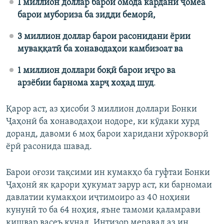
1 миллион доллар барои омода кардани ҷомеа
барои мубориза ба зидди беморӣ,
3 миллион доллар барои расонидани ёрии
муваққатӣ ба хонаводаҳои камбизоат ва
1 миллион доллари боқӣ барои иҷро ва
арзёбии барнома харҷ хоҳад шуд
.
Қарор аст, аз ҳисоби 3 миллион доллари Бонки
Ҷаҳонӣ ба хонаводаҳои нодоре, ки кӯдаки хурд
доранд, давоми 6 моҳ барои харидани хӯрокворӣ
ёрӣ расонида шавад.
Барои оғози тақсими ин кумакҳо ба гуфтаи Бонки
Ҷаҳонӣ як қарори ҳукумат зарур аст, ки барномаи
давлатии кумакҳои иҷтимоиро аз 40 ноҳияи
кунунӣ то ба 64 ноҳия, яъне тамоми қаламрави
кишвар васеъ кунад. Интизор меравад аз ин