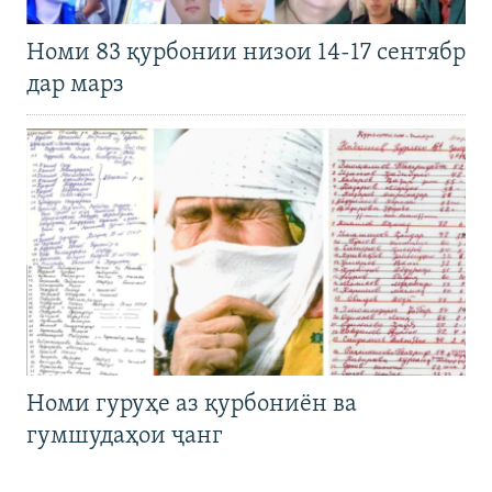
Номи 83 қурбонии низои 14-17 сентябр
дар марз
Номи гуруҳе аз қурбониён ва
гумшудаҳои ҷанг