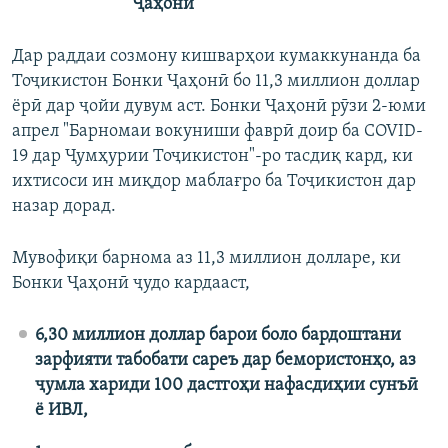
Ҷаҳонӣ
Дар раддаи созмону кишварҳои кумаккунанда ба
Тоҷикистон Бонки Ҷаҳонӣ бо 11,3 миллион доллар
ёрӣ дар ҷойи дувум аст. Бонки Ҷаҳонӣ рӯзи 2-юми
апрел "Барномаи вокуниши фаврӣ доир ба COVID-
19 дар Ҷумҳурии Тоҷикистон"-ро тасдиқ кард, ки
ихтисоси ин миқдор маблағро ба Тоҷикистон дар
назар дорад.
Мувофиқи барнома аз 11,3 миллион долларе, ки
Бонки Ҷаҳонӣ ҷудо кардааст,
6,30 миллион доллар барои боло бардоштани
зарфияти табобати сареъ дар бемористонҳо, аз
ҷумла хариди 100 дастгоҳи нафасдиҳии сунъӣ
ё ИВЛ,