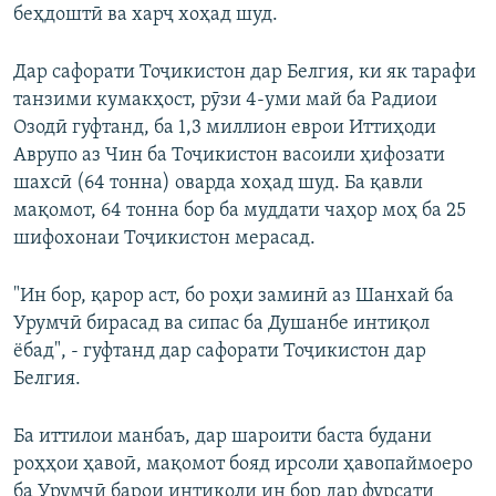
беҳдоштӣ ва харҷ хоҳад шуд.
Дар сафорати Тоҷикистон дар Белгия, ки як тарафи
танзими кумакҳост, рӯзи 4-уми май ба Радиои
Озодӣ гуфтанд, ба 1,3 миллион еврои Иттиҳоди
Аврупо аз Чин ба Тоҷикистон васоили ҳифозати
шахсӣ (64 тонна) оварда хоҳад шуд. Ба қавли
мақомот, 64 тонна бор ба муддати чаҳор моҳ ба 25
шифохонаи Тоҷикистон мерасад.
"Ин бор, қарор аст, бо роҳи заминӣ аз Шанхай ба
Урумчӣ бирасад ва сипас ба Душанбе интиқол
ёбад", - гуфтанд дар сафорати Тоҷикистон дар
Белгия.
Ба иттилои манбаъ, дар шароити баста будани
роҳҳои ҳавоӣ, мақомот бояд ирсоли ҳавопаймоеро
ба Урумчӣ барои интиқоли ин бор дар фурсати