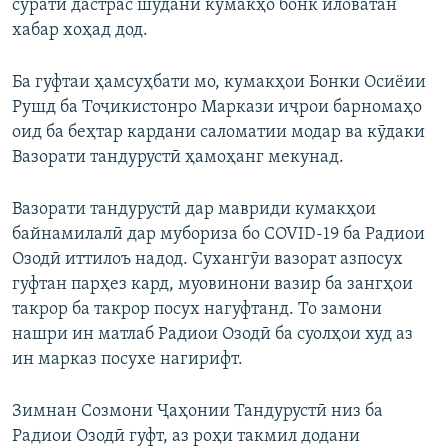
сурати дастрас шудани кумакҳо бонк иловатан
хабар хоҳад дод.
Ба гуфтаи ҳамсуҳбати мо, кумакҳои Бонки Осиёии
Рушд ба Тоҷикистонро Маркази иҷрои барномаҳо
оид ба беҳтар кардани саломатии модар ва кӯдаки
Вазорати тандурустӣ ҳамоҳанг мекунад.
Вазорати тандурустӣ дар мавриди кумакҳои
байнамилалӣ дар мубориза бо COVID-19 ба Радиои
Озодӣ иттилоъ надод. Сухангӯи вазорат азпосух
гуфтан парҳез кард, муовинони вазир ба зангҳои
такрор ба такрор посух нагуфтанд. То замони
нашри ин матлаб Радиои Озодӣ ба суолҳои худ аз
ин марказ посухе нагирифт.
Зимнан Созмони Ҷаҳонии Тандурустӣ низ ба
Радиои Озодӣ гуфт, аз роҳи такмил додани