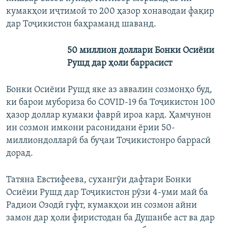
кумакҳои иҷтимоӣ то 200 ҳазор хонаводаи фақир
дар Тоҷикистон баҳраманд шаванд.
50 миллион доллари Бонки Осиёии
Рушд дар ҳоли баррасист
Бонки Осиёии Рушд яке аз аввалин созмонҳо буд,
ки барои мубориза бо COVID-19 ба Тоҷикистон 100
ҳазор доллар кумаки фаврӣ ироа кард. Ҳамчунон
ин созмон имкони расонидани ёрии 50-
миллиондолларӣ ба буҷаи Тоҷикистонро баррасӣ
дорад.
Татяна Евстифеева, сухангӯи дафтари Бонки
Осиёии Рушд дар Тоҷикистон рӯзи 4-уми май ба
Радиои Озодӣ гуфт, кумакҳои ин созмон айни
замон дар ҳоли фиристодан ба Душанбе аст ва дар