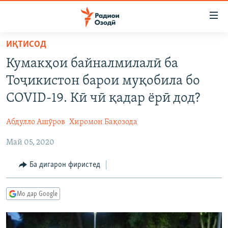
Пайвандҳои
дастрасӣ
Ҷаҳиш
ИҚТИСОД
ба
ГӮШАҲО
Кумакҳои байналмилалӣ ба
мояи
ГАПИ ОЗОД
СИЁСАТ
аслӣ
Тоҷикистон барои муқобила бо
РӮЗГОРИ МУҲОҶИР
Ҷаҳиш
ИҚТИСОД
COVID-19. Кӣ чӣ қадар ёрӣ дод?
ба
САЛОМ, ХОҲАР
ҶОМЕА
феҳристи
Абдулло Ашӯров
Хиромон Бақозода
ТАҲҚИҚОТ
ҚАЗИЯИ "КРОКУС"
аслӣ
Ҷаҳиш
Май 05, 2020
ҶАНГ ДАР УКРАИНА
ОСИЁИ МАРКАЗӢ
ба
НАЗАРИ МАРДУМ
ФАРҲАНГ
Ба дигарон фиристед
ҷустор
ЧАНДРАСОНАӢ
МЕҲМОНИ ОЗОДӢ
БЛОГИСТОН
Мо дар Google
РӮЙХАТҲО
ВАРЗИШ
ОЗОДӢ ОНЛАЙН
ВИДЕО
КИТОБҲОИ ОЗОДӢ
НИГОРИСТОН