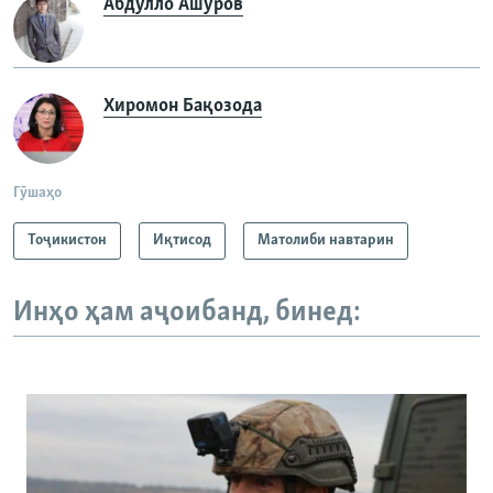
Абдулло Ашӯров
Хиромон Бақозода
Гӯшаҳо
Тоҷикистон
Иқтисод
Матолиби навтарин
Инҳо ҳам аҷоибанд, бинед: