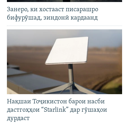
Занеро, ки хостааст писарашро
бифурӯшад, зиндонӣ кардаанд
Нақшаи Тоҷикистон барои насби
дастгоҳҳои “Starlink” дар гӯшаҳои
дурдаст