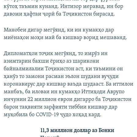
кӯтоҳ таъмин кунанд. Интизор меравад, ин бор
давоми ҳафтаи ҷорӣ ба Тоҷикистон бирасад.
Манобеи дигар мегӯянд, ки ин кумакҳо дар
миёнаҳои моҳи май ба кишвар ворид мешаванд.
Дипломатҳои тоҷик мегӯянд, то имрӯз ин
азимтарин бахши ёриҳо аз шарикони
байналмилалии Тоҷикистон аст, ки таъмини он
ҳанӯз то замони расман эълон шудани вуҷуди
коронавирус дар кишвар ваъда шудааст. Ба иттилои
манбаъ, ба иловаи ин кумакҳо Иттиҳоди Аврупо
инчунин 22 миллион еврои дигарро ба Тоҷикистон
барои тақвияти зарфияти тиббии кишвар дар
муқобила бо COVID-19 ҷудо хоҳад кард.
11,3 миллион доллар аз Бонки