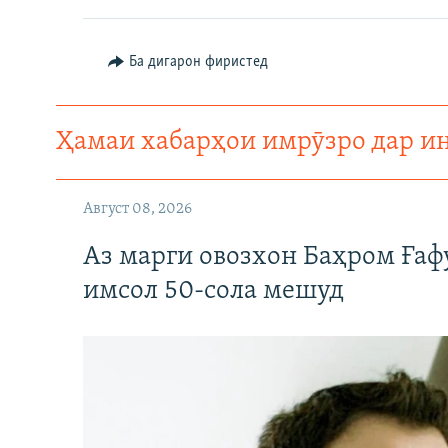
Ба дигарон фиристед
Ҳамаи хабарҳои имрӯзро дар и
Август 08, 2026
Аз марги овозхон Баҳром Ғаф
имсол 50-сола мешуд