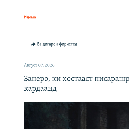
Идома
Ба дигарон фиристед
Август 07, 2026
Занеро, ки хостааст писараш
кардаанд