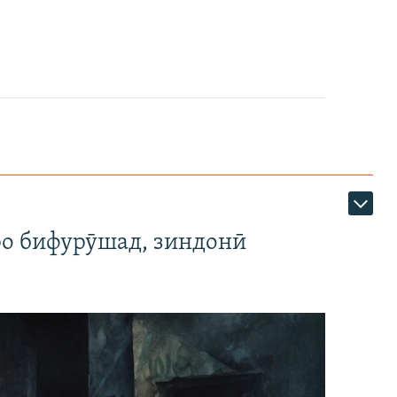
ро бифурӯшад, зиндонӣ