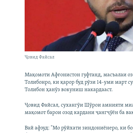
ГУЗОРИШҲОИ РАДИОӢ
Ҷовид Файсал
Мақомоти Афғонистон гуфтанд, масъалаи оз
Толибонро, ки қарор буд рӯзи 14-уми март с
Толибон ҳанӯз вокуниш накардааст.
Ҷовид Файсал, сухангӯи Шӯрои амнияти мил
мақомот барои озод кардани ҷангҷӯён ба ва
Вай афзуд: "Мо рӯйхати зиндониёнеро, ки б