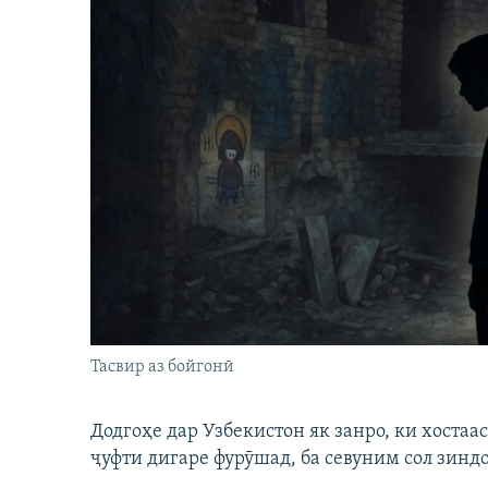
Тасвир аз бойгонӣ
Додгоҳе дар Узбекистон як занро, ки хостаа
ҷуфти дигаре фурӯшад, ба севуним сол зинд