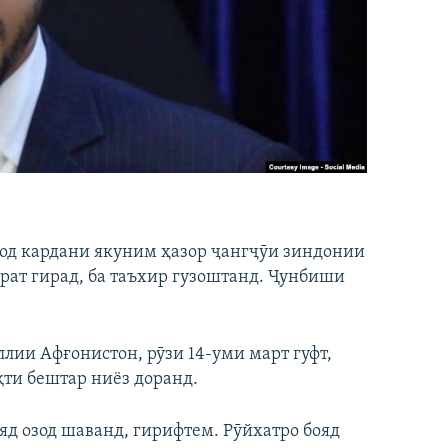
од кардани якуним ҳазор ҷангҷӯи зиндонии
урат гирад, ба таъхир гузоштанд. Ҷунбиши
лии Афғонистон, рӯзи 14-уми март гуфт,
қти бештар ниёз доранд.
ояд озод шаванд, гирифтем. Рӯйхатро бояд