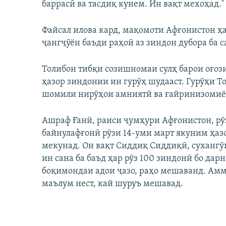
баррасӣ ва тасдиқ кунем. Ин вақт мехоҳад."
Файсал илова кард, мақомоти Афғонистон ҳ
ҷангҷӯён баъди раҳоӣ аз зиндон дубора ба 
Толибон тибқи созишномаи сулҳ барои оғози
ҳазор зиндонии ин гурӯҳ шудааст. Гурӯҳи То
шомили нирӯҳои амниятӣ ва ғайринизомиён
Ашраф Ғанӣ, раиси ҷумҳури Афғонистон, рӯз
байнулафғонӣ рӯзи 14-уми март якуним ҳазо
мекунад. Он вақт Сиддиқ Сиддиқӣ, сухангӯи
ин сана ба баъд ҳар рӯз 100 зиндонӣ бо дар
боқимондаи адои ҷазо, раҳо мешаванд. Аммо
маълум нест, кай шуруъ мешавад.