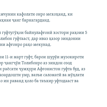
амчунин кафолати онро мехоҳанд, ки
саҳнаи ҷанг барнагарданд.
 гуфтугӯҳои байнулафғонӣ хостори раҳоии 5
либон гуфтааст, дар иваз ҳазор зиндонии
и афғонро раҳо мекунад.
и 11-и март гуфт, барои шурӯи музокироти
р ҷангҷӯи Толибонро аз зиндон озод
 раёсати ҷумҳури Афғонистон гуфта буд, аз
назардошти умр, вазъи саломатӣ ва мӯҳлати
 ин раванд ҳоло ба таъхир уфтодааст ва