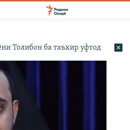
ёни Толибон ба таъхир уфтод