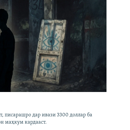
ст, писарашро дар ивази 3300 доллар ба
он маҳкум кардааст.