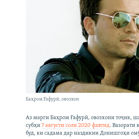
Баҳром Ғафурӣ, овозхон
Аз марги Баҳром Ғафурӣ, овозхони тоҷик, ш
субҳи
7 августи соли 2020 фавтид
. Вазорати
буд, ки садама дар наздикии Донишгоҳи ом