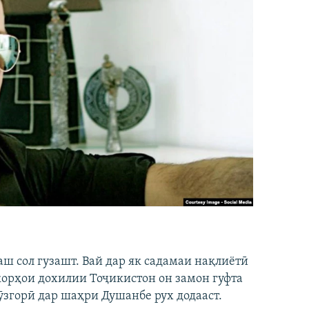
аш сол гузашт. Вай дар як садамаи нақлиётӣ
 корҳои дохилии Тоҷикистон он замон гуфта
ӯзгорӣ дар шаҳри Душанбе рух додааст.