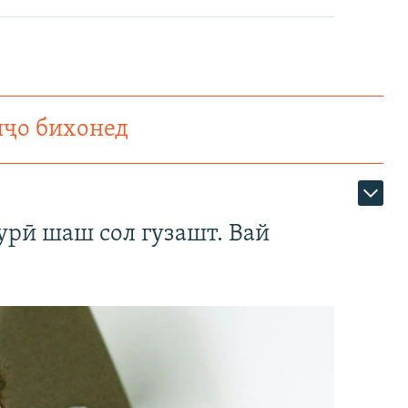
нҷо бихонед
урӣ шаш сол гузашт. Вай