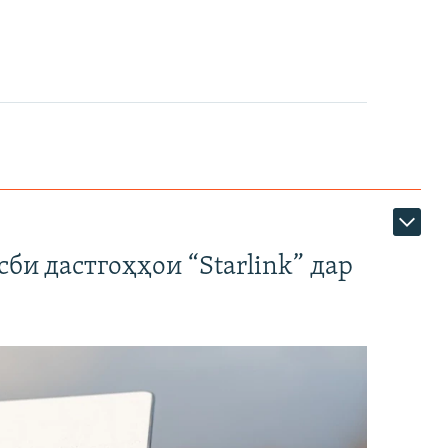
би дастгоҳҳои “Starlink” дар