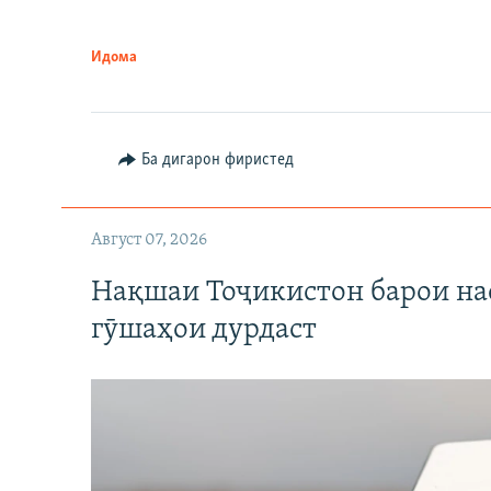
Идома
Ба дигарон фиристед
Август 07, 2026
Нақшаи Тоҷикистон барои нас
гӯшаҳои дурдаст