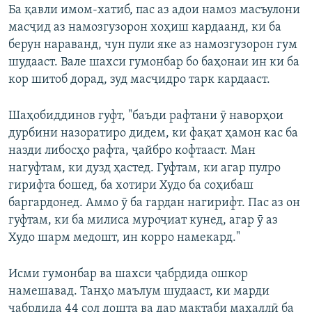
Ба қавли имом-хатиб, пас аз адои намоз масъулони
масҷид аз намозгузорон хоҳиш кардаанд, ки ба
берун нараванд, чун пули яке аз намозгузорон гум
шудааст. Вале шахси гумонбар бо баҳонаи ин ки ба
кор шитоб дорад, зуд масҷидро тарк кардааст.
Шаҳобиддинов гуфт, "баъди рафтани ӯ наворҳои
дурбини назоратиро дидем, ки фақат ҳамон кас ба
назди либосҳо рафта, ҷайбро кофтааст. Ман
нагуфтам, ки дузд ҳастед. Гуфтам, ки агар пулро
гирифта бошед, ба хотири Худо ба соҳибаш
баргардонед. Аммо ӯ ба гардан нагирифт. Пас аз он
гуфтам, ки ба милиса муроҷиат кунед, агар ӯ аз
Худо шарм медошт, ин корро намекард."
Исми гумонбар ва шахси ҷабрдида ошкор
намешавад. Танҳо маълум шудааст, ки марди
ҷабрдида 44 сол дошта ва дар мактаби маҳаллӣ ба