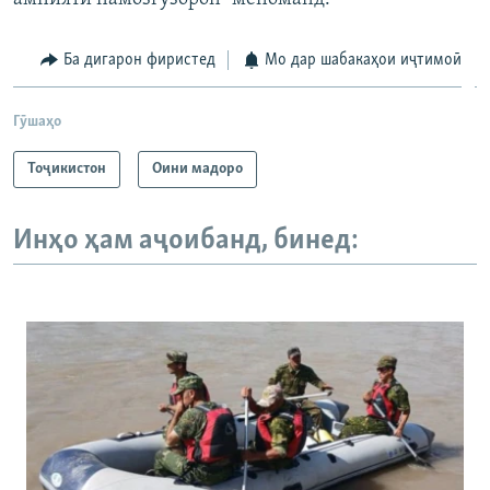
Ба дигарон фиристед
Мо дар шабакаҳои иҷтимоӣ
Гӯшаҳо
Тоҷикистон
Оини мадоро
Инҳо ҳам аҷоибанд, бинед: