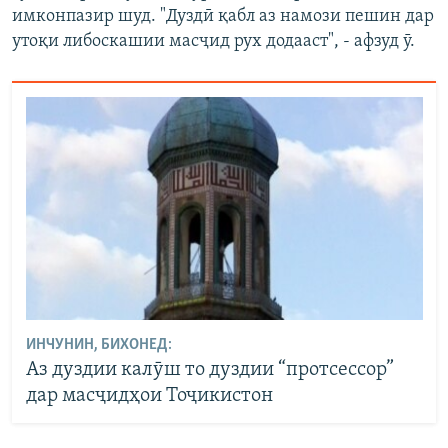
имконпазир шуд. "Дуздӣ қабл аз намози пешин дар
утоқи либоскашии масҷид рух додааст", - афзуд ӯ.
ИНЧУНИН, БИХОНЕД:
Аз дуздии калӯш то дуздии “протсессор”
дар масҷидҳои Тоҷикистон