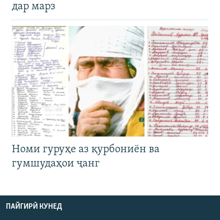
дар марз
Номи гуруҳе аз қурбониён ва
гумшудаҳои ҷанг
ПАЙГИРӢ КУНЕД