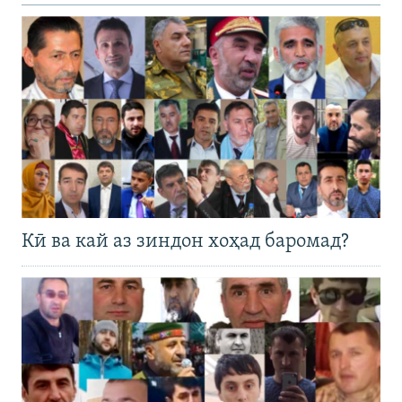
Кӣ ва кай аз зиндон хоҳад баромад?