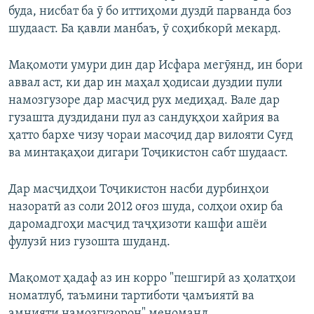
буда, нисбат ба ӯ бо иттиҳоми дуздӣ парванда боз
шудааст. Ба қавли манбаъ, ӯ соҳибкорӣ мекард.
Мақомоти умури дин дар Исфара мегӯянд, ин бори
аввал аст, ки дар ин маҳал ҳодисаи дуздии пули
намозгузоре дар масҷид рух медиҳад. Вале дар
гузашта дуздидани пул аз сандуқҳои хайрия ва
ҳатто бархе чизу чораи масоҷид дар вилояти Суғд
ва минтақаҳои дигари Тоҷикистон сабт шудааст.
Дар масҷидҳои Тоҷикистон насби дурбинҳои
назоратӣ аз соли 2012 оғоз шуда, солҳои охир ба
даромадгоҳи масҷид таҷҳизоти кашфи ашёи
фулузӣ низ гузошта шуданд.
Мақомот ҳадаф аз ин корро "пешгирӣ аз ҳолатҳои
номатлуб, таъмини тартиботи ҷамъиятӣ ва
амнияти намозгузорон" меноманд.