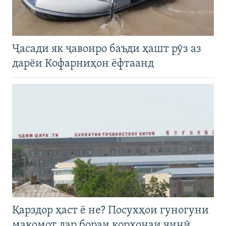
Ҷасади як ҷавонро баъди ҳашт рӯз аз
дарёи Кофарниҳон ёфтаанд
Қарздор ҳаст ё не? Посухҳои гуногуни
мақомот дар бораи корхонаи чинӣ