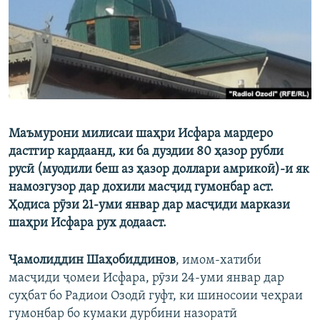
ГУЗОРИШҲОИ РАДИОӢ
Русский
ПАЙГИРӢ КУНЕД
Маъмурони милисаи шаҳри Исфара мардеро
дастгир кардаанд, ки ба дуздии 80 ҳазор рубли
Ҳамаи сомонаҳои RFE/RL
русӣ (муодили беш аз ҳазор доллари амрикоӣ)-и як
намозгузор дар дохили масҷид гумонбар аст.
Ҳодиса рӯзи 21-уми январ дар масҷиди маркази
шаҳри Исфара рух додааст.
Ҷамолиддин Шаҳобиддинов
, имом-хатиби
масҷиди ҷомеи Исфара, рӯзи 24-уми январ дар
суҳбат бо Радиои Озодӣ гуфт, ки шиносоии чеҳраи
гумонбар бо кумаки дурбини назоратӣ