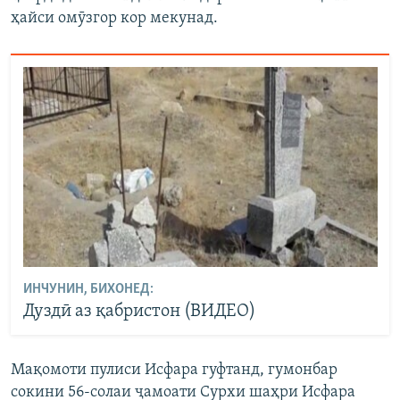
ҳайси омӯзгор кор мекунад.
ИНЧУНИН, БИХОНЕД:
Дуздӣ аз қабристон (ВИДЕО)
Мақомоти пулиси Исфара гуфтанд, гумонбар
сокини 56-солаи ҷамоати Сурхи шаҳри Исфара