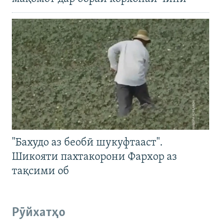
"Бахудо аз беобӣ шукуфтааст".
Шикояти пахтакорони Фархор аз
тақсими об
Рӯйхатҳо