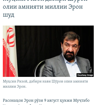
олии амнияти миллии Эрон
шуд
Муҳсин Ризоӣ, дабири нави Шӯрои олии амнияти
миллии Эрон.
Расонаҳои Эрон рӯзи 9 август ҳукми Муҷтабо