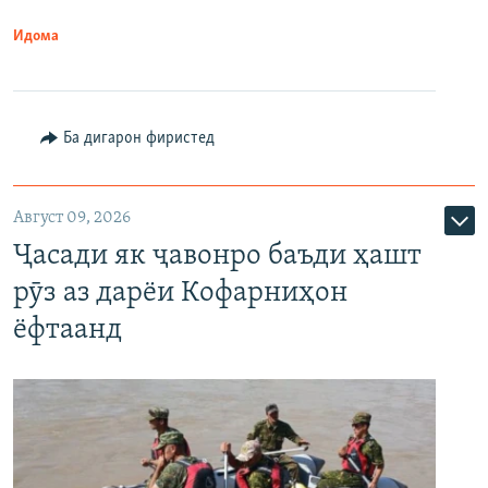
Идома
Ба дигарон фиристед
Август 09, 2026
Ҷасади як ҷавонро баъди ҳашт
рӯз аз дарёи Кофарниҳон
ёфтаанд