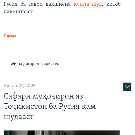
Русия ба таври ваҳшиёна
кушта шуд
, китоб
навиштааст.
Идома
Ба дигарон фиристед
Август 07, 2026
Сафари муҳоҷирон аз
Тоҷикистон ба Русия кам
шудааст