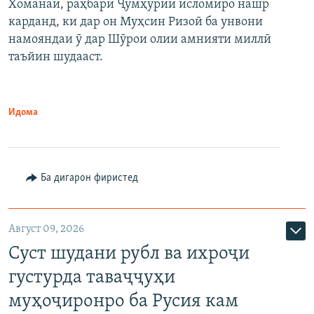
Хоманаӣ, раҳбари Ҷумҳурии исломиро нашр
карданд, ки дар он Муҳсин Ризоӣ ба унвони
намояндаи ӯ дар Шӯрои олии амнияти миллӣ
таъйин шудааст.
Идома
Ба дигарон фиристед
Август 09, 2026
Суст шудани рубл ва ихроҷи
густурда таваҷҷуҳи
муҳоҷиронро ба Русия кам