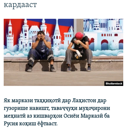
кардааст
Як маркази таҳқиқотӣ дар Лаҳистон дар
гузорише навишт, таваҷҷуҳи муҳоҷирони
меҳнатӣ аз кишварҳои Осиёи Марказӣ ба
Русия коҳиш ёфтааст.