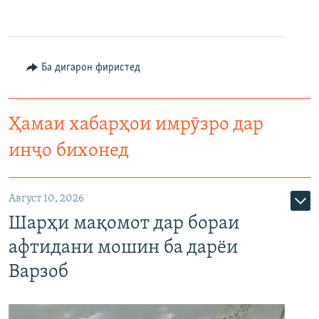
Ба дигарон фиристед
Ҳамаи хабарҳои имрӯзро дар
инҷо бихонед
Август 10, 2026
Шарҳи мақомот дар бораи
афтидани мошин ба дарёи
Варзоб