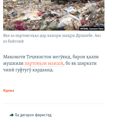
Яке аз партовгоҳҳо дар канори шаҳри Душанбе. Акс
аз бойгонӣ
Мақомоти Тоҷикистон мегӯянд, барои ҳалли
мушкили
партовҳои маишӣ
, бо як ширкати
чинӣ гуфтугӯ кардаанд.
Идома
Ба дигарон фиристед