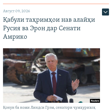
Август 09, 2026
Қабули таҳримҳои нав алайҳи
Русия ва Эрон дар Сенати
Амрико
Қонун ба номи Линдси Грэм, сенатори ҷумҳурихоҳ