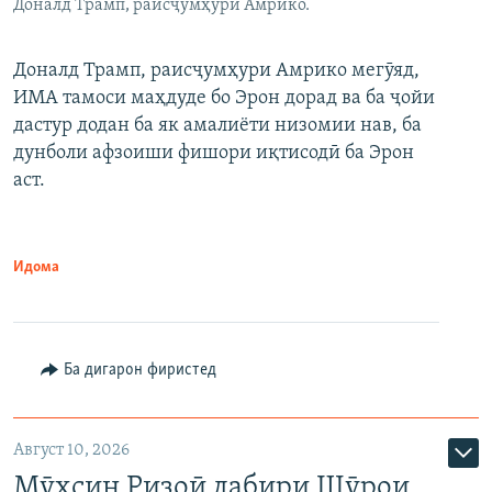
Доналд Трамп, раисҷумҳури Амрико.
Доналд Трамп, раисҷумҳури Амрико мегӯяд,
ИМА тамоси маҳдуде бо Эрон дорад ва ба ҷойи
дастур додан ба як амалиёти низомии нав, ба
дунболи афзоиши фишори иқтисодӣ ба Эрон
аст.
Идома
Ба дигарон фиристед
Август 10, 2026
Мӯҳсин Ризоӣ дабири Шӯрои