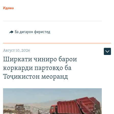
Идома
Ба дигарон фиристед
Август 10, 2026
Ширкати чиниро барои
коркарди партовҳо ба
Тоҷикистон меоранд