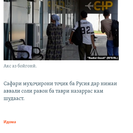
Акс аз бойгонӣ.
Сафари муҳоҷирони тоҷик ба Русия дар нимаи
аввали соли равон ба таври назаррас кам
шудааст.
Идома