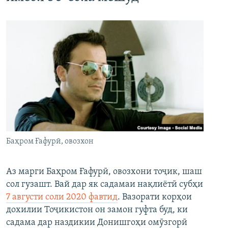
Баҳром Ғафурӣ, овозхон
Аз марги Баҳром Ғафурӣ, овозхони тоҷик, шаш
сол гузашт. Вай дар як садамаи нақлиётӣ субҳи
7 августи соли 2020 фавтид
. Вазорати корҳои
дохилии Тоҷикистон он замон гуфта буд, ки
садама дар наздикии Донишгоҳи омӯзгорӣ