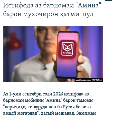
Истифода аз барномаи "Амина"
барои муҳоҷирон ҳатмӣ шуд
Аз 1-уми сентябри соли 2026 истифода аз
барномаи мобилии "Амина" барои тамоми
"хориҷиҳо, ки вурудашон ба Русия бе виза
амалӣ мегардад", ҳатмӣ мешавад. Замимаи