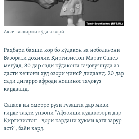
ГУЗОРИШҲОИ РАДИОӢ
Русский
ПАЙГИРӢ КУНЕД
Акси тасвирии кӯдакозорӣ
Раҳбари бахши кор бо кӯдакон ва ноболиғони
Вазорати дохилии Қирғизистон Марат Сапев
мегӯяд, 80 дар сади кӯдакони таҷовузшуда аз
Ҳамаи сомонаҳои RFE/RL
дасти хешони худ озори ҷинсӣ дидаанд. 20 дар
сади дигарро афроди ношинос таҷовуз
кардаанд.
Сапаев ин оморро рӯзи гузашта дар мизи
гирде таҳти унвони "Афзоиши кӯдакозорӣ дар
Қирғизистон - ҷори кардани ҳукми қатл зарур
аст?", баён кард.