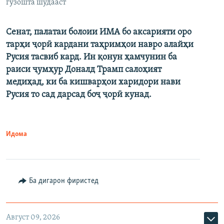
гузошта шудааст
Сенат, палатаи болоии ИМА бо аксарияти оро
тарҳи ҷорӣ кардани таҳримҳои навро алайҳи
Русия тасвиб кард. Ин қонун ҳамчунин ба
раиси ҷумҳур Доналд Трамп салоҳият
медиҳад, ки ба кишварҳои харидори нави
Русия то сад дарсад боҷ ҷорӣ кунад.
Идома
Ба дигарон фиристед
Август 09, 2026