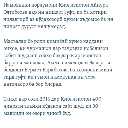
Намояндаи порлумони Қирғизистон Айнура
Олтибоева дар ин нишаст гуфт, ки ба хотири
ҷилавгирӣ аз кӯдакозорӣ ҳукми эъдомро ба ин
ҷиноят дуруст мешуморад.
Масъалаи бо роҳи кимиёвӣ хунсо кардани
онҳое, ки ҷурмашон дар таҷовузи ноболиғон
собит шудааст, солҳо боз дар Қирғизистон
баррасӣ машавад. Аммо намояндаи Вазорати
беҳдошт Бермет Баркбасова ба ҳозирони мизи
гирд гуфт, ки гумон намекунад ин чора
натиҷаеро ба бор биёрад.
Танҳо дар соли 2016 дар Қирғизистон 400
ҷинояти алайҳи кӯдакон сабт шуд, ки 30
мавриди он озори ҷинсӣ буд.