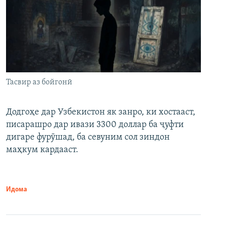
Тасвир аз бойгонӣ
Додгоҳе дар Узбекистон як занро, ки хостааст,
писарашро дар ивази 3300 доллар ба ҷуфти
дигаре фурӯшад, ба севуним сол зиндон
маҳкум кардааст.
Идома