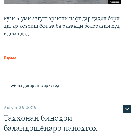
Рӯзи 6-уми август арзиши нафт дар ҷаҳон бори
дигар афзоиш ёфт ва ба раванди болоравии худ
идома дод.
Идома
Ба дигарон фиристед
Август 06, 2026
Таҳхонаи биноҳои
баландошёнаро паноҳгоҳ