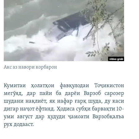
Акс аз навори корбарон
Кумитаи ҳолатҳои фавқулодаи Тоҷикистон
мегӯяд, дар пайи ба дарёи Варзоб сарозер
шудани нақлиёт, як нафар ғарқ шуда, ду каси
дигар наҷот ёфтанд. Ҳодиса субҳи барвақти 10-
уми август дар ҳудуди ҷамоати Варзобқалъа
рух додааст.