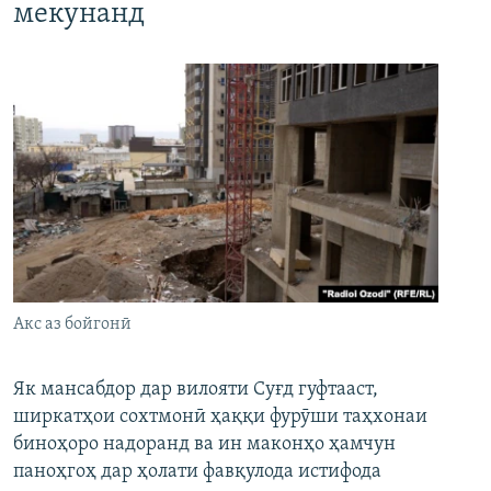
мекунанд
Акс аз бойгонӣ
Як мансабдор дар вилояти Суғд гуфтааст,
ширкатҳои сохтмонӣ ҳаққи фурӯши таҳхонаи
биноҳоро надоранд ва ин маконҳо ҳамчун
паноҳгоҳ дар ҳолати фавқулода истифода