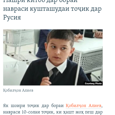
Нашри китоб дар бораи
навраси кушташудаи тоҷик дар
Русия
Қобилҷон Алиев
Як шоири тоҷик дар бораи
Қобилҷон Алиев
,
навраси 10-солаи тоҷик, ки ҳашт моҳ пеш дар