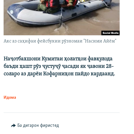
Акс аз саҳифаи фейсбукии рӯзномаи "Насими Айём"
Наҷотбахшони Кумитаи ҳолатҳои фавқулода
баъди ҳашт рӯз ҷустуҷӯ ҷасади як ҷавони 28-
соларо аз дарёи Кофарниҳон пайдо кардаанд.
Идома
Ба дигарон фиристед