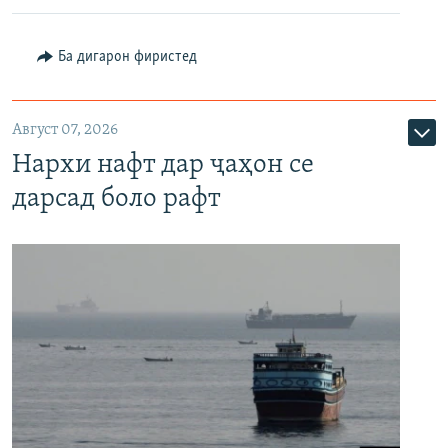
Ба дигарон фиристед
Август 07, 2026
Нархи нафт дар ҷаҳон се
дарсад боло рафт