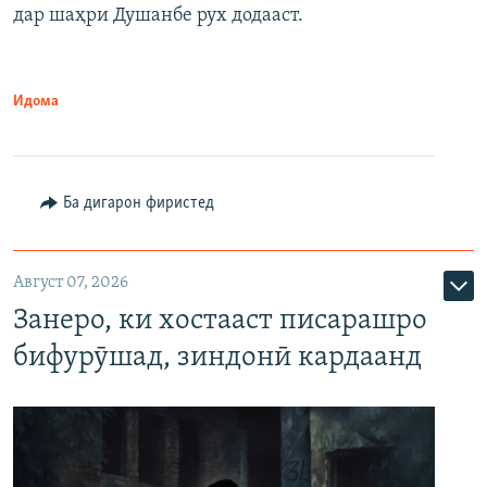
дар шаҳри Душанбе рух додааст.
Идома
Ба дигарон фиристед
Август 07, 2026
Занеро, ки хостааст писарашро
бифурӯшад, зиндонӣ кардаанд