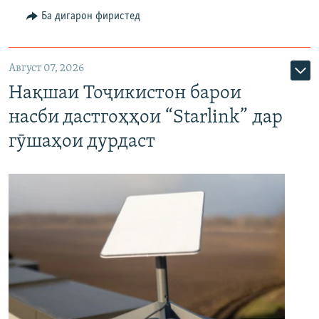
Ба дигарон фиристед
Август 07, 2026
Нақшаи Тоҷикистон барои
насби дастгоҳҳои “Starlink” дар
гӯшаҳои дурдаст