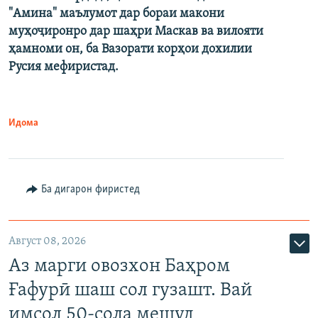
"Амина" маълумот дар бораи макони
муҳоҷиронро дар шаҳри Маскав ва вилояти
ҳамноми он, ба Вазорати корҳои дохилии
Русия мефиристад.
Идома
Ба дигарон фиристед
Август 08, 2026
Аз марги овозхон Баҳром
Ғафурӣ шаш сол гузашт. Вай
имсол 50-сола мешуд