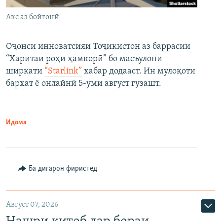
Акс аз бойгонӣ
Оҷонси инноватсияи Тоҷикистон аз баррасии
“Харитаи роҳи ҳамкорӣ” бо масъулони
ширкати
“Starlink”
хабар додааст. Ин мулоқоти
бархат ё онлайнӣ 5-уми август гузашт.
Идома
Ба дигарон фиристед
Август 07, 2026