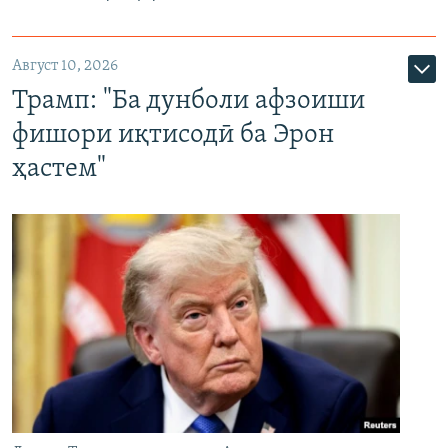
Август 10, 2026
Трамп: "Ба дунболи афзоиши
фишори иқтисодӣ ба Эрон
ҳастем"