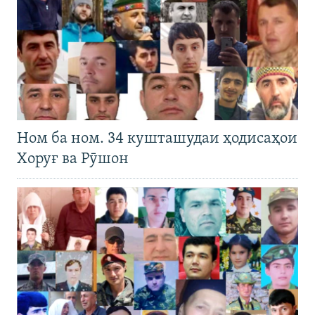
Ном ба ном. 34 кушташудаи ҳодисаҳои
Хоруғ ва Рӯшон