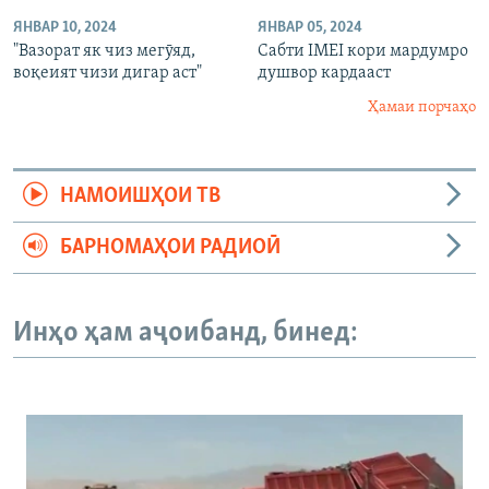
ЯНВАР 10, 2024
ЯНВАР 05, 2024
"Вазорат як чиз мегӯяд,
Сабти IMEI кори мардумро
воқеият чизи дигар аст"
душвор кардааст
Ҳамаи порчаҳо
НАМОИШҲОИ ТВ
БАРНОМАҲОИ РАДИОӢ
Инҳо ҳам аҷоибанд, бинед: