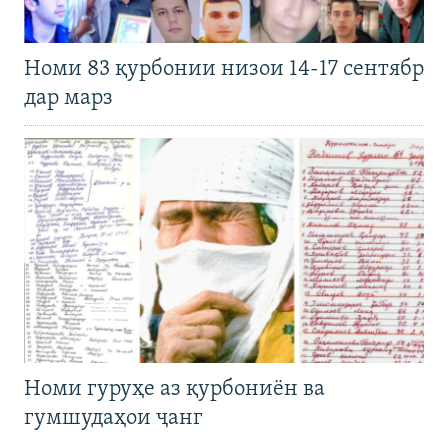
Номи 83 қурбонии низои 14-17 сентябр
дар марз
Номи гуруҳе аз қурбониён ва
гумшудаҳои ҷанг