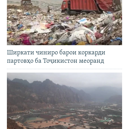
Ширкати чиниро барои коркарди
партовҳо ба Тоҷикистон меоранд