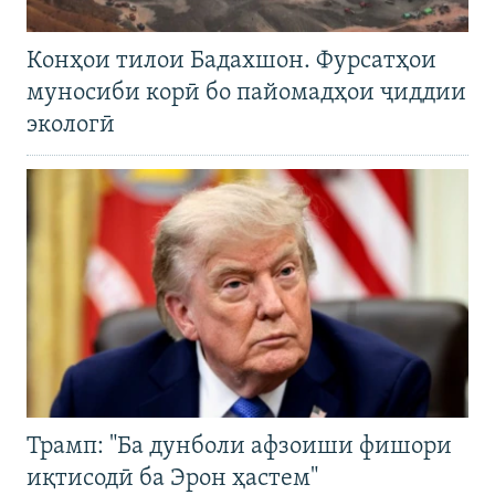
Конҳои тилои Бадахшон. Фурсатҳои
муносиби корӣ бо пайомадҳои ҷиддии
экологӣ
Трамп: "Ба дунболи афзоиши фишори
иқтисодӣ ба Эрон ҳастем"