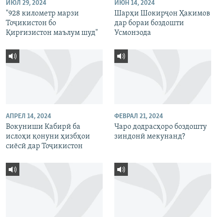
ИЮЛ 29, 2024
ИЮН 14, 2024
"928 километр марзи
Шарҳи Шокирҷон Ҳакимов
Тоҷикистон бо
дар бораи боздошти
Қирғизистон маълум шуд"
Усмонзода
АПРЕЛ 14, 2024
ФЕВРАЛ 21, 2024
Вокуниши Кабирӣ ба
Чаро додрасҳоро боздошту
ислоҳи қонуни ҳизбҳои
зиндонӣ мекунанд?
сиёсӣ дар Тоҷикистон