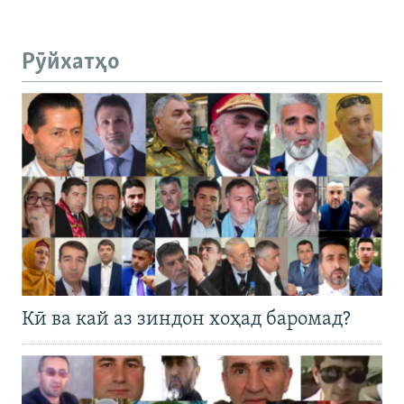
Рӯйхатҳо
Кӣ ва кай аз зиндон хоҳад баромад?