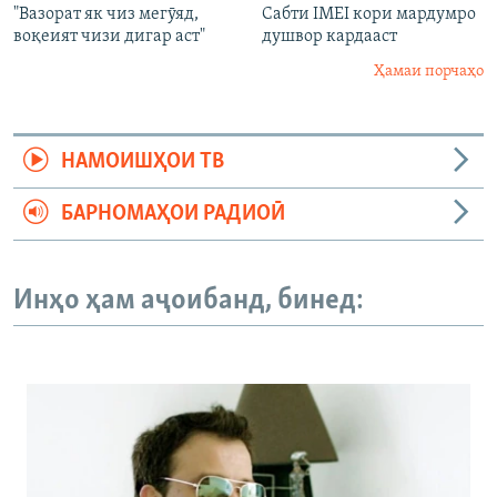
"Вазорат як чиз мегӯяд,
Сабти IMEI кори мардумро
воқеият чизи дигар аст"
душвор кардааст
Ҳамаи порчаҳо
НАМОИШҲОИ ТВ
БАРНОМАҲОИ РАДИОӢ
Инҳо ҳам аҷоибанд, бинед: