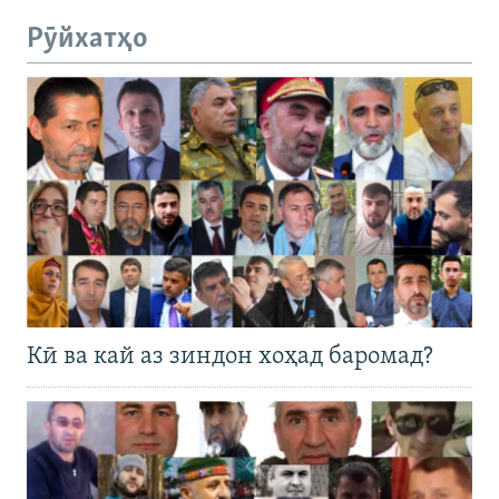
Рӯйхатҳо
Кӣ ва кай аз зиндон хоҳад баромад?