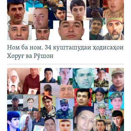
Ном ба ном. 34 кушташудаи ҳодисаҳои
Хоруғ ва Рӯшон