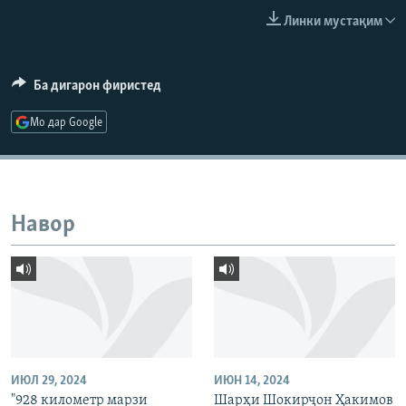
ГУЗОРИШҲОИ РАДИОӢ
Линки мустақим
Русский
ПАЙГИРӢ КУНЕД
Ба дигарон фиристед
Мо дар Google
Ҳамаи сомонаҳои RFE/RL
Навор
ИЮЛ 29, 2024
ИЮН 14, 2024
"928 километр марзи
Шарҳи Шокирҷон Ҳакимов