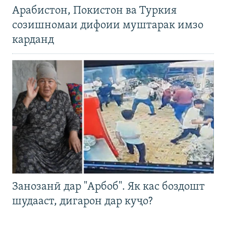
Арабистон, Покистон ва Туркия
созишномаи дифоии муштарак имзо
карданд
Занозанӣ дар "Арбоб". Як кас боздошт
шудааст, дигарон дар куҷо?