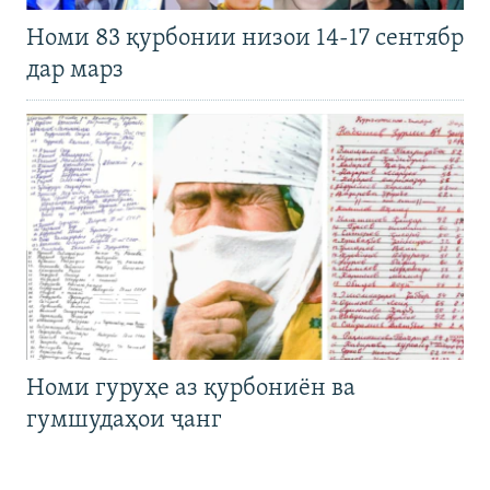
Номи 83 қурбонии низои 14-17 сентябр
дар марз
Номи гуруҳе аз қурбониён ва
гумшудаҳои ҷанг