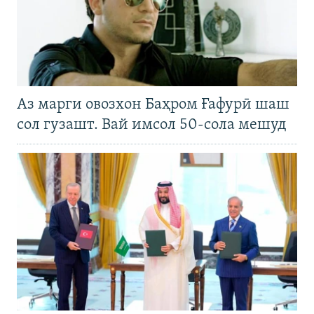
Аз марги овозхон Баҳром Ғафурӣ шаш
сол гузашт. Вай имсол 50-сола мешуд