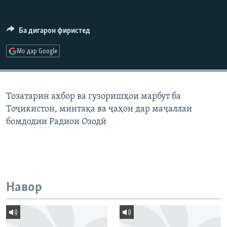
ГУЗОРИШҲОИ РАДИОӢ
Русский
Ба дигарон фиристед
ПАЙГИРӢ КУНЕД
Мо дар Google
Тозатарин ахбор ва гузоришҳои марбут ба
Тоҷикистон, минтақа ва ҷаҳон дар маҷаллаи
Ҳамаи сомонаҳои RFE/RL
бомдодии Радиои Озодӣ
Навор