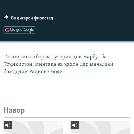
ГУЗОРИШҲОИ РАДИОӢ
Русский
Ба дигарон фиристед
ПАЙГИРӢ КУНЕД
Мо дар Google
Тозатарин ахбор ва гузоришҳои марбут ба
Тоҷикистон, минтақа ва ҷаҳон дар маҷаллаи
Ҳамаи сомонаҳои RFE/RL
бомдодии Радиои Озодӣ
Навор