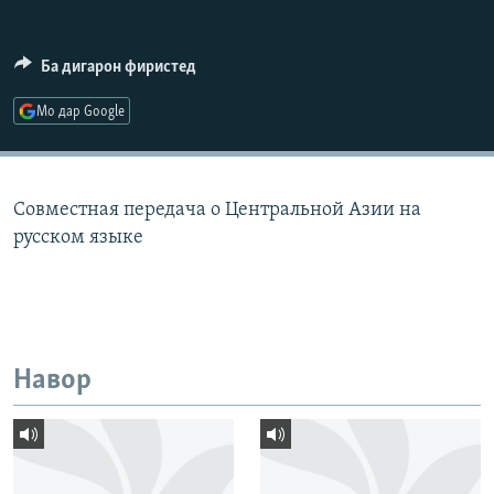
ГУЗОРИШҲОИ РАДИОӢ
Русский
Ба дигарон фиристед
ПАЙГИРӢ КУНЕД
Мо дар Google
Совместная передача о Центральной Азии на
русском языке
Ҳамаи сомонаҳои RFE/RL
Навор