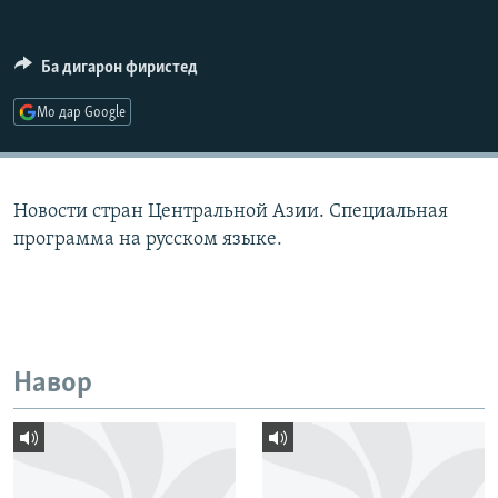
ГУЗОРИШҲОИ РАДИОӢ
Русский
Ба дигарон фиристед
ПАЙГИРӢ КУНЕД
Мо дар Google
Новости стран Центральной Азии. Специальная
программа на русском языке.
Ҳамаи сомонаҳои RFE/RL
Навор