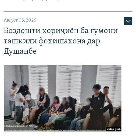
Август 05, 2026
Боздошти хориҷиён ба гумони
ташкили фоҳишахона дар
Душанбе