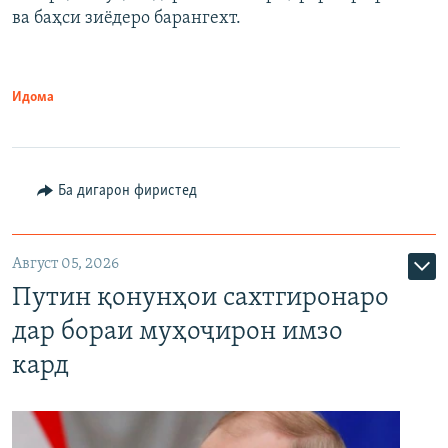
ва баҳси зиёдеро барангехт.
1080p
Идома
Ба дигарон фиристед
Август 05, 2026
Путин қонунҳои сахтгиронаро
дар бораи муҳоҷирон имзо
кард