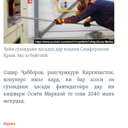
Ҷойи сӯзондани ҷасадҳо дар ноҳияи Симферополи
Қрим. Акс аз бойгонӣ
Содир Ҷабборов, раисҷумҳури Қирғизистон,
қонунеро имзо кард, ки бар асоси он
сӯзондани ҷасади фавтидагонро дар ин
кишвари Осиёи Марказӣ то соли 2040 манъ
мекунад.
Идома