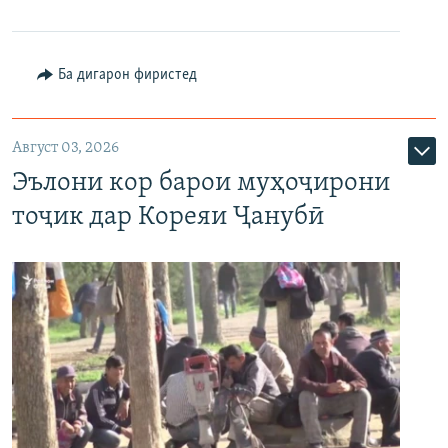
Ба дигарон фиристед
Август 03, 2026
Эълони кор барои муҳоҷирони
тоҷик дар Кореяи Ҷанубӣ