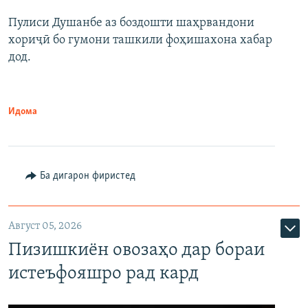
Пулиси Душанбе аз боздошти шаҳрвандони
хориҷӣ бо гумони ташкили фоҳишахона хабар
дод.
Идома
Ба дигарон фиристед
Август 05, 2026
Пизишкиён овозаҳо дар бораи
истеъфояшро рад кард