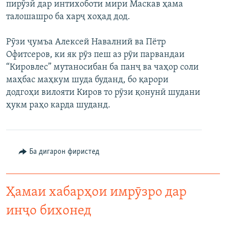
пирӯзӣ дар интихоботи мири Маскав ҳама
талошашро ба харҷ хоҳад дод.
Рӯзи ҷумъа Алексей Навалний ва Пётр
Офитсеров, ки як рӯз пеш аз рӯи парвандаи
“Кировлес” мутаносибан ба панҷ ва чаҳор соли
маҳбас маҳкум шуда буданд, бо қарори
додгоҳи вилояти Киров то рӯзи қонунӣ шудани
ҳукм раҳо карда шуданд.
Ба дигарон фиристед
Ҳамаи хабарҳои имрӯзро дар
инҷо бихонед