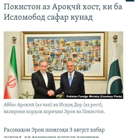
Покистон аз Ароқчӣ хост, ки ба
Исломобод сафар кунад
Аббос Ароқчӣ (аз чап) ва Исҳоқ Дор (аз рост),
вазирони корҳои хориҷии Эрон ва Покистон.
Расонаҳои Эрон шомгоҳи 3 август хабар
доданд, ки вазирони корҳои хориҷии