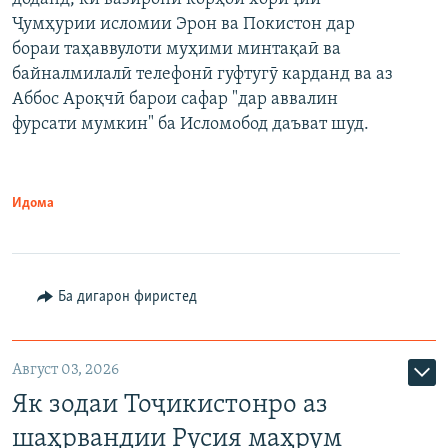
Ҷумҳурии исломии Эрон ва Покистон дар
бораи таҳаввулоти муҳими минтақаӣ ва
байналмилалӣ телефонӣ гуфтугӯ карданд ва аз
Аббос Ароқчӣ барои сафар "дар аввалин
фурсати мумкин" ба Исломобод даъват шуд.
Идома
Ба дигарон фиристед
Август 03, 2026
Як зодаи Тоҷикистонро аз
шаҳрвандии Русия маҳрум