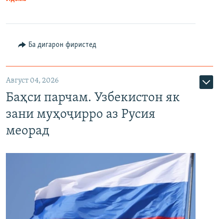
Ба дигарон фиристед
Август 04, 2026
Баҳси парчам. Узбекистон як
зани муҳоҷирро аз Русия
меорад