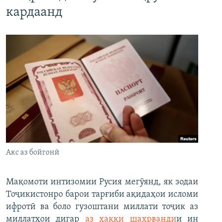
кардаанд
Акс аз бойгонӣ
Мақомоти интизомии Русия мегӯянд, як зодаи
Тоҷикистонро барои тарғиби ақидаҳои исломи
ифротӣ ва боло гузоштани миллати тоҷик аз
миллатҳои дигар
аз ҳаққи шаҳрванди
и ин