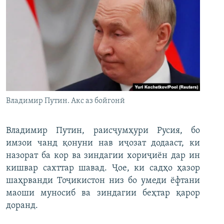
Владимир Путин. Акс аз бойгонӣ
Владимир Путин, раисҷумҳури Русия, бо
имзои чанд қонуни нав иҷозат додааст, ки
назорат ба кор ва зиндагии хориҷиён дар ин
кишвар сахттар шавад. Ҷое, ки садҳо ҳазор
шаҳрванди Тоҷикистон низ бо умеди ёфтани
маоши муносиб ва зиндагии беҳтар қарор
доранд.