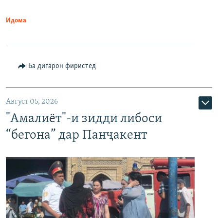
Идома
Ба дигарон фиристед
Август 05, 2026
"Амалиёт"-и зидди либоси
“бегона” дар Панҷакент