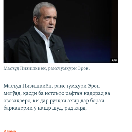
Масъуд Пизишкиён, раисҷумҳури Эрон.
Масъуд Пизишкиён, раисҷумҳури Эрон
мегӯяд, қасди ба истеъфо рафтан надорад ва
овозаҳоеро, ки дар рӯзҳои ахир дар бораи
барканории ӯ нашр шуд, рад кард.
Идома