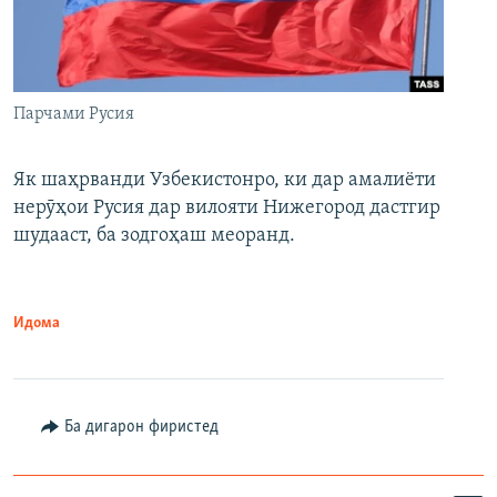
Парчами Русия
Як шаҳрванди Узбекистонро, ки дар амалиёти
нерӯҳои Русия дар вилояти Нижегород дастгир
шудааст, ба зодгоҳаш меоранд.
Идома
Ба дигарон фиристед