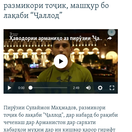
размикори тоҷик, машҳур бо
лақаби “Ҷаллод”
Ҳаводории арманиҳо аз пирӯзии "Ҷаллод"-и тоҷик
Феълан кор намекунад
Auto
0:00
2:49
240p
Пирӯзии Сулаймон Маҳмадов, размикори
360p
тоҷик бо лақаби "Ҷаллод", дар набард бо рақиби
480p
Auto
240p
360p
480p
чеченаш дар Арманистон дар сархати
720p
хабарҳои муҳим дар ин кишвар қарор гирифт
720p
1080p