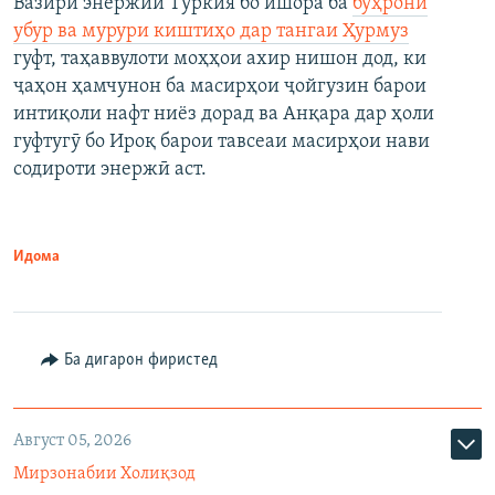
Вазири энержии Туркия бо ишора ба
бӯҳрони
убур ва мурури киштиҳо дар тангаи Ҳурмуз
гуфт, таҳаввулоти моҳҳои ахир нишон дод, ки
ҷаҳон ҳамчунон ба масирҳои ҷойгузин барои
интиқоли нафт ниёз дорад ва Анқара дар ҳоли
гуфтугӯ бо Ироқ барои тавсеаи масирҳои нави
содироти энержӣ аст.
Идома
Ба дигарон фиристед
Август 05, 2026
Мирзонабии Холиқзод