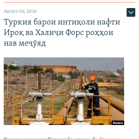
Август 06, 2026
Туркия барои интиқоли нафти
Ироқ ва Халиҷи Форс роҳҳои
нав меҷӯяд