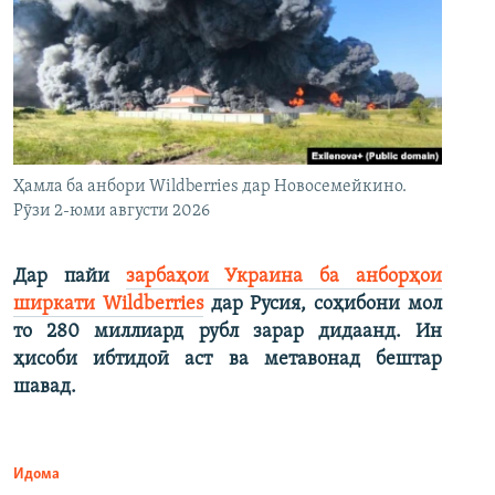
Ҳамла ба анбори Wildberries дар Новосемейкино.
Рӯзи 2-юми августи 2026
Дар пайи
зарбаҳои Украина ба анборҳои
ширкати Wildberries
дар Русия, соҳибони мол
то 280 миллиард рубл зарар дидаанд. Ин
ҳисоби ибтидоӣ аст ва метавонад бештар
шавад.
Идома