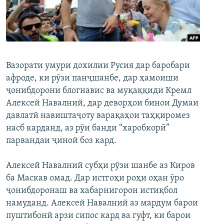
ГУЗОРИШҲОИ РАДИОӢ
Русский
ПАЙГИРӢ КУНЕД
Вазорати умури дохилии Русия дар баробари
афроде, ки рӯзи панҷшанбе, дар ҳамоиши
ҷонибдорони блогнавис ва муқаққиди Кремл
Алексей Навалний, дар деворҳои бинои Думаи
Ҳамаи сомонаҳои RFE/RL
давлатӣ навиштаҷоту варақаҳои таҳқиромез
насб карданд, аз рӯи банди “харобкорӣ”
парвандаи ҷиноӣ боз кард.
Алексей Навалний субҳи рӯзи шанбе аз Киров
ба Маскав омад. Дар истгоҳи роҳи оҳан ӯро
ҷонибдоронаш ва хабарнигорон истиқбол
намуданд. Алексей Навалний аз мардум барои
пуштибонӣ арзи сипос кард ва гуфт, ки барои