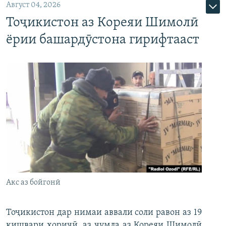
Август 04, 2026
Тоҷикистон аз Кореяи Шимолӣ
ёрии башардӯстона гирифтааст
Акс аз бойгонӣ
Тоҷикистон дар нимаи аввали соли равон аз 19
кишвари хориҷӣ, аз ҷумла аз Кореяи Шимолӣ