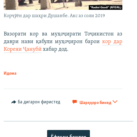
Корҷӯён дар шаҳри Душанбе. Акс аз соли 2019
Вазорати кор ва муҳоҷирати Тоҷикистон аз
даври нави қабули муҳоҷирон барои
кор дар
Кореяи Ҷанубӣ
хабар дод.
Идома
Ба дигарон фиристед
Шарҳҳоро бинед