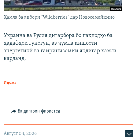
Ҳамла ба анбори "Wildberries" дар Новосемейкино
Украина ва Русия дигарбора бо паҳподҳо ба
ҳадафҳои гуногун, аз ҷумла иншооти
энергетикӣ ва ғайринизомии якдигар ҳамла
карданд.
Идома
Ба дигарон фиристед
Август 04, 2026