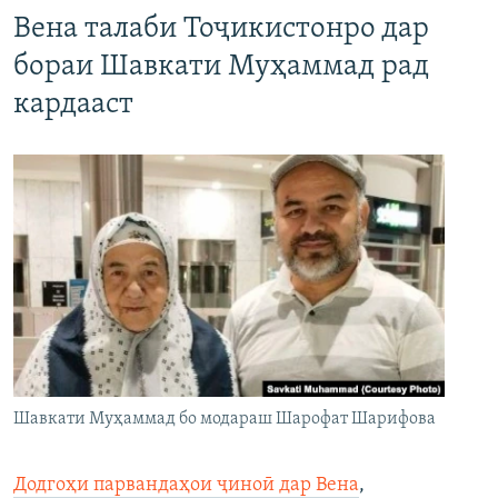
Вена талаби Тоҷикистонро дар
бораи Шавкати Муҳаммад рад
кардааст
Шавкати Муҳаммад бо модараш Шарофат Шарифова
Додгоҳи парвандаҳои ҷиноӣ дар Вена
,