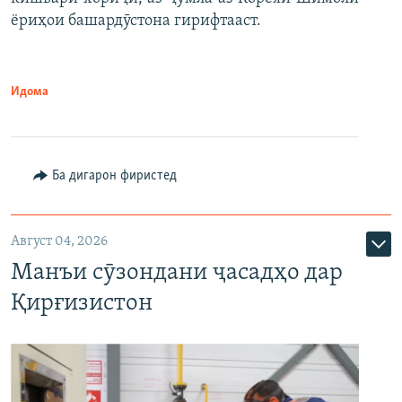
ёриҳои башардӯстона гирифтааст.
Идома
Ба дигарон фиристед
Август 04, 2026
Манъи сӯзондани ҷасадҳо дар
Қирғизистон