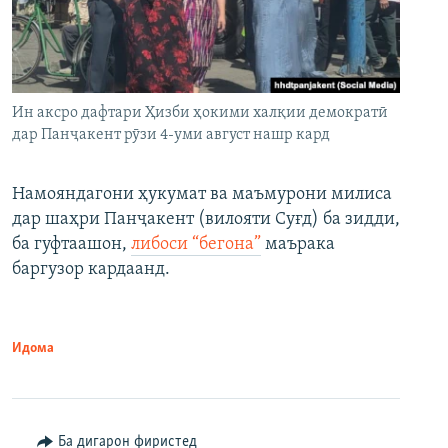
Ин аксро дафтари Ҳизби ҳокими халқии демократӣ
дар Панҷакент рӯзи 4-уми август нашр кард
Намояндагони ҳукумат ва маъмурони милиса
дар шаҳри Панҷакент (вилояти Суғд) ба зидди,
ба гуфтаашон,
либоси “бегона”
маърака
баргузор кардаанд.
Идома
Ба дигарон фиристед