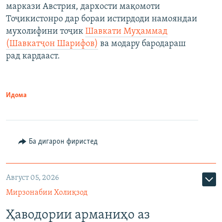
маркази Австрия, дархости мақомоти
Тоҷикистонро дар бораи истирдоди намояндаи
мухолифини тоҷик
Шавкати Муҳаммад
(Шавкатҷон Шарифов)
ва модару бародараш
рад кардааст.
Идома
Ба дигарон фиристед
Август 05, 2026
Мирзонабии Холиқзод
Ҳаводории арманиҳо аз