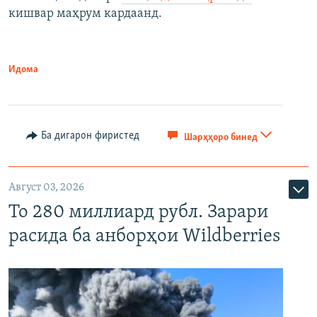
кишвар маҳрум кардаанд.
Идома
Ба дигарон фиристед
Шарҳҳоро бинед
Август 03, 2026
То 280 миллиард рубл. Зарари
расида ба анборҳои Wildberries