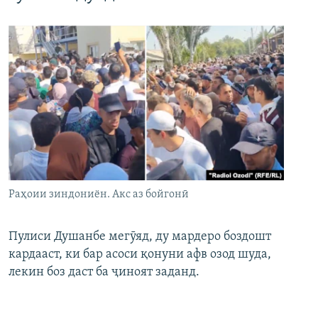
Раҳоии зиндониён. Акс аз бойгонӣ
Пулиси Душанбе мегӯяд, ду мардеро боздошт
кардааст, ки бар асоси қонуни афв озод шуда,
лекин боз даст ба ҷиноят заданд.