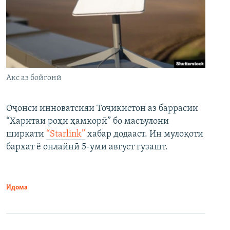
Акс аз бойгонӣ
Оҷонси инноватсияи Тоҷикистон аз баррасии
“Харитаи роҳи ҳамкорӣ” бо масъулони
ширкати
“Starlink”
хабар додааст. Ин мулоқоти
бархат ё онлайнӣ 5-уми август гузашт.
Идома