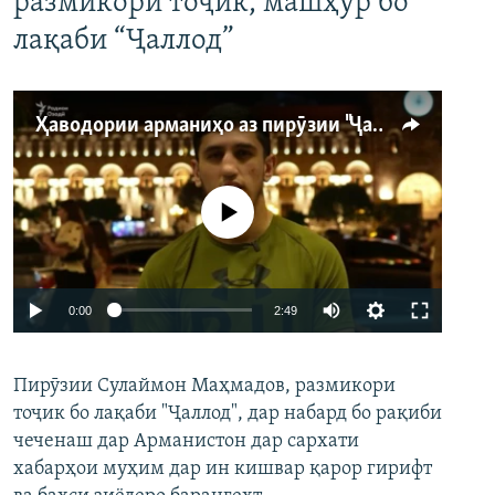
размикори тоҷик, машҳур бо
лақаби “Ҷаллод”
Ҳаводории арманиҳо аз пирӯзии "Ҷаллод"-и тоҷик
Феълан кор намекунад
Auto
0:00
2:49
240p
Пирӯзии Сулаймон Маҳмадов, размикори
360p
тоҷик бо лақаби "Ҷаллод", дар набард бо рақиби
480p
Auto
240p
360p
480p
чеченаш дар Арманистон дар сархати
720p
хабарҳои муҳим дар ин кишвар қарор гирифт
720p
1080p