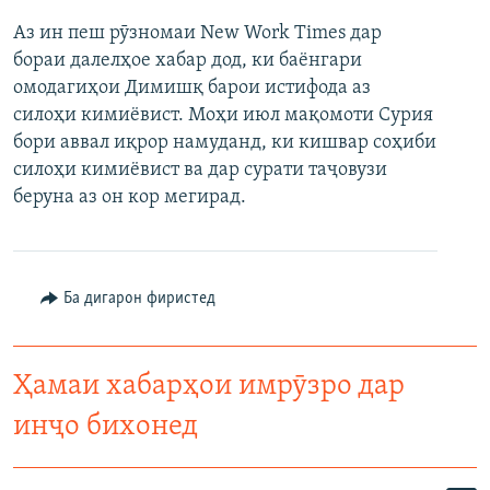
Аз ин пеш рӯзномаи New Work Times дар
бораи далелҳое хабар дод, ки баёнгари
омодагиҳои Димишқ барои истифода аз
силоҳи кимиёвист. Моҳи июл мақомоти Сурия
бори аввал иқрор намуданд, ки кишвар соҳиби
силоҳи кимиёвист ва дар сурати таҷовузи
беруна аз он кор мегирад.
Ба дигарон фиристед
Ҳамаи хабарҳои имрӯзро дар
инҷо бихонед