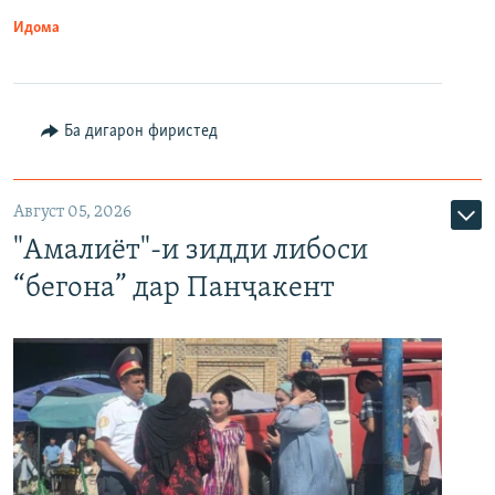
Идома
Ба дигарон фиристед
Август 05, 2026
"Амалиёт"-и зидди либоси
“бегона” дар Панҷакент