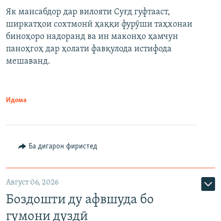
Як мансабдор дар вилояти Суғд гуфтааст,
ширкатҳои сохтмонӣ ҳаққи фурӯши таҳхонаи
биноҳоро надоранд ва ин маконҳо ҳамчун
паноҳгоҳ дар ҳолати фавқулода истифода
мешаванд.
Идома
Ба дигарон фиристед
Август 06, 2026
Боздошти ду афвшуда бо
гумони дуздӣ