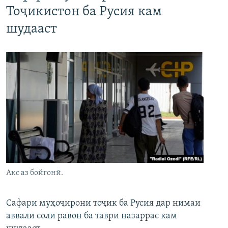
Тоҷикистон ба Русия кам
шудааст
Акс аз бойгонӣ.
Сафари муҳоҷирони тоҷик ба Русия дар нимаи
аввали соли равон ба таври назаррас кам