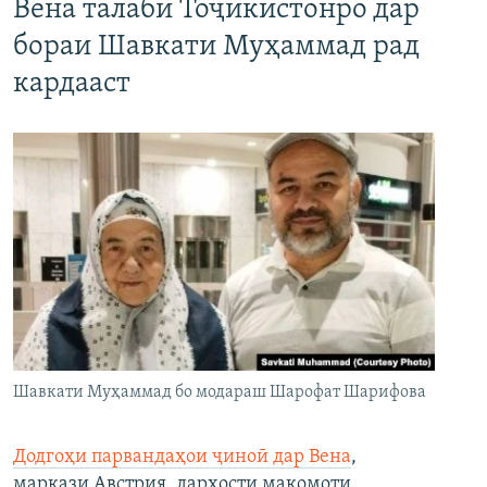
Вена талаби Тоҷикистонро дар
бораи Шавкати Муҳаммад рад
кардааст
Шавкати Муҳаммад бо модараш Шарофат Шарифова
Додгоҳи парвандаҳои ҷиноӣ дар Вена
,
маркази Австрия, дархости мақомоти