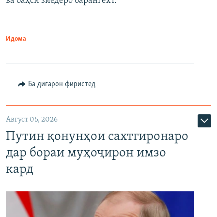
ва баҳси зиёдеро барангехт.
1080p
Идома
Ба дигарон фиристед
Август 05, 2026
Путин қонунҳои сахтгиронаро
дар бораи муҳоҷирон имзо
кард