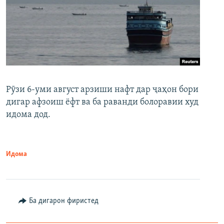
Рӯзи 6-уми август арзиши нафт дар ҷаҳон бори
дигар афзоиш ёфт ва ба раванди болоравии худ
идома дод.
Идома
Ба дигарон фиристед