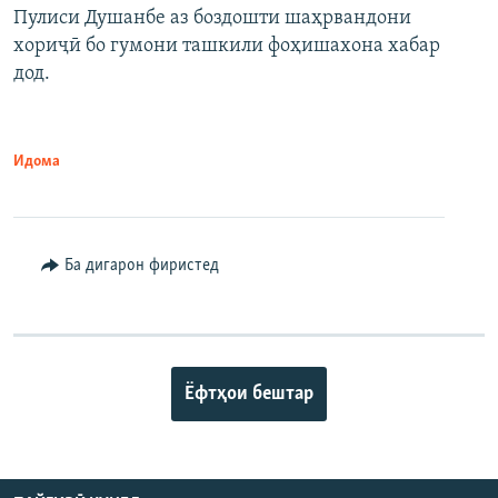
Пулиси Душанбе аз боздошти шаҳрвандони
хориҷӣ бо гумони ташкили фоҳишахона хабар
дод.
Идома
Ба дигарон фиристед
Ёфтҳои бештар