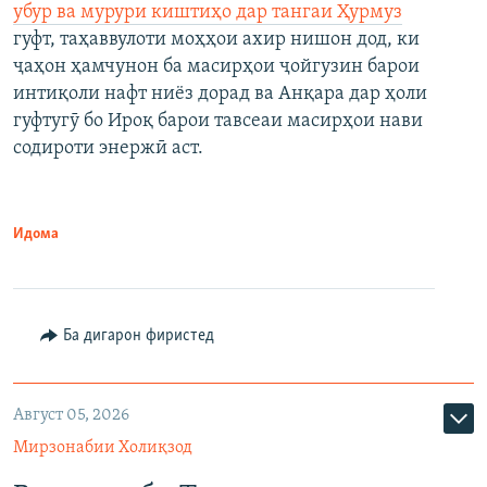
убур ва мурури киштиҳо дар тангаи Ҳурмуз
гуфт, таҳаввулоти моҳҳои ахир нишон дод, ки
ҷаҳон ҳамчунон ба масирҳои ҷойгузин барои
интиқоли нафт ниёз дорад ва Анқара дар ҳоли
гуфтугӯ бо Ироқ барои тавсеаи масирҳои нави
содироти энержӣ аст.
Идома
Ба дигарон фиристед
Август 05, 2026
Мирзонабии Холиқзод