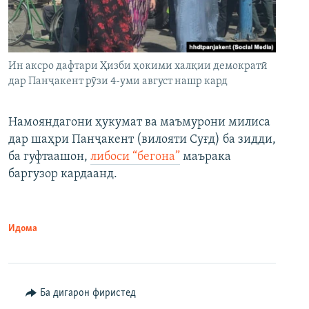
Ин аксро дафтари Ҳизби ҳокими халқии демократӣ
дар Панҷакент рӯзи 4-уми август нашр кард
Намояндагони ҳукумат ва маъмурони милиса
дар шаҳри Панҷакент (вилояти Суғд) ба зидди,
ба гуфтаашон,
либоси “бегона”
маърака
баргузор кардаанд.
Идома
Ба дигарон фиристед