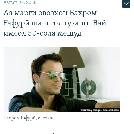
Август 08, 2026
Аз марги овозхон Баҳром
Ғафурӣ шаш сол гузашт. Вай
имсол 50-сола мешуд
Баҳром Ғафурӣ, овозхон