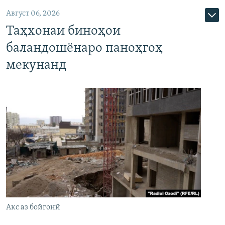
Август 06, 2026
Таҳхонаи биноҳои
баландошёнаро паноҳгоҳ
мекунанд
Акс аз бойгонӣ