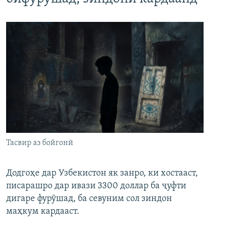
Тасвир аз бойгонӣ
Додгоҳе дар Узбекистон як занро, ки хостааст,
писарашро дар ивази 3300 доллар ба ҷуфти
дигаре фурӯшад, ба севуним сол зиндон
маҳкум кардааст.