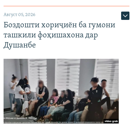
Август 05, 2026
Боздошти хориҷиён ба гумони
ташкили фоҳишахона дар
Душанбе