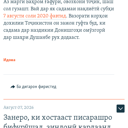
Аз марги Баҳром Ғафурӣ, овозхони тоҷик, шаш
сол гузашт. Вай дар як садамаи нақлиётӣ субҳи
7 августи соли 2020 фавтид
. Вазорати корҳои
дохилии Тоҷикистон он замон гуфта буд, ки
садама дар наздикии Донишгоҳи омӯзгорӣ
дар шаҳри Душанбе рух додааст.
Идома
Ба дигарон фиристед
Август 07, 2026
Занеро, ки хостааст писарашро
бифурӯшад, зиндонӣ кардаанд