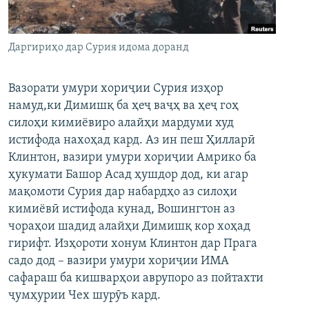
ГУЗОРИШҲОИ РАДИОӢ
Русский
Даргириҳо дар Сурия идома доранд
ПАЙГИРӢ КУНЕД
Вазорати умури хориҷии Сурия изҳор
намуд,ки Димишқ ба ҳеҷ ваҷҳ ва ҳеҷ гоҳ
силоҳи кимиёвиро алайҳи мардуми худ
истифода нахоҳад кард. Аз ин пеш Ҳилларӣ
Ҳамаи сомонаҳои RFE/RL
Клинтон, вазири умури хориҷии Амрико ба
ҳукумати Башор Асад ҳушдор дод, ки агар
мақомоти Сурия дар набардҳо аз силоҳи
кимиёвӣ истифода кунад, Вошингтон аз
чораҳои шадид алайҳи Димишқ кор хоҳад
гирифт. Изҳороти хонум Клинтон дар Прага
садо дод – вазири умури хориҷии ИМА
сафараш ба кишварҳои аврупоро аз пойтахти
ҷумҳурии Чех шурӯъ кард.