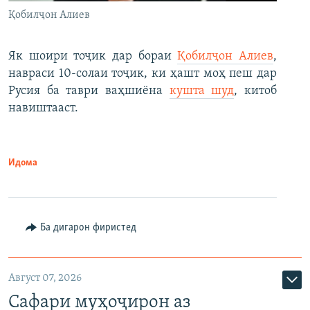
Қобилҷон Алиев
Як шоири тоҷик дар бораи
Қобилҷон Алиев
,
навраси 10-солаи тоҷик, ки ҳашт моҳ пеш дар
Русия ба таври ваҳшиёна
кушта шуд
, китоб
навиштааст.
Идома
Ба дигарон фиристед
Август 07, 2026
Сафари муҳоҷирон аз