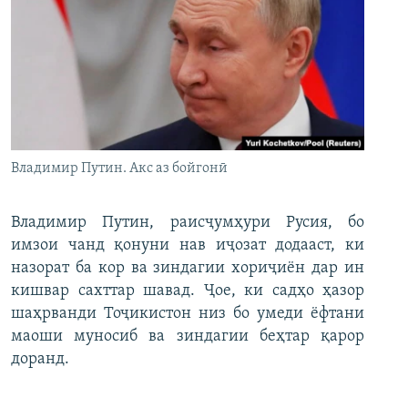
Владимир Путин. Акс аз бойгонӣ
Владимир Путин, раисҷумҳури Русия, бо
имзои чанд қонуни нав иҷозат додааст, ки
назорат ба кор ва зиндагии хориҷиён дар ин
кишвар сахттар шавад. Ҷое, ки садҳо ҳазор
шаҳрванди Тоҷикистон низ бо умеди ёфтани
маоши муносиб ва зиндагии беҳтар қарор
доранд.