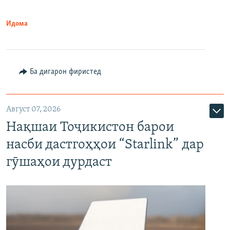
Идома
Ба дигарон фиристед
Август 07, 2026
Нақшаи Тоҷикистон барои
насби дастгоҳҳои “Starlink” дар
гӯшаҳои дурдаст