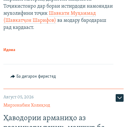
Тоҷикистонро дар бораи истирдоди намояндаи
мухолифини тоҷик
Шавкати Муҳаммад
(Шавкатҷон Шарифов)
ва модару бародараш
рад кардааст.
Идома
Ба дигарон фиристед
Август 05, 2026
Мирзонабии Холиқзод
Ҳаводории арманиҳо аз