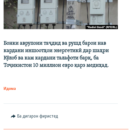
Бонки аврупоии таҷдид ва рушд барои нав
кардани иншоотҳои энергетикӣ дар шаҳри
Кӯлоб ва кам кардани талафоти барқ, ба
Тоҷикистон 10 миллион евро қарз медиҳад.
Идома
Ба дигарон фиристед