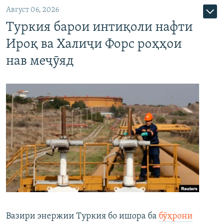
Август 06, 2026
Туркия барои интиқоли нафти
Ироқ ва Халиҷи Форс роҳҳои
нав меҷӯяд
Вазири энержии Туркия бо ишора ба
бӯҳрони